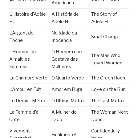
Americana
L’Históire d’Adèle
A História de
The Story of
H.
Adèle H.
Adele H
L’Argent de
Na Idade da
Small Change
Poche
Inocência
L’Homme qui
O Homem que
The Man Who
Aimait les
Gostava das
Loved Women
Femmes
Mulheres
La Chambre Verte
O Quarto Verde
The Green Room
L’Amour en Fuit
Amor em Fuga
Love on the Run
Le Dernier Métro
O Último Metrô
The Last Metro
La Femme d’à
A Mulher do
The Woman Next
Côté
Lado
Door
Vivement
Confidentially
Finalmente!