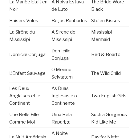
La Mariée Était en
A Noiva Estava
The Bride Wore
Noir
de Luto
Black
Baisers Volés
Beijos Roubados
Stolen Kisses
La Siréne du
A Sirene do
Mississipi
Mississipi
Mississipi
Mermaid
Domicílio
Domicile Conjugal
Bed & Boartd
Conjugal
O Menino
L’Enfant Sauvage
The Wild Child
Selvagem
Les Deux
As Duas
Anglaises et le
Inglesas e o
Two English Girls
Continent
Continente
Une Belle Fille
Uma Bela
Such a Gorgeous
Comme Moi
Rapariga
Kid Like Me
A Noite
La Nuit Américain
Day for Night