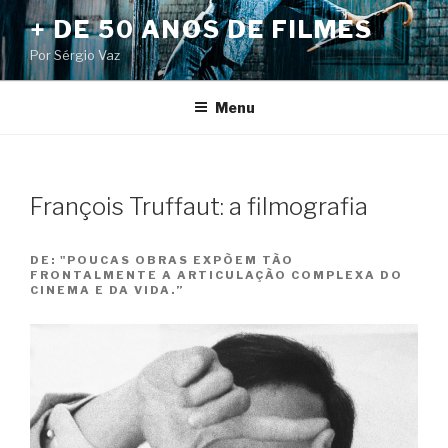
Pular
+ DE 50 ANOS DE FILMES
para
Por Sérgio Vaz
o
conteúdo
Menu
François Truffaut: a filmografia
DE:
"POUCAS OBRAS EXPÕEM TÃO
FRONTALMENTE A ARTICULAÇÃO COMPLEXA DO
CINEMA E DA VIDA.”