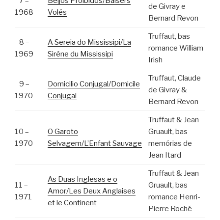
7 –
Beijos Proibidos/Baisers
de Givray e
1968
Volés
Bernard Revon
Truffaut, bas
8 –
A Sereia do Mississipi/La
romance William
1969
Siréne du Mississipi
Irish
Truffaut, Claude
9 –
Domicilio Conjugal/Domicile
de Givray &
1970
Conjugal
Bernard Revon
Truffaut & Jean
10 –
O Garoto
Gruault, bas
1970
Selvagem/L’Enfant Sauvage
memórias de
Jean Itard
Truffaut & Jean
As Duas Inglesas e o
11 –
Gruault, bas
Amor/Les Deux Anglaises
1971
romance Henri-
et le Continent
Pierre Roché