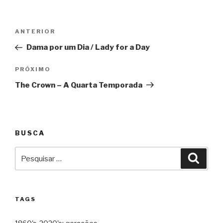
Navegação
Anterior
ANTERIOR
de
Dama por um Dia / Lady for a Day
Post
Próximo
PRÓXIMO
The Crown – A Quarta Temporada
BUSCA
Pesquisar
Pesqu
por:
TAGS