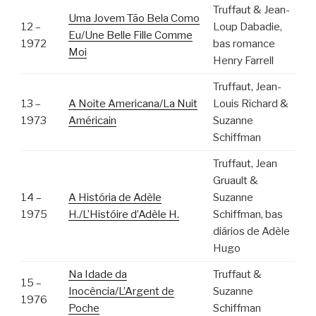
Truffaut & Jean-
Uma Jovem Tão Bela Como
12 –
Loup Dabadie,
Eu/Une Belle Fille Comme
1972
bas romance
Moi
Henry Farrell
Truffaut, Jean-
13 –
A Noite Americana/La Nuit
Louis Richard &
1973
Américain
Suzanne
Schiffman
Truffaut, Jean
Gruault &
14 –
A História de Adèle
Suzanne
1975
H./L’Históire d’Adèle H.
Schiffman, bas
diários de Adèle
Hugo
Na Idade da
Truffaut &
15 –
Inocência/L’Argent de
Suzanne
1976
Poche
Schiffman