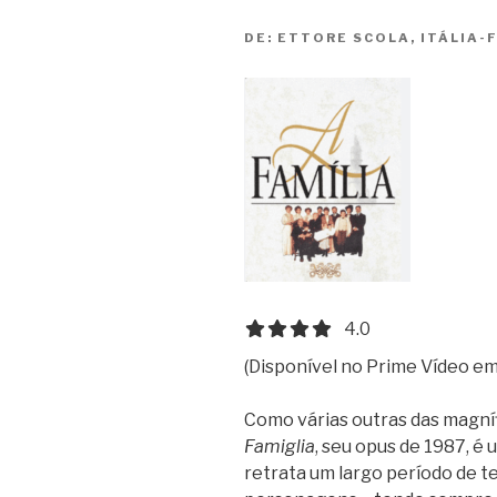
DE:
ETTORE SCOLA, ITÁLIA-F
4.0 out of 5.0 stars
4.0
(Disponível no Prime Vídeo em
Como várias outras das magní
Famiglia
, seu opus de 1987, é
retrata um largo período de t