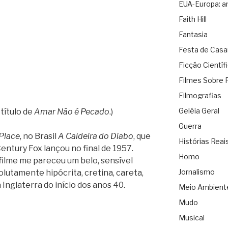
EUA-Europa: a
Faith Hill
Fantasia
Festa de Cas
Ficção Científ
Filmes Sobre 
Filmografias
Geléia Geral
título de
Amar Não é Pecado
.)
Guerra
Place
, no Brasil
A Caldeira do Diabo
, que
Histórias Reai
Century Fox lançou no final de 1957.
Homo
filme me pareceu um belo, sensível
Jornalismo
lutamente hipócrita, cretina, careta,
nglaterra do início dos anos 40.
Meio Ambient
Mudo
Musical