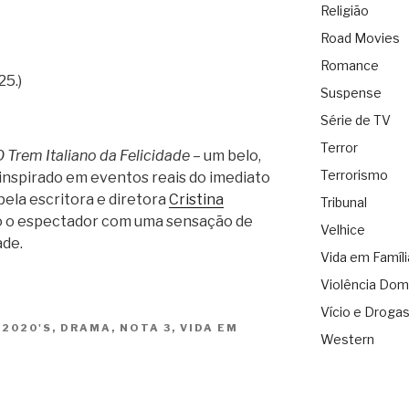
Religião
Road Movies
Romance
25.)
Suspense
Série de TV
Terror
O Trem Italiano da Felicidade
– um belo,
Terrorismo
 inspirado em eventos reais do imediato
ela escritora e diretora
Cristina
Tribunal
 o espectador com uma sensação de
Velhice
ade.
Vida em Famíli
Violência Dom
Vício e Droga
S
2020'S
,
DRAMA
,
NOTA 3
,
VIDA EM
Western