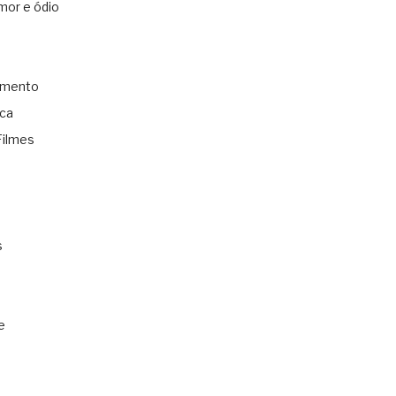
mor e ódio
amento
ica
Filmes
s
e