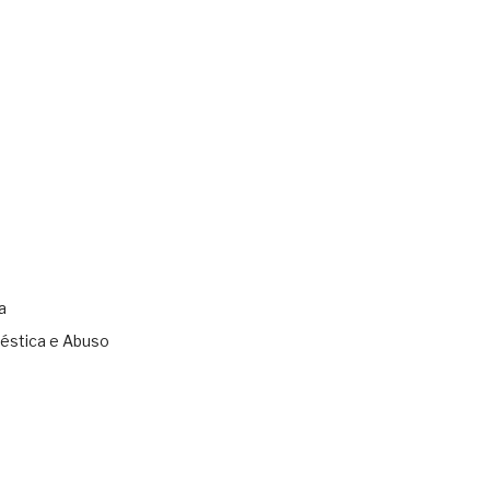
a
éstica e Abuso
s