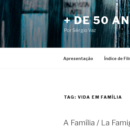
Pular
para
+ DE 50 A
o
conteúdo
Por Sérgio Vaz
Apresentação
Índice de Fi
TAG:
VIDA EM FAMÍLIA
A Família / La Fami