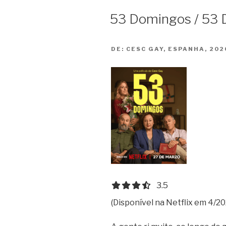
dei
53 Domingos / 53
Bambini”
DE:
CESC GAY, ESPANHA, 202
3.5 out of 5.0 stars
3.5
(Disponível na Netflix em 4/20