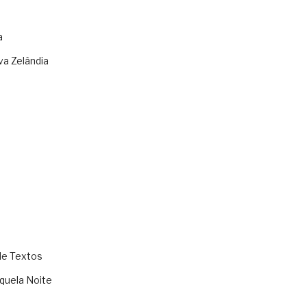
a
va Zelândia
de Textos
quela Noite