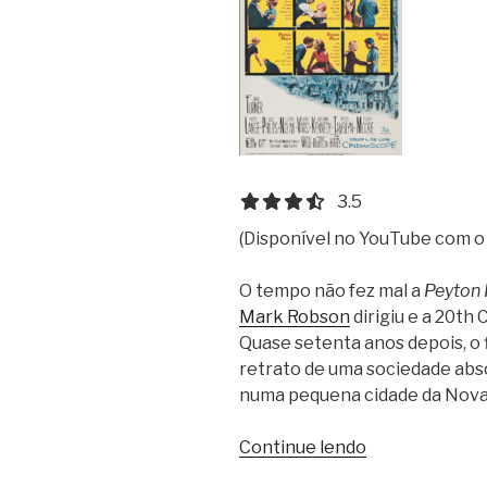
3.5 out of 5.0 stars
3.5
(Disponível no YouTube com o 
O tempo não fez mal a
Peyton 
Mark Robson
dirigiu e a 20th 
Quase setenta anos depois, o 
retrato de uma sociedade abso
numa pequena cidade da Nova I
“A
Continue lendo
Caldeira