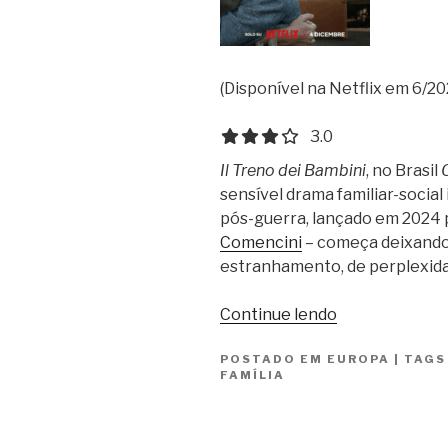
(Disponível na Netflix em 6/20
3.0 out of 5.0 stars
3.0
Il Treno dei Bambini
, no Brasil
sensível drama familiar-social
pós-guerra, lançado em 2024 p
Comencini
– começa deixando
estranhamento, de perplexid
“O
Continue lendo
Trem
POSTADO EM
EUROPA
Italiano
|
TAG
FAMÍLIA
da
Felicidade/Il
Treno