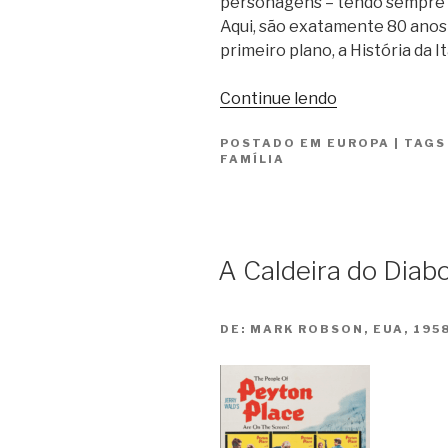
personagens – tendo sempre a
Aqui, são exatamente 80 anos 
primeiro plano, a História da Itá
“A
Continue lendo
Família
POSTADO EM
EUROPA
/
|
TAG
FAMÍLIA
La
Famiglia”
A Caldeira do Diab
DE:
MARK ROBSON, EUA, 195