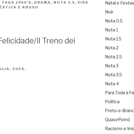
Natal e Festa
|
TAGS
1950'S
,
DRAMA
,
NOTA 3.5
,
VIDA
ÉSTICA E ABUSO
Noir
Nota 0.5
Nota 1
elicidade/Il Treno dei
Nota 1.5
Nota 2
Nota 2.5
Nota 3
LIA, 2024.
Nota 3.5
Nota 4
Para Toda a Fa
Política
Preto-e-Bran
QuasePornô
Racismo e Imi