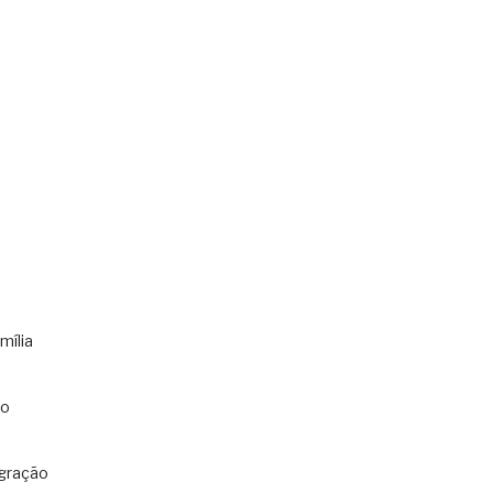
s
mília
co
gração