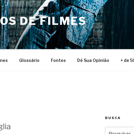
NOS DE FILMES
lmes
Glossário
Fontes
Dê Sua Opinião
+ de 5
BUSCA
glia
Pesquisar