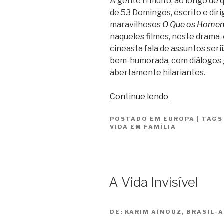
A gente ri muito, ao longo de
de 53 Domingos, escrito e diri
maravilhosos
O Que os Homen
naqueles filmes, neste drama
cineasta fala de assuntos seri
bem-humorada, com diálogos 
abertamente hilariantes.
“53
Continue lendo
Domingos
POSTADO EM
EUROPA
/
|
TAG
VIDA EM FAMÍLIA
53
Domingos”
A Vida Invisível
DE:
KARIM AÏNOUZ, BRASIL-