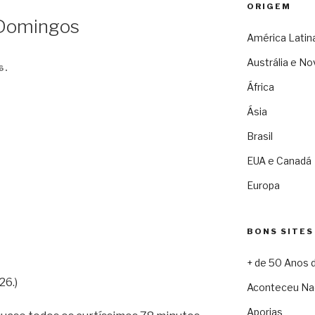
ORIGEM
 Domingos
América Latin
Austrália e No
6.
África
Ásia
Brasil
EUA e Canadá
Europa
BONS SITES
+ de 50 Anos 
26.)
Aconteceu Na
Aporias