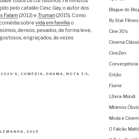
 quase todos os curtíssimos 78 minutos
gido pelo catalão Cesc Gay, o autor dos
Blague do Blo
s Falam
(2012) e
Truman
(2015). Como
By Star Filmes
-comédia sobre
vida em família
o
íssimos, densos, pesados, de forma leve,
Cine 30's
gostosos, engraçados, às vezes
Cinema Clássi
CineZen
Convergência 
S
2020'S
,
COMÉDIA
,
DRAMA
,
NOTA 3.5
,
Então
Fiume
Lítera-Múndi
Mínimos Óbvi
Moda e Cinem
O Falcão Malt
ALEMANHA, 2019