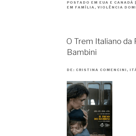
POSTADO EM
EUA E CANADÁ
do
EM FAMÍLIA
,
VIOLÊNCIA DOM
Diabo
/
Peyton
Place”
O Trem Italiano da F
Bambini
DE:
CRISTINA COMENCINI, ITÁ