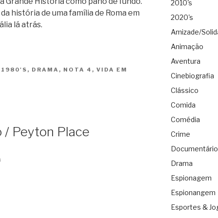
 Grande História como pano de fundo.
2010's
da história de uma família de Roma em
2020's
lia lá atrás.
Amizade/Solid
Animação
Aventura
S
1980'S
,
DRAMA
,
NOTA 4
,
VIDA EM
Cinebiografia
Clássico
Comida
Comédia
o / Peyton Place
Crime
Documentário
8
Drama
Espionagem
Espionangem
Esportes & Jo