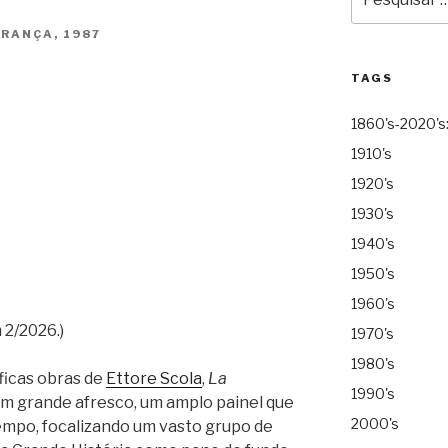
por:
RANÇA, 1987
TAGS
1860's-2020's
1910's
1920's
1930's
1940's
1950's
1960's
 2/2026.)
1970's
1980's
ficas obras de
Ettore Scola
,
La
1990's
 um grande afresco, um amplo painel que
2000's
empo, focalizando um vasto grupo de