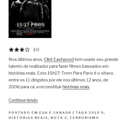
3.0 out of 5.0 stars
3.0
Nos últimos anos,
Clint Eastwood
tem usado seu grande
talento de realizador para fazer filmes baseados em
histórias reais. Este
15h17: Trem Para Paris
é o oitavo,
entre os 11 dirigidos por ele nos últimos 12 anos, de
2006 para cá, a reconstituir
histórias reais
.
“15h17:
Continue lendo
Trem
POSTADO EM
EUA E CANADÁ
|
TAGS
2010'S
,
Para
HISTÓRIAS REAIS
,
NOTA 3
,
TERRORISMO
Paris
/