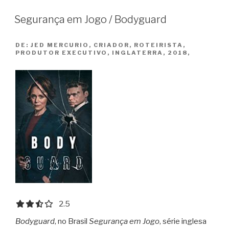
The
Segurança em Jogo / Bodyguard
15:17
to
DE:
JED MERCURIO, CRIADOR, ROTEIRISTA,
Paris”
PRODUTOR EXECUTIVO, INGLATERRA, 2018,
2.5 out of 5.0 stars
2.5
Bodyguard
, no Brasil
Segurança em Jogo
, série inglesa