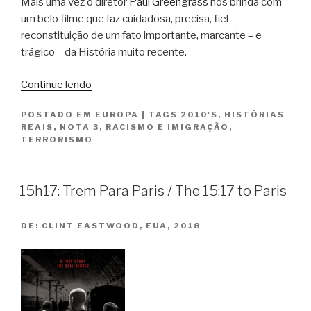
Mais uma vez o diretor
Paul Greengrass
nos brinda com
um belo filme que faz cuidadosa, precisa, fiel
reconstituição de um fato importante, marcante – e
trágico – da História muito recente.
“22
Continue lendo
de
POSTADO EM
EUROPA
|
TAGS
2010'S
,
HISTÓRIAS
Julho
REAIS
,
NOTA 3
,
RACISMO E IMIGRAÇÃO
,
/
TERRORISMO
22
July”
15h17: Trem Para Paris / The 15:17 to Paris
DE:
CLINT EASTWOOD, EUA, 2018