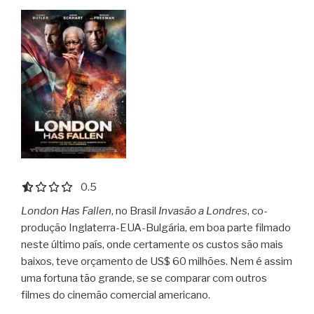
0.5 out of 5.0 stars
0.5
London Has Fallen
, no Brasil
Invasão a Londres
, co-
produção Inglaterra-EUA-Bulgária, em boa parte filmado
neste último país, onde certamente os custos são mais
baixos, teve orçamento de US$ 60 milhões. Nem é assim
uma fortuna tão grande, se se comparar com outros
filmes do cinemão comercial americano.