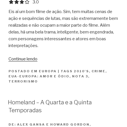
3.0 out of 5.0 stars
3.0
Eis aí um bom filme de ação. Sim, tem muitas cenas de
ação e sequências de lutas, mas são extremamente bem
realizadas e não ocupam a maior parte do filme. Além
delas, há uma bela trama, inteligente, bem engendrada,
com personagens interessantes e atores em boas
interpretações.
“Atentado
Continue lendo
em
POSTADO EM
EUROPA
|
TAGS
2010'S
,
CRIME
,
Paris
EUA-EUROPA: AMOR E ÓDIO
,
NOTA 3
,
/
TERRORISMO
Bastille
Day
/
Homeland – A Quarta e a Quinta
The
Temporadas
Attack”
DE:
ALEX GANSA E HOWARD GORDON,