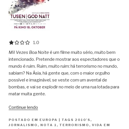
1.0 out of 5.0 stars
1.0
Mil Vezes Boa Noite
é um filme muito sério, muito bem
intencionado. Pretende mostrar aos espectadores que o
mundo é ruim. Ruim, muito ruim: há terrorismo no mundo,
sabiam? Na Ásia, há gente que, com o maior orgulho
possível e imaginável, se veste com um avental de
bombas, e vai se explodir no meio de uma rua lotada para
matar muita gente.
“Mil
Continue lendo
Vezes
POSTADO EM
EUROPA
|
TAGS
2010'S
,
Boa
JORNALISMO
,
NOTA 1
,
TERRORISMO
,
VIDA EM
Noite