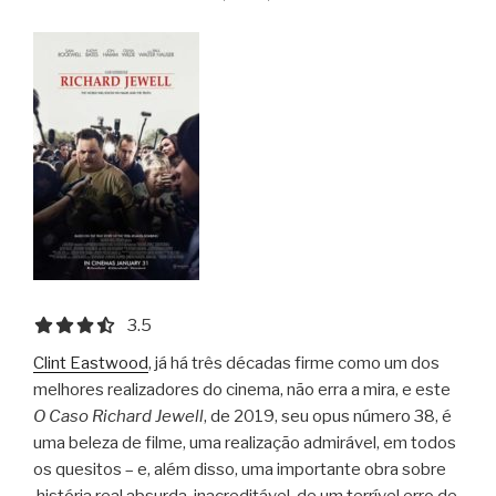
3.5 out of 5.0 stars
3.5
Clint Eastwood
, já há três décadas firme como um dos
melhores realizadores do cinema, não erra a mira, e este
O Caso Richard Jewell
, de 2019, seu opus número 38, é
uma beleza de filme, uma realização admirável, em todos
os quesitos – e, além disso, uma importante obra sobre