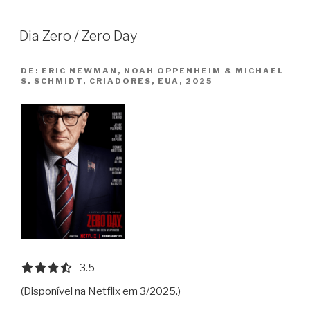
Dia Zero / Zero Day
DE:
ERIC NEWMAN, NOAH OPPENHEIM & MICHAEL
S. SCHMIDT, CRIADORES, EUA, 2025
3.5 out of 5.0 stars
3.5
(Disponível na Netflix em 3/2025.)