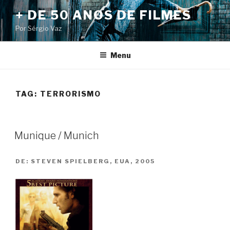
Pular
+ DE 50 ANOS DE FILMES
para
Por Sérgio Vaz
o
conteúdo
Menu
TAG:
TERRORISMO
Munique / Munich
DE:
STEVEN SPIELBERG, EUA, 2005