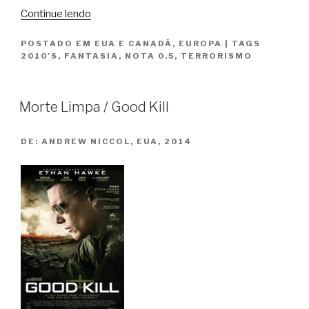
“Invasão
Continue lendo
a
POSTADO EM
EUA E CANADÁ
,
EUROPA
|
TAGS
Londres
2010'S
,
FANTASIA
,
NOTA 0.5
,
TERRORISMO
/
London
Has
Morte Limpa / Good Kill
Fallen”
DE:
ANDREW NICCOL, EUA, 2014