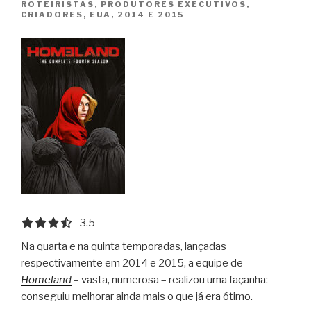
ROTEIRISTAS, PRODUTORES EXECUTIVOS,
CRIADORES, EUA, 2014 E 2015
3.5 out of 5.0 stars
3.5
Na quarta e na quinta temporadas, lançadas
respectivamente em 2014 e 2015, a equipe de
Homeland
– vasta, numerosa – realizou uma façanha:
conseguiu melhorar ainda mais o que já era ótimo.