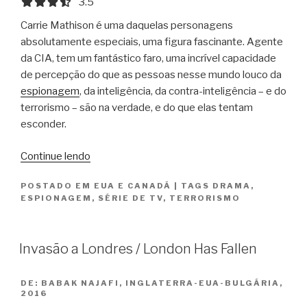
3.5 out of 5.0 stars
3.5
Carrie Mathison é uma daquelas personagens
absolutamente especiais, uma figura fascinante. Agente
da CIA, tem um fantástico faro, uma incrível capacidade
de percepção do que as pessoas nesse mundo louco da
espionagem
, da inteligência, da contra-inteligência – e do
terrorismo – são na verdade, e do que elas tentam
esconder.
“Homeland
Continue lendo
–
POSTADO EM
EUA E CANADÁ
|
TAGS
DRAMA
,
As
ESPIONAGEM
,
SÉRIE DE TV
,
TERRORISMO
três
primeiras
temporadas”
Invasão a Londres / London Has Fallen
DE:
BABAK NAJAFI, INGLATERRA-EUA-BULGÁRIA,
2016