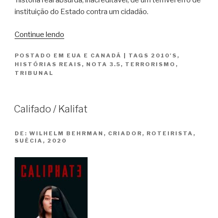
história real absurda, inacreditável, de um terrível erro de
instituição do Estado contra um cidadão.
“O
Continue lendo
Caso
POSTADO EM
EUA E CANADÁ
|
TAGS
2010'S
,
Richard
HISTÓRIAS REAIS
,
NOTA 3.5
,
TERRORISMO
,
Jewell
TRIBUNAL
/
Richard
Jewell”
Califado / Kalifat
DE:
WILHELM BEHRMAN, CRIADOR, ROTEIRISTA,
SUÉCIA, 2020