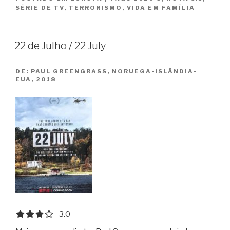
Kalifat”
SÉRIE DE TV
,
TERRORISMO
,
VIDA EM FAMÍLIA
22 de Julho / 22 July
DE:
PAUL GREENGRASS, NORUEGA-ISLÂNDIA-
EUA, 2018
3.0 out of 5.0 stars
3.0