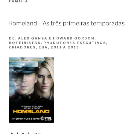
FAMÍLIA
/
Tusen
Ganger
Homeland – As três primeiras temporadas
God
Natt”
DE:
ALEX GANSA E HOWARD GORDON,
ROTEIRISTAS, PRODUTORES EXECUTIVOS,
CRIADORES, EUA, 2011 A 2013