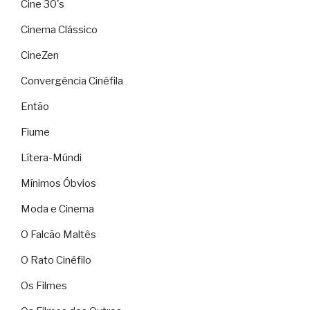
Cine 30's
Cinema Clássico
CineZen
Convergência Cinéfila
Então
Fiume
Lítera-Múndi
Mínimos Óbvios
Moda e Cinema
O Falcão Maltês
O Rato Cinéfilo
Os Filmes