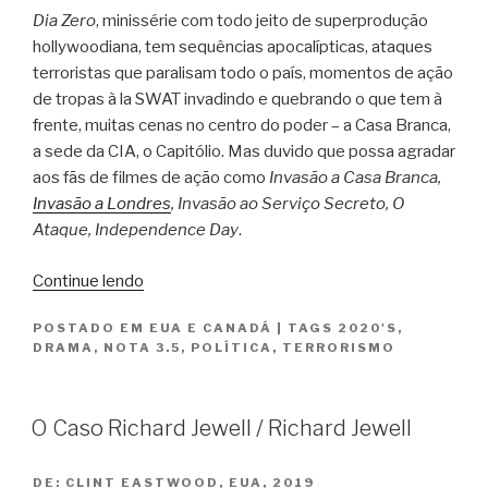
Dia Zero
, minissérie com todo jeito de superprodução
hollywoodiana, tem sequências apocalípticas, ataques
terroristas que paralisam todo o país, momentos de ação
de tropas à la SWAT invadindo e quebrando o que tem à
frente, muitas cenas no centro do poder – a Casa Branca,
a sede da CIA, o Capitólio. Mas duvido que possa agradar
aos fãs de filmes de ação como
Invasão a Casa Branca,
Invasão a Londres
, Invasão ao Serviço Secreto, O
Ataque, Independence Day
.
“Dia
Continue lendo
Zero
POSTADO EM
EUA E CANADÁ
|
TAGS
2020'S
,
/
DRAMA
,
NOTA 3.5
,
POLÍTICA
,
TERRORISMO
Zero
Day”
O Caso Richard Jewell / Richard Jewell
DE:
CLINT EASTWOOD, EUA, 2019