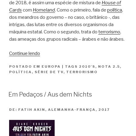
de 2018, é assim uma espécie de mistura de
House of
Cards
com
Homeland
. Como o primeiro, fala de
política
,
dos meandros do governo – no caso, o britânico -, das
intrigas, das lutas entre os diversos organismos da
máquina estatal. Como o segundo, trata do
terrorismo
,
das ameaças dos grupos radicais – árabes e não árabes.
“Segurança
Continue lendo
em
POSTADO EM
EUROPA
|
TAGS
2010'S
,
NOTA 2.5
,
Jogo
POLÍTICA
,
SÉRIE DE TV
,
TERRORISMO
/
Bodyguard”
Em Pedaços / Aus dem Nichts
DE:
FATIH AKIN, ALEMANHA-FRANÇA, 2017