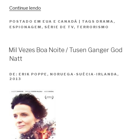
“Homeland
Continue lendo
–
POSTADO EM
EUA E CANADÁ
|
TAGS
DRAMA
,
A
ESPIONAGEM
,
SÉRIE DE TV
,
TERRORISMO
Quarta
e
a
Mil Vezes Boa Noite / Tusen Ganger God
Quinta
Natt
Temporadas”
DE:
ERIK POPPE, NORUEGA-SUÉCIA-IRLANDA,
2013