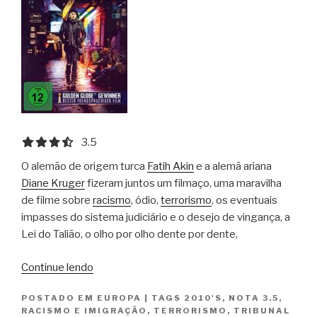
3.5 out of 5.0 stars
3.5
O alemão de origem turca
Fatih Akin
e a alemã ariana
Diane Kruger
fizeram juntos um filmaço, uma maravilha
de filme sobre
racismo
, ódio,
terrorismo
, os eventuais
impasses do sistema judiciário e o desejo de vingança, a
Lei do Talião, o olho por olho dente por dente,
“Em
Continue lendo
Pedaços
POSTADO EM
EUROPA
|
TAGS
2010'S
,
NOTA 3.5
,
/
RACISMO E IMIGRAÇÃO
,
TERRORISMO
,
TRIBUNAL