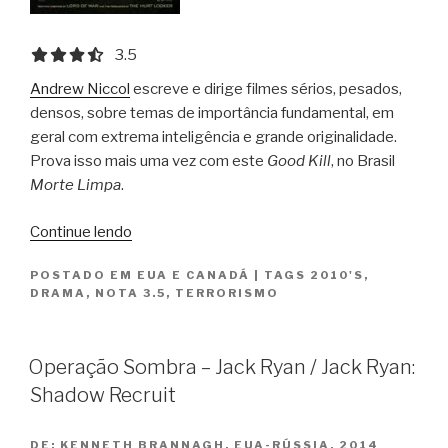
3.5 out of 5.0 stars
3.5
Andrew Niccol
escreve e dirige filmes sérios, pesados,
densos, sobre temas de importância fundamental, em
geral com extrema inteligência e grande originalidade.
Prova isso mais uma vez com este
Good Kill
, no Brasil
Morte Limpa
.
“Morte
Continue lendo
Limpa
POSTADO EM
EUA E CANADÁ
|
TAGS
2010'S
,
/
DRAMA
,
NOTA 3.5
,
TERRORISMO
Good
Kill”
Operação Sombra – Jack Ryan / Jack Ryan:
Shadow Recruit
DE:
KENNETH BRANNAGH, EUA-RÚSSIA, 2014