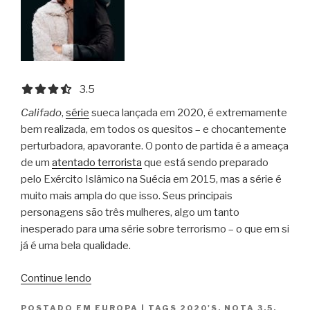
3.5 out of 5.0 stars
3.5
Califado
,
série
sueca lançada em 2020, é extremamente
bem realizada, em todos os quesitos – e chocantemente
perturbadora, apavorante. O ponto de partida é a ameaça
de um
atentado terrorista
que está sendo preparado
pelo Exército Islâmico na Suécia em 2015, mas a série é
muito mais ampla do que isso. Seus principais
personagens são três mulheres, algo um tanto
inesperado para uma série sobre terrorismo – o que em si
já é uma bela qualidade.
“Califado
Continue lendo
/
POSTADO EM
EUROPA
|
TAGS
2020'S
,
NOTA 3.5
,