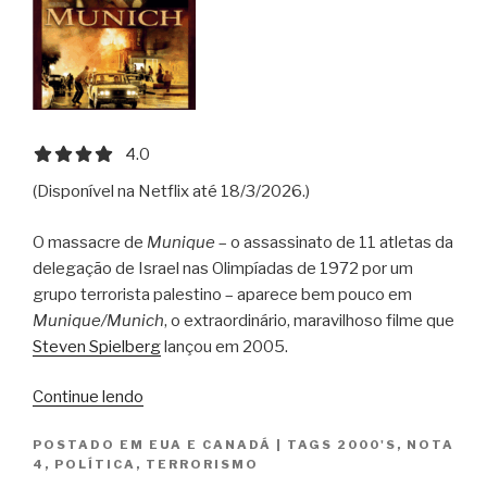
4.0 out of 5.0 stars
4.0
(Disponível na Netflix até 18/3/2026.)
O massacre de
Munique
– o assassinato de 11 atletas da
delegação de Israel nas Olimpíadas de 1972 por um
grupo terrorista palestino – aparece bem pouco em
Munique/Munich
, o extraordinário, maravilhoso filme que
Steven Spielberg
lançou em 2005.
“Munique
Continue lendo
/
POSTADO EM
EUA E CANADÁ
|
TAGS
2000'S
,
NOTA
Munich”
4
,
POLÍTICA
,
TERRORISMO