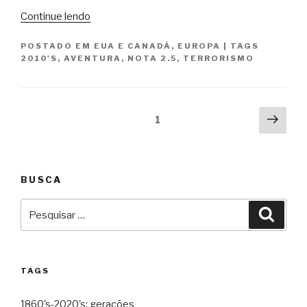
“Operação
Continue lendo
Sombra
POSTADO EM
EUA E CANADÁ
,
EUROPA
|
TAGS
–
2010'S
,
AVENTURA
,
NOTA 2.5
,
TERRORISMO
Jack
Ryan
/
Paginação
Jack
Próx
Página
1
Ryan:
pági
de
Shadow
posts
Recruit”
BUSCA
Pesquisar
Pesqu
por:
TAGS
1860's-2020's: gerações