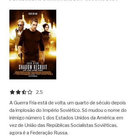
2.5 out of 5.0 stars
2.5
A Guerra Fria está de volta, um quarto de século depois
da implosão do Império Soviético. Só mudou o nome do
inimigo número 1 dos Estados Unidos da América: em
vez de União das Repúblicas Socialistas Soviéticas,
agora é a Federação Russa.