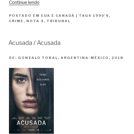
“Acima
Continue lendo
de
POSTADO EM
EUA E CANADÁ
|
TAGS
1990'S
,
Qualquer
CRIME
,
NOTA 4
,
TRIBUNAL
Suspeita
/
Presumed
Acusada / Acusada
Innocent”
DE:
GONZALO TOBAL, ARGENTINA-MÉXICO, 2018