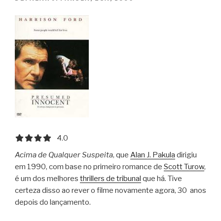
4.0 out of 5.0 stars
4.0
Acima de Qualquer Suspeita
, que
Alan J. Pakula
dirigiu
em 1990, com base no primeiro romance de
Scott Turow
,
é um dos melhores
thrillers de tribunal
que há. Tive
certeza disso ao rever o filme novamente agora, 30 anos
depois do lançamento.