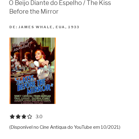
O Beijo Diante do Espelho / The Kiss
of
Before the Mirror
a
Scandal”
DE:
JAMES WHALE, EUA, 1933
3.0 out of 5.0 stars
3.0
(Disponível no Cine Antiqua do YouTube em 10/2021)