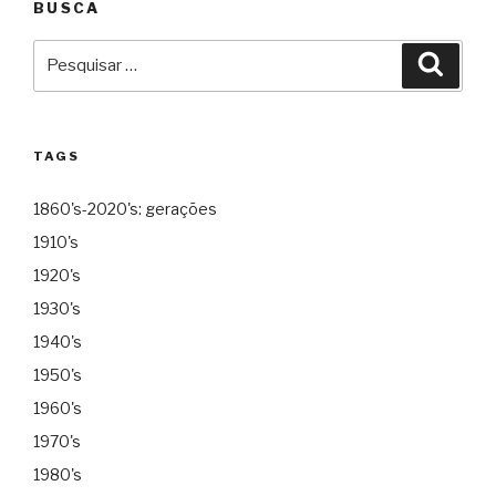
BUSCA
Pesquisar
Pesqu
por:
TAGS
1860's-2020's: gerações
1910's
1920's
1930's
1940's
1950's
1960's
1970's
1980's