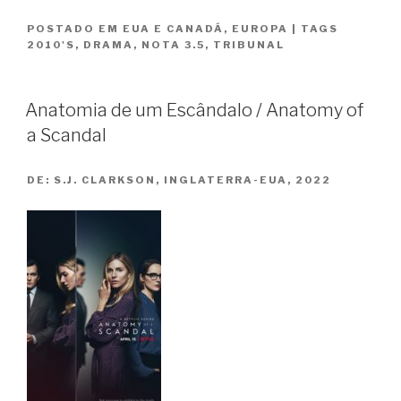
Ato
POSTADO EM
EUA E CANADÁ
,
EUROPA
|
TAGS
de
2010'S
,
DRAMA
,
NOTA 3.5
,
TRIBUNAL
Esperança
/
The
Anatomia de um Escândalo / Anatomy of
Children
a Scandal
Act”
DE:
S.J. CLARKSON, INGLATERRA-EUA, 2022