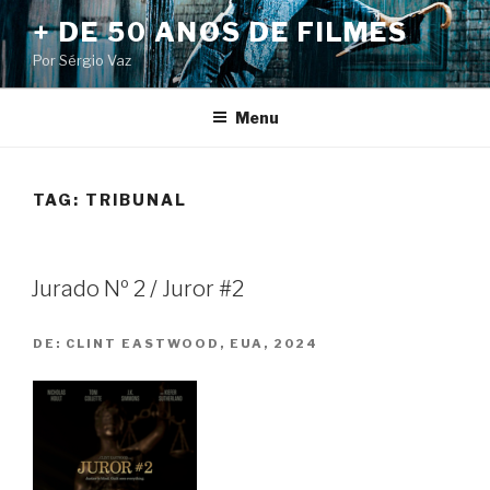
Pular
+ DE 50 ANOS DE FILMES
para
Por Sérgio Vaz
o
conteúdo
Menu
TAG:
TRIBUNAL
Jurado Nº 2 / Juror #2
DE:
CLINT EASTWOOD, EUA, 2024