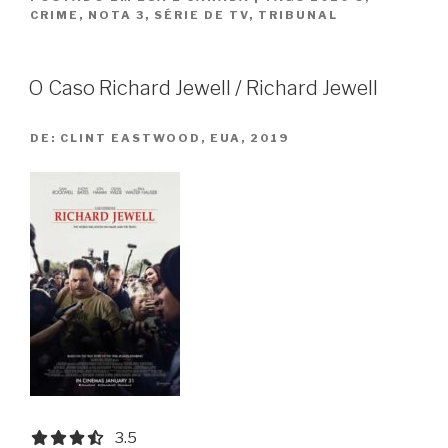
CRIME
,
NOTA 3
,
SÉRIE DE TV
,
TRIBUNAL
O Caso Richard Jewell / Richard Jewell
DE:
CLINT EASTWOOD, EUA, 2019
3.5 out of 5.0 stars
3.5