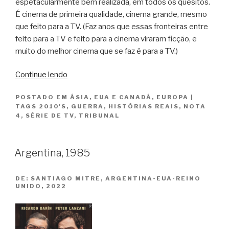
espetacularmente bem realizada, em todos os quesitos.
É cinema de primeira qualidade, cinema grande, mesmo
que feito para a TV. (Faz anos que essas fronteiras entre
feito para a TV e feito para a cinema viraram ficção, e
muito do melhor cinema que se faz é para a TV.)
“O
Continue lendo
Julgamento
POSTADO EM
ÁSIA
,
EUA E CANADÁ
,
EUROPA
|
de
TAGS
2010'S
,
GUERRA
,
HISTÓRIAS REAIS
,
NOTA
Tóquio
4
,
SÉRIE DE TV
,
TRIBUNAL
/
Tokyo
Trial”
Argentina, 1985
DE:
SANTIAGO MITRE, ARGENTINA-EUA-REINO
UNIDO, 2022