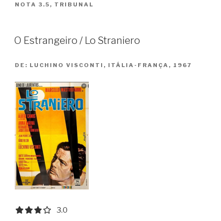
NOTA 3.5
,
TRIBUNAL
/
Der
Fall
O Estrangeiro / Lo Straniero
Collini”
DE:
LUCHINO VISCONTI, ITÁLIA-FRANÇA, 1967
3.0 out of 5.0 stars
3.0