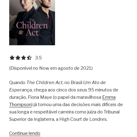
3.5 out of 5.0 stars
3.5
(Disponível no Now em agosto de 2021)
Quando
The Children Act
, no Brasil
Um Ato de
Esperança
, chega aos cinco dos seus 95 minutos de
duração, Fiona Maye (o papel da maravilhosa
Emma
Thompson
) já tomou uma das decisões mais difíceis de
sua longa e respeitável carreira como juíza do Tribunal
Superior da Inglaterra, a High Court de Londres.
“Um
Continue lendo