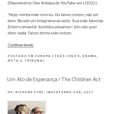
(Disponível no Cine Antiqua do YouTube em 1/2022.)
“Hoje, minha mãe morreu. Ou talvez ontem, não sei
bem. Recebi um telegrama do asilo: ‘Sua mãe falecida.
Enterro amanhã. Sentidos pêsames’. Isto não quer
dizer nada. Talvez tenha sido ontem.
“O
Continue lendo
Estrangeiro
POSTADO EM
EUROPA
|
TAGS
1960'S
,
DRAMA
,
/
NOTA 3
,
TRIBUNAL
Lo
Straniero”
Um Ato de Esperança / The Children Act
DE:
RICHARD EYRE, INGLATERRA-EUA, 2017