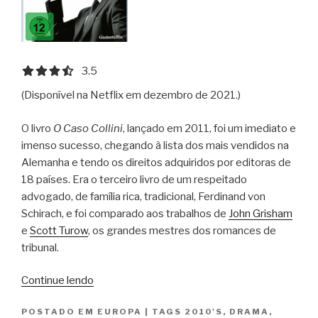
3.5 out of 5.0 stars
3.5
(Disponível na Netflix em dezembro de 2021.)
O livro
O Caso Collini
, lançado em 2011, foi um imediato e
imenso sucesso, chegando à lista dos mais vendidos na
Alemanha e tendo os direitos adquiridos por editoras de
18 países. Era o terceiro livro de um respeitado
advogado, de família rica, tradicional, Ferdinand von
Schirach, e foi comparado aos trabalhos de
John Grisham
e
Scott Turow
, os grandes mestres dos romances de
tribunal.
“O
Continue lendo
Caso
POSTADO EM
EUROPA
|
TAGS
2010'S
,
DRAMA
,
Collini