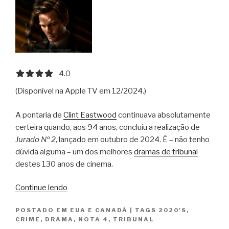
4.0 out of 5.0 stars
4.0
(Disponível na Apple TV em 12/2024.)
A pontaria de
Clint Eastwood
continuava absolutamente
certeira quando, aos 94 anos, concluiu a realização de
Jurado Nº 2
, lançado em outubro de 2024. É – não tenho
dúvida alguma – um dos melhores
dramas de tribunal
destes 130 anos de cinema.
“Jurado
Continue lendo
Nº
POSTADO EM
EUA E CANADÁ
|
TAGS
2020'S
,
2
CRIME
,
DRAMA
,
NOTA 4
,
TRIBUNAL
/