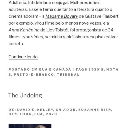
Adultério. Infidelidade conjugal. Mulheres infiéis,
adúlteras. Esse é tema que tanto a literatura quanto o
cinema adoram – a
Madame Bovary
de Gustave Flaubert,
por exemplo, virou filme pelo menos nove vezes, e a
Anna Kariênina
de Liev Tolstói, foi protagonista de 34
filmes e/ou séries, se minha rapidíssima pesquisa estiver
correta.
“O
Continue lendo
Beijo
POSTADO EM
EUA E CANADÁ
|
TAGS
1930'S
,
NOTA
Diante
3
,
PRETO-E-BRANCO
,
TRIBUNAL
do
Espelho
/
The Undoing
The
Kiss
DE:
DAVID E. KELLEY, CRIADOR, SUSANNE BIER,
Before
DIRETORA, EUA, 2020
the
Mirror”