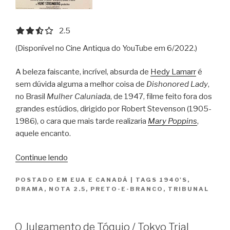
2.5 out of 5.0 stars
2.5
(Disponível no Cine Antiqua do YouTube em 6/2022.)
A beleza faiscante, incrível, absurda de
Hedy Lamarr
é
sem dúvida alguma a melhor coisa de
Dishonored Lady
,
no Brasil
Mulher Caluniada
, de 1947, filme feito fora dos
grandes estúdios, dirigido por Robert Stevenson (1905-
1986), o cara que mais tarde realizaria
Mary Poppins
,
aquele encanto.
“Mulher
Continue lendo
Caluniada
POSTADO EM
EUA E CANADÁ
|
TAGS
1940'S
,
/
DRAMA
,
NOTA 2.5
,
PRETO-E-BRANCO
,
TRIBUNAL
Dishonored
Lady”
O Julgamento de Tóquio / Tokyo Trial