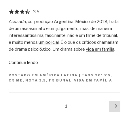
3.5 out of 5.0 stars
3.5
Acusada
, co-produção Argentina-México de 2018, trata
de um assassinato e um julgamento, mas, de maneira
interessantíssima, fascinante, não é um
filme de tribunal
,
e muito menos
um policial
. É o que os críticos chamariam
de drama psicológico. Um drama sobre
vida em família
.
“Acusada
Continue lendo
/
POSTADO EM
AMÉRICA LATINA
|
TAGS
2010'S
,
Acusada”
CRIME
,
NOTA 3.5
,
TRIBUNAL
,
VIDA EM FAMÍLIA
Paginação
Próx
Página
1
pági
de
posts