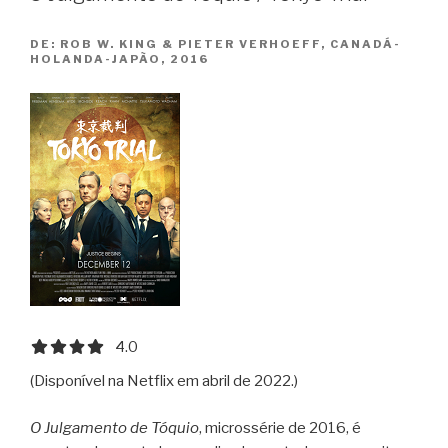
DE:
ROB W. KING & PIETER VERHOEFF, CANADÁ-
HOLANDA-JAPÃO, 2016
4.0 out of 5.0 stars
4.0
(Disponível na Netflix em abril de 2022.)
O Julgamento de Tóquio
, microssérie de 2016, é