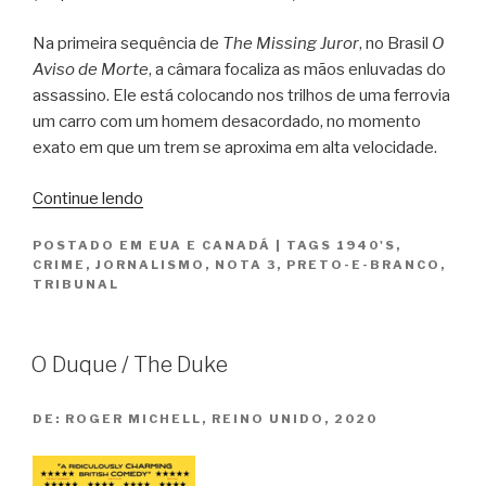
Na primeira sequência de
The Missing Juror
, no Brasil
O
Aviso de Morte
, a câmara focaliza as mãos enluvadas do
assassino. Ele está colocando nos trilhos de uma ferrovia
um carro com um homem desacordado, no momento
exato em que um trem se aproxima em alta velocidade.
“O
Continue lendo
Aviso
POSTADO EM
EUA E CANADÁ
|
TAGS
1940'S
,
de
CRIME
,
JORNALISMO
,
NOTA 3
,
PRETO-E-BRANCO
,
Morte
TRIBUNAL
/
The
Missing
O Duque / The Duke
Juror”
DE:
ROGER MICHELL, REINO UNIDO, 2020