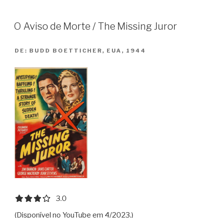
Juror
#2”
O Aviso de Morte / The Missing Juror
DE:
BUDD BOETTICHER, EUA, 1944
3.0 out of 5.0 stars
3.0
(Disponível no YouTube em 4/2023.)