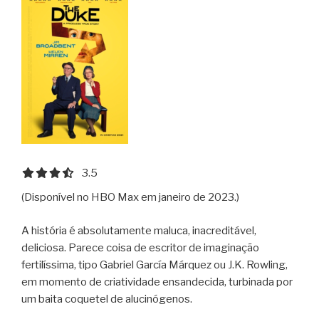
3.5 out of 5.0 stars
3.5
(Disponível no HBO Max em janeiro de 2023.)
A história é absolutamente maluca, inacreditável,
deliciosa. Parece coisa de escritor de imaginação
fertilíssima, tipo Gabriel García Márquez ou J.K. Rowling,
em momento de criatividade ensandecida, turbinada por
um baita coquetel de alucinógenos.