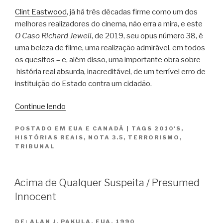
Clint Eastwood
, já há três décadas firme como um dos
melhores realizadores do cinema, não erra a mira, e este
O Caso Richard Jewell
, de 2019, seu opus número 38, é
uma beleza de filme, uma realização admirável, em todos
os quesitos – e, além disso, uma importante obra sobre
história real absurda, inacreditável, de um terrível erro de
instituição do Estado contra um cidadão.
“O
Continue lendo
Caso
POSTADO EM
EUA E CANADÁ
|
TAGS
2010'S
,
Richard
HISTÓRIAS REAIS
,
NOTA 3.5
,
TERRORISMO
,
Jewell
TRIBUNAL
/
Richard
Jewell”
Acima de Qualquer Suspeita / Presumed
Innocent
DE:
ALAN J. PAKULA, EUA, 1990