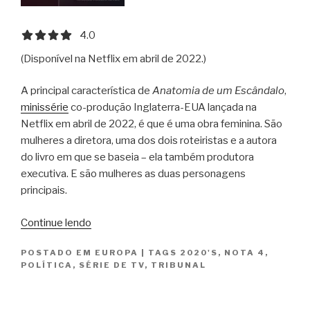
4.0 out of 5.0 stars
4.0
(Disponível na Netflix em abril de 2022.)
A principal característica de
Anatomia de um Escândalo
,
minissérie
co-produção Inglaterra-EUA lançada na
Netflix em abril de 2022, é que é uma obra feminina. São
mulheres a diretora, uma dos dois roteiristas e a autora
do livro em que se baseia – ela também produtora
executiva. E são mulheres as duas personagens
principais.
“Anatomia
Continue lendo
de
POSTADO EM
EUROPA
|
TAGS
2020'S
,
NOTA 4
,
um
POLÍTICA
,
SÉRIE DE TV
,
TRIBUNAL
Escândalo
/
Anatomy