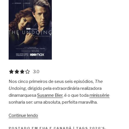
3.0 out of 5.0 stars
3.0
Nos cinco primeiros de seus seis episódios,
The
Undoing
, dirigido pela extraordinária realizadora
dinamarquesa
Susanne Bier
, é o que toda
minissérie
sonharia ser: uma absoluta, perfeita maravilha.
“The
Continue lendo
Undoing”
POSTADO EM
EUA E CANADÁ
|
TAGS
2020'S
,