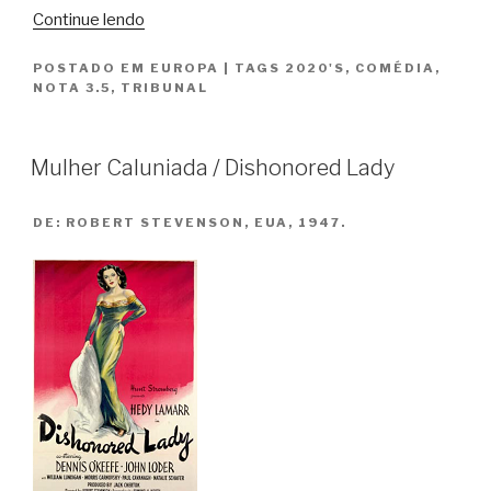
“O
Continue lendo
Duque
POSTADO EM
EUROPA
|
TAGS
2020'S
,
COMÉDIA
,
/
NOTA 3.5
,
TRIBUNAL
The
Duke”
Mulher Caluniada / Dishonored Lady
DE:
ROBERT STEVENSON, EUA, 1947.