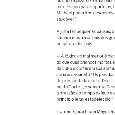
dizendo a juíza, de forma pausa
autorização para separá-los,
Michael poderá se desenvolv
saudável.”
A juíza faz pequenas pausas, e
câmara mostra os pais dos gêm
hospital e dos pais.
– “A lógica do mal menor é cl
do que duas crianças mortas. 
de Luke e cortarem sua aorta,
seria assassinato? Os pais dos
de premeditada morte. Deus l
nesta Corte –, e somente Deus d
a pressão do tempo exíguo e d
princípio legal estabelecido.”
E então a juíza Fiona Maye dá 