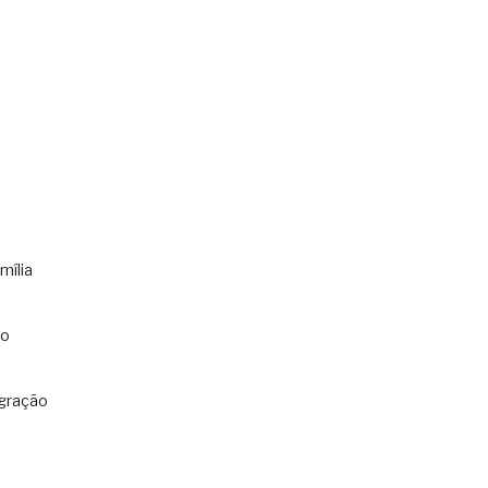
mília
co
gração