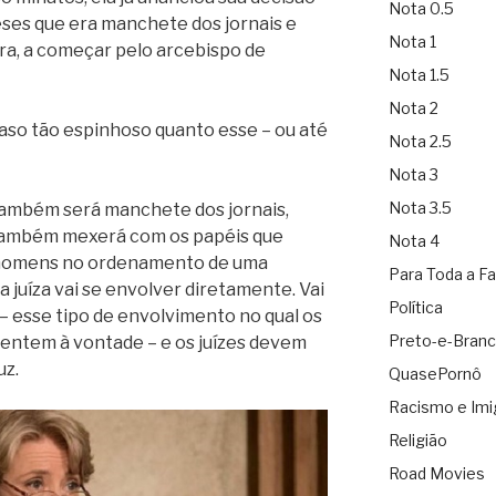
Nota 0.5
eses que era manchete dos jornais e
Nota 1
rra, a começar pelo arcebispo de
Nota 1.5
Nota 2
caso tão espinhoso quanto esse – ou até
Nota 2.5
Nota 3
Nota 3.5
também será manchete dos jornais,
 também mexerá com os papéis que
Nota 4
s homens no ordenamento de uma
Para Toda a Fa
a juíza vai se envolver diretamente. Vai
Política
 esse tipo de envolvimento no qual os
Preto-e-Bran
 sentem à vontade – e os juízes devem
uz.
QuasePornô
Racismo e Imi
Religião
Road Movies