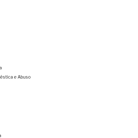
a
éstica e Abuso
s
a