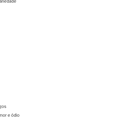
ariedade
gos
mor e ódio