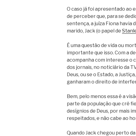
O caso já foi apresentado ao
de perceber que, para se dedi
sentença, a juíza Fiona havia
marido, Jack (o papel de
Stanl
É uma questão de vida ou mort
importante que isso. Com a dec
acompanha com interesse o ca
dos jornais, no noticiário da 
Deus, ou se o Estado, a Justiç
ganharam o direito de interfe
Bem, pelo menos essa é a visão
parte da população que crê fi
desígnios de Deus, por mais i
respeitados, e não cabe ao h
Quando Jack chegou perto da 