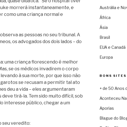
da, quase didática. “Se o hospital tiver
 Luke morrerá instantaneamente, e
Austrália e No
er como uma criança normal e
África
Ásia
 observa as pessoas no seu tribunal. A
Brasil
eos, os advogados dos dois lados – do
EUA e Canadá
Europa
ara: uma criança florescendo é melhor
Mas, se os médicos invadirem o corpo
 levando à sua morte, por que isso não
BONS SITES
 garotos se recusam a permitir tal ato
+ de 50 Anos 
hes deu a vida – eles argumentaram
eve tirá-la. Tem sido muito difícil, sob
Aconteceu Na
o interesse público, chegar a um
Aporias
Blague do Blo
o seu veredito: