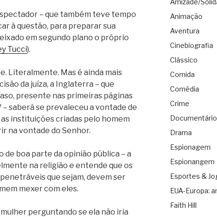
Amizade/Solid
 espectador – que também teve tempo
Animação
car à questão, para preparar sua
Aventura
 deixado em segundo plano o próprio
Cinebiografia
ey Tucci
).
Clássico
e. Literalmente. Mas é ainda mais
Comida
isão da juíza, a Inglaterra – que
Comédia
so, presente nas primeiras páginas
Crime
TV – saberá se prevaleceu a vontade de
Documentário
a, as instituições criadas pelo homem
rir na vontade do Senhor.
Drama
Espionagem
 de boa parte da opinião pública – a
Espionangem
elmente na religião e entende que os
Esportes & Jo
mpenetráveis que sejam, devem ser
omem mexer com eles.
EUA-Europa: a
Faith Hill
mulher perguntando se ela não iria