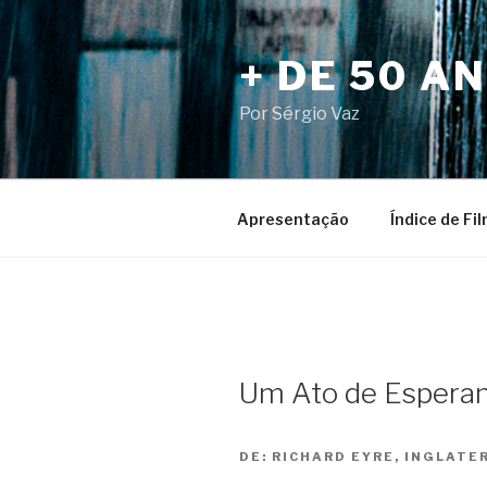
Pular
para
+ DE 50 A
o
conteúdo
Por Sérgio Vaz
Apresentação
Índice de Fi
Um Ato de Esperanç
DE:
RICHARD EYRE, INGLATER