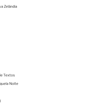
va Zelândia
de Textos
quela Noite
g