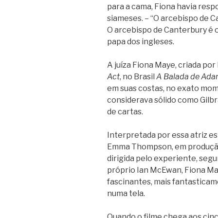
para a cama, Fiona havia res
siameses. – “O arcebispo de Ca
O arcebispo de Canterbury é o 
papa dos ingleses.
A juíza Fiona Maye, criada p
Act
, no Brasil
A Balada de Ada
em suas costas, no exato mom
considerava sólido como Gilbr
de cartas.
Interpretada por essa atriz e
Emma Thompson, em produção 
dirigida pelo experiente, seg
próprio Ian McEwan, Fiona M
fascinantes, mais fantastica
numa tela.
Quando o filme chega aos cinc