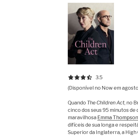
3.5 out of 5.0 stars
3.5
(Disponível no Now em agosto
Quando
The Children Act
, no B
cinco dos seus 95 minutos de 
maravilhosa
Emma Thompso
difíceis de sua longa e respeit
Superior da Inglaterra, a High