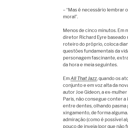
– “Mas é necessário lembrar o 
moral”.
Menos de cinco minutos. Em m
diretor Richard Eyre baseado
roteiro do próprio, coloca di
questões fundamentais da vid
personagem fascinante, extrao
da hora e meia seguintes.
Em
All That Jazz
, quando os at
conjunto e em voz alta da nov
autor Joe Gideon, a ex-mulher 
Paris, não consegue conter a in
entre dentes, olhando pasma 
xingamento, de forma alguma.
admiração (como é possível al
pouco de inveja (por que não fui