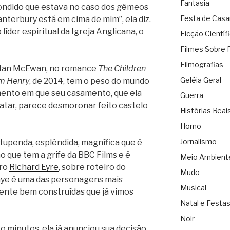
Fantasia
pondido que estava no caso dos gêmeos
Festa de Cas
nterbury está em cima de mim”, ela diz.
líder espiritual da Igreja Anglicana, o
Ficção Científ
Filmes Sobre 
Filmografias
or Ian McEwan, no romance
The Children
Geléia Geral
m Henry
, de 2014, tem o peso do mundo
ento em que seu casamento, que ela
Guerra
atar, parece desmoronar feito castelo
Histórias Reai
Homo
Jornalismo
stupenda, esplêndida, magnífica que é
que tem a grife da BBC Films e é
Meio Ambient
uro
Richard Eyre
, sobre roteiro do
Mudo
aye é uma das personagens mais
Musical
mente bem construídas que já vimos
Natal e Festa
Noir
o minutos, ela já anunciou sua decisão