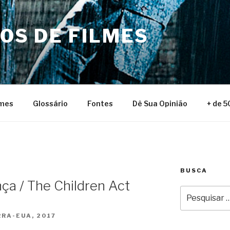
NOS DE FILMES
lmes
Glossário
Fontes
Dê Sua Opinião
+ de 5
BUSCA
a / The Children Act
Pesquisar
por:
RA-EUA, 2017