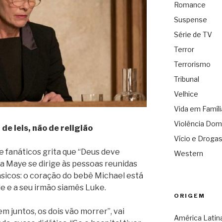
Romance
Suspense
Série de TV
Terror
Terrorismo
Tribunal
Velhice
Vida em Famíli
Violência Dom
 de leis, não de religião
Vício e Droga
e fanáticos grita que “Deus deve
Western
ona Maye se dirige às pessoas reunidas
básicos: o coração do bebê Michael está
le e a seu irmão siamês Luke.
ORIGEM
juntos, os dois vão morrer”, vai
América Latin