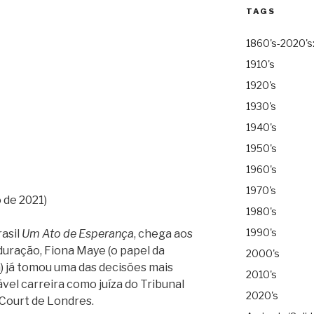
TAGS
1860's-2020's
1910's
1920's
1930's
1940's
1950's
1960's
1970's
 de 2021)
1980's
1990's
rasil
Um Ato de Esperança
, chega aos
duração, Fiona Maye (o papel da
2000's
n
) já tomou uma das decisões mais
2010's
ável carreira como juíza do Tribunal
2020's
 Court de Londres.