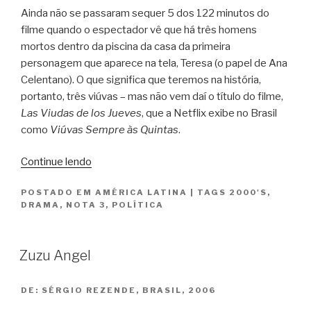
Ainda não se passaram sequer 5 dos 122 minutos do
filme quando o espectador vê que há três homens
mortos dentro da piscina da casa da primeira
personagem que aparece na tela, Teresa (o papel de Ana
Celentano). O que significa que teremos na história,
portanto, três viúvas – mas não vem daí o título do filme,
Las Viudas de los Jueves
, que a Netflix exibe no Brasil
como
Viúvas Sempre às Quintas
.
“Viúvas
Continue lendo
Sempre
POSTADO EM
AMÉRICA LATINA
|
TAGS
2000'S
,
às
DRAMA
,
NOTA 3
,
POLÍTICA
Quintas
/
Las
Zuzu Angel
Viudas
de
DE:
SÉRGIO REZENDE, BRASIL, 2006
los