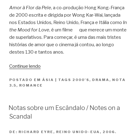
Amor à Flor da Pele
, a co-produção Hong Kong-França
de 2000 escrita e dirigida por Wong Kar-Wai, lançada
nos Estados Unidos, Reino Unido, França e Itália como
In
the Mood for Love
, é um filme que merece um monte
de superlativos. Para começar, é uma das mais tristes
histórias de amor que o cinema já contou, ao longo
destes 130 e tantos anos.
“Amor
Continue lendo
à
POSTADO EM
ÁSIA
|
TAGS
2000'S
,
DRAMA
,
NOTA
Flor
3.5
,
ROMANCE
da
Pele
/Fa
Notas sobre um Escândalo / Notes on a
yeung
Scandal
nin
wah
DE:
RICHARD EYRE, REINO UNIDO-EUA, 2006.
/