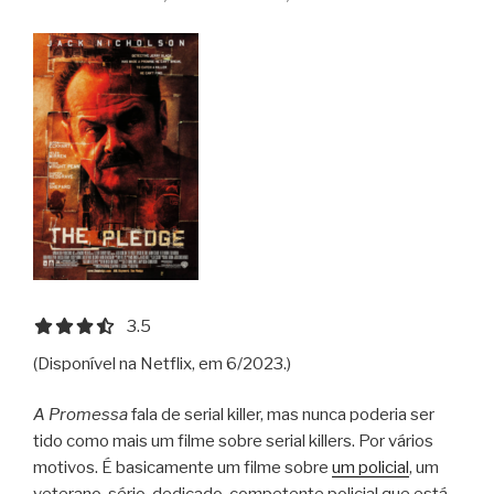
3.5 out of 5.0 stars
3.5
(Disponível na Netflix, em 6/2023.)
A Promessa
fala de serial killer, mas nunca poderia ser
tido como mais um filme sobre serial killers. Por vários
motivos. É basicamente um filme sobre
um policial
, um