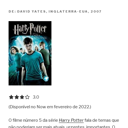
Potter
DE:
DAVID YATES, INGLATERRA-EUA, 2007
and
the
Half-
Blood
Prince”
3.0 out of 5.0 stars
3.0
(Disponível no Now em fevereiro de 2022.)
O filme número 5 da série
Harry Potter
fala de temas que
não poderiam ser mais atuais, urgentes, importantes. O