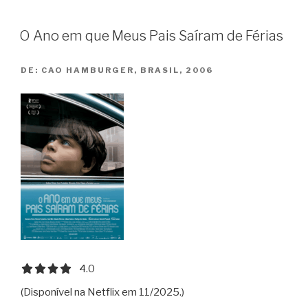
O Ano em que Meus Pais Saíram de Férias
DE:
CAO HAMBURGER, BRASIL, 2006
4.0 out of 5.0 stars
4.0
(Disponível na Netflix em 11/2025.)