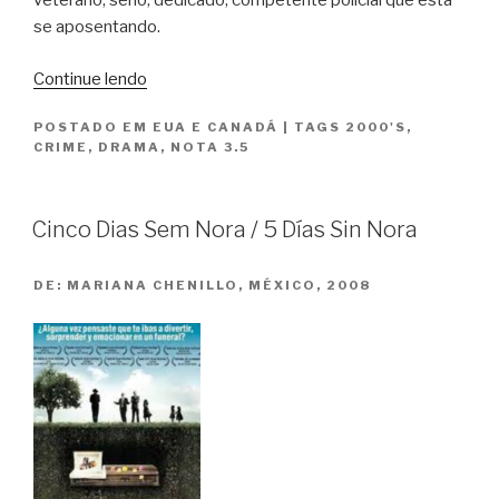
veterano, sério, dedicado, competente policial que está
se aposentando.
“A
Continue lendo
Promessa
POSTADO EM
EUA E CANADÁ
|
TAGS
2000'S
,
/
CRIME
,
DRAMA
,
NOTA 3.5
The
Pledge”
Cinco Dias Sem Nora / 5 Días Sin Nora
DE:
MARIANA CHENILLO, MÉXICO, 2008