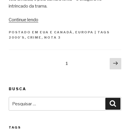
intrincado da trama.
“Femme
Continue lendo
Fatale”
POSTADO EM
EUA E CANADÁ
,
EUROPA
|
TAGS
2000'S
,
CRIME
,
NOTA 3
Paginação
Próx
Página
1
pági
de
posts
BUSCA
Pesquisar
Pesqu
por:
TAGS