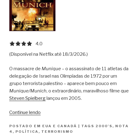
4.0 out of 5.0 stars
4.0
(Disponível na Netflix até 18/3/2026.)
O massacre de
Munique
– o assassinato de 11 atletas da
delegação de Israel nas Olimpíadas de 1972 por um
grupo terrorista palestino – aparece bem pouco em
Munique/Munich
, o extraordinário, maravilhoso filme que
Steven Spielberg
lançou em 2005.
“Munique
Continue lendo
/
POSTADO EM
EUA E CANADÁ
|
TAGS
2000'S
,
NOTA
Munich”
4
,
POLÍTICA
,
TERRORISMO