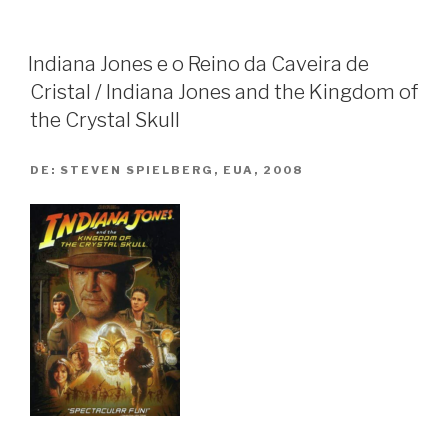
Nora
/
5
Indiana Jones e o Reino da Caveira de
Días
Cristal / Indiana Jones and the Kingdom of
Sin
the Crystal Skull
Nora”
DE:
STEVEN SPIELBERG, EUA, 2008