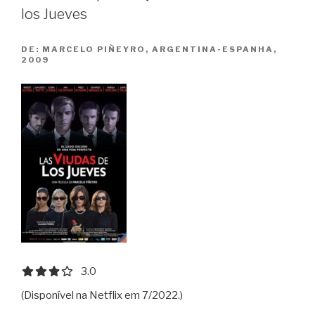
los Jueves
de
Cristal
DE:
MARCELO PIÑEYRO, ARGENTINA-ESPANHA,
/
2009
Indiana
Jones
and
the
Kingdom
of
the
Crystal
Skull”
3.0 out of 5.0 stars
3.0
(Disponível na Netflix em 7/2022.)