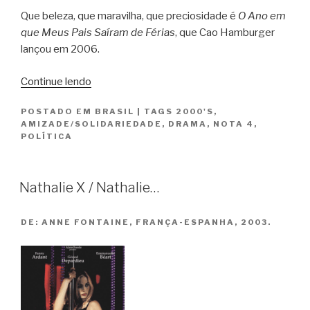
Que beleza, que maravilha, que preciosidade é
O Ano em
que Meus Pais Saíram de Férias
, que Cao Hamburger
lançou em 2006.
“O
Continue lendo
Ano
POSTADO EM
BRASIL
|
TAGS
2000'S
,
em
AMIZADE/SOLIDARIEDADE
,
DRAMA
,
NOTA 4
,
que
POLÍTICA
Meus
Pais
Saíram
Nathalie X / Nathalie…
de
Férias”
DE:
ANNE FONTAINE, FRANÇA-ESPANHA, 2003.