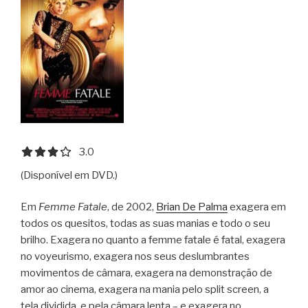
the
Order
of
the
Phoenix”
3.0 out of 5.0 stars
3.0
(Disponível em DVD.)
Em
Femme Fatale
, de 2002,
Brian De Palma
exagera em
todos os quesitos, todas as suas manias e todo o seu
brilho. Exagera no quanto a femme fatale é fatal, exagera
no voyeurismo, exagera nos seus deslumbrantes
movimentos de câmara, exagera na demonstração de
amor ao cinema, exagera na mania pelo split screen, a
tela dividida, e pela câmara lenta – e exagera no