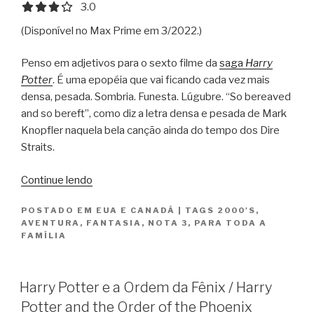
3.0 out of 5.0 stars
3.0
(Disponível no Max Prime em 3/2022.)
Penso em adjetivos para o sexto filme da
saga
Harry
Potter
. É uma epopéia que vai ficando cada vez mais
densa, pesada. Sombria. Funesta. Lúgubre. “So bereaved
and so bereft”, como diz a letra densa e pesada de Mark
Knopfler naquela bela canção ainda do tempo dos Dire
Straits.
“Harry
Continue lendo
Potter
POSTADO EM
EUA E CANADÁ
|
TAGS
2000'S
,
e
AVENTURA
,
FANTASIA
,
NOTA 3
,
PARA TODA A
o
FAMÍLIA
Enigma
do
Príncipe
Harry Potter e a Ordem da Fênix / Harry
/
Potter and the Order of the Phoenix
Harry