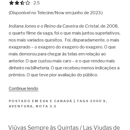
2.5 out of 5.0 stars
2.5
(Disponível no Telecine/Now em junho de 2023.)
Indiana Jones e o Reino da Caveira de Cristal
, de 2008,
o quarto filme da saga, foi o que mais juntou superlativos,
nos mais variados quesitos. Foi, disparadamente, o mais
exagerado – o exagero do exagero do exagero. O que
mais demorou para chegar às telas em relação ao
anterior. O que custou mais caro – e o que rendeu mais
dinheiro na bilheteria. O que recebeu menos indicações a
prêmios. O que teve pior avaliação do público.
“Indiana
Continue lendo
Jones
POSTADO EM
EUA E CANADÁ
|
TAGS
2000'S
,
e
AVENTURA
,
NOTA 2.5
o
Reino
da
Viúvas Sempre às Quintas / Las Viudas de
Caveira