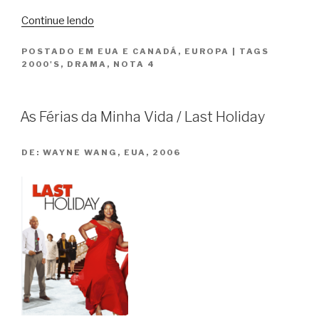
“Notas
Continue lendo
sobre
POSTADO EM
EUA E CANADÁ
,
EUROPA
|
TAGS
um
2000'S
,
DRAMA
,
NOTA 4
Escândalo
/
Notes
As Férias da Minha Vida / Last Holiday
on
a
DE:
WAYNE WANG, EUA, 2006
Scandal”