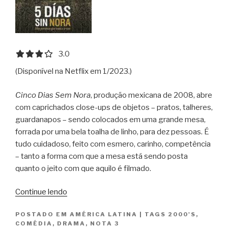
3.0 out of 5.0 stars
3.0
(Disponível na Netflix em 1/2023.)
Cinco Dias Sem Nora
, produção mexicana de 2008, abre
com caprichados close-ups de objetos – pratos, talheres,
guardanapos – sendo colocados em uma grande mesa,
forrada por uma bela toalha de linho, para dez pessoas. É
tudo cuidadoso, feito com esmero, carinho, competência
– tanto a forma com que a mesa está sendo posta
quanto o jeito com que aquilo é filmado.
“Cinco
Continue lendo
Dias
POSTADO EM
AMÉRICA LATINA
|
TAGS
2000'S
,
Sem
COMÉDIA
,
DRAMA
,
NOTA 3