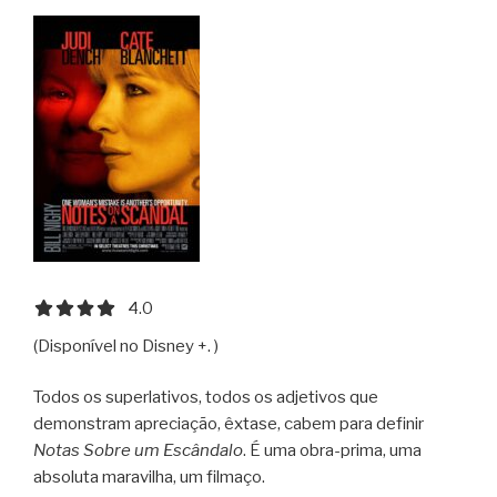
In
the
Mood
for
Love”
4.0 out of 5.0 stars
4.0
(Disponível no Disney +. )
Todos os superlativos, todos os adjetivos que
demonstram apreciação, êxtase, cabem para definir
Notas Sobre um Escândalo
. É uma obra-prima, uma
absoluta maravilha, um filmaço.