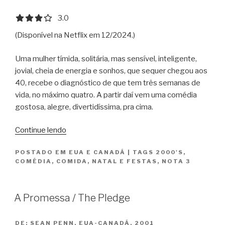
3.0 out of 5.0 stars
3.0
(Disponível na Netflix em 12/2024.)
Uma mulher tímida, solitária, mas sensível, inteligente,
jovial, cheia de energia e sonhos, que sequer chegou aos
40, recebe o diagnóstico de que tem três semanas de
vida, no máximo quatro. A partir daí vem uma comédia
gostosa, alegre, divertidíssima, pra cima.
“As
Continue lendo
Férias
POSTADO EM
EUA E CANADÁ
|
TAGS
2000'S
,
da
COMÉDIA
,
COMIDA
,
NATAL E FESTAS
,
NOTA 3
Minha
Vida
/
A Promessa / The Pledge
Last
Holiday”
DE:
SEAN PENN, EUA-CANADÁ, 2001