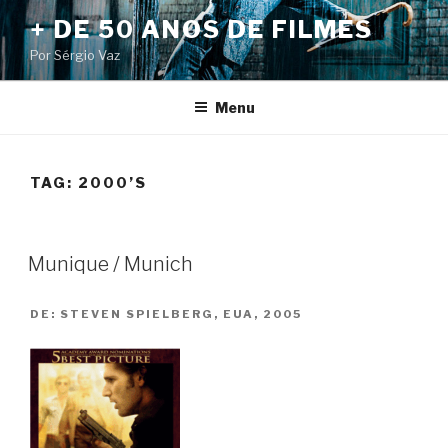
Pular
+ DE 50 ANOS DE FILMES
para
Por Sérgio Vaz
o
conteúdo
Menu
TAG:
2000’S
Munique / Munich
DE:
STEVEN SPIELBERG, EUA, 2005