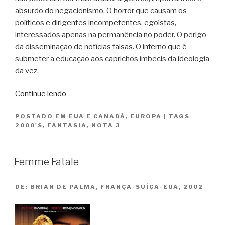
absurdo do negacionismo. O horror que causam os
políticos e dirigentes incompetentes, egoístas,
interessados apenas na permanência no poder. O perigo
da disseminação de notícias falsas. O inferno que é
submeter a educação aos caprichos imbecis da ideologia
da vez.
“Harry
Continue lendo
Potter
POSTADO EM
EUA E CANADÁ
,
EUROPA
|
TAGS
e
2000'S
,
FANTASIA
,
NOTA 3
a
Ordem
da
Femme Fatale
Fênix
/
DE:
BRIAN DE PALMA, FRANÇA-SUÍÇA-EUA, 2002
Harry
Potter
and