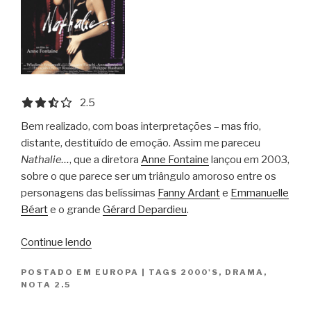
2.5 out of 5.0 stars
2.5
Bem realizado, com boas interpretações – mas frio,
distante, destituído de emoção. Assim me pareceu
Nathalie…
, que a diretora
Anne Fontaine
lançou em 2003,
sobre o que parece ser um triângulo amoroso entre os
personagens das belíssimas
Fanny Ardant
e
Emmanuelle
Béart
e o grande
Gérard Depardieu
.
“Nathalie
Continue lendo
X
POSTADO EM
EUROPA
|
TAGS
2000'S
,
DRAMA
,
/
NOTA 2.5
Nathalie…”