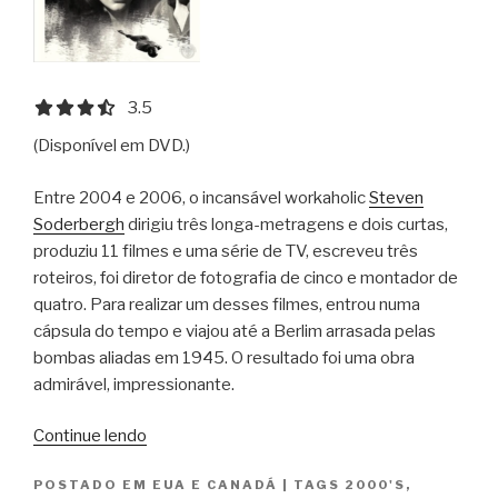
3.5 out of 5.0 stars
3.5
(Disponível em DVD.)
Entre 2004 e 2006, o incansável workaholic
Steven
Soderbergh
dirigiu três longa-metragens e dois curtas,
produziu 11 filmes e uma série de TV, escreveu três
roteiros, foi diretor de fotografia de cinco e montador de
quatro. Para realizar um desses filmes, entrou numa
cápsula do tempo e viajou até a Berlim arrasada pelas
bombas aliadas em 1945. O resultado foi uma obra
admirável, impressionante.
“O
Continue lendo
Segredo
POSTADO EM
EUA E CANADÁ
|
TAGS
2000'S
,
de