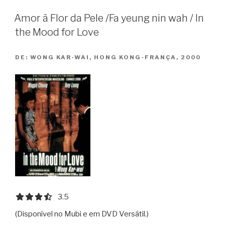
Amor à Flor da Pele /Fa yeung nin wah / In
the Mood for Love
DE:
WONG KAR-WAI, HONG KONG-FRANÇA, 2000
3.5 out of 5.0 stars
3.5
(Disponível no Mubi e em DVD Versátil.)