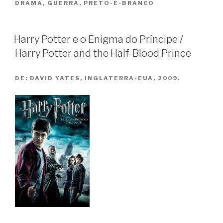
DRAMA
,
GUERRA
,
PRETO-E-BRANCO
Berlim
/
The
Harry Potter e o Enigma do Príncipe /
Good
Harry Potter and the Half-Blood Prince
German”
DE:
DAVID YATES, INGLATERRA-EUA, 2009.