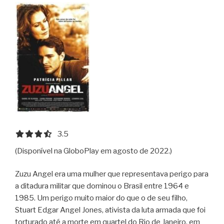
Jueves”
3.5 out of 5.0 stars
3.5
(Disponível na GloboPlay em agosto de 2022.)
Zuzu Angel era uma mulher que representava perigo para
a ditadura militar que dominou o Brasil entre 1964 e
1985. Um perigo muito maior do que o de seu filho,
Stuart Edgar Angel Jones, ativista da luta armada que foi
torturado até a morte em quartel do Rio de Janeiro, em