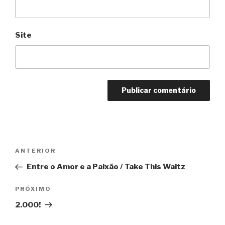
Site
Navegação
Anterior
ANTERIOR
de
Entre o Amor e a Paixão / Take This Waltz
Post
Próximo
PRÓXIMO
2.000!