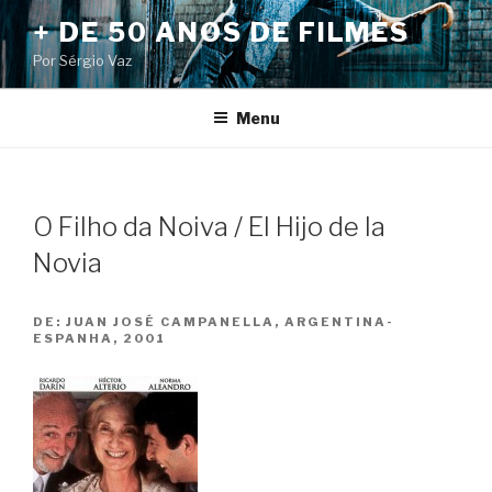
Pular
+ DE 50 ANOS DE FILMES
para
Por Sérgio Vaz
o
conteúdo
Menu
O Filho da Noiva / El Hijo de la
Novia
DE:
JUAN JOSÉ CAMPANELLA, ARGENTINA-
ESPANHA, 2001