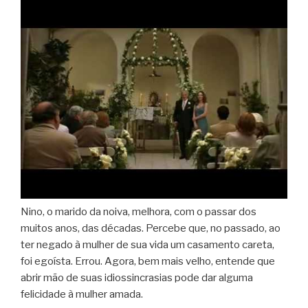
Nino, o marido da noiva, melhora, com o passar dos
muitos anos, das décadas. Percebe que, no passado, ao
ter negado à mulher de sua vida um casamento careta,
foi egoísta. Errou. Agora, bem mais velho, entende que
abrir mão de suas idiossincrasias pode dar alguma
felicidade à mulher amada.