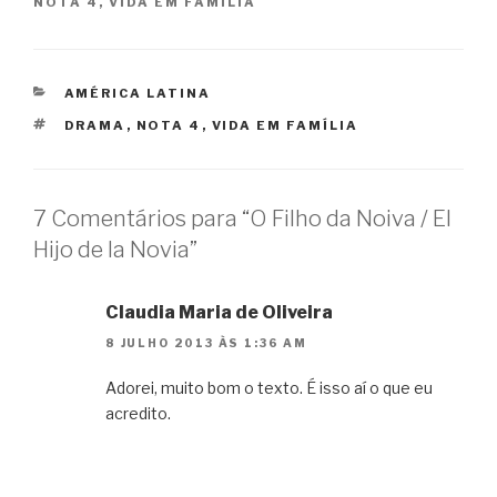
NOTA 4
,
VIDA EM FAMÍLIA
CATEGORIAS
AMÉRICA LATINA
TAGS
DRAMA
,
NOTA 4
,
VIDA EM FAMÍLIA
7 Comentários para “O Filho da Noiva / El
Hijo de la Novia”
Claudia Maria de Oliveira
8 JULHO 2013 ÀS 1:36 AM
Adorei, muito bom o texto. É isso aí o que eu
acredito.