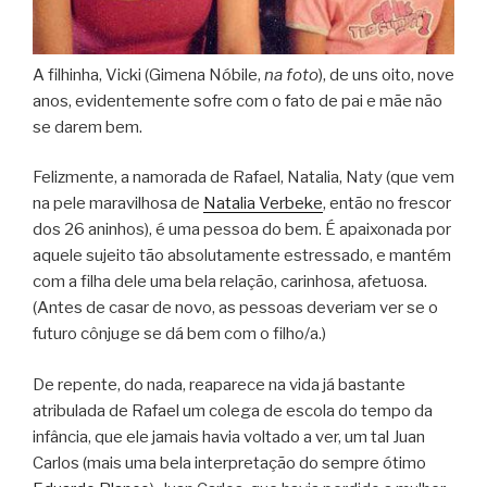
A filhinha, Vicki (Gimena Nóbile,
na foto
), de uns oito, nove
anos, evidentemente sofre com o fato de pai e mãe não
se darem bem.
Felizmente, a namorada de Rafael, Natalia, Naty (que vem
na pele maravilhosa de
Natalia Verbeke
, então no frescor
dos 26 aninhos), é uma pessoa do bem. É apaixonada por
aquele sujeito tão absolutamente estressado, e mantém
com a filha dele uma bela relação, carinhosa, afetuosa.
(Antes de casar de novo, as pessoas deveriam ver se o
futuro cônjuge se dá bem com o filho/a.)
De repente, do nada, reaparece na vida já bastante
atribulada de Rafael um colega de escola do tempo da
infância, que ele jamais havia voltado a ver, um tal Juan
Carlos (mais uma bela interpretação do sempre ótimo