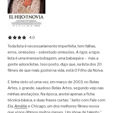
4.0 out of 5.0 stars
4.0
Toda lista é necessariamente imperfeita, tem falhas,
erros, omissões – sobretudo omissões. A rigor, a rigor,
lista é uma imensa bobagem, uma babaquice – mas a
gente adora listas. Isso posto, digo que, na lista dos 20
filmes de que mais gostei na vida, está
O Filho da Noiva
.
E tinha visto só uma vez, em março de 2003, no Belas
Artes, o grande, saudoso Belas Artes, segundo vejo nas
minhas anotações. Na época, anotei apenas a ficha
técnica básica, e duas frases curtas: “Junto com
Fale com
Ela
,
Amélie
e
Chicago
, um dos melhores filmes novos
que vi nos últimos muitos meses. Um show de talento.”