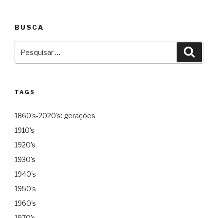
BUSCA
Pesquisar
Pesqu
por:
TAGS
1860's-2020's: gerações
1910's
1920's
1930's
1940's
1950's
1960's
1970's