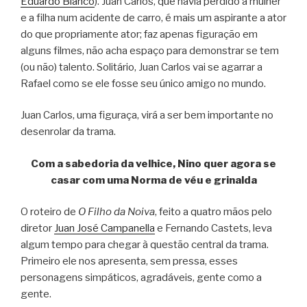
Eduardo Blanco
). Juan Carlos, que havia perdido a mulher
e a filha num acidente de carro, é mais um aspirante a ator
do que propriamente ator; faz apenas figuração em
alguns filmes, não acha espaço para demonstrar se tem
(ou não) talento. Solitário, Juan Carlos vai se agarrar a
Rafael como se ele fosse seu único amigo no mundo.
Juan Carlos, uma figuraça, virá a ser bem importante no
desenrolar da trama.
Com a sabedoria da velhice, Nino quer agora se
casar com uma Norma de véu e grinalda
O roteiro de
O Filho da Noiva
, feito a quatro mãos pelo
diretor
Juan José Campanella
e Fernando Castets, leva
algum tempo para chegar à questão central da trama.
Primeiro ele nos apresenta, sem pressa, esses
personagens simpáticos, agradáveis, gente como a
gente.