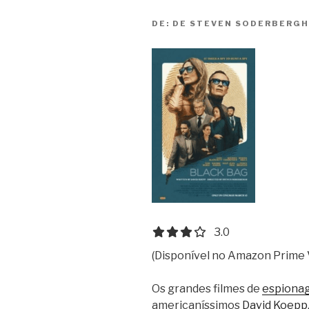
DE:
DE STEVEN SODERBERGH,
3.0 out of 5.0 stars
3.0
(Disponível no Amazon Prime 
Os grandes filmes de
espiona
americaníssimos
David Koepp