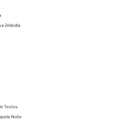
a
va Zelândia
de Textos
quela Noite