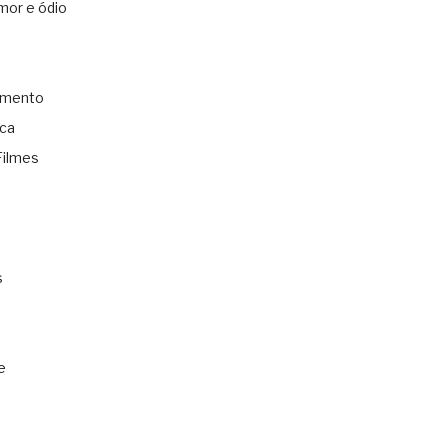
mor e ódio
amento
ica
Filmes
s
e