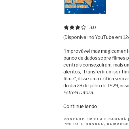
3.0 out of 5.0 stars
3.0
(Disponível no YouTube em 12/
“Improvável mas magicamente 
banco de dados sobre filmes p
centrais conseguiram, mais u
alentos, “transferir um sent
filme”, disse uma crítica sem 
do dia 28 de julho de 1929, ass
Estrela Ditosa
.
“Estrela
Continue lendo
Ditosa
POSTADO EM
EUA E CANADÁ
/
PRETO-E-BRANCO
,
ROMANCE
Lucky