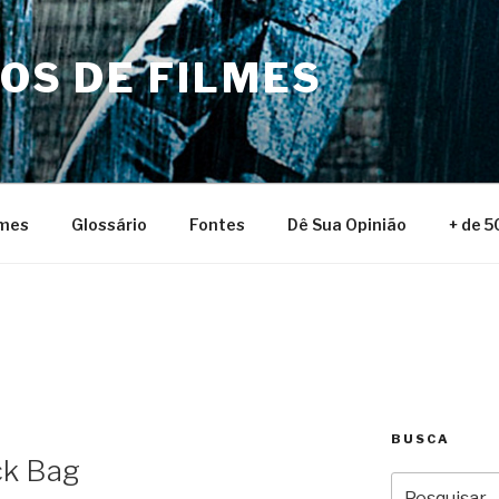
NOS DE FILMES
lmes
Glossário
Fontes
Dê Sua Opinião
+ de 5
BUSCA
ck Bag
Pesquisar