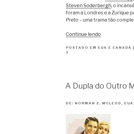
Steven Soderbergh
, o incans
foram a Londres e a Zurique p
Preto
– uma trama tão comple
“Codigo
Continue lendo
Preto
POSTADO EM
EUA E CANADÁ
/
3
Black
Bag”
A Dupla do Outro 
DE:
NORMAN Z. MCLEOD, EUA,