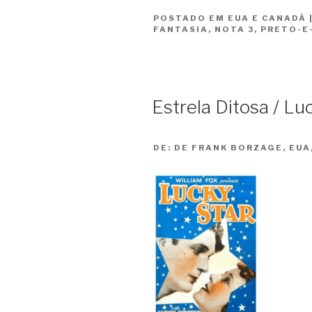
Dupla
POSTADO EM
EUA E CANADÁ
do
FANTASIA
,
NOTA 3
,
PRETO-E
Outro
Mundo
/
Topper”
Estrela Ditosa / Lu
DE:
DE FRANK BORZAGE, EUA