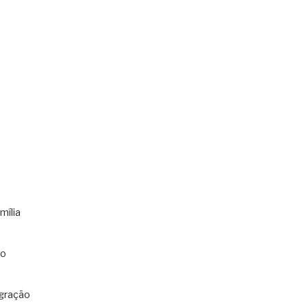
s
mília
co
gração