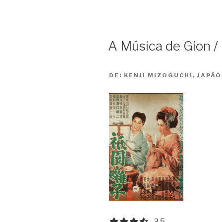
Star”
A Música de Gion /
DE:
KENJI MIZOGUCHI, JAPÃO
3.5 out of 5.0 stars
3.5