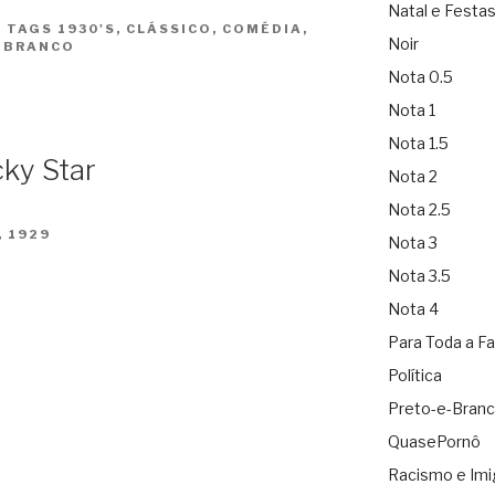
Natal e Festa
|
TAGS
1930'S
,
CLÁSSICO
,
COMÉDIA
,
Noir
-BRANCO
Nota 0.5
Nota 1
Nota 1.5
cky Star
Nota 2
Nota 2.5
, 1929
Nota 3
Nota 3.5
Nota 4
Para Toda a Fa
Política
Preto-e-Bran
QuasePornô
Racismo e Imi