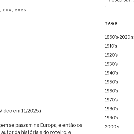
por:
 EUA, 2025
TAGS
1860's-2020's
1910's
1920's
1930's
1940's
1950's
1960's
1970's
1980's
Video em 11/2025.)
1990's
gem
se passam na Europa, e então os
2000's
, autor da história e do roteiro, e