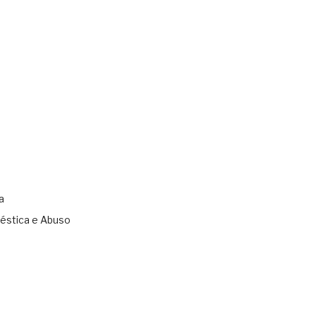
a
éstica e Abuso
s