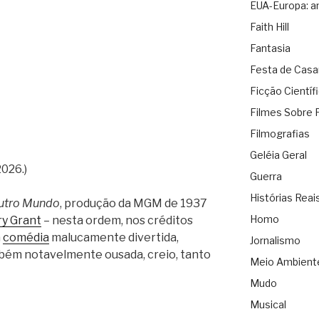
EUA-Europa: a
Faith Hill
Fantasia
Festa de Cas
Ficção Científ
Filmes Sobre 
Filmografias
Geléia Geral
026.)
Guerra
Histórias Reai
Outro Mundo
, produção da MGM de 1937
Homo
y Grant
– nesta ordem, nos créditos
a
comédia
malucamente divertida,
Jornalismo
bém notavelmente ousada, creio, tanto
Meio Ambient
Mudo
Musical