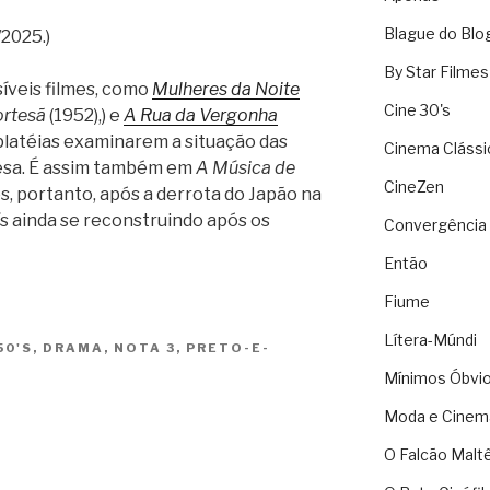
Blague do Blo
2025.)
By Star Filmes
síveis filmes, como
Mulheres da Noite
Cine 30's
ortesã
(1952),) e
A Rua da Vergonha
 platéias examinarem a situação das
Cinema Clássi
esa. É assim também em
A Música de
CineZen
os, portanto, após a derrota do Japão na
s ainda se reconstruindo após os
Convergência 
Então
Fiume
Lítera-Múndi
50'S
,
DRAMA
,
NOTA 3
,
PRETO-E-
Mínimos Óbvi
Moda e Cinem
O Falcão Malt