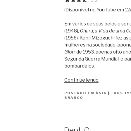
(Disponível no YouTube em 12/
Em vários de seus belos e sen
(1948),
Oharu, a Vida de uma C
(1956), Kenji Mizoguchi fez as
mulheres na sociedade japon
Gion
, de 1953, apenas oito an
Segunda Guerra Mundial, o paí
bombardeios.
“A
Continue lendo
Música
POSTADO EM
ÁSIA
de
|
TAGS
19
BRANCO
Gion
/
Gion
Bayashi”
Dept. Q