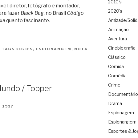
2010's
ável, diretor, fotógrafo e montador,
2020's
ara fazer
Black Bag
, no Brasil
Código
Amizade/Solid
xa quanto fascinante.
Animação
Aventura
Cinebiografia
|
TAGS
2020'S
,
ESPIONANGEM
,
NOTA
Clássico
Comida
Comédia
Crime
Mundo / Topper
Documentário
Drama
 1937
Espionagem
Espionangem
Esportes & Jo