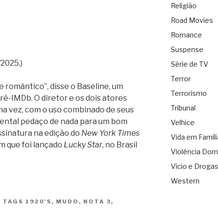
Religião
Road Movies
Romance
Suspense
2025.)
Série de TV
Terror
romântico”, disse o Baseline, um
Terrorismo
ré-IMDb. O diretor e os dois atores
Tribunal
ma vez, com o uso combinado de seus
imental pedaço de nada para um bom
Velhice
assinatura na edição do
New York Times
Vida em Famíli
im que foi lançado
Lucky Star
, no Brasil
Violência Dom
Vício e Droga
Western
|
TAGS
1920'S
,
MUDO
,
NOTA 3
,