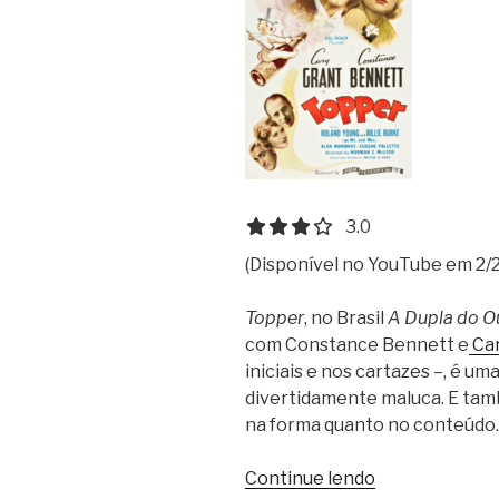
3.0 out of 5.0 stars
3.0
(Disponível no YouTube em 2/2
Topper
, no Brasil
A Dupla do 
com Constance Bennett e
Car
iniciais e nos cartazes –, é um
divertidamente maluca. E tam
na forma quanto no conteúdo.
“A
Continue lendo