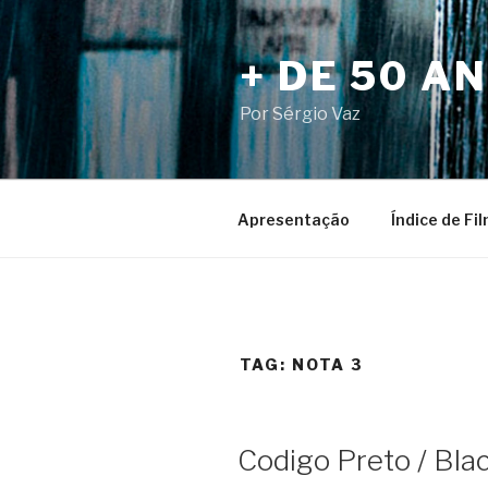
Pular
para
+ DE 50 A
o
conteúdo
Por Sérgio Vaz
Apresentação
Índice de Fi
TAG:
NOTA 3
Codigo Preto / Bla