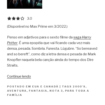
3.0 out of 5.0 stars
3.0
(Disponível no Max Prime em 3/2022.)
Penso em adjetivos para o sexto filme da
saga
Harry
Potter
. É uma epopéia que vai ficando cada vez mais
densa, pesada. Sombria. Funesta. Lúgubre. “So bereaved
and so bereft”, como diz a letra densa e pesada de Mark
Knopfler naquela bela canção ainda do tempo dos Dire
Straits.
“Harry
Continue lendo
Potter
POSTADO EM
EUA E CANADÁ
|
TAGS
2000'S
,
e
AVENTURA
,
FANTASIA
,
NOTA 3
,
PARA TODA A
o
FAMÍLIA
Enigma
do