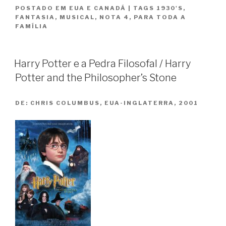
POSTADO EM
EUA E CANADÁ
|
TAGS
1930'S
,
de
FANTASIA
,
MUSICAL
,
NOTA 4
,
PARA TODA A
Oz
FAMÍLIA
/
The
Wizard
Harry Potter e a Pedra Filosofal / Harry
of
Potter and the Philosopher’s Stone
Oz”
DE:
CHRIS COLUMBUS, EUA-INGLATERRA, 2001