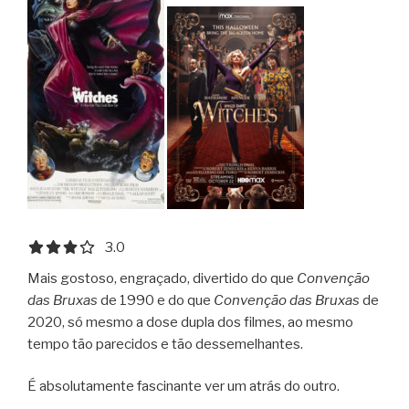
3.0 out of 5.0 stars
3.0
Mais gostoso, engraçado, divertido do que
Convenção
das Bruxas
de 1990 e do que
Convenção das Bruxas
de
2020, só mesmo a dose dupla dos filmes, ao mesmo
tempo tão parecidos e tão dessemelhantes.
É absolutamente fascinante ver um atrás do outro.