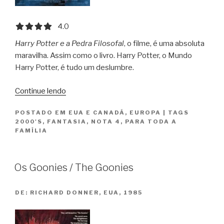
4.0 out of 5.0 stars
4.0
Harry Potter e a Pedra Filosofal
, o filme, é uma absoluta
maravilha. Assim como o livro. Harry Potter, o Mundo
Harry Potter, é tudo um deslumbre.
“Harry
Continue lendo
Potter
POSTADO EM
EUA E CANADÁ
,
EUROPA
|
TAGS
e
2000'S
,
FANTASIA
,
NOTA 4
,
PARA TODA A
a
FAMÍLIA
Pedra
Filosofal
/
Os Goonies / The Goonies
Harry
Potter
DE:
RICHARD DONNER, EUA, 1985
and
the
Philosopher’s