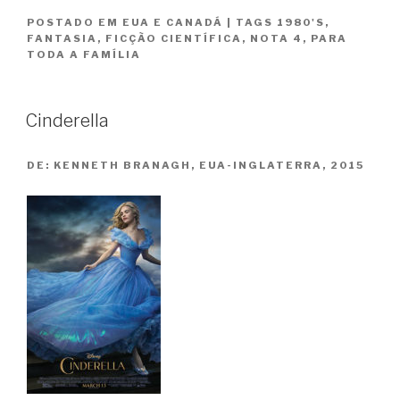
:
POSTADO EM
EUA E CANADÁ
|
TAGS
1980'S
,
O
FANTASIA
,
FICÇÃO CIENTÍFICA
,
NOTA 4
,
PARA
Extraterrestre
TODA A FAMÍLIA
/
E.T.
The
Cinderella
Extra-
Terrestrial”
DE:
KENNETH BRANAGH, EUA-INGLATERRA, 2015