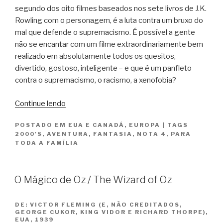
segundo dos oito filmes baseados nos sete livros de J.K.
Rowling com o personagem, é a luta contra um bruxo do
mal que defende o supremacismo. É possível a gente
não se encantar com um filme extraordinariamente bem
realizado em absolutamente todos os quesitos,
divertido, gostoso, inteligente – e que é um panfleto
contra o supremacismo, o racismo, a xenofobia?
“Harry
Continue lendo
Potter
POSTADO EM
EUA E CANADÁ
,
EUROPA
|
TAGS
e
2000'S
,
AVENTURA
,
FANTASIA
,
NOTA 4
,
PARA
a
TODA A FAMÍLIA
Câmara
Secreta
/
O Mágico de Oz / The Wizard of Oz
Harry
Potter
DE:
VICTOR FLEMING (E, NÃO CREDITADOS,
and
GEORGE CUKOR, KING VIDOR E RICHARD THORPE),
EUA, 1939
the