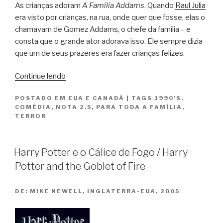
As crianças adoram
A Família Addams
. Quando
Raul Julia
era visto por crianças, na rua, onde quer que fosse, elas o
chamavam de Gomez Addams, o chefe da família – e
consta que o grande ator adorava isso. Ele sempre dizia
que um de seus prazeres era fazer crianças felizes.
“A
Continue lendo
Família
POSTADO EM
EUA E CANADÁ
|
TAGS
1990'S
,
Addams
COMÉDIA
,
NOTA 2.5
,
PARA TODA A FAMÍLIA
,
/
TERROR
The
Addams
Family”
Harry Potter e o Cálice de Fogo / Harry
Potter and the Goblet of Fire
DE:
MIKE NEWELL, INGLATERRA-EUA, 2005