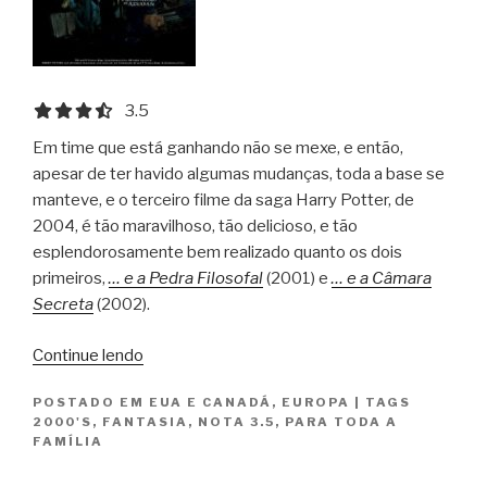
3.5 out of 5.0 stars
3.5
Em time que está ganhando não se mexe, e então,
apesar de ter havido algumas mudanças, toda a base se
manteve, e o terceiro filme da saga Harry Potter, de
2004, é tão maravilhoso, tão delicioso, e tão
esplendorosamente bem realizado quanto os dois
primeiros,
… e a Pedra Filosofal
(2001) e
… e a Câmara
Secreta
(2002).
“Harry
Continue lendo
Potter
POSTADO EM
EUA E CANADÁ
,
EUROPA
|
TAGS
e
2000'S
,
FANTASIA
,
NOTA 3.5
,
PARA TODA A
o
FAMÍLIA
Prisioneiro
de