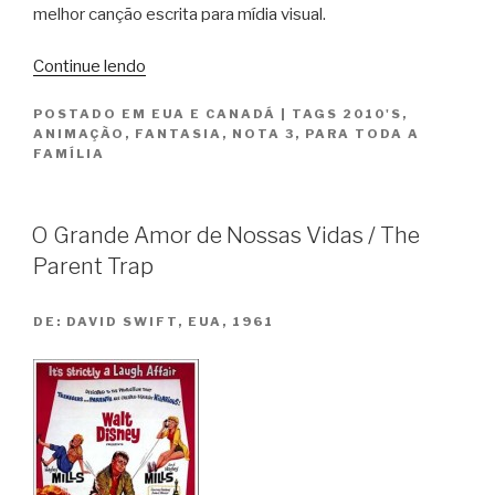
melhor canção escrita para mídia visual.
“Frozen:
Continue lendo
Uma
POSTADO EM
EUA E CANADÁ
|
TAGS
2010'S
,
Aventura
ANIMAÇÃO
,
FANTASIA
,
NOTA 3
,
PARA TODA A
Congelante
FAMÍLIA
/
Frozen”
O Grande Amor de Nossas Vidas / The
Parent Trap
DE:
DAVID SWIFT, EUA, 1961