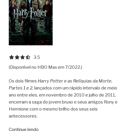
3.5 out of 5.0 stars
3.5
(Disponível no HBO Max em 7/2022.)
Os dois filmes
Harry Potter e as Relíquias da Morte
,
Partes 1 e 2
, lançados com um rápido intervalo de meio
ano entre eles, em novembro de 2010 e julho de 2011,
encerram a saga do jovem bruxo e seus amigos Rony e
Hermione com o mesmo brilho dos seus seis
antecessores.
“Harrry
Continue lendo