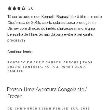
3.0 out of 5.0 stars
3.0
Tá certo: tudo o que
Kenneth Branagh
faz é ótimo, e este
Cinderella
de 2015, caprichada, sutuosa produção da
Disney com direção do inglês shakespeariano, é uma
belezinha de filme. Só não dá para evitar a pergunta:
precisava?
“Cinderella”
Continue lendo
POSTADO EM
EUA E CANADÁ
,
EUROPA
|
TAGS
2010'S
,
FANTASIA
,
NOTA 3
,
PARA TODA A
FAMÍLIA
Frozen: Uma Aventura Congelante /
Frozen
DE:
CHRIS BUCK E JENNIFER LEE, EUA, 2013