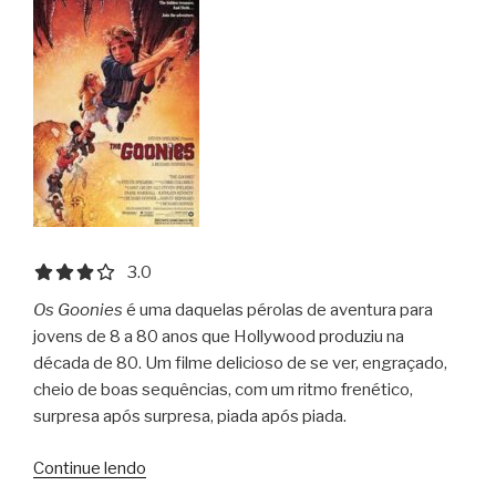
Stone”
3.0 out of 5.0 stars
3.0
Os Goonies
é uma daquelas pérolas de aventura para
jovens de 8 a 80 anos que Hollywood produziu na
década de 80. Um filme delicioso de se ver, engraçado,
cheio de boas sequências, com um ritmo frenético,
surpresa após surpresa, piada após piada.
“Os
Continue lendo
Goonies