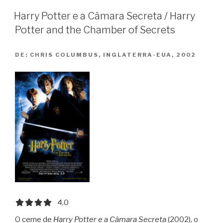
Azkaban
Harry Potter e a Câmara Secreta / Harry
/
Potter and the Chamber of Secrets
Harry
Potter
DE:
CHRIS COLUMBUS, INGLATERRA-EUA, 2002
and
the
Prisioner
of
Azkaban”
4.0 out of 5.0 stars
4.0
O cerne de
Harry Potter e a Câmara Secreta
(2002), o