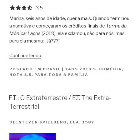
3.5 out of 5.0 stars
3.5
Marina, seis anos de idade, queria mais. Quando terminou
a narrativa e começaram os créditos finais de
Turma da
Mônica: Laços
(2019), ela exclamou, não para nós, mas
para ela mesma: “Já???”
“Turma
Continue lendo
da
POSTADO EM
BRASIL
|
TAGS
2010'S
,
COMÉDIA
,
Mônica:
NOTA 3.5
,
PARA TODA A FAMÍLIA
Laços”
E.T. : O Extraterrestre / E.T. The Extra-
Terrestrial
DE:
STEVEN SPIELBERG, EUA, 1982