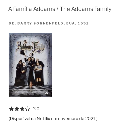
Príncipe
A Família Addams / The Addams Family
/
Harry
DE:
BARRY SONNENFELD, EUA, 1991
Potter
and
the
Half-
Blood
Prince”
3.0 out of 5.0 stars
3.0
(Disponível na Netflix em novembro de 2021.)