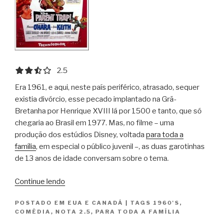
2.5 out of 5.0 stars
2.5
Era 1961, e aqui, neste país periférico, atrasado, sequer
existia divórcio, esse pecado implantado na Grã-
Bretanha por Henrique XVIII lá por 1500 e tanto, que só
chegaria ao Brasil em 1977. Mas, no filme – uma
produção dos estúdios Disney, voltada
para toda a
família
, em especial o público juvenil –, as duas garotinhas
de 13 anos de idade conversam sobre o tema.
“O
Continue lendo
Grande
POSTADO EM
EUA E CANADÁ
|
TAGS
1960'S
,
Amor
COMÉDIA
,
NOTA 2.5
,
PARA TODA A FAMÍLIA
de