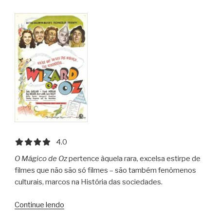
Chamber
of
Secrets”
4.0 out of 5.0 stars
4.0
O Mágico de Oz
pertence àquela rara, excelsa estirpe de
filmes que não são só filmes – são também fenômenos
culturais, marcos na História das sociedades.
“O
Continue lendo
Mágico