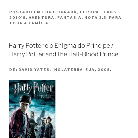
Potter
POSTADO EM
EUA E CANADÁ
,
EUROPA
|
TAGS
e
2010'S
,
AVENTURA
,
FANTASIA
,
NOTA 3.5
,
PARA
as
TODA A FAMÍLIA
Relíquias
da
Morte
Harry Potter e o Enigma do Príncipe /
–
Harry Potter and the Half-Blood Prince
Partes
1
DE:
DAVID YATES, INGLATERRA-EUA, 2009.
e
2”