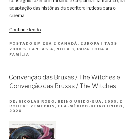
conseguiu fazer um trabalho excepcional, fantástico, na
adaptação das histórias da escritora inglesa para o
cinema.
“Harry
Continue lendo
Potter
POSTADO EM
EUA E CANADÁ
,
EUROPA
|
TAGS
e
2000'S
,
FANTASIA
,
NOTA 3
,
PARA TODA A
o
FAMÍLIA
Cálice
de
Fogo
Convenção das Bruxas / The Witches e
/
Convenção das Bruxas / The Witches
Harry
Potter
DE:
NICOLAS ROEG, REINO UNIDO-EUA, 1990, E
and
ROBERT ZEMECKIS, EUA-MÉXICO-REINO UNIDO,
2020
the
Goblet
of
Fire”