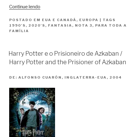
“Convenção
Continue lendo
das
POSTADO EM
EUA E CANADÁ
,
EUROPA
|
TAGS
Bruxas
1990'S
,
2020'S
,
FANTASIA
,
NOTA 3
,
PARA TODA A
/
FAMÍLIA
The
Witches
e
Harry Potter e o Prisioneiro de Azkaban /
Convenção
Harry Potter and the Prisioner of Azkaban
das
Bruxas
DE:
ALFONSO CUARÓN, INGLATERRA-EUA, 2004
/
The
Witches”