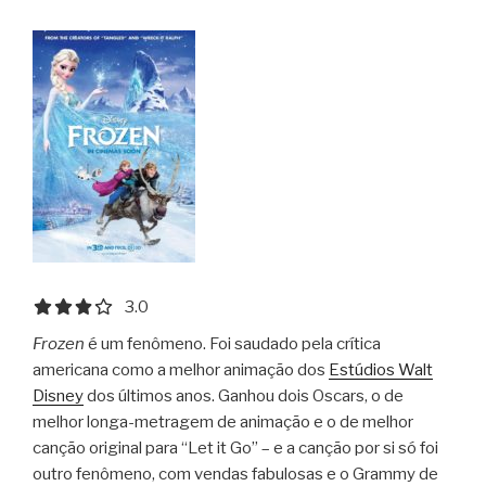
3.0 out of 5.0 stars
3.0
Frozen
é um fenômeno. Foi saudado pela crítica
americana como a melhor animação dos
Estúdios Walt
Disney
dos últimos anos. Ganhou dois Oscars, o de
melhor longa-metragem de animação e o de melhor
canção original para “Let it Go” – e a canção por si só foi
outro fenômeno, com vendas fabulosas e o Grammy de