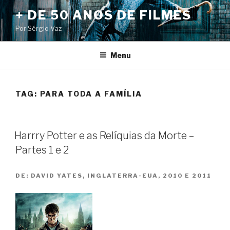
Pular
+ DE 50 ANOS DE FILMES
para
Por Sérgio Vaz
o
conteúdo
Menu
TAG:
PARA TODA A FAMÍLIA
Harrry Potter e as Relíquias da Morte –
Partes 1 e 2
DE:
DAVID YATES, INGLATERRA-EUA, 2010 E 2011