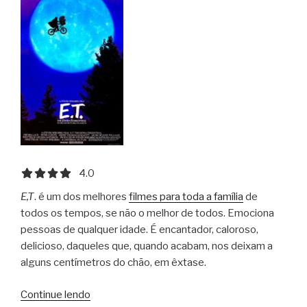
4.0 out of 5.0 stars
4.0
E,T
. é um dos melhores
filmes para toda a família
de
todos os tempos, se não o melhor de todos. Emociona
pessoas de qualquer idade. É encantador, caloroso,
delicioso, daqueles que, quando acabam, nos deixam a
alguns centímetros do chão, em êxtase.
“E.T.
Continue lendo