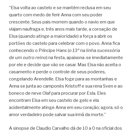
“Elsa volta ao castelo e se mantém reclusa em seu
quarto com medo de ferir Anna com seu poder
crescente. Seus pais morrem quando o navio em que
viajam naufraga e, três anos mais tarde, a coroação de
Elsa (
quando atinge a maioridade
) a força a abrir os
portões do castelo para celebrar com o povo. Anna fica
conhecendo o Príncipe Hans (
o 13º na linha sucessória
de um outro reino
) na festa, apaixona-se imediatamente
por ele e decide que vão se casar. Mas Elsa não aceita o
casamento e perde o controle de seus poderes,
congelando Arendelle. Elsa foge para as montanhas e
Anna se junta ao camponês Kristoff e sua rena Sven e ao
boneco de neve Olaf para procurar por Esla. Eles
encontram Elsa em seu castelo de gelo e ela
acidentalmente atinge Anna em seu coração; agora, só o
amor verdadeiro pode salvar sua irmã da morte.”
A sinopse de Claudio Carvalho dá de 10 a 0 na oficial dos