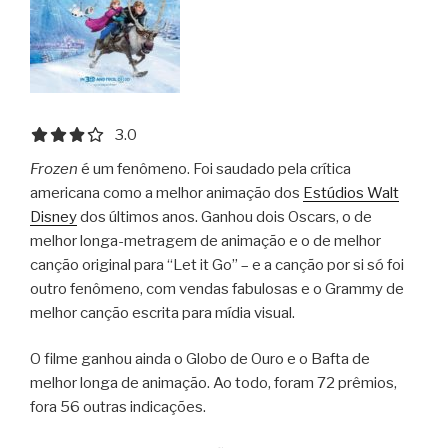
3.0 out of 5.0 stars
3.0
Frozen
é um fenômeno. Foi saudado pela crítica
americana como a melhor animação dos
Estúdios Walt
Disney
dos últimos anos. Ganhou dois Oscars, o de
melhor longa-metragem de animação e o de melhor
canção original para “Let it Go” – e a canção por si só foi
outro fenômeno, com vendas fabulosas e o Grammy de
melhor canção escrita para mídia visual.
O filme ganhou ainda o Globo de Ouro e o Bafta de
melhor longa de animação. Ao todo, foram 72 prêmios,
fora 56 outras indicações.