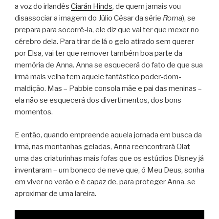
a voz do irlandês
Ciarán Hinds
, de quem jamais vou
disassociar a imagem do Júlio César da série
Roma
), se
prepara para socorrê-la, ele diz que vai ter que mexer no
cérebro dela. Para tirar de lá o gelo atirado sem querer
por Elsa, vai ter que remover também boa parte da
memória de Anna. Anna se esquecerá do fato de que sua
irmã mais velha tem aquele fantástico poder-dom-
maldição. Mas – Pabbie consola mãe e pai das meninas –
ela não se esquecerá dos divertimentos, dos bons
momentos.
E então, quando empreende aquela jornada em busca da
irmã, nas montanhas geladas, Anna reencontrará Olaf,
uma das criaturinhas mais fofas que os estúdios Disney já
inventaram – um boneco de neve que, ó Meu Deus, sonha
em viver no verão e é capaz de, para proteger Anna, se
aproximar de uma lareira.