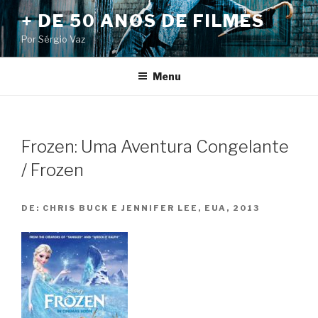
Pular
+ DE 50 ANOS DE FILMES
para
Por Sérgio Vaz
o
conteúdo
Menu
Frozen: Uma Aventura Congelante
/ Frozen
DE:
CHRIS BUCK E JENNIFER LEE, EUA, 2013