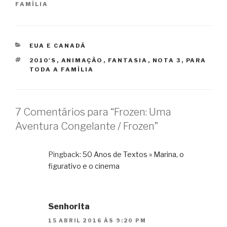
FAMÍLIA
CATEGORIAS
EUA E CANADÁ
TAGS
2010'S
,
ANIMAÇÃO
,
FANTASIA
,
NOTA 3
,
PARA
TODA A FAMÍLIA
7 Comentários para “Frozen: Uma
Aventura Congelante / Frozen”
Pingback:
50 Anos de Textos » Marina, o
figurativo e o cinema
Senhorita
15 ABRIL 2016 ÀS 9:20 PM