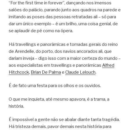
“For the first time in forever”, dançando nos imensos
salões do palácio, parando junto aos quadros na parede e
imitando as poses das pessoas retratadas ali – só para
dar um único exemplo – é um brilho, uma coisa genial, de
se aplaudir de pé como na ópera.
Há travellings e panorâmicas e tomadas gerais do reino
de Arendelle, do porto, dos navios ancorados ali, que
dariam inveja – digo isso com a maior certeza do mundo –
aos especialistas em travellings e panorâmicas
Alfred
Hitchcock
,
Brian De Palma
e
Claude Lelouch
.
É de fato uma festa para os olhos e os ouvidos.
O que me inquieta, até mesmo apavora, é a trama, a
história.
É impossível a gente não se abalar diante tanta tragédia.
Há tristeza demais, pavor demais nesta história para