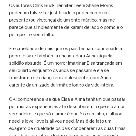
Os autores Chris Buck, Jennifer Lee e Shane Morris
poderiam talvez ter justificado o poder como um
presente (ou vingança) de um ente mágico, mas me
parece que simplesmente deixaram de lado o como e o
por quê – e senti falta.
E é crueldade demais que os pais tenham condenado a
pobre Elsa (e também a encantadora Anna) àquela
solidão absurda. É um horror imaginar Elsa trancada em
seu quarto enquanto os anos se passam e ela se
transforma de criança em adolescente, com Anna
carente da amizade da irmã ao longo da vida inteira.
OK: compreende-se que Elsa e Anna tenham que passar
por muitas experiências até descobrirem o que é o amor
verdadeiro, e que só o amor é que é o caminho, e all you
need is love, love is all you need. Mas é de fato um
exagero de crueldade os pais condenarem as duas filhas
à solidão absoluta ao longo de todos os anos em que