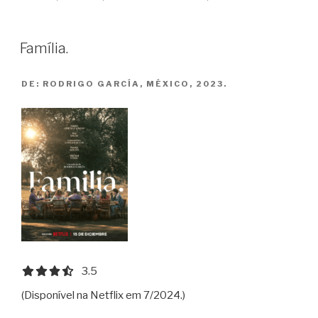
Outra
/
El
Família.
Lugar
de
DE:
RODRIGO GARCÍA, MÉXICO, 2023.
la
Otra”
3.5 out of 5.0 stars
3.5
(Disponível na Netflix em 7/2024.)