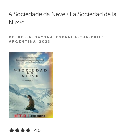
A Sociedade da Neve / La Sociedad de la
Nieve
DE:
DE J.A. BAYONA, ESPANHA-EUA-CHILE-
ARGENTINA, 2023
4.0 out of 5.0 stars
4.0