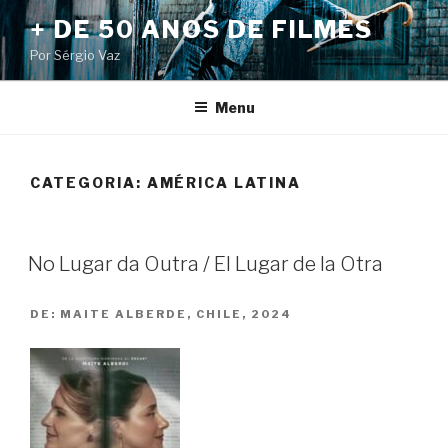
Pular
+ DE 50 ANOS DE FILMES
para
Por Sérgio Vaz
o
conteúdo
Menu
CATEGORIA:
AMÉRICA LATINA
No Lugar da Outra / El Lugar de la Otra
DE:
MAITE ALBERDE, CHILE, 2024