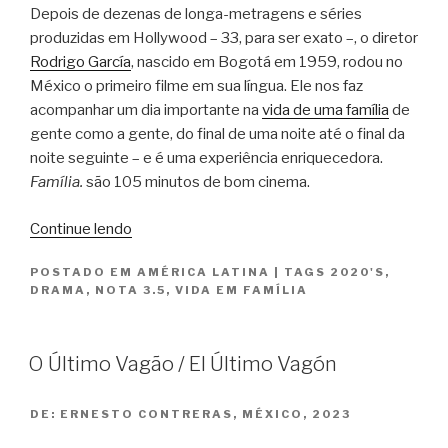
Depois de dezenas de longa-metragens e séries
produzidas em Hollywood – 33, para ser exato –, o diretor
Rodrigo García
, nascido em Bogotá em 1959, rodou no
México o primeiro filme em sua língua. Ele nos faz
acompanhar um dia importante na
vida de uma família
de
gente como a gente, do final de uma noite até o final da
noite seguinte – e é uma experiência enriquecedora.
Família.
são 105 minutos de bom cinema.
“Família.”
Continue lendo
POSTADO EM
AMÉRICA LATINA
|
TAGS
2020'S
,
DRAMA
,
NOTA 3.5
,
VIDA EM FAMÍLIA
O Último Vagão / El Último Vagón
DE:
ERNESTO CONTRERAS, MÉXICO, 2023