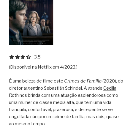
3.5 out of 5.0 stars
3.5
(Disponível na Netflix em 4/2023.)
É uma beleza de filme este
Crimes de Família
(2020), do
diretor argentino Sebastián Schindel. A grande
Cecilia
Roth
nos brinda com uma atuação esplendorosa como
uma mulher de classe média alta, que tem uma vida
tranquila, confortável, prazerosa, e de repente se vê
engolfada não por um crime de família, mas dois, quase
ao mesmo tempo.