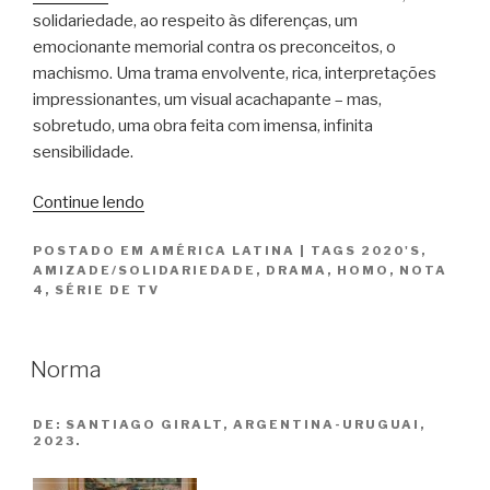
solidariedade, ao respeito às diferenças, um
emocionante memorial contra os preconceitos, o
machismo. Uma trama envolvente, rica, interpretações
impressionantes, um visual acachapante – mas,
sobretudo, uma obra feita com imensa, infinita
sensibilidade.
“O
Continue lendo
Segredo
POSTADO EM
AMÉRICA LATINA
|
TAGS
2020'S
,
do
AMIZADE/SOLIDARIEDADE
,
DRAMA
,
HOMO
,
NOTA
Rio
4
,
SÉRIE DE TV
/
El
Secreto
Norma
del
Río”
DE:
SANTIAGO GIRALT, ARGENTINA-URUGUAI,
2023.