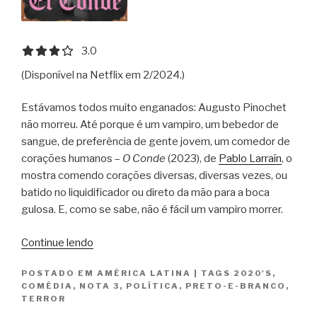
3.0 out of 5.0 stars
3.0
(Disponível na Netflix em 2/2024.)
Estávamos todos muito enganados: Augusto Pinochet
não morreu. Até porque é um vampiro, um bebedor de
sangue, de preferência de gente jovem, um comedor de
corações humanos –
O Conde
(2023), de
Pablo Larraín
, o
mostra comendo corações diversas, diversas vezes, ou
batido no liquidificador ou direto da mão para a boca
gulosa. E, como se sabe, não é fácil um vampiro morrer.
“O
Continue lendo
Conde
POSTADO EM
AMÉRICA LATINA
|
TAGS
2020'S
,
/
COMÉDIA
,
NOTA 3
,
POLÍTICA
,
PRETO-E-BRANCO
,
El
TERROR
Conde”