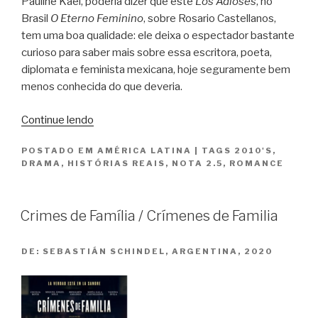
Pauline Kael, poderia dizer que este
Los Adioses
, no
Brasil
O Eterno Feminino
, sobre Rosario Castellanos,
tem uma boa qualidade: ele deixa o espectador bastante
curioso para saber mais sobre essa escritora, poeta,
diplomata e feminista mexicana, hoje seguramente bem
menos conhecida do que deveria.
“O
Continue lendo
Eterno
POSTADO EM
AMÉRICA LATINA
|
TAGS
2010'S
,
Feminino
DRAMA
,
HISTÓRIAS REAIS
,
NOTA 2.5
,
ROMANCE
/
Los
Adioses”
Crimes de Família / Crímenes de Familia
DE:
SEBASTIÁN SCHINDEL, ARGENTINA, 2020