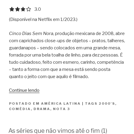
3.0 out of 5.0 stars
3.0
(Disponível na Netflix em 1/2023.)
Cinco Dias Sem Nora
, produção mexicana de 2008, abre
com caprichados close-ups de objetos – pratos, talheres,
guardanapos – sendo colocados em uma grande mesa,
forrada por uma bela toalha de linho, para dez pessoas. É
tudo cuidadoso, feito com esmero, carinho, competência
– tanto a forma com que a mesa está sendo posta
quanto o jeito com que aquilo é filmado.
“Cinco
Continue lendo
Dias
POSTADO EM
AMÉRICA LATINA
|
TAGS
2000'S
,
Sem
COMÉDIA
,
DRAMA
,
NOTA 3
Nora
/
5
As séries que não vimos até o fim (1)
Días