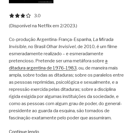
3.0 out of 5.0 stars
3.0
(Disponível na Netflix em 2/2023.)
Co-produção Argentina-França-Espanha,
La Mirada
Invisible
, no Brasil
Olhar Invisível
, de 2010, é um filme
esmeradamente realizado – e esmeradamente
pretencioso. Pretende ser uma metáfora sobre
a
ditadura argentina de 1976-1983
, ou, de maneira mais
ampla, sobre todas as ditaduras; sobre os paralelos entre
as pessoas reprimidas, psicológica e sexualmente, e a
repressão exercida pelas ditaduras; sobre a disciplina
rígida exigida por algumas instituições da sociedade, e
como as pessoas com algum grau de poder, do general-
presidente ao guarda da esquina, são tomados de
fascinação exatamente pelo poder que assumiram.
“Olhar
Continue lendo