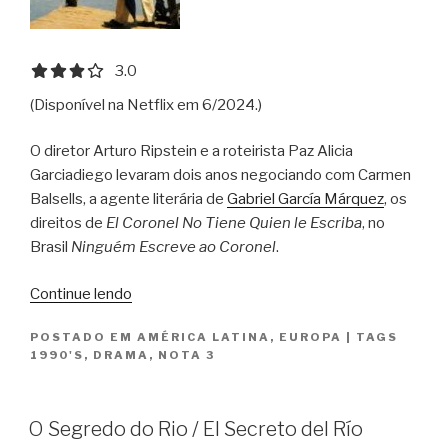
3.0 out of 5.0 stars
3.0
(Disponível na Netflix em 6/2024.)
O diretor Arturo Ripstein e a roteirista Paz Alicia
Garciadiego levaram dois anos negociando com Carmen
Balsells, a agente literária de
Gabriel García Márquez
, os
direitos de
El Coronel No Tiene Quien le Escriba
, no
Brasil
Ninguém Escreve ao Coronel
.
“Ninguém
Continue lendo
Escreve
POSTADO EM
AMÉRICA LATINA
,
EUROPA
|
TAGS
ao
1990'S
,
DRAMA
,
NOTA 3
Coronel
/
El
O Segredo do Rio / El Secreto del Río
Coronel