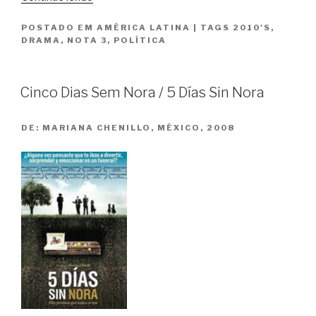
Invisível
POSTADO EM
AMÉRICA LATINA
|
TAGS
2010'S
,
/
DRAMA
,
NOTA 3
,
POLÍTICA
La
Mirada
Invisible”
Cinco Dias Sem Nora / 5 Días Sin Nora
DE:
MARIANA CHENILLO, MÉXICO, 2008