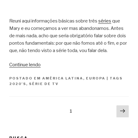
Sin
Nora”
Reuni aqui informações básicas sobre três
séries
que
Mary e eu começamos a ver mas abandonamos. Antes
de mais nada, acho que seria obrigatório falar sobre dois
pontos fundamentais: por que não fomos até o fim, e por
que, não tendo visto a série toda, vou falar dela.
“As
Continue lendo
séries
POSTADO EM
AMÉRICA LATINA
,
EUROPA
|
TAGS
que
2020'S
,
SÉRIE DE TV
não
vimos
até
Paginação
o
Próx
Página
1
fim
pági
de
(1)”
posts
BUSCA