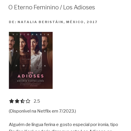
La
O Eterno Feminino / Los Adioses
Sociedad
de
DE:
NATALIA BERISTÁIN, MÉXICO, 2017
la
Nieve”
2.5 out of 5.0 stars
2.5
(Disponível na Netflix em 7/2023.)
Alguém de língua ferina e gosto especial por ironia, tipo