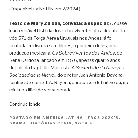
(Disponível na Netflix em 2/2024.)
Texto de Mary Zaidan, convidada especial:
A quase
inacreditável história dos sobreviventes do acidente do
vôo 571 da Força Aérea Uruguaia nos Andes já foi
contada em livros e em filmes, o primeiro deles, uma
produção mexicana,
Os Sobreviventes dos Andes
, de
René Cardona, lançado em 1976, apenas quatro anos
depois da tragédia. Mas este
A Sociedade da Neve/La
Sociedad de la Nieve)
, do diretor Juan Antonio Bayona,
conhecido como
J. A. Bayona
, parece ser definitivo ou, no
mínimo, difícil de ser superado.
“A
Continue lendo
Sociedade
POSTADO EM
AMÉRICA LATINA
|
TAGS
2020'S
,
da
DRAMA
,
HISTÓRIAS REAIS
,
NOTA 4
Neve
/