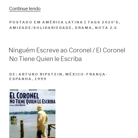
“O
Continue lendo
Último
POSTADO EM
AMÉRICA LATINA
|
TAGS
2020'S
,
Vagão
AMIZADE/SOLIDARIEDADE
,
DRAMA
,
NOTA 2.5
/
El
Último
Ninguém Escreve ao Coronel / El Coronel
Vagón”
No Tiene Quien le Escriba
DE:
ARTURO RIPSTEIN, MÉXICO-FRANÇA-
ESPANHA, 1999