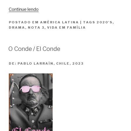
“Descanse
Continue lendo
em
POSTADO EM
AMÉRICA LATINA
|
TAGS
2020'S
,
Paz
DRAMA
,
NOTA 3
,
VIDA EM FAMÍLIA
/
Descansar
en
O Conde / El Conde
Paz”
DE:
PABLO LARRAÍN, CHILE, 2023