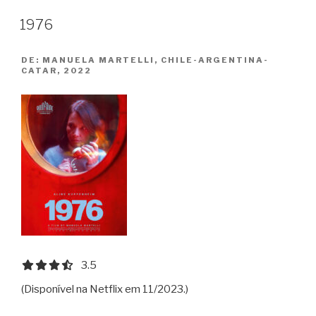
1976
DE:
MANUELA MARTELLI, CHILE-ARGENTINA-
CATAR, 2022
3.5 out of 5.0 stars
3.5
(Disponível na Netflix em 11/2023.)