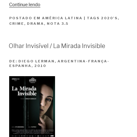
“Crimes
Continue lendo
de
POSTADO EM
AMÉRICA LATINA
|
TAGS
2020'S
,
Família
CRIME
,
DRAMA
,
NOTA 3.5
/
Crímenes
de
Olhar Invisível / La Mirada Invisible
Familia”
DE:
DIEGO LERMAN, ARGENTINA-FRANÇA-
ESPANHA, 2010