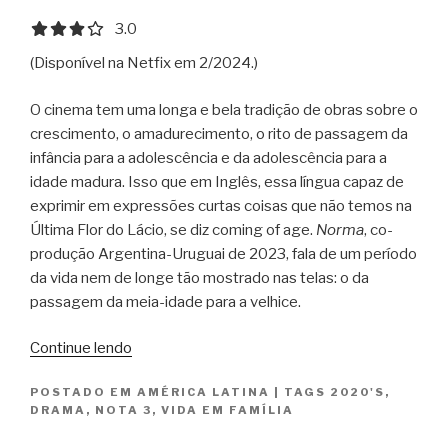
3.0 out of 5.0 stars
3.0
(Disponível na Netfix em 2/2024.)
O cinema tem uma longa e bela tradição de obras sobre o
crescimento, o amadurecimento, o rito de passagem da
infância para a adolescência e da adolescência para a
idade madura. Isso que em Inglês, essa língua capaz de
exprimir em expressões curtas coisas que não temos na
Última Flor do Lácio, se diz coming of age.
Norma
, co-
produção Argentina-Uruguai de 2023, fala de um período
da vida nem de longe tão mostrado nas telas: o da
passagem da meia-idade para a velhice.
“Norma”
Continue lendo
POSTADO EM
AMÉRICA LATINA
|
TAGS
2020'S
,
DRAMA
,
NOTA 3
,
VIDA EM FAMÍLIA