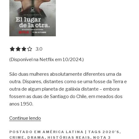
3.0 out of 5.0 stars
3.0
(Disponível na Netflix em 10/2024.)
São duas mulheres absolutamente diferentes uma da
outra. Díspares, distantes como se uma fosse da Terra e
outra de algum planeta de galáxia distante – embora
fossem as duas de Santiago do Chile, em meados dos
anos 1950.
“No
Continue lendo
Lugar
POSTADO EM
AMÉRICA LATINA
|
TAGS
2020'S
,
da
CRIME
,
DRAMA
,
HISTÓRIAS REAIS
,
NOTA 3