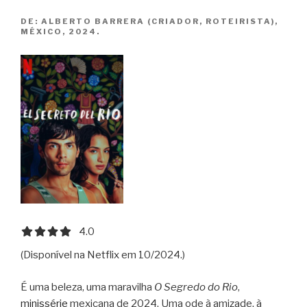
No
DE:
ALBERTO BARRERA (CRIADOR, ROTEIRISTA),
Tiene
MÉXICO, 2024.
Quien
le
Escriba”
4.0 out of 5.0 stars
4.0
(Disponível na Netflix em 10/2024.)
É uma beleza, uma maravilha
O Segredo do Rio
,
minissérie
mexicana de 2024. Uma ode à amizade, à