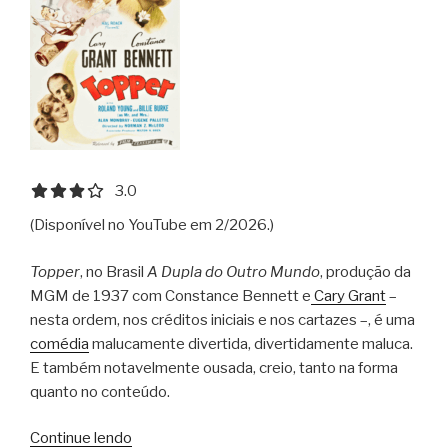
3.0 out of 5.0 stars
3.0
(Disponível no YouTube em 2/2026.)
Topper
, no Brasil
A Dupla do Outro Mundo
, produção da
MGM de 1937 com Constance Bennett e
Cary Grant
–
nesta ordem, nos créditos iniciais e nos cartazes –, é uma
comédia
malucamente divertida, divertidamente maluca.
E também notavelmente ousada, creio, tanto na forma
quanto no conteúdo.
“A
Continue lendo