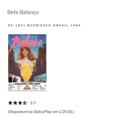
Tripple
Eight”
Bete Balanço
DE:
LAEL RODRIGUES, BRASIL, 1984
3.5 out of 5.0 stars
3.5
(Disponível na GloboPlay em 1/2026.)