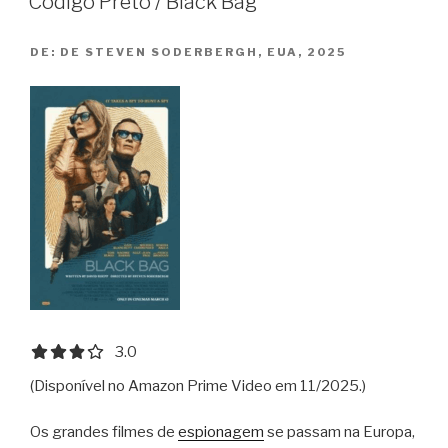
Codigo Preto / Black Bag
DE:
DE STEVEN SODERBERGH, EUA, 2025
3.0 out of 5.0 stars
3.0
(Disponível no Amazon Prime Video em 11/2025.)
Os grandes filmes de
espionagem
se passam na Europa,