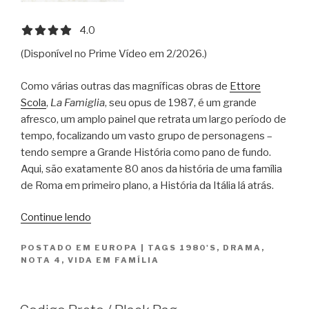
4.0 out of 5.0 stars
4.0
(Disponível no Prime Vídeo em 2/2026.)
Como várias outras das magníficas obras de
Ettore
Scola
,
La Famiglia
, seu opus de 1987, é um grande
afresco, um amplo painel que retrata um largo período de
tempo, focalizando um vasto grupo de personagens –
tendo sempre a Grande História como pano de fundo.
Aqui, são exatamente 80 anos da história de uma família
de Roma em primeiro plano, a História da Itália lá atrás.
“A
Continue lendo
Família
POSTADO EM
EUROPA
|
TAGS
1980'S
,
DRAMA
,
/
NOTA 4
,
VIDA EM FAMÍLIA
La
Famiglia”