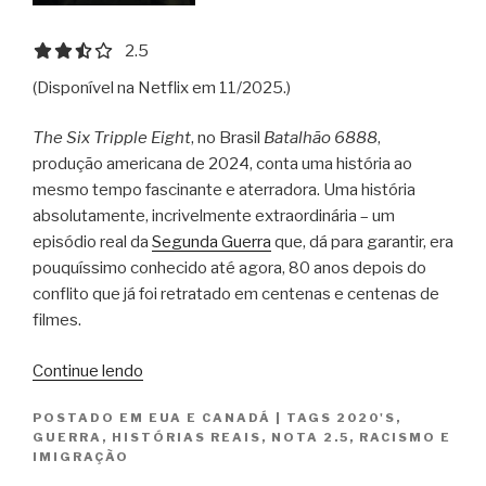
2.5 out of 5.0 stars
2.5
(Disponível na Netflix em 11/2025.)
The Six Tripple Eight
, no Brasil
Batalhão 6888
,
produção americana de 2024, conta uma história ao
mesmo tempo fascinante e aterradora. Uma história
absolutamente, incrivelmente extraordinária – um
episódio real da
Segunda Guerra
que, dá para garantir, era
pouquíssimo conhecido até agora, 80 anos depois do
conflito que já foi retratado em centenas e centenas de
filmes.
“Batalhão
Continue lendo
6888
POSTADO EM
EUA E CANADÁ
|
TAGS
2020'S
,
/
GUERRA
,
HISTÓRIAS REAIS
,
NOTA 2.5
,
RACISMO E
The
IMIGRAÇÃO
Six