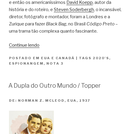
e então os americaníssimos
David Koepp
, autor da
história e do roteiro, e
Steven Soderbergh
, o incansável,
diretor, fotógrafo e montador, foram a Londres e a
Zurique para fazer
Black Bag
, no Brasil
Código Preto
–
uma trama tão complexa quanto fascinante.
“Codigo
Continue lendo
Preto
POSTADO EM
EUA E CANADÁ
|
TAGS
2020'S
,
/
ESPIONANGEM
,
NOTA 3
Black
Bag”
A Dupla do Outro Mundo / Topper
DE:
NORMAN Z. MCLEOD, EUA, 1937