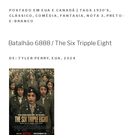
Dupla
POSTADO EM
EUA E CANADÁ
|
TAGS
1930'S
,
do
CLÁSSICO
,
COMÉDIA
,
FANTASIA
,
NOTA 3
,
PRETO-
Outro
E-BRANCO
Mundo
/
Topper”
Batalhão 6888 / The Six Tripple Eight
DE:
TYLER PERRY, EUA, 2024