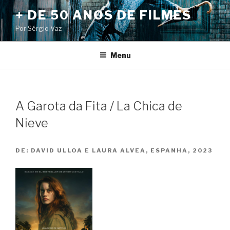
Pular
+ DE 50 ANOS DE FILMES
para
Por Sérgio Vaz
o
conteúdo
Menu
A Garota da Fita / La Chica de
Nieve
DE:
DAVID ULLOA E LAURA ALVEA, ESPANHA, 2023