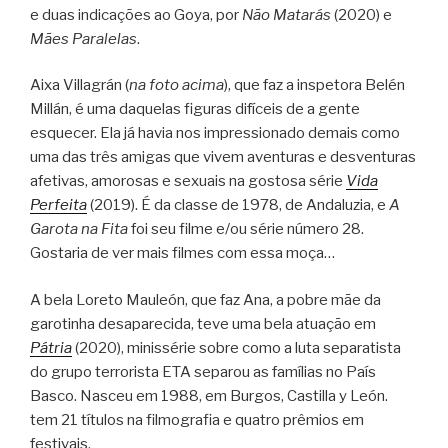
e duas indicações ao Goya, por
Não Matarás
(2020) e
Mães Paralelas
.
Aixa Villagrán (
na foto acima
), que faz a inspetora Belén
Millán, é uma daquelas figuras difíceis de a gente
esquecer. Ela já havia nos impressionado demais como
uma das três amigas que vivem aventuras e desventuras
afetivas, amorosas e sexuais na gostosa série
Vida
Perfeita
(2019). É da classe de 1978, de Andaluzia, e
A
Garota na Fita
foi seu filme e/ou série número 28.
Gostaria de ver mais filmes com essa moça…
A bela Loreto Mauleón, que faz Ana, a pobre mãe da
garotinha desaparecida, teve uma bela atuação em
Pátria
(2020), minissérie sobre como a luta separatista
do grupo terrorista ETA separou as famílias no País
Basco. Nasceu em 1988, em Burgos, Castilla y León.
tem 21 títulos na filmografia e quatro prêmios em
festivais.