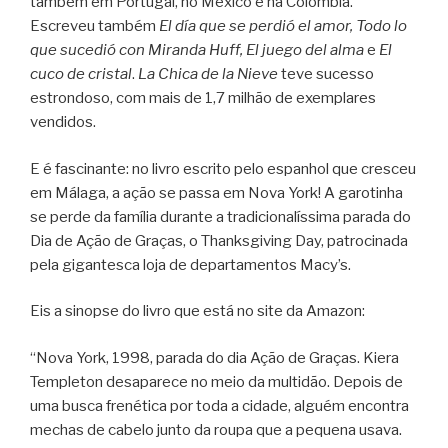
também em Portugal, no México e na Colômbia.
Escreveu também
El día que se perdió el amor, Todo lo
que sucedió con Miranda Huff, El juego del alma
e
El
cuco de cristal
.
La Chica de la Nieve
teve sucesso
estrondoso, com mais de 1,7 milhão de exemplares
vendidos.
E é fascinante: no livro escrito pelo espanhol que cresceu
em Málaga, a ação se passa em Nova York! A garotinha
se perde da família durante a tradicionalíssima parada do
Dia de Ação de Graças, o Thanksgiving Day, patrocinada
pela gigantesca loja de departamentos Macy’s.
Eis a sinopse do livro que está no site da Amazon:
“Nova York, 1998, parada do dia Ação de Graças. Kiera
Templeton desaparece no meio da multidão. Depois de
uma busca frenética por toda a cidade, alguém encontra
mechas de cabelo junto da roupa que a pequena usava.