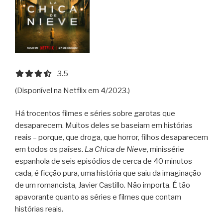
3.5 out of 5.0 stars
3.5
(Disponível na Netflix em 4/2023.)
Há trocentos filmes e séries sobre garotas que
desaparecem. Muitos deles se baseiam em histórias
reais – porque, que droga, que horror, filhos desaparecem
em todos os países.
La Chica de Nieve
, minissérie
espanhola de seis episódios de cerca de 40 minutos
cada, é ficção pura, uma história que saiu da imaginação
de um romancista, Javier Castillo. Não importa. É tão
apavorante quanto as séries e filmes que contam
histórias reais.