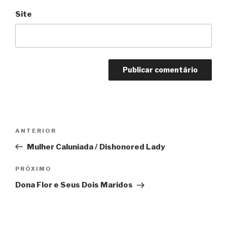
Site
Navegação
Anterior
ANTERIOR
de
Mulher Caluniada / Dishonored Lady
Post
Próximo
PRÓXIMO
Dona Flor e Seus Dois Maridos