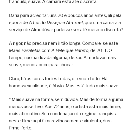
tranquilo, suave. A câmara está até discreta.
Daria para acreditar, uns 20 e poucos anos antes, ali pela
época de
A Lei do Desejo
e
Ata-me!
, que uma câmara a
serviço de Almodóvar pudesse ser até mesmo discreta?
A rigor, não precisa nem ir tão longe. Compare-se este
Mães Paralelas
com
A Pele que Habito
, de 2011. O
tempo, não há dúvida alguma, deixou Almodóvar mais
suave, menos louco para chocar.
Claro, há as cores fortes todas, o tempo todo. Há
homossexualidade, é óbvio. Mas está tudo mais suave.
* Mais suave na forma, sem dúvida. Mas de forma alguma
menos assertivo. Aos 72 anos, o artista está mais firme,
mais afirmativo. Sua condenação do regime franquista
neste filme aqui é maravilhosamente virulenta, dura,
firme, forte.