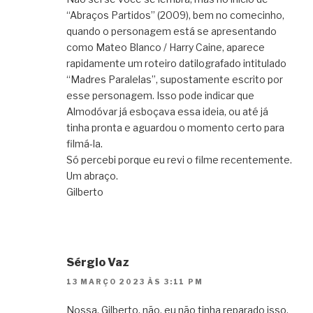
“Abraços Partidos” (2009), bem no comecinho,
quando o personagem está se apresentando
como Mateo Blanco / Harry Caine, aparece
rapidamente um roteiro datilografado intitulado
“Madres Paralelas”, supostamente escrito por
esse personagem. Isso pode indicar que
Almodóvar já esboçava essa ideia, ou até já
tinha pronta e aguardou o momento certo para
filmá-la.
Só percebi porque eu revi o filme recentemente.
Um abraço.
Gilberto
Sérgio Vaz
13 MARÇO 2023 ÀS 3:11 PM
Nossa, Gilberto, não, eu não tinha reparado isso.