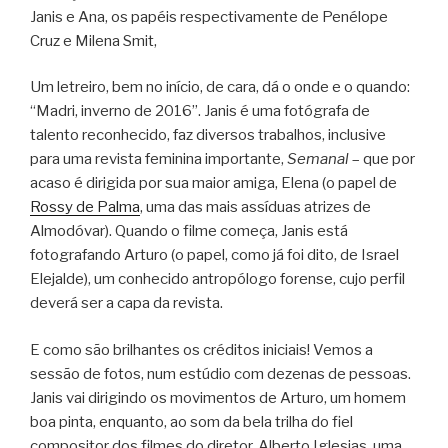
Janis e Ana, os papéis respectivamente de Penélope
Cruz e Milena Smit,
Um letreiro, bem no início, de cara, dá o onde e o quando:
“Madri, inverno de 2016”. Janis é uma fotógrafa de
talento reconhecido, faz diversos trabalhos, inclusive
para uma revista feminina importante,
Semanal
– que por
acaso é dirigida por sua maior amiga, Elena (o papel de
Rossy de Palma
, uma das mais assíduas atrizes de
Almodóvar). Quando o filme começa, Janis está
fotografando Arturo (o papel, como já foi dito, de Israel
Elejalde), um conhecido antropólogo forense, cujo perfil
deverá ser a capa da revista.
E como são brilhantes os créditos iniciais! Vemos a
sessão de fotos, num estúdio com dezenas de pessoas.
Janis vai dirigindo os movimentos de Arturo, um homem
boa pinta, enquanto, ao som da bela trilha do fiel
compositor dos filmes do diretor, Alberto Iglesias, uma