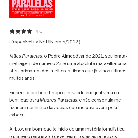
4.0 out of 5.0 stars
4.0
(Disponível na Netflix em 5/2022.)
Mães Paralelas
, o
Pedro Almodóvar
de 2021, seu longa-
metragem de número 23, é uma absoluta maravilha, uma
obra-prima, um dos melhores filmes que já vi nos últimos
muitos anos.
Fiquei por um bom tempo pensando em qual seria um
bom lead para
Madres Paralelas
, e não conseguia me
fixar em nenhuma das idéias que me passavam pela
cabeça.
A rigor, um bom lead (o início de uma matéria jornalística,
o primeiro parágrafo) deve reunir todas as principais