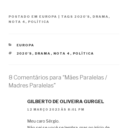
POSTADO EM
EUROPA
|
TAGS
2020'S
,
DRAMA
,
NOTA 4
,
POLÍTICA
CATEGORIAS
EUROPA
TAGS
2020'S
,
DRAMA
,
NOTA 4
,
POLÍTICA
8 Comentários para “Mães Paralelas /
Madres Paralelas”
GILBERTO DE OLIVEIRA GURGEL
12 MARÇO 2023 ÀS 8:01 PM
Meu caro Sérgio.
Não sei se você se lembra, mas no início de