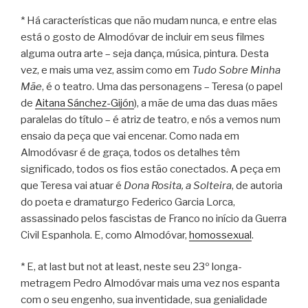
* Há características que não mudam nunca, e entre elas
está o gosto de Almodóvar de incluir em seus filmes
alguma outra arte – seja dança, música, pintura. Desta
vez, e mais uma vez, assim como em
Tudo Sobre Minha
Mãe
, é o teatro. Uma das personagens – Teresa (o papel
de
Aitana Sánchez-Gijón
), a mãe de uma das duas mães
paralelas do título – é atriz de teatro, e nós a vemos num
ensaio da peça que vai encenar. Como nada em
Almodóvasr é de graça, todos os detalhes têm
significado, todos os fios estão conectados. A peça em
que Teresa vai atuar é
Dona Rosita, a Solteira
, de autoria
do poeta e dramaturgo Federico Garcia Lorca,
assassinado pelos fascistas de Franco no início da Guerra
Civil Espanhola. E, como Almodóvar,
homossexual
.
* E, at last but not at least, neste seu 23º longa-
metragem Pedro Almodóvar mais uma vez nos espanta
com o seu engenho, sua inventidade, sua genialidade