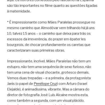
aqui. Os horrores cometidos pelo fascismo na Espanha
são tão importantes no filme quanto as questões ligadas
à maternidade.
* É impressionante como Mães Paralelas prossegue no
mesmo caminho que Almodóvar vem trilhando há já uns
10, talvez 15 anos – o caminho que deixa para trás os
excessos da irreverência, do prazer em épater les
bourgeois, de chocar profundamente os caretas que
caracterizaram suas primeiras obras.
Impressionante, incrível.
Mães Paralelas
não tem um
estupro, não tem uma sequência de sexo furioso, não
tem uma cena de visual chocante, grotesco demais.
Vemos duas trepadas – e a primeira, da protagonista
Janis (o papel de
Penélope Cruz
) com Arturo (Israel
Elejalde), é animadíssima, vibrante. Mas a câmara do
diretor de fotografia José Luís Alcaine mostra esta,
como também a segunda, com um visual plácido,