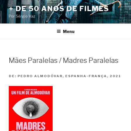
Pular
+ DE 50 ANOS DE FILMES
para
Por Sérgio Vaz
o
conteúdo
Menu
Mães Paralelas / Madres Paralelas
DE:
PEDRO ALMODÓVAR, ESPANHA-FRANÇA, 2021