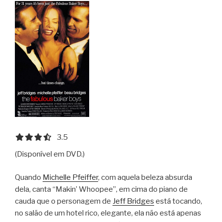
3.5 out of 5.0 stars
3.5
(Disponível em DVD.)
Quando
Michelle Pfeiffer
, com aquela beleza absurda
dela, canta “Makin’ Whoopee”, em cima do piano de
cauda que o personagem de
Jeff Bridges
está tocando,
no salão de um hotel rico, elegante, ela não está apenas