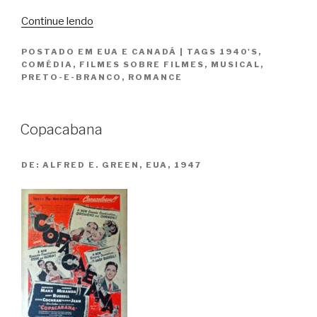
“Era
Continue lendo
Somente
POSTADO EM
EUA E CANADÁ
|
TAGS
1940'S
,
Amor
COMÉDIA
,
FILMES SOBRE FILMES
,
MUSICAL
,
/
PRETO-E-BRANCO
,
ROMANCE
Slightly
French”
Copacabana
DE:
ALFRED E. GREEN, EUA, 1947