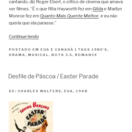
cantando, diz Roger Ebert, o crítico de cinema que amava
ver filmes. “É o que Rita Hayworth fez em
Gilda
e Marilyn
Monroe fez em
Quanto Mais Quente Melhor
, e eu não
queria que ela parasse.”
“Susie
Continue lendo
e
POSTADO EM
EUA E CANADÁ
|
TAGS
1980'S
,
os
DRAMA
,
MUSICAL
,
NOTA 3.5
,
ROMANCE
Baker
Boys
/
Desfile de Páscoa / Easter Parade
The
Fabulous
DE:
CHARLES WALTERS, EUA, 1948
Baker
Boys”