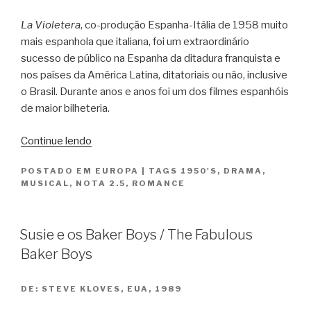
La Violetera
, co-produção Espanha-Itália de 1958 muito
mais espanhola que italiana, foi um extraordinário
sucesso de público na Espanha da ditadura franquista e
nos países da América Latina, ditatoriais ou não, inclusive
o Brasil. Durante anos e anos foi um dos filmes espanhóis
de maior bilheteria.
“La
Continue lendo
Violetera”
POSTADO EM
EUROPA
|
TAGS
1950'S
,
DRAMA
,
MUSICAL
,
NOTA 2.5
,
ROMANCE
Susie e os Baker Boys / The Fabulous
Baker Boys
DE:
STEVE KLOVES, EUA, 1989