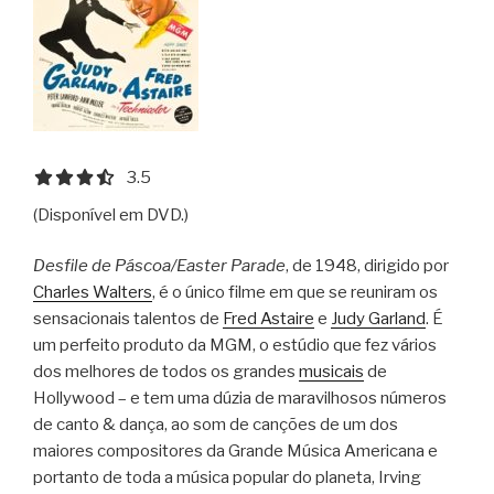
3.5 out of 5.0 stars
3.5
(Disponível em DVD.)
Desfile de Páscoa/Easter Parade
, de 1948, dirigido por
Charles Walters
, é o único filme em que se reuniram os
sensacionais talentos de
Fred Astaire
e
Judy Garland
. É
um perfeito produto da MGM, o estúdio que fez vários
dos melhores de todos os grandes
musicais
de
Hollywood – e tem uma dúzia de maravilhosos números
de canto & dança, ao som de canções de um dos
maiores compositores da Grande Música Americana e
portanto de toda a música popular do planeta, Irving