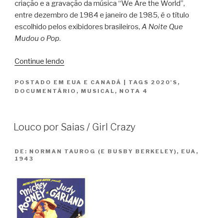
criação e a gravação da música “We Are the World”,
entre dezembro de 1984 e janeiro de 1985, é o título
escolhido pelos exibidores brasileiros,
A Noite Que
Mudou o Pop
.
“A
Continue lendo
Noite
POSTADO EM
EUA E CANADÁ
|
TAGS
2020'S
,
Que
DOCUMENTÁRIO
,
MUSICAL
,
NOTA 4
Mudou
o
Pop
Louco por Saias / Girl Crazy
/
The
DE:
NORMAN TAUROG (E BUSBY BERKELEY), EUA,
Greatest
1943
Night
in
Pop”