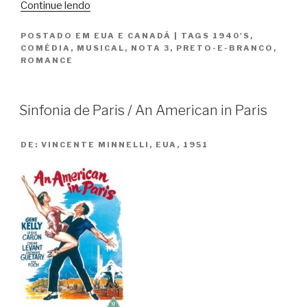
“Louco
Continue lendo
por
POSTADO EM
EUA E CANADÁ
|
TAGS
1940'S
,
Saias
COMÉDIA
,
MUSICAL
,
NOTA 3
,
PRETO-E-BRANCO
,
/
ROMANCE
Girl
Crazy”
Sinfonia de Paris / An American in Paris
DE:
VINCENTE MINNELLI, EUA, 1951