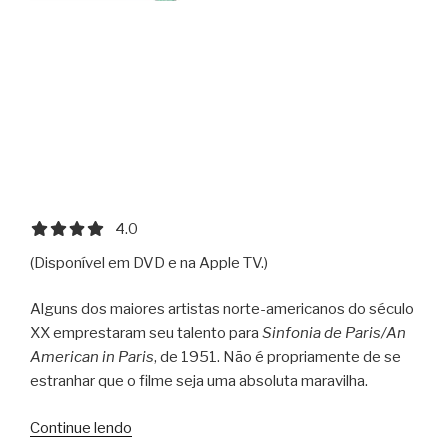
4.0 out of 5.0 stars
4.0
(Disponível em DVD e na Apple TV.)
Alguns dos maiores artistas norte-americanos do século
XX emprestaram seu talento para
Sinfonia de Paris/An
American in Paris
, de 1951. Não é propriamente de se
estranhar que o filme seja uma absoluta maravilha.
“Sinfonia
Continue lendo