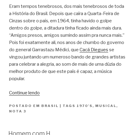
Eram tempos tenebrosos, dos mais tenebrosos de toda
a História do Brasil. Depois que caíra a Quarta-Feira de
Cinzas sobre o país, em 1964, tinha havido o golpe
dentro do golpe, a ditadura tinha ficado ainda mais dura.
“Amigos presos, amigos sumindo assim pra nunca mais.”
Pois foi exatamente ali, nos anos de chumbo do governo
do general Garrastazu Médici, que
Cacá Diegues
se
vingou juntando um numeroso bando de grandes artistas
para celebrar a alegria, ao som de mais de uma dúzia do
melhor produto de que este país é capaz, a música
popular.
“Quando
Continue lendo
o
POSTADO EM
BRASIL
|
TAGS
1970'S
,
MUSICAL
,
Carnaval
NOTA 3
Chegar”
Homem com H