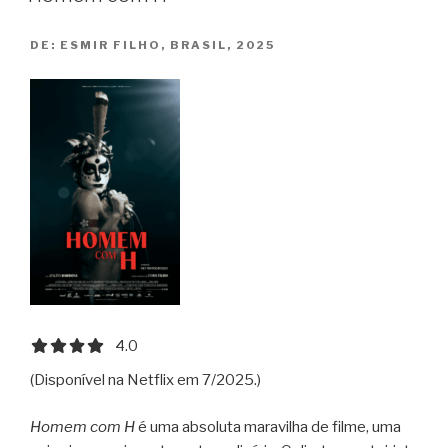
DE:
ESMIR FILHO, BRASIL, 2025
4.0 out of 5.0 stars
4.0
(Disponível na Netflix em 7/2025.)
Homem com H
é uma absoluta maravilha de filme, uma