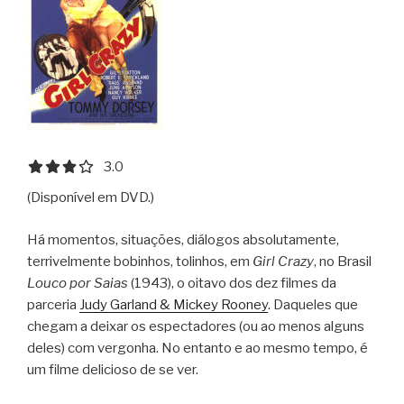
3.0 out of 5.0 stars
3.0
(Disponível em DVD.)
Há momentos, situações, diálogos absolutamente,
terrivelmente bobinhos, tolinhos, em
Girl Crazy
, no Brasil
Louco por Saias
(1943), o oitavo dos dez filmes da
parceria
Judy Garland & Mickey Rooney
. Daqueles que
chegam a deixar os espectadores (ou ao menos alguns
deles) com vergonha. No entanto e ao mesmo tempo, é
um filme delicioso de se ver.