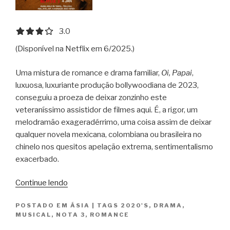
3.0 out of 5.0 stars
3.0
(Disponível na Netflix em 6/2025.)
Uma mistura de romance e drama familiar,
Oi, Papai
,
luxuosa, luxuriante produção bollywoodiana de 2023,
conseguiu a proeza de deixar zonzinho este
veteraníssimo assistidor de filmes aqui. É, a rigor, um
melodramão exageradérrimo, uma coisa assim de deixar
qualquer novela mexicana, colombiana ou brasileira no
chinelo nos quesitos apelação extrema, sentimentalismo
exacerbado.
“Oi,
Continue lendo
Papai
POSTADO EM
ÁSIA
|
TAGS
2020'S
,
DRAMA
,
/
MUSICAL
,
NOTA 3
,
ROMANCE
Hi