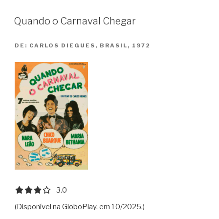
Nanna”
Quando o Carnaval Chegar
DE:
CARLOS DIEGUES, BRASIL, 1972
3.0 out of 5.0 stars
3.0
(Disponível na GloboPlay, em 10/2025.)