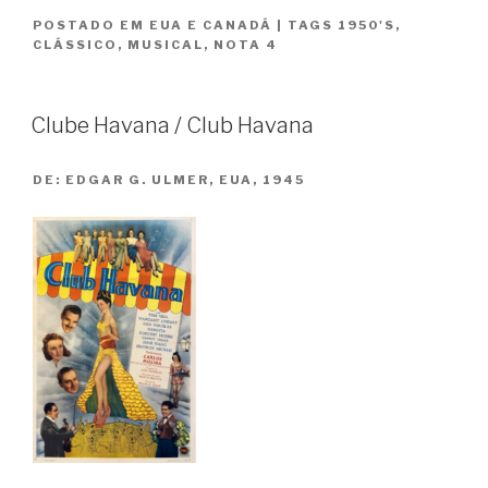
de
POSTADO EM
EUA E CANADÁ
|
TAGS
1950'S
,
Paris
CLÁSSICO
,
MUSICAL
,
NOTA 4
/
An
American
Clube Havana / Club Havana
in
Paris”
DE:
EDGAR G. ULMER, EUA, 1945