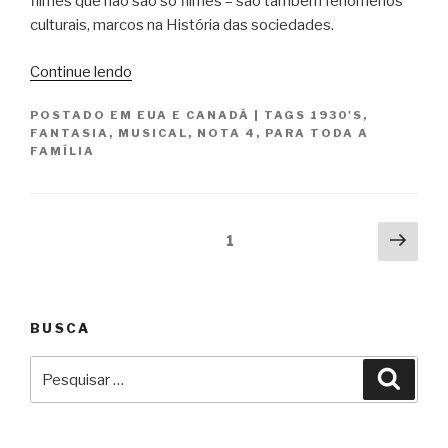
filmes que não são só filmes – são também fenômenos
culturais, marcos na História das sociedades.
“O
Continue lendo
Mágico
POSTADO EM
EUA E CANADÁ
|
TAGS
1930'S
,
de
FANTASIA
,
MUSICAL
,
NOTA 4
,
PARA TODA A
Oz
FAMÍLIA
/
The
Wizard
Paginação
Próx
of
Página
1
pági
de
Oz”
posts
BUSCA
Pesquisar
Pesqu
por: