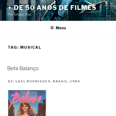
Pular
+ DE 50 ANOS DE FILMES
para
Por Sérgio Vaz
o
conteúdo
Menu
TAG:
MUSICAL
Bete Balanço
DE:
LAEL RODRIGUES, BRASIL, 1984