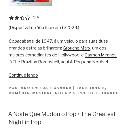
2.5 out of 5.0 stars
2.5
(Disponível no YouTube em 6/2024.)
Copacabana
, de 1947, é um veículo para suas duas
grandes estrelas brilharem:
Groucho Marx
, um dos
maiores comediantes de Hollywood, e
Carmen Miranda
,
lá The Brazilian Bombshell, aqui A Pequena Notável.
“Copacabana”
Continue lendo
POSTADO EM
EUA E CANADÁ
|
TAGS
1940'S
,
COMÉDIA
,
MUSICAL
,
NOTA 2.5
,
PRETO-E-BRANCO
A Noite Que Mudou o Pop / The Greatest
Night in Pop