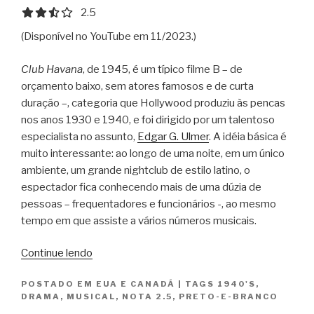
2.5 out of 5.0 stars
2.5
(Disponível no YouTube em 11/2023.)
Club Havana
, de 1945, é um típico filme B – de
orçamento baixo, sem atores famosos e de curta
duração –, categoria que Hollywood produziu às pencas
nos anos 1930 e 1940, e foi dirigido por um talentoso
especialista no assunto,
Edgar G. Ulmer
. A idéia básica é
muito interessante: ao longo de uma noite, em um único
ambiente, um grande nightclub de estilo latino, o
espectador fica conhecendo mais de uma dúzia de
pessoas – frequentadores e funcionários -, ao mesmo
tempo em que assiste a vários números musicais.
“Clube
Continue lendo
Havana
POSTADO EM
EUA E CANADÁ
|
TAGS
1940'S
,
/
DRAMA
,
MUSICAL
,
NOTA 2.5
,
PRETO-E-BRANCO
Club