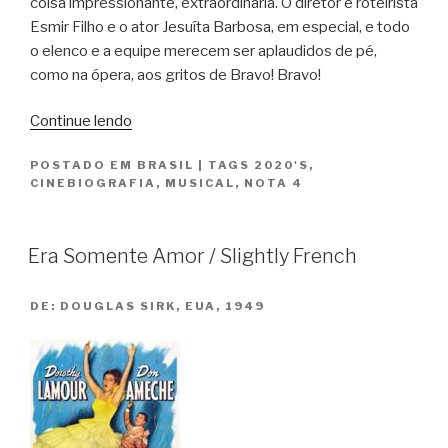
coisa impressionante, extraordinária. O diretor e roteirista
Esmir Filho e o ator Jesuíta Barbosa, em especial, e todo
o elenco e a equipe merecem ser aplaudidos de pé,
como na ópera, aos gritos de Bravo! Bravo!
“Homem
Continue lendo
com
POSTADO EM
BRASIL
|
TAGS
2020'S
,
H”
CINEBIOGRAFIA
,
MUSICAL
,
NOTA 4
Era Somente Amor / Slightly French
DE:
DOUGLAS SIRK, EUA, 1949