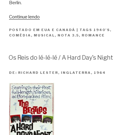
Berlin.
“Desfile
Continue lendo
de
POSTADO EM
EUA E CANADÁ
|
TAGS
1940'S
,
Páscoa
COMÉDIA
,
MUSICAL
,
NOTA 3.5
,
ROMANCE
/
Easter
Parade”
Os Reis do Ié-Ié-Ié / A Hard Day’s Night
DE:
RICHARD LESTER, INGLATERRA, 1964