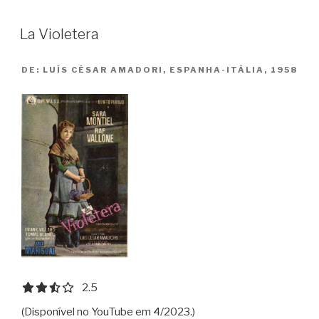
Havana”
La Violetera
DE:
LUÍS CÉSAR AMADORI, ESPANHA-ITÁLIA, 1958
2.5 out of 5.0 stars
2.5
(Disponível no YouTube em 4/2023.)