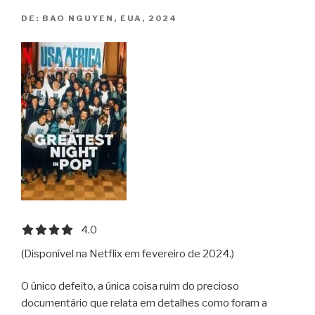
DE:
BAO NGUYEN, EUA, 2024
4.0 out of 5.0 stars
4.0
(Disponível na Netflix em fevereiro de 2024.)
O único defeito, a única coisa ruim do precioso
documentário que relata em detalhes como foram a