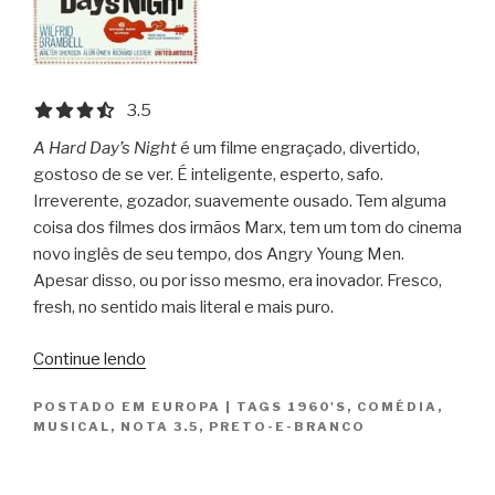
3.5 out of 5.0 stars
3.5
A Hard Day’s Night
é um filme engraçado, divertido,
gostoso de se ver. É inteligente, esperto, safo.
Irreverente, gozador, suavemente ousado. Tem alguma
coisa dos filmes dos irmãos Marx, tem um tom do cinema
novo inglês de seu tempo, dos Angry Young Men.
Apesar disso, ou por isso mesmo, era inovador. Fresco,
fresh, no sentido mais literal e mais puro.
“Os
Continue lendo
Reis
POSTADO EM
EUROPA
|
TAGS
1960'S
,
COMÉDIA
,
do
MUSICAL
,
NOTA 3.5
,
PRETO-E-BRANCO
Ié-
Ié-
Ié