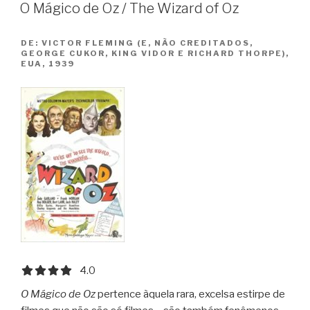
O Mágico de Oz / The Wizard of Oz
/
A
DE:
VICTOR FLEMING (E, NÃO CREDITADOS,
Hard
GEORGE CUKOR, KING VIDOR E RICHARD THORPE),
Day’s
EUA, 1939
Night”
4.0 out of 5.0 stars
4.0
O Mágico de Oz
pertence àquela rara, excelsa estirpe de