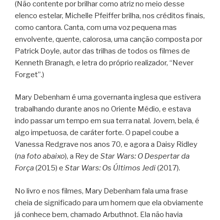
(Não contente por brilhar como atriz no meio desse
elenco estelar, Michelle Pfeiffer brilha, nos créditos finais,
como cantora. Canta, com uma voz pequena mas
envolvente, quente, calorosa, uma canção composta por
Patrick Doyle, autor das trilhas de todos os filmes de
Kenneth Branagh, e letra do próprio realizador, “Never
Forget”.)
Mary Debenham é uma governanta inglesa que estivera
trabalhando durante anos no Oriente Médio, e estava
indo passar um tempo em sua terra natal. Jovem, bela, é
algo impetuosa, de caráter forte. O papel coube a
Vanessa Redgrave nos anos 70, e agora a Daisy Ridley
(
na foto abaixo
), a Rey de
Star Wars: O Despertar da
Força
(2015) e
Star Wars: Os Últimos Jedi
(2017).
No livro e nos filmes, Mary Debenham fala uma frase
cheia de significado para um homem que ela obviamente
já conhece bem, chamado Arbuthnot. Ela não havia