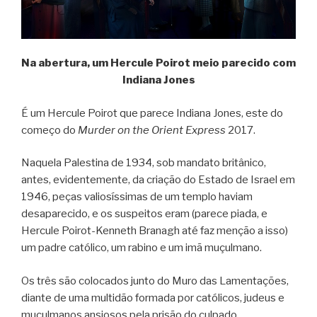
Na abertura, um Hercule Poirot meio parecido com
Indiana Jones
É um Hercule Poirot que parece Indiana Jones, este do
começo do
Murder on the Orient Express
2017.
Naquela Palestina de 1934, sob mandato britânico,
antes, evidentemente, da criação do Estado de Israel em
1946, peças valiosíssimas de um templo haviam
desaparecido, e os suspeitos eram (parece piada, e
Hercule Poirot-Kenneth Branagh até faz menção a isso)
um padre católico, um rabino e um imã muçulmano.
Os três são colocados junto do Muro das Lamentações,
diante de uma multidão formada por católicos, judeus e
muçulmanos ansiosos pela prisão do culpado.