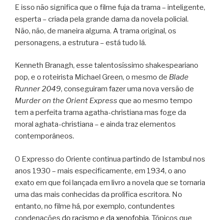
E isso não significa que o filme fuja da trama – inteligente,
esperta – criada pela grande dama da novela policial.
Não, não, de maneira alguma. A trama original, os
personagens, a estrutura – está tudo lá.
Kenneth Branagh, esse talentosíssimo shakespeariano
pop, e o roteirista Michael Green, o mesmo de
Blade
Runner 2049
, conseguiram fazer uma nova versão de
Murder on the Orient Express
que ao mesmo tempo
tem a perfeita trama agatha-christiana mas foge da
moral aghata-christiana – e ainda traz elementos
contemporâneos.
O Expresso do Oriente continua partindo de Istambul nos
anos 1930 – mais especificamente, em 1934, o ano
exato em que foi lançada em livro a novela que se tornaria
uma das mais conhecidas da prolífica escritora. No
entanto, no filme há, por exemplo, contundentes
condenações
do racismo e da xenofobia
. Tópicos que