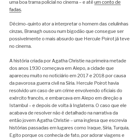
uma boa trama policial no cinema – e até
um conto de
fadas
.
Décimo-quinto ator a interpretar o homem das celulinhas
cinzas, Branagh ousou num bigodão que consegue ser
possivelmente o mais absurdo que Hercule Poirot já teve
no cinema.
A história criada por Agatha Christie na primeira metade
dos anos 1930 começava em Alepo, a cidade que
apareceu muito no noticiário em 2017 e 2018 por causa
da pavorosa guerra civil na Síria. Hercule Poirot havia
resolvido um caso de um crime envolvendo oficiais do
exército francês, e embarcava em Alepo em direção a
Istambul – e depois de volta à Inglaterra. O caso que ele
acabava de resolver não é detalhado na narrativa da
então jovem Agatha Christie – uma inglesa que escrevia
histórias passadas em lugares como Iraque, Síria, Turquia,
Egito porque os conhecia de fato, por adorar viagens e