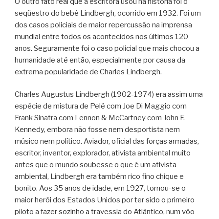
O outro fato real que a escritora usou na história foi o
seqüestro do bebê Lindbergh, ocorrido em 1932. Foi um
dos casos policiais de maior repercussão na imprensa
mundial entre todos os acontecidos nos últimos 120
anos. Seguramente foi o caso policial que mais chocou a
humanidade até então, especialmente por causa da
extrema popularidade de Charles Lindbergh.
Charles Augustus Lindbergh (1902-1974) era assim uma
espécie de mistura de Pelé com Joe Di Maggio com
Frank Sinatra com Lennon & McCartney com John F.
Kennedy, embora não fosse nem desportista nem
músico nem político. Aviador, oficial das forças armadas,
escritor, inventor, explorador, ativista ambiental muito
antes que o mundo soubesse o que é um ativista
ambiental, Lindbergh era também rico fino chique e
bonito. Aos 35 anos de idade, em 1927, tornou-se o
maior herói dos Estados Unidos por ter sido o primeiro
piloto a fazer sozinho a travessia do Atlântico, num vôo