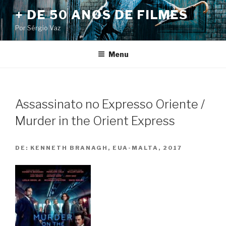
Pular
+ DE 50 ANOS DE FILMES
para
Por Sérgio Vaz
o
conteúdo
Menu
Assassinato no Expresso Oriente /
Murder in the Orient Express
DE:
KENNETH BRANAGH, EUA-MALTA, 2017