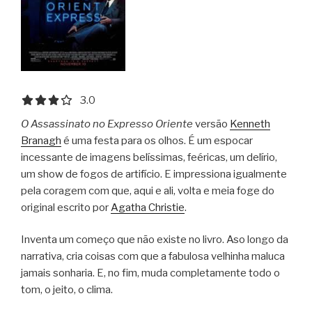
3.0 out of 5.0 stars
3.0
O Assassinato no Expresso Oriente
versão
Kenneth
Branagh
é uma festa para os olhos. É um espocar
incessante de imagens belíssimas, feéricas, um delírio,
um show de fogos de artifício. E impressiona igualmente
pela coragem com que, aqui e ali, volta e meia foge do
original escrito por
Agatha Christie
.
Inventa um começo que não existe no livro. Aso longo da
narrativa, cria coisas com que a fabulosa velhinha maluca
jamais sonharia. E, no fim, muda completamente todo o
tom, o jeito, o clima.