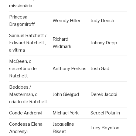
missionária
Princesa
Wemdy Hiller
Judy Dench
Dragomiroff
Samuel Ratchett /
Richard
Edward Ratchett,
Johnny Depp
Widmark
a vítima
McQeen, o
secretário de
Anthony Perkins
Josh Gad
Ratchett
Beddoes /
Masterman, o
John Gielgud
Derek Jacobi
criado de Ratchett
Conde Andrenyi
Michael York
Sergei Polunin
Condessa Elena
Jacqueline
Lucy Boynton
Andrenyi
Bisset