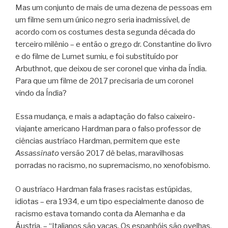
Mas um conjunto de mais de uma dezena de pessoas em
um filme sem um único negro seria inadmissível, de
acordo com os costumes desta segunda década do
terceiro milênio – e então o grego dr. Constantine do livro
e do filme de Lumet sumiu, e foi substituído por
Arbuthnot, que deixou de ser coronel que vinha da Índia.
Para que um filme de 2017 precisaria de um coronel
vindo da Índia?
Essa mudança, e mais a adaptação do falso caixeiro-
viajante americano Hardman para o falso professor de
ciências austríaco Hardman, permitem que este
Assassinato
versão 2017 dê belas, maravilhosas
porradas no racismo, no supremacismo, no xenofobismo.
O austríaco Hardman fala frases racistas estúpidas,
idiotas – era 1934, e um tipo especialmente danoso de
racismo estava tomando conta da Alemanha e da
Áustria. – “Italianos são vacas. Os espanhóis são ovelhas.