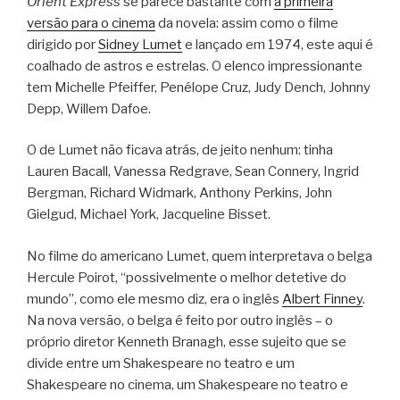
Orient Express
se parece bastante com
a primeira
versão para o cinema
da novela: assim como o filme
dirigido por
Sidney Lumet
e lançado em 1974, este aqui é
coalhado de astros e estrelas. O elenco impressionante
tem Michelle Pfeiffer, Penélope Cruz, Judy Dench, Johnny
Depp, Willem Dafoe.
O de Lumet não ficava atrás, de jeito nenhum: tinha
Lauren Bacall, Vanessa Redgrave, Sean Connery, Ingrid
Bergman, Richard Widmark, Anthony Perkins, John
Gielgud, Michael York, Jacqueline Bisset.
No filme do americano Lumet, quem interpretava o belga
Hercule Poirot, “possivelmente o melhor detetive do
mundo”, como ele mesmo diz, era o inglês
Albert Finney
.
Na nova versão, o belga é feito por outro inglês – o
próprio diretor Kenneth Branagh, esse sujeito que se
divide entre um Shakespeare no teatro e um
Shakespeare no cinema, um Shakespeare no teatro e