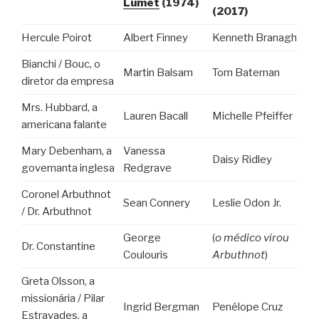
Lumet
(1974)
(2017)
Hercule Poirot
Albert Finney
Kenneth Branagh
Bianchi / Bouc, o
Martin Balsam
Tom Bateman
diretor da empresa
Mrs. Hubbard, a
Lauren Bacall
Michelle Pfeiffer
americana falante
Mary Debenham, a
Vanessa
Daisy Ridley
governanta inglesa
Redgrave
Coronel Arbuthnot
Sean Connery
Leslie Odon Jr.
/ Dr. Arbuthnot
George
(
o médico virou
Dr. Constantine
Coulouris
Arbuthnot
)
Greta Olsson, a
missionária / Pilar
Ingrid Bergman
Penélope Cruz
Estravades, a