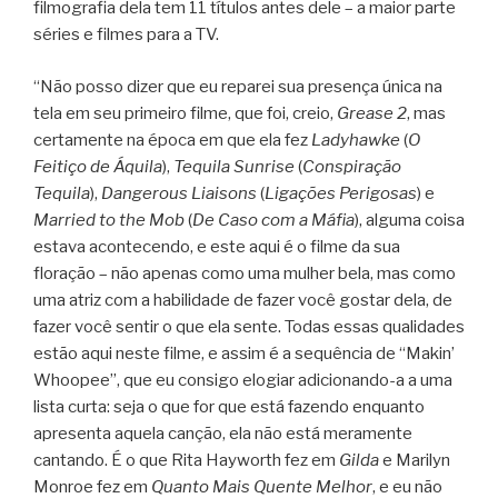
filmografia dela tem 11 títulos antes dele – a maior parte
séries e filmes para a TV.
“Não posso dizer que eu reparei sua presença única na
tela em seu primeiro filme, que foi, creio,
Grease 2
, mas
certamente na época em que ela fez
Ladyhawke
(
O
Feitiço de Áquila
),
Tequila Sunrise
(
Conspiração
Tequila
),
Dangerous Liaisons
(
Ligações Perigosas
) e
Married to the Mob
(
De Caso com a Máfia
), alguma coisa
estava acontecendo, e este aqui é o filme da sua
floração – não apenas como uma mulher bela, mas como
uma atriz com a habilidade de fazer você gostar dela, de
fazer você sentir o que ela sente. Todas essas qualidades
estão aqui neste filme, e assim é a sequência de “Makin’
Whoopee”, que eu consigo elogiar adicionando-a a uma
lista curta: seja o que for que está fazendo enquanto
apresenta aquela canção, ela não está meramente
cantando. É o que Rita Hayworth fez em
Gilda
e Marilyn
Monroe fez em
Quanto Mais Quente Melhor
, e eu não