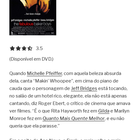
3.5 out of 5.0 stars
3.5
(Disponível em DVD.)
Quando
Michelle Pfeiffer
, com aquela beleza absurda
dela, canta “Makin’ Whoopee”, em cima do piano de
cauda que o personagem de
Jeff Bridges
está tocando,
no salão de um hotel rico, elegante, ela não está apenas
cantando, diz Roger Ebert, o crítico de cinema que amava
ver filmes. “É o que Rita Hayworth fez em
Gilda
e Marilyn
Monroe fez em
Quanto Mais Quente Melhor
, e eu não
queria que ela parasse.”