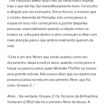
“
The Fabulous Baker Boys
não faz nada muito original,
mas o que ele faz, faz maravilhosamente bem. Foi escrito
e dirigido por um estreante, Steve Koves, e mesmo que
o roteiro dependa de fórmulas, nós começamos a
esquecer isso: nós começamos a gostar daquelas
pessoas, especialmente quando a relação entre os
irmãos se volta para dentro e eles começam a olhar com
mais atenção para o que ambos realmente querem da
vida.
“Este é um dos filmes que serão usados como um
documento, daqui a muitos anos, quando começarem a
traçar os passos pelos quais Michelle Pfeiffer se tornou
uma grande estrela. Não posso dizer que eu reparei sua
presença única na tela em seu primeiro filme, que foi,
creio,
Grease 2
…”
Ahnn… Na verdade,
Grease 2: Os Tempos da Brilhantina
Voltaram
(1982) não foi o primeiro filme da deusa. A