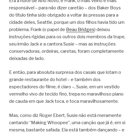
Era a noite de Ano Novo, e Frank, o mais velho e mais
responsável – para não dizer caretão – dos Baker Boys
do título tinha sido obrigado a voltar às pressas para a
cidade deles, Seattle, porque um dos filhos havia tido um
problema. Frank (o papel de
Beau Bridges
) deixou
instruções rígidas para os outros dois membros da trupe,
seu irmão Jack e a cantora Susie – mas as instruções
conservadoras, ordeiras, caretas, foram completamente
deixadas de lado.
E então, para absoluta surpresa dos casais que lotam o
grande restaurante do hotel – e também dos
espectadores do filme, é claro –, Susie, em um vestido
vermelho vivo de tecido fino, trepa no maravilhoso piano
de cauda em que Jack toca, e toca maravilhosamente.
Mas, como diz Roger Ebert, Susie não está meramente
cantando “Making Whoopee”, uma canção que já é, em si
mesma, bastante safada. Ela está também dançando – e