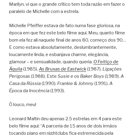
Marilyn, vi que o grande crítico tem toda razão em fazer o
paralelo de Michelle com a estrela.
Michelle Pfeiffer estava de fato numa fase gloriosa, na
época em que fez este belo filme aqui. Meu, quanto filme
bom ela fez ali naquele final de anos 80, começo dos 90…
E como estava absolutamente, deslumbrantemente,
loucamente linda, e esbanjava charme, elegância,
glamour – e sensualidade, quando queria.
O Feitiço de
Áquila
(1985).
As Bruxas de Eastwick
(1987).
Ligações
Perigosas
(1988). Este
Susie e os Baker Boys
(1989).
A
Casa da Rússia
(1990).
Frankie & Johnny
(1991).
A
Época da Inocência
(1993).
Ô louco, meu!
Leonard Maltin deu apenas 2.5 estrelas em 4 para este
belo filme aqui: “A parceria de 15 anos de dois irmãos
tocando piano em nightclubs fica estremecida pela