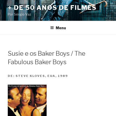
Pular
+ DE 50 ANOS DE FILMES
para
Por Sérgio Vaz
o
conteúdo
Menu
Susie e os Baker Boys / The
Fabulous Baker Boys
DE:
STEVE KLOVES, EUA, 1989