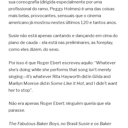
sua coreografia (dirigida especialmente por uma
profissional do ramo, Peggy Holmes) é uma das coisas
mais belas, provocantes, sensuais que o cinema
americano já mostrou nestes últimos 120 e tantos anos.
Susie não está apenas cantando e dançando em cima do
piano de cauda – ela está nas preliminares, as foreplay,
como eles dizem, do sexo.
Por isso é que Roger Ebert escreveu aquilo: “Whatever
she’s doing while she performs that song isn’t merely
singing—it’s whatever Rita Hayworth did in
Gilda
and
Marilyn Monroe did in
Some Like it Hot
, and I didn’t want
her to stop”.
Não era apenas Roger Ebert: ninguém queria que ela
parasse.
The Fabulous Baker Boys
, no Brasil
Susie e os Baker