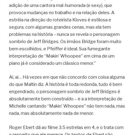
adição de uma cantora mal-humorada (e sexy), que
provoca mudanças no trabalho e na relação deles. A
estréia na direção do roteirista Kloves é estilosa e
segura, com algumas grandes cenas, mas ela tem
problemas na história – nunca se revela o personagem
sombrio de Jeff Bridges. Os irmãos Bridge foram muito
bem escolhidos, e Pfeiffer é ideal. Sua fumegante
interpretação de “Makin’ Whoopee” em cima de um
piano já é considerado um clássico menor.”
Ai, ai… Há vezes em que não concordo com coisa alguma
do que Maltin diz. A história é toda redonda, tudo é bem
engendrado, o personagem sombrio de Jeff Bridges é
absolutamente bem construído – e a a interpretação de
Michelle cantando “Makin’ Whoopee” não tem nada, mas
nada, mas absolutamente nada de menor.
Roger Ebert dá ao filme 3.5 estrelas em 4, e o trata com
o respeito que ele merece. Os textos de Ebert são