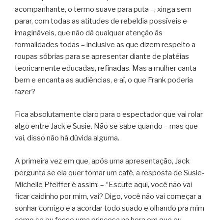
acompanhante, o termo suave para puta –, xinga sem
parar, com todas as atitudes de rebeldia possíveis e
imagináveis, que não dá qualquer atenção às
formalidades todas – inclusive as que dizem respeito a
roupas sóbrias para se apresentar diante de platéias
teoricamente educadas, refinadas. Mas a mulher canta
bem e encanta as audiências, e aí, o que Frank poderia
fazer?
Fica absolutamente claro para o espectador que vai rolar
algo entre Jack e Susie. Não se sabe quando – mas que
vai, disso não há dúvida alguma.
A primeira vez em que, após uma apresentação, Jack
pergunta se ela quer tomar um café, a resposta de Susie-
Michelle Pfeiffer é assim: – “Escute aqui, você não vai
ficar caidinho por mim, vai? Digo, você não vai começar a
sonhar comigo e a acordar todo suado e olhando pra mim
como se eu fosse uma princesa na hora em que eu