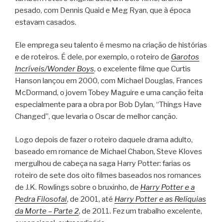
pesado, com Dennis Quaid e Meg Ryan, que à época
estavam casados.
Ele emprega seu talento é mesmo na criação de histórias
e de roteiros. É dele, por exemplo, o roteiro de
Garotos
Incríveis/Wonder Boys
, o excelente filme que Curtis
Hanson lançou em 2000, com Michael Douglas, Frances
McDormand, o jovem Tobey Maguire e uma canção feita
especialmente para a obra por Bob Dylan, “Things Have
Changed”, que levaria o Oscar de melhor canção.
Logo depois de fazer o roteiro daquele drama adulto,
baseado em romance de Michael Chabon, Steve Kloves
mergulhou de cabeça na saga Harry Potter: farias os
roteiro de sete dos oito filmes baseados nos romances
de J.K. Rowlings sobre o bruxinho, de
Harry Potter e a
Pedra Filosofal
, de 2001, até
Harry Potter e as Relíquias
da Morte – Parte 2
, de 2011. Fez um trabalho excelente,