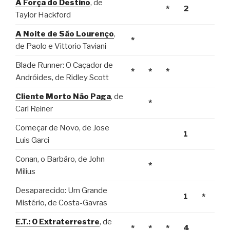
A Força do Destino
, de
*
2
Taylor Hackford
A Noite de São Lourenço
,
*
de Paolo e Vittorio Taviani
Blade Runner: O Caçador de
*
*
*
Andróides, de Ridley Scott
Cliente Morto Não Paga
, de
*
Carl Reiner
Começar de Novo, de Jose
1
Luis Garci
Conan, o Barbáro, de John
*
Milius
Desaparecido: Um Grande
1
*
Mistério, de Costa-Gavras
E.T.: O Extraterrestre
, de
*
*
*
4