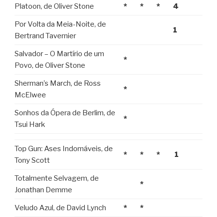
Platoon, de Oliver Stone
*
*
*
4
Por Volta da Meia-Noite, de
1
Bertrand Tavernier
Salvador – O Martírio de um
*
Povo, de Oliver Stone
Sherman’s March, de Ross
*
McElwee
Sonhos da Ópera de Berlim, de
*
Tsui Hark
Top Gun: Ases Indomáveis, de
*
*
*
1
Tony Scott
Totalmente Selvagem, de
*
Jonathan Demme
Veludo Azul, de David Lynch
*
*