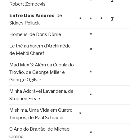
*
*
*
1
Robert Zemeckis
Entre Dois Amores
, de
*
*
*
7
Sidney Pollack
Homens, de Doris Dörrie
*
Le thé au harem d’Archimède,
*
de Mehdi Charef
Mad Max 3: Além da Cúpula do
Trovão, de George Miller e
*
George Ogilvie
Minha Adorável Lavanderia, de
*
Stephen Frears
Mishima, Uma Vida em Quatro
*
Tempos, de Paul Schrader
O Ano do Dragão, de Michael
*
Cimino