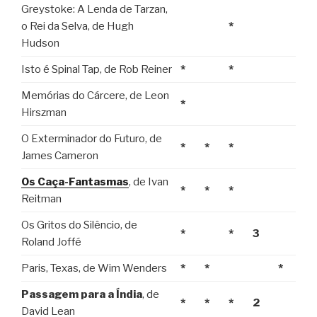
Greystoke: A Lenda de Tarzan,
o Rei da Selva, de Hugh
*
Hudson
Isto é Spinal Tap, de Rob Reiner
*
*
Memórias do Cárcere, de Leon
*
Hirszman
O Exterminador do Futuro, de
*
*
*
James Cameron
Os Caça-Fantasmas
, de Ivan
*
*
*
Reitman
Os Gritos do Silêncio, de
*
*
3
Roland Joffé
Paris, Texas, de Wim Wenders
*
*
*
Passagem para a Índia
, de
*
*
*
2
David Lean