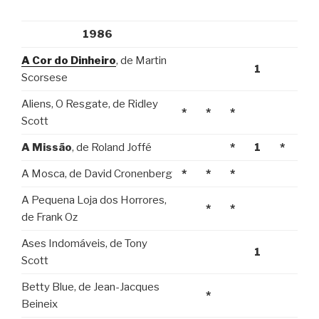
1986
A Cor do Dinheiro
, de Martin
1
Scorsese
Aliens, O Resgate, de Ridley
*
*
*
Scott
A Missão
, de Roland Joffé
*
1
*
A Mosca, de David Cronenberg
*
*
*
A Pequena Loja dos Horrores,
*
*
de Frank Oz
Ases Indomáveis, de Tony
1
Scott
Betty Blue, de Jean-Jacques
*
Beineix