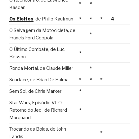
O Reencontro, de Lawrence
*
*
Kasdan
Os Eleitos
, de Philip Kaufman
*
*
*
4
O Selvagem da Motocicleta, de
*
Francis Ford Coppola
O Último Combate, de Luc
*
Besson
Ronda Mortal, de Claude Miller
*
Scarface, de Brian De Palma
*
*
*
Sem Sol, de Chris Marker
*
Star Wars, Episódio VI: O
Retorno do Jedi, de Richard
*
Marquand
Trocando as Bolas, de John
*
Landis