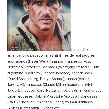
Tem muito
americano no pedaço – mas há filmes de realizadores
australianos (Peter Weir), italianos (Francesco Rosi,
Bernardo Bertolucci), alemães (Wolfgang Petersen), um
argentino-brasileiro (Hector Babenco), canadenses
(David Cronenberg, Denys Arcand), russos (Andrei
Tarkovski), franceses (Claude Miller), irlandeses (Neil
Jordan), ingleses (Karel Reisz), um sérvio (Emir Kusturica),
dinamarqueses (Gabriel Axel, Bille August), holandeses
(Paul Verhoeven), chineses (Zhang Youmu), iranianos
(Abbas Kiarostami). E vários etc.