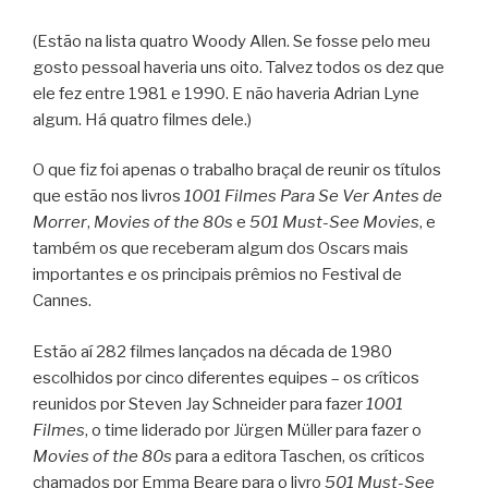
(Estão na lista quatro Woody Allen. Se fosse pelo meu
gosto pessoal haveria uns oito. Talvez todos os dez que
ele fez entre 1981 e 1990. E não haveria Adrian Lyne
algum. Há quatro filmes dele.)
O que fiz foi apenas o trabalho braçal de reunir os títulos
que estão nos livros
1001 Filmes Para Se Ver Antes de
Morrer
,
Movies of the 80s
e
501 Must-See Movies
, e
também os que receberam algum dos Oscars mais
importantes e os principais prêmios no Festival de
Cannes.
Estão aí 282 filmes lançados na década de 1980
escolhidos por cinco diferentes equipes – os críticos
reunidos por Steven Jay Schneider para fazer
1001
Filmes
, o time liderado por Jürgen Müller para fazer o
Movies of the 80s
para a editora Taschen, os críticos
chamados por Emma Beare para o livro
501 Must-See