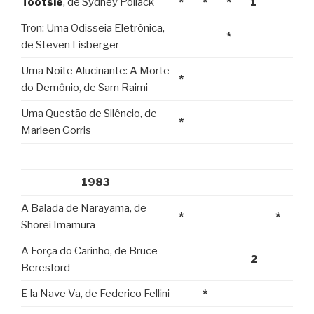
Tootsie
, de Sydney Pollack
*
*
*
1
Tron: Uma Odisseia Eletrônica,
*
de Steven Lisberger
Uma Noite Alucinante: A Morte
*
do Demônio, de Sam Raimi
Uma Questão de Silêncio, de
*
Marleen Gorris
1983
A Balada de Narayama, de
*
*
Shorei Imamura
A Força do Carinho, de Bruce
2
Beresford
E la Nave Va, de Federico Fellini
*