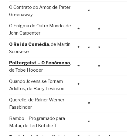
O Contrato do Amor, de Peter
*
Greenaway
O Enigma do Outro Mundo, de
*
*
John Carpenter
O Rei da Comédia
, de Martin
*
*
*
Scorsese
Poltergeist – O Fenômeno
,
*
*
de Tobe Hooper
Quando Jovens se Tornam
*
Adultos, de Barry Levinson
Querelle, de Rainer Werner
*
Fassbinder
Rambo – Programado para
*
Matar, de Ted Kotcheff