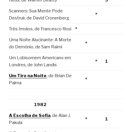
Reds, de Warren Beatty
*
*
3
Scanners: Sua Mente Pode
*
Destruir, de David Cronenberg
Três Irmãos, de Francesco Rosi
*
Uma Noite Alucinante: A Morte
*
do Demônio, de Sam Raimi
Um Lobisomem Americano em
*
1
Londres, de John Landis
Um Tiro na Noite
, de Brian De
*
Palma
1982
A Escolha de Sofia
, de Alan J.
*
1
Pakula