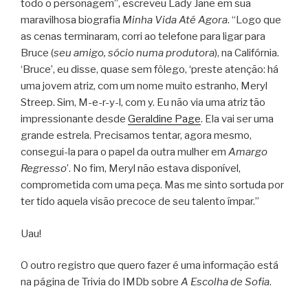
todo o personagem”, escreveu Lady Jane em sua
maravilhosa biografia
Minha Vida Até Agora
. “Logo que
as cenas terminaram, corri ao telefone para ligar para
Bruce (
seu amigo, sócio numa produtora
), na Califórnia.
‘Bruce’, eu disse, quase sem fôlego, ‘preste atenção: há
uma jovem atriz, com um nome muito estranho, Meryl
Streep. Sim, M-e-r-y-l, com y. Eu não via uma atriz tão
impressionante desde
Geraldine Page
. Ela vai ser uma
grande estrela. Precisamos tentar, agora mesmo,
consegui-la para o papel da outra mulher em
Amargo
Regresso
’. No fim, Meryl não estava disponível,
comprometida com uma peça. Mas me sinto sortuda por
ter tido aquela visão precoce de seu talento ímpar.”
Uau!
O outro registro que quero fazer é uma informação está
na página de Trivia do IMDb sobre
A Escolha de Sofia
.