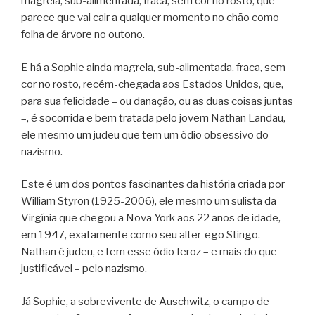
magrela, sub-alimentada, fraca, sem cor no rosto, que
parece que vai cair a qualquer momento no chão como
folha de árvore no outono.
E há a Sophie ainda magrela, sub-alimentada, fraca, sem
cor no rosto, recém-chegada aos Estados Unidos, que,
para sua felicidade – ou danação, ou as duas coisas juntas
–, é socorrida e bem tratada pelo jovem Nathan Landau,
ele mesmo um judeu que tem um ódio obsessivo do
nazismo.
Este é um dos pontos fascinantes da história criada por
William Styron (1925-2006), ele mesmo um sulista da
Virgínia que chegou a Nova York aos 22 anos de idade,
em 1947, exatamente como seu alter-ego Stingo.
Nathan é judeu, e tem esse ódio feroz – e mais do que
justificável – pelo nazismo.
Já Sophie, a sobrevivente de Auschwitz, o campo de