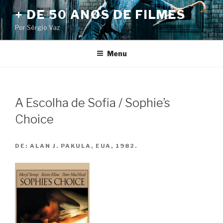
Pular
+ DE 50 ANOS DE FILMES
para
Por Sérgio Vaz
o
conteúdo
Menu
A Escolha de Sofia / Sophie’s
Choice
DE:
ALAN J. PAKULA, EUA, 1982.