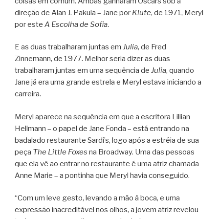
coisas em comum. Ambas ganharam Oscars sob a
direção de Alan J. Pakula – Jane por
Klute
, de 1971, Meryl
por este
A Escolha de Sofia
.
E as duas trabalharam juntas em
Julia
, de Fred
Zinnemann, de 1977. Melhor seria dizer as duas
trabalharam juntas em uma sequência de
Julia
, quando
Jane já era uma grande estrela e Meryl estava iniciando a
carreira.
Meryl aparece na sequência em que a escritora Lillian
Hellmann – o papel de Jane Fonda – está entrando na
badalado restaurante Sardi’s, logo após a estréia de sua
peça
The Little Foxes
na Broadway. Uma das pessoas
que ela vê ao entrar no restaurante é uma atriz chamada
Anne Marie – a pontinha que Meryl havia conseguido.
“Com um leve gesto, levando a mão à boca, e uma
expressão inacreditável nos olhos, a jovem atriz revelou