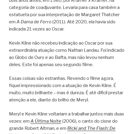
dois anos antes, em 1980, por
Kramer x Kramer
, na
categoria de coadjuvante. Levaria para casa também a
estatueta por sua interpretação de Margaret Thatcher
em
A Dama de Ferro
(2011). Até 2020, ela havia sido
indicada 21 vezes ao Oscar.
Kevin Kline não recebeu indicação ao Oscar por sua
extraordinária atuação como Nathan Landau. Foi indicado
ao Globo de Ouro e ao Bafta, mas não levou nenhum
deles. Este foi apenas seu segundo filme.
Essas coisas são estranhas. Revendo o filme agora,
fiquei impressionado com a atuação de Kevin Kline. É
muito, muito brilhante – mas é dureza. É até difícil prestar
atenção a ele, diante do brilho de Meryl.
Meryl e Kevin Kline voltariam a trabalhar juntos mais duas
vezes: em
A Última Noite
(2006), o canto do cisne do
grande Robert Altman, e em
Ricki and The Flash: De