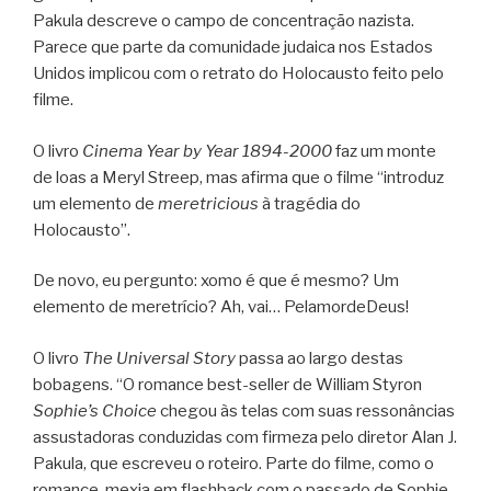
Pakula descreve o campo de concentração nazista.
Parece que parte da comunidade judaica nos Estados
Unidos implicou com o retrato do Holocausto feito pelo
filme.
O livro
Cinema Year by Year 1894-2000
faz um monte
de loas a Meryl Streep, mas afirma que o filme “introduz
um elemento de
meretricious
à tragédia do
Holocausto”.
De novo, eu pergunto: xomo é que é mesmo? Um
elemento de meretrício? Ah, vai… PelamordeDeus!
O livro
The Universal Story
passa ao largo destas
bobagens. “O romance best-seller de William Styron
Sophie’s Choice
chegou às telas com suas ressonâncias
assustadoras conduzidas com firmeza pelo diretor Alan J.
Pakula, que escreveu o roteiro. Parte do filme, como o
romance, mexia em flashback com o passado de Sophie