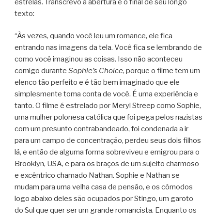
estrelas. Transcrevo a abertura e o final de seu longo
texto:
“Às vezes, quando você leu um romance, ele fica
entrando nas imagens da tela. Você fica se lembrando de
como você imaginou as coisas. Isso não aconteceu
comigo durante
Sophie’s Choice
, porque o filme tem um
elenco tão perfeito e é tão bem imaginado que ele
simplesmente toma conta de você. É uma experiência e
tanto. O filme é estrelado por Meryl Streep como Sophie,
uma mulher polonesa católica que foi pega pelos nazistas
com um presunto contrabandeado, foi condenada a ir
para um campo de concentração, perdeu seus dois filhos
lá, e então de alguma forma sobreviveu e emigrou para o
Brooklyn, USA, e para os braços de um sujeito charmoso
e excêntrico chamado Nathan. Sophie e Nathan se
mudam para uma velha casa de pensão, e os cômodos
logo abaixo deles são ocupados por Stingo, um garoto
do Sul que quer ser um grande romancista. Enquanto os