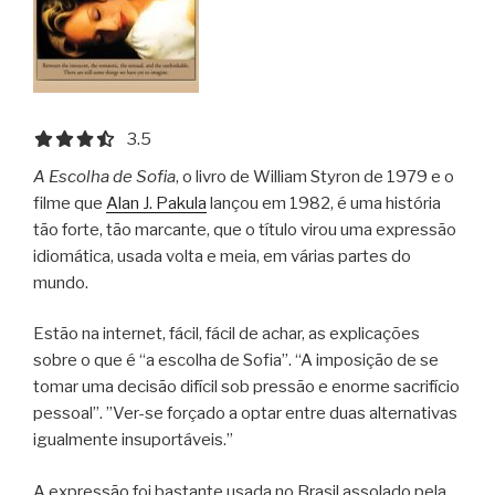
3.5 out of 5.0 stars
3.5
A Escolha de Sofia
, o livro de William Styron de 1979 e o
filme que
Alan J. Pakula
lançou em 1982, é uma história
tão forte, tão marcante, que o título virou uma expressão
idiomática, usada volta e meia, em várias partes do
mundo.
Estão na internet, fácil, fácil de achar, as explicações
sobre o que é “a escolha de Sofia”. “A imposição de se
tomar uma decisão difícil sob pressão e enorme sacrifício
pessoal”. ”Ver-se forçado a optar entre duas alternativas
igualmente insuportáveis.”
A expressão foi bastante usada no Brasil assolado pela