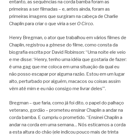
entanto, as sequências na corda bamba foram as
primeiras a ser filmadas – e, antes ainda, foram as
primeiras imagens que surgiram na cabeça de Charlie
Chaplin para criar o que viria a ser
O Circo
.
Henry Bregman, o ator que trabalhou em vários filmes de
Chaplin, registrou a gênese do filme, como consta da
biografia escrita por David Robinson: “Uma noite ele veio
e me disse: ‘Henry, tenho uma idéia que gostaria de fazer:
é uma gag que me coloca em uma situação da qual eu
não posso escapar por alguma razão. Estou em um lugar
alto, perturbado por alguém, macacos ou coisas assim
vêm até mim e eu não consigo me livrar deles’”.
Bregman – que faria, como já foi dito, o papel do palhaço
veterano, gordão – prometeu ensinar Chaplin a andar na
corda bamba. E cumpriu o prometido. “Ensinei Chaplin a
andar na corda em uma semana… Nós esticamos a corda
a esta altura do chão (ele indicou pouco mais de trinta