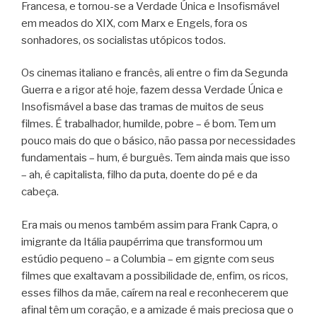
Francesa, e tornou-se a Verdade Única e Insofismável
em meados do XIX, com Marx e Engels, fora os
sonhadores, os socialistas utópicos todos.
Os cinemas italiano e francês, ali entre o fim da Segunda
Guerra e a rigor até hoje, fazem dessa Verdade Única e
Insofismável a base das tramas de muitos de seus
filmes. É trabalhador, humilde, pobre – é bom. Tem um
pouco mais do que o básico, não passa por necessidades
fundamentais – hum, é burguês. Tem ainda mais que isso
– ah, é capitalista, filho da puta, doente do pé e da
cabeça.
Era mais ou menos também assim para Frank Capra, o
imigrante da Itália paupérrima que transformou um
estúdio pequeno – a Columbia – em gignte com seus
filmes que exaltavam a possibilidade de, enfim, os ricos,
esses filhos da mãe, caírem na real e reconhecerem que
afinal têm um coração, e a amizade é mais preciosa que o