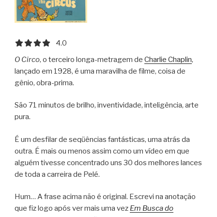
4.0 out of 5.0 stars
4.0
O Circo
, o terceiro longa-metragem de
Charlie Chaplin
,
lançado em 1928, é uma maravilha de filme, coisa de
gênio, obra-prima.
São 71 minutos de brilho, inventividade, inteligência, arte
pura.
É um desfilar de seqüências fantásticas, uma atrás da
outra. É mais ou menos assim como um vídeo em que
alguém tivesse concentrado uns 30 dos melhores lances
de toda a carreira de Pelé.
Hum… A frase acima não é original. Escrevi na anotação
que fiz logo após ver mais uma vez
Em Busca do