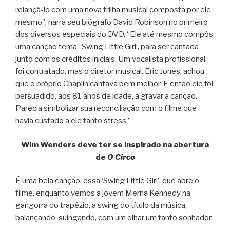
relançá-lo com uma nova trilha musical composta por ele
mesmo”, narra seu biógrafo David Robinson no primeiro
dos diversos especiais do DVD. “Ele até mesmo compôs
uma canção tema, ‘Swing Little Girl’, para ser cantada
junto com os créditos iniciais. Um vocalista profissional
foi contratado, mas o diretor musical, Eric Jones, achou
que o próprio Chaplin cantava bem melhor. E então ele foi
persuadido, aos 81 anos de idade, a gravar a canção.
Parecia simbolizar sua reconciliação com o filme que
havia custado a ele tanto stress.”
Wim Wenders deve ter se inspirado na abertura
de
O Circo
É uma bela canção, essa ‘Swing Little Girl’, que abre o
filme, enquanto vemos a jovem Merna Kennedy na
gangorra do trapézio, a swing do título da música,
balançando, suingando, com um olhar um tanto sonhador.