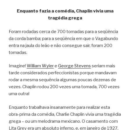
Enquanto fazia a comédia, Chaplin vivia uma
tragédia grega
Foram rodadas cerca de 700 tomadas para a seqüência
da corda bamba; para a seqüência em que o Vagabundo
entra na jaula do leão e não consegue sair, foram 200
tomadas.
Imagine!
William Wyler
e
George Stevens
seriam mais
tarde considerados perfeccionistas porque mandavam
rodar a mesma sequência algumas poucas dezenas de
vezes. Chaplin rodou 200 vezes uma tomada, 700 vezes
uma outra!
Enquanto trabalhava insanamente para realizar esta
obra-prima da comédia, Charlie Chaplin vivia uma tragédia
grega – ou um melodrama mexicano. O casamento com
Lita Grey era um absoluto inferno, e, em janeiro de 1927,