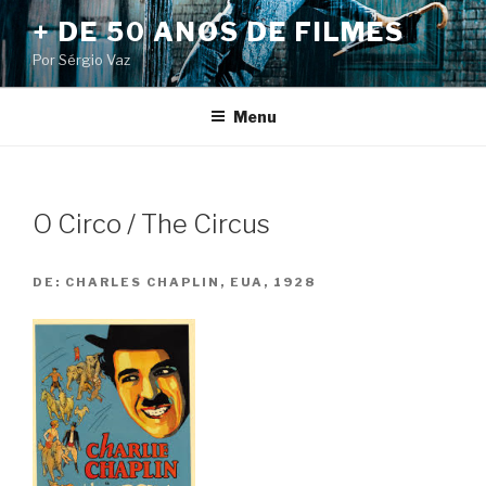
Pular
+ DE 50 ANOS DE FILMES
para
Por Sérgio Vaz
o
conteúdo
Menu
O Circo / The Circus
DE:
CHARLES CHAPLIN, EUA, 1928