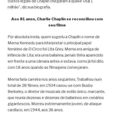
custos legais de Chaplin chegaram a quase US$ 1
milhão”, diz sua biografia.
Aos 81 anos, Charlie Chaplin se reconciliou com
seu filme
Por absoluta ironia, quem sugeriu a Chaplin o nome de
Merna Kennedy para interpretar o principal papel
feminino de
O Circo
foi Lita Grey. Merna era amiga de
infância de Lita; era uma bailarina, jamais tinha aparecido
em frente a uma câmara antes e estava, como já foi dito,
com 18 anos quando as filmagens começaram.
Merna faria carreira nos anos seguintes. Trabalhou num
total de 28 filmes; em 1934 casou-se com Busby
Berkeley, o diretor de musicais de estilo único, marcante,
que reunia dezenas e dezenas de bailarinos em cenários
gigantescos. Morreu extremamente jovem, de ataque
cardíaco, em 1944, aos 36 anos.