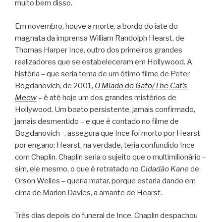
muito bem disso.
Em novembro, houve a morte, a bordo do iate do
magnata da imprensa William Randolph Hearst, de
Thomas Harper Ince, outro dos primeiros grandes
realizadores que se estabeleceram em Hollywood. A
história – que seria tema de um ótimo filme de Peter
Bogdanovich, de 2001,
O Miado do Gato/The Cat’s
Meow
– é até hoje um dos grandes mistérios de
Hollywood. Um boato persistente, jamais confirmado,
jamais desmentido – e que é contado no filme de
Bogdanovich -, assegura que Ince foi morto por Hearst
por engano; Hearst, na verdade, teria confundido Ince
com Chaplin. Chaplin seria o sujeito que o multimilionário –
sim, ele mesmo, o que é retratado no
Cidadão Kane
de
Orson Welles – queria matar, porque estaria dando em
cima de Marion Davies, a amante de Hearst.
Três dias depois do funeral de Ince, Chaplin despachou