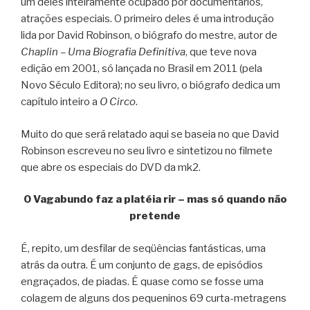
um deles inteiramente ocupado por documentários,
atrações especiais. O primeiro deles é uma introdução
lida por David Robinson, o biógrafo do mestre, autor de
Chaplin – Uma Biografia Definitiva
, que teve nova
edição em 2001, só lançada no Brasil em 2011 (pela
Novo Século Editora); no seu livro, o biógrafo dedica um
capítulo inteiro a
O Circo
.
Muito do que será relatado aqui se baseia no que David
Robinson escreveu no seu livro e sintetizou no filmete
que abre os especiais do DVD da mk2.
O Vagabundo faz a platéia rir – mas só quando não
pretende
É, repito, um desfilar de seqüências fantásticas, uma
atrás da outra. É um conjunto de gags, de episódios
engraçados, de piadas. É quase como se fosse uma
colagem de alguns dos pequeninos 69 curta-metragens