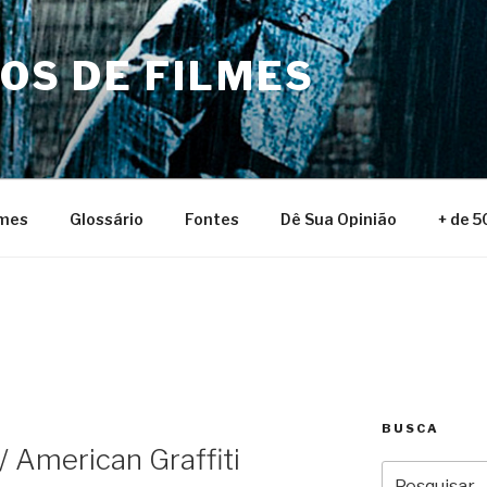
NOS DE FILMES
lmes
Glossário
Fontes
Dê Sua Opinião
+ de 5
BUSCA
/ American Graffiti
Pesquisar