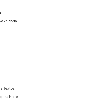
a
va Zelândia
de Textos
quela Noite