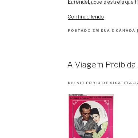
Earendel, aquela estrela que fi
“Raízes
Continue lendo
da
POSTADO EM
EUA E CANADÁ
Ambição
/
Comes
a
Horseman”
A Viagem Proibida /
DE:
VITTORIO DE SICA, ITÁL