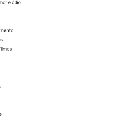
mor e ódio
amento
ica
Filmes
s
e