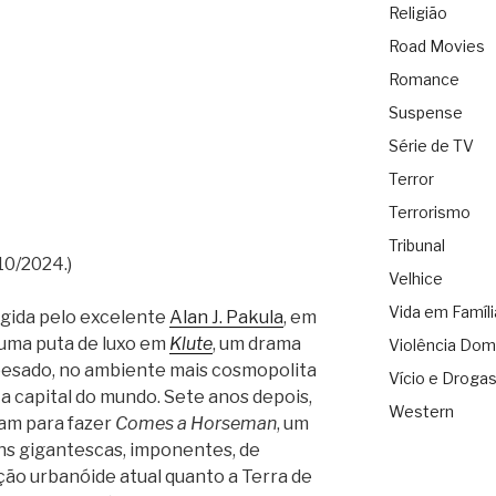
Religião
Road Movies
Romance
Suspense
Série de TV
Terror
Terrorismo
Tribunal
10/2024.)
Velhice
Vida em Famíli
rigida pelo excelente
Alan J. Pakula
, em
uma puta de luxo em
Klute
, um drama
Violência Dom
 pesado, no ambiente mais cosmopolita
Vício e Droga
 a capital do mundo. Sete anos depois,
Western
ram para fazer
Comes a Horseman
, um
s gigantescas, imponentes, de
ação urbanóide atual quanto a Terra de