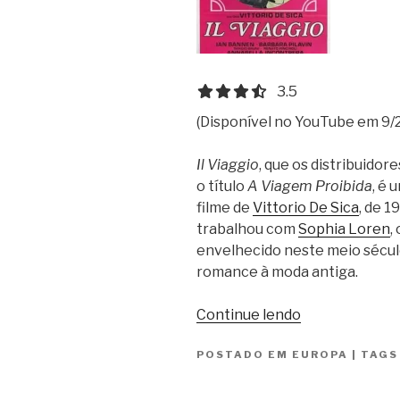
3.5 out of 5.0 stars
3.5
(Disponível no YouTube em 9/
Il Viaggio
, que os distribuido
o título
A Viagem Proibida
, é
filme de
Vittorio De Sica
, de 1
trabalhou com
Sophia Loren
,
envelhecido neste meio século.
romance à moda antiga.
“A
Continue lendo
Viagem
POSTADO EM
EUROPA
Proibida
|
TAG
/
Il