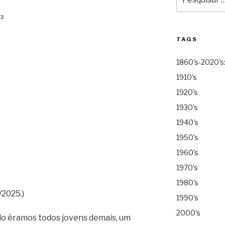
por:
3
TAGS
1860's-2020's
1910's
1920's
1930's
1940's
1950's
1960's
1970's
1980's
/2025.)
1990's
2000's
ndo éramos todos jovens demais, um