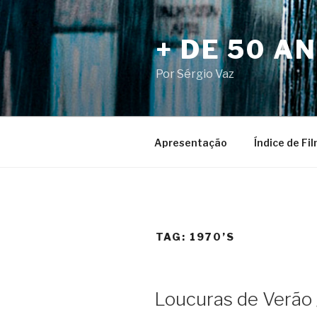
Pular
para
+ DE 50 A
o
conteúdo
Por Sérgio Vaz
Apresentação
Índice de Fi
TAG:
1970’S
Loucuras de Verão 