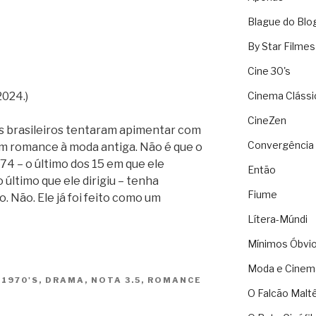
Blague do Blo
By Star Filmes
Cine 30's
2024.)
Cinema Clássi
CineZen
res brasileiros tentaram apimentar com
Convergência 
 um romance à moda antiga. Não é que o
974 – o último dos 15 em que ele
Então
 o último que ele dirigiu – tenha
Fiume
 Não. Ele já foi feito como um
Lítera-Múndi
Mínimos Óbvi
Moda e Cinem
S
1970'S
,
DRAMA
,
NOTA 3.5
,
ROMANCE
O Falcão Malt