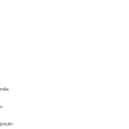
s
mília
co
gração