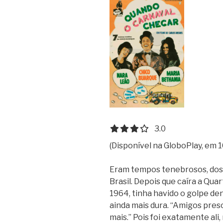
3.0 out of 5.0 stars
3.0
(Disponível na GloboPlay, em 1
Eram tempos tenebrosos, dos 
Brasil. Depois que caíra a Qua
1964, tinha havido o golpe den
ainda mais dura. “Amigos pres
mais.” Pois foi exatamente al