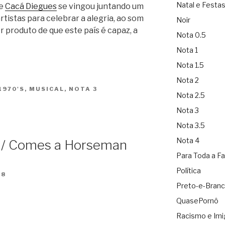
Natal e Festa
ue
Cacá Diegues
se vingou juntando um
istas para celebrar a alegria, ao som
Noir
r produto de que este país é capaz, a
Nota 0.5
Nota 1
Nota 1.5
Nota 2
1970'S
,
MUSICAL
,
NOTA 3
Nota 2.5
Nota 3
Nota 3.5
Nota 4
 / Comes a Horseman
Para Toda a Fa
Política
78
Preto-e-Bran
QuasePornô
Racismo e Imi