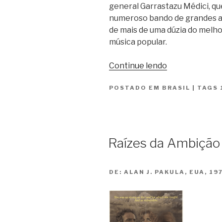
general Garrastazu Médici, q
numeroso bando de grandes art
de mais de uma dúzia do melho
música popular.
“Quando
Continue lendo
o
POSTADO EM
BRASIL
Carnaval
|
TAGS
Chegar”
Raízes da Ambição
DE:
ALAN J. PAKULA, EUA, 19