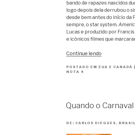
bando de rapazes nascidos du
logo depois dela derrubou o 
desde bem antes do início da 
sempre, o star system.
America
Lucas e produzido por Francis
e icônicos filmes que marcara
“Loucuras
Continue lendo
de
POSTADO EM
EUA E CANADÁ
Verão
NOTA 4
/
American
Graffiti”
Quando o Carnaval
DE:
CARLOS DIEGUES, BRASIL