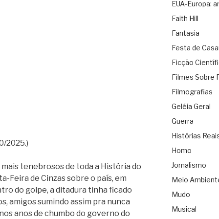
EUA-Europa: a
Faith Hill
Fantasia
Festa de Cas
Ficção Científ
Filmes Sobre 
Filmografias
Geléia Geral
Guerra
Histórias Reai
0/2025.)
Homo
Jornalismo
mais tenebrosos de toda a História do
rta-Feira de Cinzas sobre o país, em
Meio Ambient
tro do golpe, a ditadura tinha ficado
Mudo
os, amigos sumindo assim pra nunca
Musical
i, nos anos de chumbo do governo do