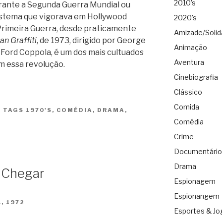
2010's
rante a Segunda Guerra Mundial ou
sistema que vigorava em Hollywood
2020's
Primeira Guerra, desde praticamente
Amizade/Solid
n Graffiti
, de 1973, dirigido por George
Animação
 Ford Coppola, é um dos mais cultuados
Aventura
m essa revolução.
Cinebiografia
Clássico
Comida
|
TAGS
1970'S
,
COMÉDIA
,
DRAMA
,
Comédia
Crime
Documentário
Drama
 Chegar
Espionagem
Espionangem
, 1972
Esportes & Jo