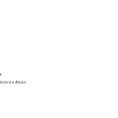
a
éstica e Abuso
s