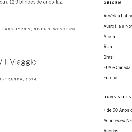
ca a 12,9 bilhões de anos-luz.
ORIGEM
América Latin
Austrália e No
|
TAGS
1970'S
,
NOTA 3
,
WESTERN
África
Ásia
Brasil
 Il Viaggio
EUA e Canadá
Europa
IA-FRANÇA, 1974
BONS SITES
+ de 50 Anos 
Aconteceu Na
Aporias