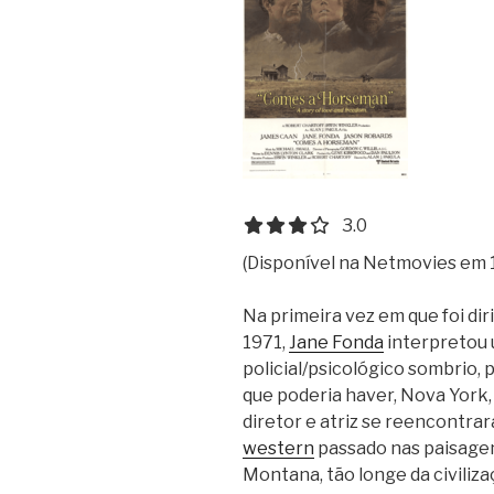
3.0 out of 5.0 stars
3.0
(Disponível na Netmovies em 
Na primeira vez em que foi di
1971,
Jane Fonda
interpretou 
policial/psicológico sombrio,
que poderia haver, Nova York,
diretor e atriz se reencontra
western
passado nas paisagen
Montana, tão longe da civiliz