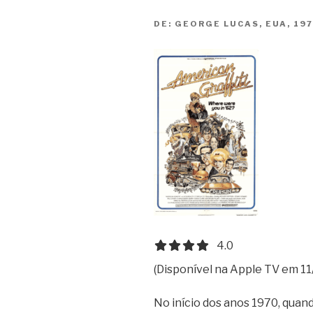
DE:
GEORGE LUCAS, EUA, 197
4.0 out of 5.0 stars
4.0
(Disponível na Apple TV em 11
No início dos anos 1970, qua