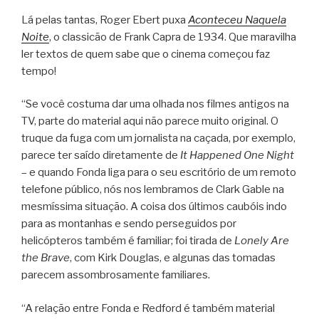
Lá pelas tantas, Roger Ebert puxa
Aconteceu Naquela
Noite
, o classicão de Frank Capra de 1934. Que maravilha
ler textos de quem sabe que o cinema começou faz
tempo!
“Se você costuma dar uma olhada nos filmes antigos na
TV, parte do material aqui não parece muito original. O
truque da fuga com um jornalista na caçada, por exemplo,
parece ter saído diretamente de
It Happened One Night
– e quando Fonda liga para o seu escritório de um remoto
telefone público, nós nos lembramos de Clark Gable na
mesmíssima situação. A coisa dos últimos caubóis indo
para as montanhas e sendo perseguidos por
helicópteros também é familiar; foi tirada de
Lonely Are
the Brave
, com Kirk Douglas, e algunas das tomadas
parecem assombrosamente familiares.
“A relação entre Fonda e Redford é também material