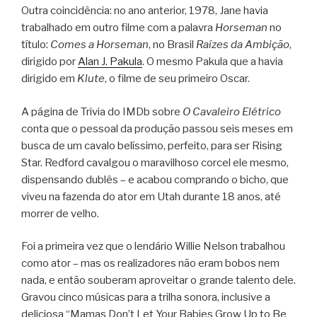
Outra coincidência: no ano anterior, 1978, Jane havia
trabalhado em outro filme com a palavra
Horseman
no
título:
Comes a Horseman
, no Brasil
Raízes da Ambição
,
dirigido por
Alan J. Pakula
. O mesmo Pakula que a havia
dirigido em
Klute
, o filme de seu primeiro Oscar.
A página de Trivia do IMDb sobre
O Cavaleiro Elétrico
conta que o pessoal da produção passou seis meses em
busca de um cavalo belíssimo, perfeito, para ser Rising
Star. Redford cavalgou o maravilhoso corcel ele mesmo,
dispensando dublês – e acabou comprando o bicho, que
viveu na fazenda do ator em Utah durante 18 anos, até
morrer de velho.
Foi a primeira vez que o lendário Willie Nelson trabalhou
como ator – mas os realizadores não eram bobos nem
nada, e então souberam aproveitar o grande talento dele.
Gravou cinco músicas para a trilha sonora, inclusive a
deliciosa “Mamas Don’t Let Your Babies Grow Up to Be