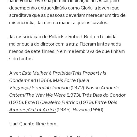
Jane Fonda teve sua primeira indicação ao Oscar pelo
desempenho extraordinário como Gloria, a jovem que
acreditava que as pessoas deveriam merecer um tiro de
misericórdia, da mesma maneira que os cavalos.
Já a associação de Pollack e Robert Redford é ainda
maior que a do diretor com a atriz. Fizeram juntos nada
menos de sete filmes. Nem me lembrava de que tinham
sido tantos.
A ver:
Esta Mulher é Proibida/This Property is
Condemned
(1966).
Mais Forte Que a
Vingança/Jeremiah Johnson
(1972).
Nosso Amor de
Ontem/The Way We Were
(1973).
Três Dias do Condor
(1975). Este
O Cavaleiro Elétrico
(1979).
Entre Dois
Amores/Out of Africa
(1985).
Havana
(1990).
Uau! Quanto filme bom.