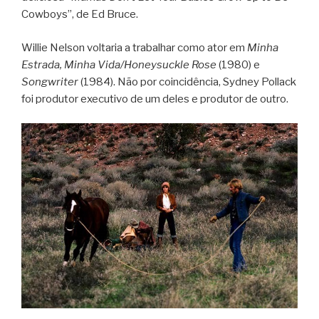
Cowboys”, de Ed Bruce.
Willie Nelson voltaria a trabalhar como ator em
Minha
Estrada, Minha Vida/Honeysuckle Rose
(1980) e
Songwriter
(1984). Não por coincidência, Sydney Pollack
foi produtor executivo de um deles e produtor de outro.