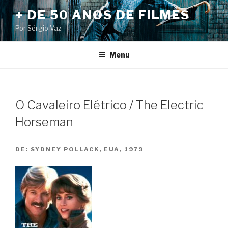
Pular
+ DE 50 ANOS DE FILMES
para
Por Sérgio Vaz
o
conteúdo
Menu
O Cavaleiro Elétrico / The Electric
Horseman
DE:
SYDNEY POLLACK, EUA, 1979