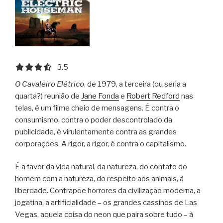
3.5 out of 5.0 stars
3.5
O Cavaleiro Elétrico
, de 1979, a terceira (ou seria a
quarta?) reunião de
Jane Fonda
e
Robert Redford
nas
telas, é um filme cheio de mensagens. É contra o
consumismo, contra o poder descontrolado da
publicidade, é virulentamente contra as grandes
corporações. A rigor, a rigor, é contra o capitalismo.
É a favor da vida natural, da natureza, do contato do
homem com a natureza, do respeito aos animais, à
liberdade. Contrapõe horrores da civilização moderna, a
jogatina, a artificialidade – os grandes cassinos de Las
Vegas, aquela coisa do neon que paira sobre tudo – à