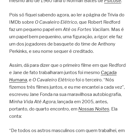
mesmo ano de 1960 faria o Norman Bates de
Psicose
.
Pois só fiquei sabendo agora, ao ler a página de Trivia do
IMDb sobre
O Cavaleiro Elétrico
, que Robert Redford
faz um pequeno papel em
Até os Fortes Vacilam
. Mas é
um papel bem pequenino, uma figuração, a rigor: ele faz
um dos jogadores de basquete do time de Anthony
Perkinks, e seu nome sequer é creditado.
Assim, dá para dizer que o primeiro filme em que Redford
e Jane de fato trabalharam juntos foi mesmo
Caçada
Humana
, e
O Cavaleiro Elétrico
foi o terceiro. “Nós
fizemos três filmes juntos, e eu me encantei a cada vez”,
escreveu Jane Fonda na sua maravilhosa autobiografia,
Minha Vida Até Agora
, lançada em 2005, antes,
portanto, do quarto encontro, em
Nossas Noites
. Ela
conta:
“De todos os astros masculinos com quem trabalhei, em