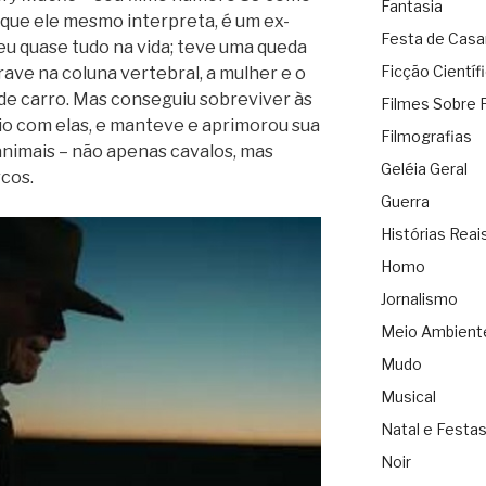
Fantasia
, que ele mesmo interpreta, é um ex-
Festa de Cas
u quase tudo na vida; teve uma queda
Ficção Científ
ve na coluna vertebral, a mulher e o
de carro. Mas conseguiu sobreviver às
Filmes Sobre 
io com elas, e manteve e aprimorou sua
Filmografias
animais – não apenas cavalos, mas
Geléia Geral
cos.
Guerra
Histórias Reai
Homo
Jornalismo
Meio Ambient
Mudo
Musical
Natal e Festa
Noir