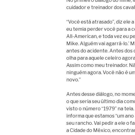
No primeiro diálogo do filme,
cuidador e treinador dos cava
“Você está atrasado”, diz ele
eu temia perder você para a 
All-American, e toda vez eu p
Mike. Alguém vai agarrá-lo.’ M
antes do acidente. Antes dos
olha para aquele celeiro agor
Assim como meu treinador. Nã
ninguém agora. Você não é um
novo.”
Antes desse diálogo, no mom
o que seria seu último dia c
visto o número “1979” na tela.
informa que estamos “um ano d
seu rancho. Vai pedir a ele o f
a Cidade do México, encontrar