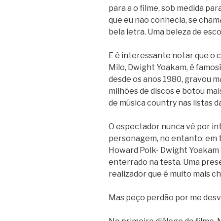
para a o filme, sob medida para
que eu não conhecia, se chama 
bela letra. Uma beleza de esco
E é interessante notar que o 
Milo, Dwight Yoakam, é famos
desde os anos 1980, gravou ma
milhões de discos e botou mai
de música country nas listas da
O espectador nunca vê por int
personagem, no entanto: em t
Howard Polk- Dwight Yoakam 
enterrado na testa. Uma pres
realizador que é muito mais ch
Mas peço perdão por me desvi