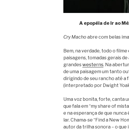
A epopéia de ir ao Mé
Cry Macho
abre com belas im
Bem, na verdade, todo o filme 
paisagens, tomadas gerais de 
grandes
westerns
. Na abertu
de uma paisagem um tanto outo
dirigindo de seu rancho até a
(interpretado por Dwight Yo
Uma voz bonita, forte, canta 
que fala em “my share of mist
e na esperança de que nunca 
lar. Chama-se “Find a New Hom
autor da trilha sonora – o qu