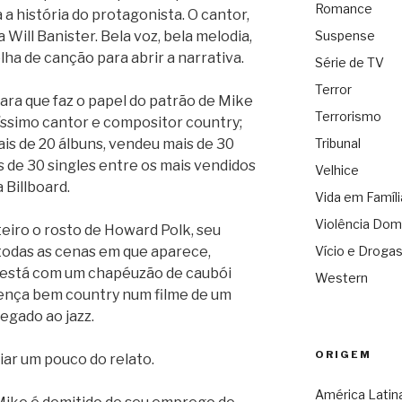
Romance
 a história do protagonista. O cantor,
Will Banister. Bela voz, bela melodia,
Suspense
lha de canção para abrir a narrativa.
Série de TV
Terror
cara que faz o papel do patrão de Mike
Terrorismo
íssimo cantor e compositor country;
is de 20 álbuns, vendeu mais de 30
Tribunal
s de 30 singles entre os mais vendidos
Velhice
 Billboard.
Vida em Famíli
Violência Dom
eiro o rosto de Howard Polk, seu
odas as cenas em que aparece,
Vício e Droga
está com um chapéuzão de caubói
Western
ença bem country num filme de um
egado ao jazz.
ORIGEM
ar um pouco do relato.
América Latin