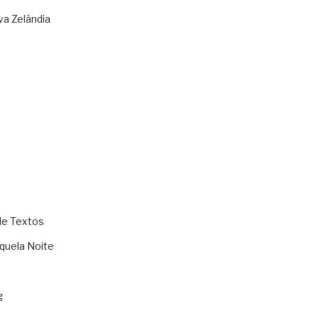
va Zelândia
de Textos
quela Noite
g