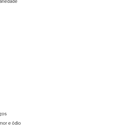
ariedade
gos
mor e ódio