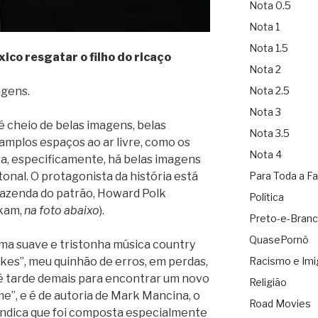
Nota 0.5
Nota 1
Nota 1.5
xico resgatar o filho do ricaço
Nota 2
agens.
Nota 2.5
Nota 3
é cheio de belas imagens, belas
Nota 3.5
amplos espaços ao ar livre, como os
Nota 4
ra, especificamente, há belas imagens
nal. O protagonista da história está
Para Toda a Fa
 fazenda do patrão, Howard Polk
Política
akam,
na foto abaixo
).
Preto-e-Bran
QuasePornô
uma suave e tristonha música country
akes”, meu quinhão de erros, em perdas,
Racismo e Imi
é tarde demais para encontrar um novo
Religião
e”, e é de autoria de Mark Mancina, o
Road Movies
e indica que foi composta especialmente