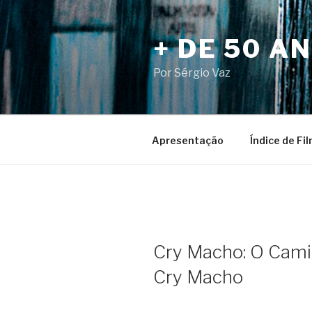
Pular
para
+ DE 50 A
o
conteúdo
Por Sérgio Vaz
Apresentação
Índice de Fi
Cry Macho: O Cami
Cry Macho