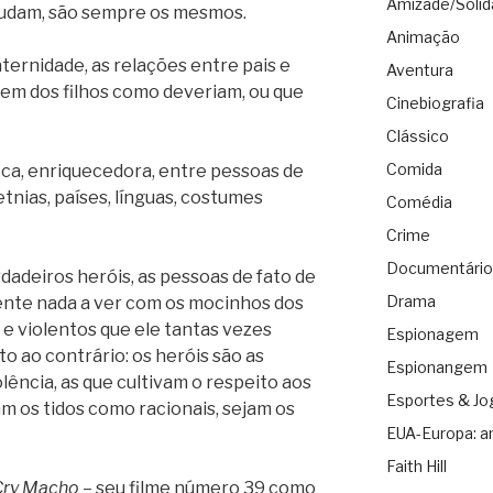
Amizade/Solid
mudam, são sempre os mesmos.
Animação
ternidade, as relações entre pais e
Aventura
 bem dos filhos como deveriam, ou que
Cinebiografia
Clássico
Comida
ica, enriquecedora, entre pessoas de
etnias, países, línguas, costumes
Comédia
Crime
Documentário
dadeiros heróis, as pessoas de fato de
Drama
nte nada a ver com os mocinhos dos
 e violentos que ele tantas vezes
Espionagem
o ao contrário: os heróis são as
Espionangem
lência, as que cultivam o respeito aos
Esportes & Jo
am os tidos como racionais, sejam os
EUA-Europa: a
Faith Hill
Cry Macho
– seu filme número 39 como