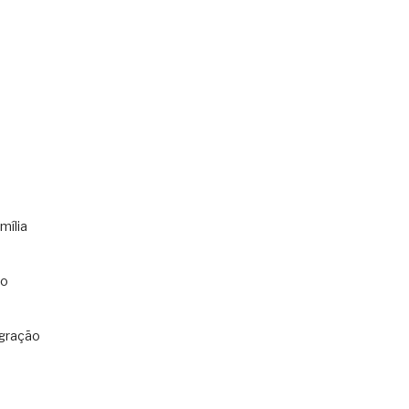
mília
co
gração