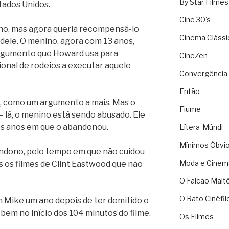
By Star Filmes
tados Unidos.
Cine 30's
ilho, mas agora queria recompensá-lo
Cinema Clássi
dele. O menino, agora com 13 anos,
argumento que Howard usa para
CineZen
nal de rodeios a executar aquele
Convergência 
Então
z, como um argumento a mais. Mas o
Fiume
– lá, o menino está sendo abusado. Ele
os anos em que o abandonou.
Lítera-Múndi
Mínimos Óbvi
ndono, pelo tempo em que não cuidou
Moda e Cinem
 os filmes de Clint Eastwood que não
O Falcão Malt
O Rato Cinéfil
Mike um ano depois de ter demitido o
em no início dos 104 minutos do filme.
Os Filmes