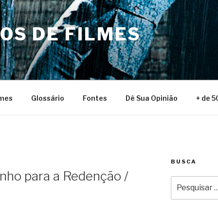
NOS DE FILMES
lmes
Glossário
Fontes
Dê Sua Opinião
+ de 5
BUSCA
nho para a Redenção /
Pesquisar
por: