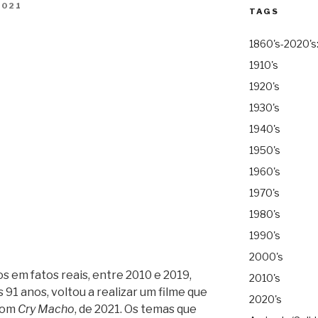
2021
TAGS
1860's-2020's
1910's
1920's
1930's
1940's
1950's
1960's
1970's
1980's
1990's
2000's
s em fatos reais, entre 2010 e 2019,
2010's
us 91 anos, voltou a realizar um filme que
2020's
 com
Cry Macho
, de 2021. Os temas que