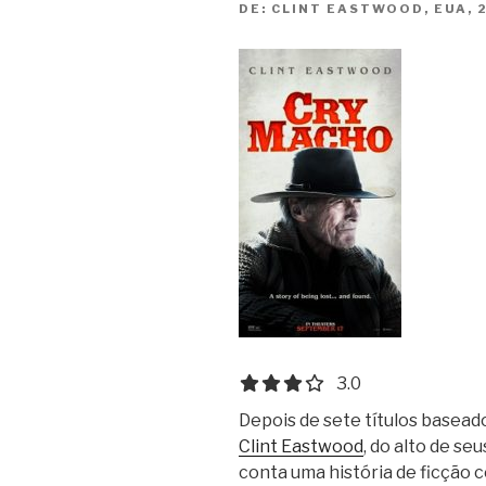
DE:
CLINT EASTWOOD, EUA, 
3.0 out of 5.0 stars
3.0
Depois de sete títulos baseado
Clint Eastwood
, do alto de se
conta uma história de ficção