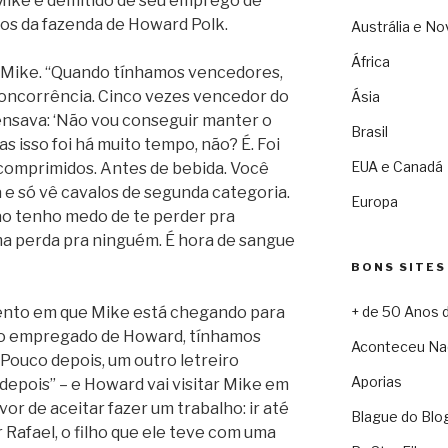
 Mike é demitido de seu emprego de
los da fazenda de Howard Polk.
Austrália e No
África
 a Mike. “Quando tínhamos vencedores,
concorrência. Cinco vezes vencedor do
Ásia
ensava: ‘Não vou conseguir manter o
Brasil
as isso foi há muito tempo, não? É. Foi
EUA e Canadá
 comprimidos. Antes de bebida. Você
a e só vê cavalos de segunda categoria.
Europa
o tenho medo de te perder pra
a perda pra ninguém. É hora de sangue
BONS SITES
ento em que Mike está chegando para
+ de 50 Anos 
omo empregado de Howard, tínhamos
Aconteceu Na
 Pouco depois, um outro letreiro
Aporias
epois” – e Howard vai visitar Mike em
avor de aceitar fazer um trabalho: ir até
Blague do Blo
 Rafael, o filho que ele teve com uma