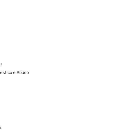
a
éstica e Abuso
s
a