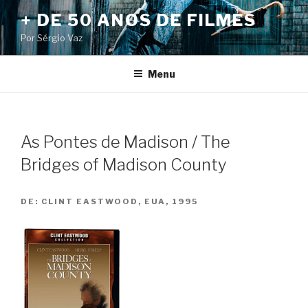
Pular
+ DE 50 ANOS DE FILMES
para
Por Sérgio Vaz
o
conteúdo
Menu
As Pontes de Madison / The
Bridges of Madison County
DE:
CLINT EASTWOOD, EUA, 1995