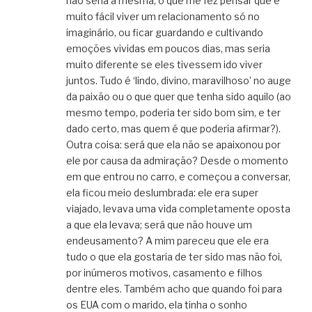
não seria a mesma, o que me fez pensar que é
muito fácil viver um relacionamento só no
imaginário, ou ficar guardando e cultivando
emoções vividas em poucos dias, mas seria
muito diferente se eles tivessem ido viver
juntos. Tudo é ‘lindo, divino, maravilhoso’ no auge
da paixão ou o que quer que tenha sido aquilo (ao
mesmo tempo, poderia ter sido bom sim, e ter
dado certo, mas quem é que poderia afirmar?).
Outra coisa: será que ela não se apaixonou por
ele por causa da admiração? Desde o momento
em que entrou no carro, e começou a conversar,
ela ficou meio deslumbrada: ele era super
viajado, levava uma vida completamente oposta
a que ela levava; será que não houve um
endeusamento? A mim pareceu que ele era
tudo o que ela gostaria de ter sido mas não foi,
por inúmeros motivos, casamento e filhos
dentre eles. Também acho que quando foi para
os EUA com o marido, ela tinha o sonho