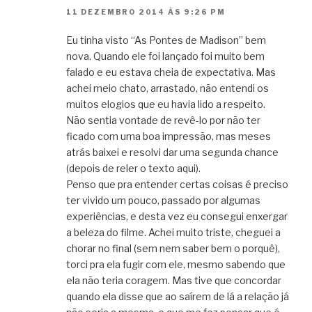
11 DEZEMBRO 2014 ÀS 9:26 PM
Eu tinha visto “As Pontes de Madison” bem
nova. Quando ele foi lançado foi muito bem
falado e eu estava cheia de expectativa. Mas
achei meio chato, arrastado, não entendi os
muitos elogios que eu havia lido a respeito.
Não sentia vontade de revê-lo por não ter
ficado com uma boa impressão, mas meses
atrás baixei e resolvi dar uma segunda chance
(depois de reler o texto aqui).
Penso que pra entender certas coisas é preciso
ter vivido um pouco, passado por algumas
experiências, e desta vez eu consegui enxergar
a beleza do filme. Achei muito triste, cheguei a
chorar no final (sem nem saber bem o porquê),
torci pra ela fugir com ele, mesmo sabendo que
ela não teria coragem. Mas tive que concordar
quando ela disse que ao saírem de lá a relação já