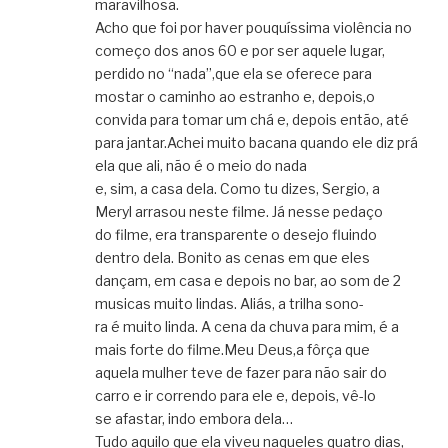
maravilhosa.
Acho que foi por haver pouquíssima violência no
começo dos anos 60 e por ser aquele lugar,
perdido no “nada”,que ela se oferece para
mostar o caminho ao estranho e, depois,o
convida para tomar um chá e, depois então, até
para jantar.Achei muito bacana quando ele diz prá
ela que ali, não é o meio do nada
e, sim, a casa dela. Como tu dizes, Sergio, a
Meryl arrasou neste filme. Já nesse pedaço
do filme, era transparente o desejo fluindo
dentro dela. Bonito as cenas em que eles
dançam, em casa e depois no bar, ao som de 2
musicas muito lindas. Aliás, a trilha sono-
ra é muito linda. A cena da chuva para mim, é a
mais forte do filme.Meu Deus,a fôrça que
aquela mulher teve de fazer para não sair do
carro e ir correndo para ele e, depois, vê-lo
se afastar, indo embora dela…
Tudo aquilo que ela viveu naqueles quatro dias,