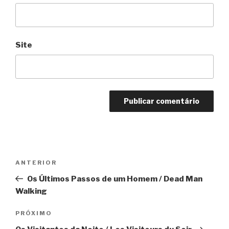
Site
Navegação
Anterior
ANTERIOR
de
Os Últimos Passos de um Homem / Dead Man
Post
Walking
Próximo
PRÓXIMO