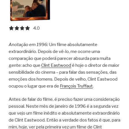
4.0 out of 5.0 stars
4.0
Anotação em 1996:
Um filme absolutamente
extraordinário. Depois de vê-lo, me ocorre uma
comparação que poderá parecer absurda para muita
gente: acho que
Clint Eastwood
é hoje o diretor de maior
sensibilidade do cinema – para falar das sensações, das
emoções dos homens. Depois de velho, Clint Eastwood
ocupou o lugar que era de
François Truffaut
.
Antes de falar do filme, é preciso fazer uma consideração
pessoal. Neste mês de janeiro de 1996 é a segunda vez
que vejo um filme inédito e absolutamente extraordinário
de Clint Eastwood. Então a verdade dos fatos é que, para
mim, hoje, ver pela primeira vez um filme de Clint