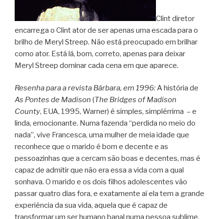
Clint diretor
encarrega o Clint ator de ser apenas uma escada para o
brilho de Meryl Streep. Não está preocupado em brilhar
como ator. Está lá, bom, correto, apenas para deixar
Meryl Streep dominar cada cena em que aparece.
Resenha para a revista Bárbara, em 1996:
A história de
As Pontes de Madison
(
The Bridges of Madison
County
, EUA, 1995, Warner) é simples, simplérrima – e
linda, emocionante. Numa fazenda “perdida no meio do
nada”, vive Francesca, uma mulher de meia idade que
reconhece que o marido é bom e decente e as
pessoazinhas que a cercam são boas e decentes, mas é
capaz de admitir que não era essa a vida com a qual
sonhava. O marido e os dois filhos adolescentes vão
passar quatro dias fora, e exatamente aí ela tem a grande
experiência da sua vida, aquela que é capaz de
transformar um ser humano banal numa pessoa sublime.