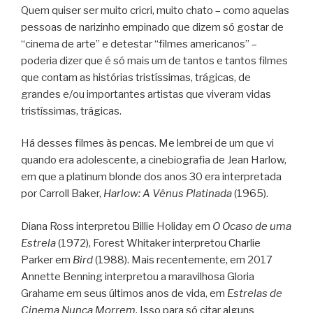
Quem quiser ser muito cricri, muito chato – como aquelas
pessoas de narizinho empinado que dizem só gostar de
“cinema de arte” e detestar “filmes americanos” –
poderia dizer que é só mais um de tantos e tantos filmes
que contam as histórias tristíssimas, trágicas, de
grandes e/ou importantes artistas que viveram vidas
tristíssimas, trágicas.
Há desses filmes às pencas. Me lembrei de um que vi
quando era adolescente, a cinebiografia de Jean Harlow,
em que a platinum blonde dos anos 30 era interpretada
por Carroll Baker,
Harlow: A Vênus Platinada
(1965).
Diana Ross interpretou Billie Holiday em
O Ocaso de uma
Estrela
(1972), Forest Whitaker interpretou Charlie
Parker em
Bird
(1988). Mais recentemente, em 2017
Annette Benning interpretou a maravilhosa Gloria
Grahame em seus últimos anos de vida, em
Estrelas de
Cinema Nunca Morrem
. Isso para só citar alguns