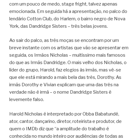
com um pouco de medo, stage fright, talvez apenas
emocionada. Em seguida há a apresentação, no palco do
lendário Cotton Club, do Harlem, o bairro negro de Nova
York, das Dandridge Sisters – três belas jovens.
Ao sair do palco, as três moças se encontram por um
breve instante com os artistas que vão se apresentar em
seguida, os Irmãos Nicholas – muitíssimo mais famosos
do que as Irmãs Dandridge. O mais velho dos Nicholas, o
líder do grupo, Harold, faz elogios às irmãs, mas vê-se
que ele está mirando a mais bela das três, Dorothy. As
irmãs Dorothy e Vivian explicam que uma das três na
verdade não é irmã – o nome Dandridge Sisters é
levemente falso.
Harold Nicholas é interpretado por Obba Babatundé,
ator, cantor, dançarino, diretor, roteirista e produtor, de
quem o IMDb diz que “a amplitude do trabalho é
conhecida no mundo inteiro por audiências de todas as