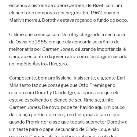
encenou a história da ópera
Carmen
, de Bizet, com um
elenco todo composto por negros. Em 1962, quando
Marilyn morreu, Dorothy estava roçando o fundo do poço.
O filme que começa com Dorothy chegando à cerimônia
do Oscar de 1955, em que ela concorria ao prêmio de
melhor atriz por
Carmen Jones
, dá grande importância, é
claro, ao encontro da jovem atriz com o buldogue nascido
no Império Áustro-Húngaro.
Competente, bom profissional, insistente, o agente Earl
Mills tanto faz que consegue que Otto Preminger o
receba com Dorothy Dandridge, na época em que ele
estava escolhendo o elenco de seu filme seguinte,
Carmen Jones
. De novo, pode ter havido aqui um pouco
de licença poética, de cereja no bolo, mas o fato é que,
quando Preminger disse que toparia submeter Dorothy a
um teste para o papel secundário de Cindy Lou, e não
para o de Carmen, ela foi embora batendo a sola dos