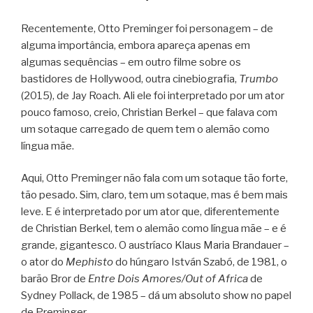
Recentemente, Otto Preminger foi personagem – de
alguma importância, embora apareça apenas em
algumas sequências – em outro filme sobre os
bastidores de Hollywood, outra cinebiografia,
Trumbo
(2015), de Jay Roach. Ali ele foi interpretado por um ator
pouco famoso, creio, Christian Berkel – que falava com
um sotaque carregado de quem tem o alemão como
língua mãe.
Aqui, Otto Preminger não fala com um sotaque tão forte,
tão pesado. Sim, claro, tem um sotaque, mas é bem mais
leve. E é interpretado por um ator que, diferentemente
de Christian Berkel, tem o alemão como língua mãe – e é
grande, gigantesco. O austríaco Klaus Maria Brandauer –
o ator do
Mephisto
do húngaro István Szabó, de 1981, o
barão Bror de
Entre Dois Amores/Out of Africa
de
Sydney Pollack, de 1985 – dá um absoluto show no papel
de Preminger.