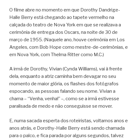
O filme abre no momento em que Dorothy Dandrige-
Halle Berry está chegando ao tapete vermelho na
calçada do teatro de Nova York em que se realizava a
cerimônia de entrega dos Oscars, na noite de 30 de
março de 1955. (Naquele ano, houve cerimônia em Los
Angeles, com Bob Hope como mestre-de-cerimônias, e
em Nova York, com Thelma Ritter como M.C.)
A irmã de Dorothy, Vivian (Cynda Williams), vai à frente
dela, enquanto a atriz caminha bem devagar no seu
momento de maior glória, os flashes dos fotógrafos
espocando, as pessoas falando seu nome. Vivian a
chama – “Venha, venha!” –, como se a irmã estivesse
paralisada de medo e não conseguisse se mover.
E, numa sacada esperta dos roteiristas, voltamos anos e
anos atrás, e Dorothy-Halle Berry está sendo chamada
para o palco, e fica parada por alguns segundos, talvez