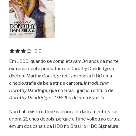
3.0 out of 5.0 stars
3.0
Em 1999, quando se completavam 34 anos da morte
extremamente prematura de Dorothy Dandridge, a
diretora Martha Coolidge realizou para a HBO uma
cinebiografia da bela atriz e cantora,
Introducing
Dorothy Dandrige
, que no Brasil ganhou o título de
Dorothy Dandridge – O Brilho de uma Estrela
.
Não tinha visto o filme na época do lançamento; vi só
agora, 21 anos depois, porque o filme voltou ao cartaz
em um dos canais da HBO no Brasil, o HBO Signature.