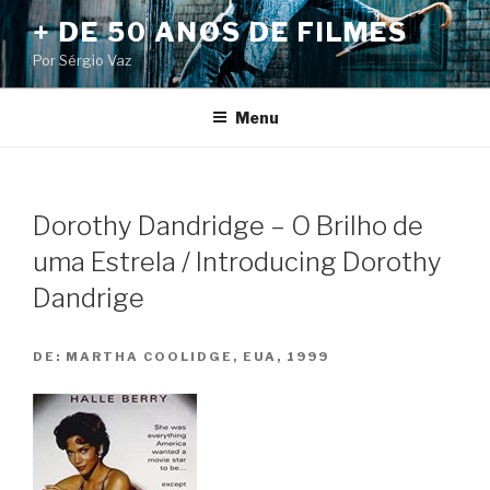
Pular
+ DE 50 ANOS DE FILMES
para
Por Sérgio Vaz
o
conteúdo
Menu
Dorothy Dandridge – O Brilho de
uma Estrela / Introducing Dorothy
Dandrige
DE:
MARTHA COOLIDGE, EUA, 1999