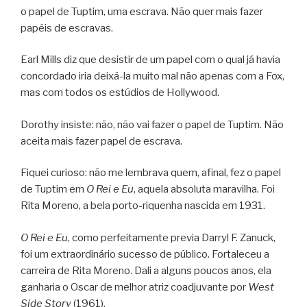
o papel de Tuptim, uma escrava. Não quer mais fazer
papéis de escravas.
Earl Mills diz que desistir de um papel com o qual já havia
concordado iria deixá-la muito mal não apenas com a Fox,
mas com todos os estúdios de Hollywood.
Dorothy insiste: não, não vai fazer o papel de Tuptim. Não
aceita mais fazer papel de escrava.
Fiquei curioso: não me lembrava quem, afinal, fez o papel
de Tuptim em
O Rei e Eu
, aquela absoluta maravilha. Foi
Rita Moreno, a bela porto-riquenha nascida em 1931.
O Rei e Eu
, como perfeitamente previa Darryl F. Zanuck,
foi um extraordinário sucesso de público. Fortaleceu a
carreira de Rita Moreno. Dali a alguns poucos anos, ela
ganharia o Oscar de melhor atriz coadjuvante por
West
Side Story
(1961).