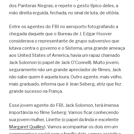
dos Panteras Negras, e repete o gesto típico deles, a
mão direita erguida, fechada, no sinal de luta, de vitória.
Entre os agentes do FBI no aeroporto fotografando a
chegada daquele que o Bureau de J. Edgar Hoover
considerava o representante de grupo subversivo que
lutava contra o governo e o Sistema, uma grande ameaça
aos United States of America, havia um rapaz chamado
Jack Solomon (o papel de Jack O’Connell). Muito jovem,
seguramente não um grande apreciador de filmes, Jack
não sabe quem é aquela loura. Outro agente, mais velho,
mais graduado, informa que é Jean Seberg, atriz que fez
grande sucesso na França.
Esse jovem agente do FBI, Jack Solomon, terá imensa
importância no filme
Seberg
. Vamos ficar conhecendo
sua jovem mulher, Linette (o papel da linda e excelente
Margaret Qualley
). Vamos acompanhar os dois em um
compromisso social com a família dele, vamos assistir a