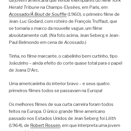
da jovem americana que vende exemplares do
New York
Herald Tribune
na Champs-Elysées, em Paris, em
Acossado/À Bout de Souffle
(1960), o primeiro filme de
Jean-Luc Godard, com roteiro de François Truffaut, que
se tornaria o marco da nouvelle vague, um filme
absolutamente cult. (Na foto acima, Jean Seberg e Jean-
Paul Belmondo em cena de
Acossado
.)
Tinha, no filme marcante, o cabelinho bem curtinho, tipo
Joãozinho – ainda efeito do corte quase total para o papel
de Joana D’Arc.
Uma americaninha do interior bravo – e seus quatro
primeiros filmes todos se passavam na Europa!
Os melhores filmes de sua curta carreira foram todos
feitos na Europa. O único grande filme americano
passado nos Estados Unidos de Jean Seberg foi
Lilith
(1964), de
Robert Rossen
, em que interpreta uma jovem