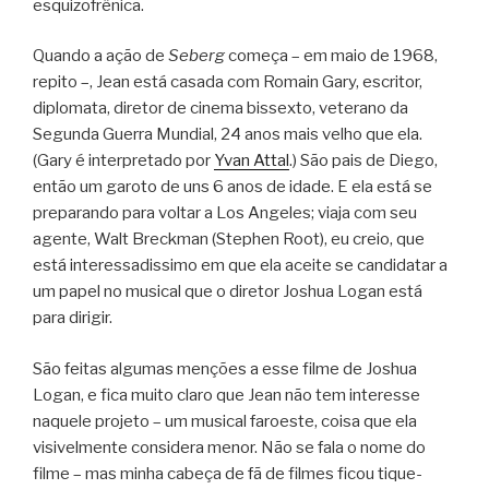
esquizofrênica.
Quando a ação de
Seberg
começa – em maio de 1968,
repito –, Jean está casada com Romain Gary, escritor,
diplomata, diretor de cinema bissexto, veterano da
Segunda Guerra Mundial, 24 anos mais velho que ela.
(Gary é interpretado por
Yvan Attal
.) São pais de Diego,
então um garoto de uns 6 anos de idade. E ela está se
preparando para voltar a Los Angeles; viaja com seu
agente, Walt Breckman (Stephen Root), eu creio, que
está interessadissimo em que ela aceite se candidatar a
um papel no musical que o diretor Joshua Logan está
para dirigir.
São feitas algumas menções a esse filme de Joshua
Logan, e fica muito claro que Jean não tem interesse
naquele projeto – um musical faroeste, coisa que ela
visivelmente considera menor. Não se fala o nome do
filme – mas minha cabeça de fã de filmes ficou tique-