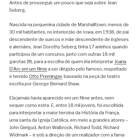
Antes de prosseguir, um pouco que seja sobre Jean
Seberg.
Nascida na pequenina cidade de Marshalltown, menos de
30 mil habitantes, no interiorzão de Iowa, em 1938, de pai
descendente de suecos e mãe descendente de ingleses
e alemães, Jean Dorothy Seberg tinha 17 aninhos quando
participou de um concurso, junto com outras 18 mil
garotas (!!!), para a escolha de quem iria interpretar
Joana
D’Arc em um filme
a ser dirigido pelo famoso, respeitado
e temido
Otto Preminger
, baseado na peça de teatro
escrita por George Bernard Shaw.
Ela jamais havia aparecido em um filme antes, nem
sequer como extra. E, entre 18 mil jovens, foi escolhida
para interpretar a maior heroína da História da França,
uma santa da Igreja Católica, em meio a grandes atores –
John Gielgud, Anton Walbrook, Richard Todd, Richard
Widmark – e sob a direção de um realizador com a fama