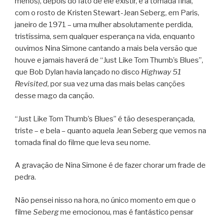
menos), depois do fato de ele existir, é a tomada final,
com o rosto de Kristen Stewart-Jean Seberg, em Paris,
janeiro de 1971 – uma mulher absolutamente perdida,
tristíssima, sem qualquer esperança na vida, enquanto
ouvimos Nina Simone cantando a mais bela versão que
houve e jamais haverá de “Just Like Tom Thumb’s Blues”,
que Bob Dylan havia lançado no disco
Highway 51
Revisited
, por sua vez uma das mais belas canções
desse mago da canção.
“Just Like Tom Thumb’s Blues” é tão desesperançada,
triste – e bela – quanto aquela Jean Seberg que vemos na
tomada final do filme que leva seu nome.
A gravação de Nina Simone é de fazer chorar um frade de
pedra.
Não pensei nisso na hora, no único momento em que o
filme
Seberg
me emocionou, mas é fantástico pensar