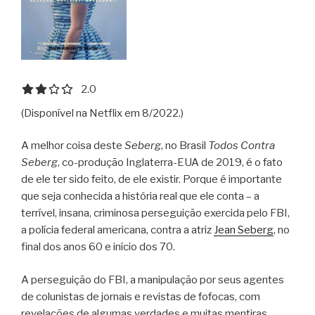
2.0 out of 5.0 stars
2.0
(Disponível na Netflix em 8/2022.)
A melhor coisa deste
Seberg
, no Brasil
Todos Contra
Seberg
, co-produção Inglaterra-EUA de 2019, é o fato
de ele ter sido feito, de ele existir. Porque é importante
que seja conhecida a história real que ele conta – a
terrível, insana, criminosa perseguição exercida pelo FBI,
a polícia federal americana, contra a atriz
Jean Seberg
, no
final dos anos 60 e início dos 70.
A perseguição do FBI, a manipulação por seus agentes
de colunistas de jornais e revistas de fofocas, com
revelações de algumas verdades e muitas mentiras