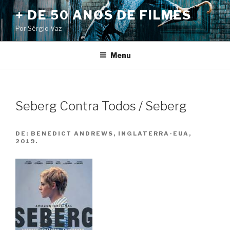
Pular
+ DE 50 ANOS DE FILMES
para
Por Sérgio Vaz
o
conteúdo
Menu
Seberg Contra Todos / Seberg
DE:
BENEDICT ANDREWS, INGLATERRA-EUA,
2019.