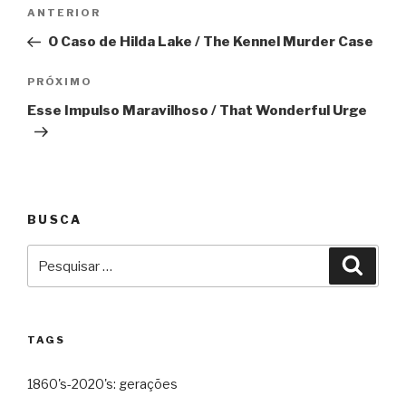
Navegação
Anterior
ANTERIOR
de
O Caso de Hilda Lake / The Kennel Murder Case
Post
Próximo
PRÓXIMO
Esse Impulso Maravilhoso / That Wonderful Urge
BUSCA
Pesquisar
Pesqu
por:
TAGS
1860's-2020's: gerações