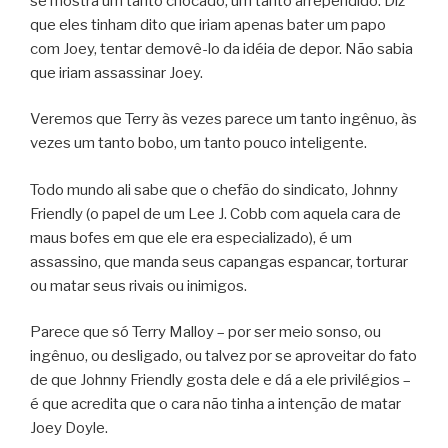
se mostra um tanto chocado, um tanto arrependido. Diz
que eles tinham dito que iriam apenas bater um papo
com Joey, tentar demovê-lo da idéia de depor. Não sabia
que iriam assassinar Joey.
Veremos que Terry às vezes parece um tanto ingênuo, às
vezes um tanto bobo, um tanto pouco inteligente.
Todo mundo ali sabe que o chefão do sindicato, Johnny
Friendly (o papel de um Lee J. Cobb com aquela cara de
maus bofes em que ele era especializado), é um
assassino, que manda seus capangas espancar, torturar
ou matar seus rivais ou inimigos.
Parece que só Terry Malloy – por ser meio sonso, ou
ingênuo, ou desligado, ou talvez por se aproveitar do fato
de que Johnny Friendly gosta dele e dá a ele privilégios –
é que acredita que o cara não tinha a intenção de matar
Joey Doyle.