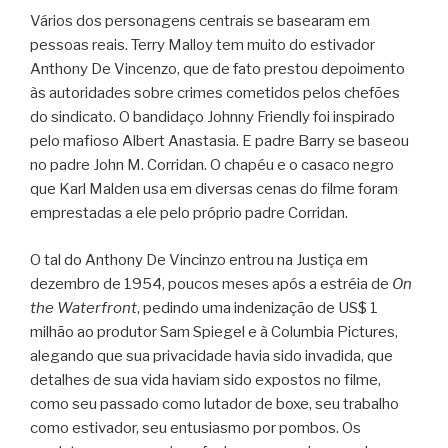
Vários dos personagens centrais se basearam em
pessoas reais. Terry Malloy tem muito do estivador
Anthony De Vincenzo, que de fato prestou depoimento
às autoridades sobre crimes cometidos pelos chefões
do sindicato. O bandidaço Johnny Friendly foi inspirado
pelo mafioso Albert Anastasia. E padre Barry se baseou
no padre John M. Corridan. O chapéu e o casaco negro
que Karl Malden usa em diversas cenas do filme foram
emprestadas a ele pelo próprio padre Corridan.
O tal do Anthony De Vincinzo entrou na Justiça em
dezembro de 1954, poucos meses após a estréia de
On
the Waterfront
, pedindo uma indenização de US$ 1
milhão ao produtor Sam Spiegel e à Columbia Pictures,
alegando que sua privacidade havia sido invadida, que
detalhes de sua vida haviam sido expostos no filme,
como seu passado como lutador de boxe, seu trabalho
como estivador, seu entusiasmo por pombos. Os