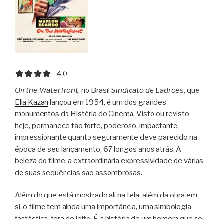
4.0 out of 5.0 stars
4.0
On the Waterfront
, no Brasil
Sindicato de Ladrões
, que
Elia Kazan
lançou em 1954, é um dos grandes
monumentos da História do Cinema. Visto ou revisto
hoje, permanece tão forte, poderoso, impactante,
impressionante quanto seguramente deve parecido na
época de seu lançamento, 67 longos anos atrás. A
beleza do filme, a extraordinária expressividade de várias
de suas sequências são assombrosas.
Além do que está mostrado ali na tela, além da obra em
si, o filme tem ainda uma importância, uma simbologia
fantástica, fora de jeito. É a história de um homem que se