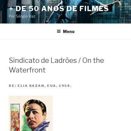
Pular
+ DE 50 ANOS DE FILMES
para
Por Sérgio Vaz
o
conteúdo
Menu
Sindicato de Ladrões / On the
Waterfront
DE:
ELIA KAZAN, EUA, 1954.