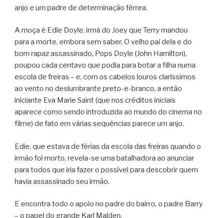
anjo e um padre de determinação férrea.
A moça é Edie Doyle, irmâ do Joey que Terry mandou
para a morte, embora sem saber. O velho pai dela e do
bom rapaz assassinado, Pops Doyle (John Hamilton),
poupou cada centavo que podia para botar a filha numa
escola de freiras – e, com os cabelos louros claríssimos
ao vento no deslumbrante preto-e-branco, a então
iniciante Eva Marie Saint (que nos créditos iniciais
aparece como sendo introduzida ao mundo do cinema no
filme) de fato em várias sequências parece um anjo.
Edie, que estava de férias da escola das freiras quando o
irmão foi morto, revela-se uma batalhadora ao anunciar
para todos que iria fazer o possível para descobrir quem
havia assassinado seu irmão.
E encontra todo o apoio no padre do bairro, o padre Barry
– o papel do grande Karl Malden.