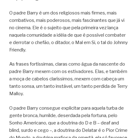
O padre Barry é um dos religiosos mais firmes, mais
combativos, mais poderosos, mais fascinantes que já vi
no cinema. Ele é o sujeito que pela primeira vez lança
naquela comunidade a idéia de que é possível combater
e derrotar o chefão, o ditador, o Mal em Si, o tal do Johnny
Friendly.
As frases fortíssimas, claras como água da nascente do
padre Barry mexem com os estivadores. Elas, e também
a moça de cabelos claríssimos, mexem com cabeça um
tanto sonsa, um tanto instável, um tanto perdida de Terry
Malloy.
O padre Barry consegue explicitar para aquela turba de
gente bronca, humilde, deserdada pela fortuna, pelo
Sonho Americano, que a doutrina do D e B – deaf and
blind, surdo e cego –, a doutrina do Delatar é o Pior Crime
do Mundo, a doutrina mafiosa da omertà, ela só favorece