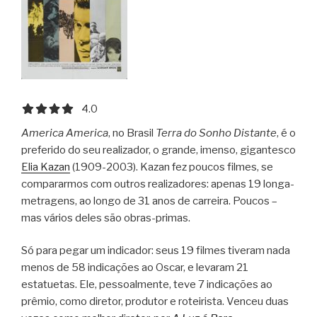
4.0 out of 5.0 stars
4.0
America America
, no Brasil
Terra do Sonho Distante
, é o
preferido do seu realizador, o grande, imenso, gigantesco
Elia Kazan
(1909-2003). Kazan fez poucos filmes, se
compararmos com outros realizadores: apenas 19 longa-
metragens, ao longo de 31 anos de carreira. Poucos –
mas vários deles são obras-primas.
Só para pegar um indicador: seus 19 filmes tiveram nada
menos de 58 indicações ao Oscar, e levaram 21
estatuetas. Ele, pessoalmente, teve 7 indicações ao
prêmio, como diretor, produtor e roteirista. Venceu duas