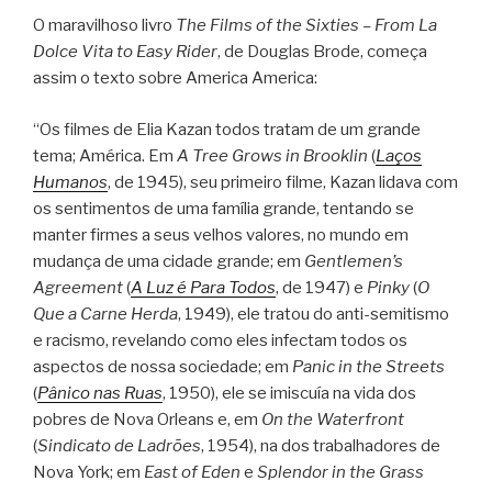
O maravilhoso livro
The Films of the Sixties – From La
Dolce Vita to Easy Rider
, de Douglas Brode, começa
assim o texto sobre America America:
“Os filmes de Elia Kazan todos tratam de um grande
tema; América. Em
A Tree Grows in Brooklin
(
Laços
Humanos
, de 1945), seu primeiro filme, Kazan lidava com
os sentimentos de uma família grande, tentando se
manter firmes a seus velhos valores, no mundo em
mudança de uma cidade grande; em
Gentlemen’s
Agreement
(
A Luz é Para Todos
, de 1947) e
Pinky
(
O
Que a Carne Herda
, 1949), ele tratou do anti-semitismo
e racismo, revelando como eles infectam todos os
aspectos de nossa sociedade; em
Panic in the Streets
(
Pânico nas Ruas
, 1950), ele se imiscuía na vida dos
pobres de Nova Orleans e, em
On the Waterfront
(
Sindicato de Ladrões
, 1954), na dos trabalhadores de
Nova York; em
East of Eden
e
Splendor in the Grass