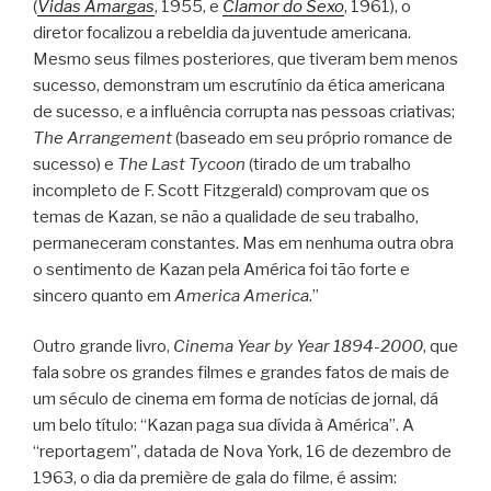
(
Vidas Amargas
, 1955, e
Clamor do Sexo
, 1961), o
diretor focalizou a rebeldia da juventude americana.
Mesmo seus filmes posteriores, que tiveram bem menos
sucesso, demonstram um escrutínio da ética americana
de sucesso, e a influência corrupta nas pessoas criativas;
The Arrangement
(baseado em seu próprio romance de
sucesso) e
The Last Tycoon
(tirado de um trabalho
incompleto de F. Scott Fitzgerald) comprovam que os
temas de Kazan, se não a qualidade de seu trabalho,
permaneceram constantes. Mas em nenhuma outra obra
o sentimento de Kazan pela América foi tão forte e
sincero quanto em
America America
.”
Outro grande livro,
Cinema Year by Year 1894-2000
, que
fala sobre os grandes filmes e grandes fatos de mais de
um século de cinema em forma de notícias de jornal, dá
um belo título: “Kazan paga sua dívida à América”. A
“reportagem”, datada de Nova York, 16 de dezembro de
1963, o dia da première de gala do filme, é assim: