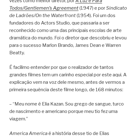
vezes como melhor diretor, por
A Luz é Para
Todos/Gentlemen’s Agreement
(1947) e por
Sindicato
de Ladrões/On the Waterfront
(1954). Foi um dos
fundadores do Actors Studio, que passaria a ser
reconhecido como uma das principais escolas de arte
dramática do mundo. Foi o diretor que descobriu e levou
para o sucesso Marlon Brando, James Dean e Warren
Beatty.
É facílimo entender por que o realizador de tantos
grandes filmes tem um carinho especial por este aqui. A
explicação vem na voz dele mesmo, antes de vermos a
primeira sequência deste filme longo, de 168 minutos:
– “Meu nome é Elia Kazan. Sou grego de sangue, turco
de nascimento e americano porque meu tio fez uma
viagem.”
America America
é a história desse tio de Elias