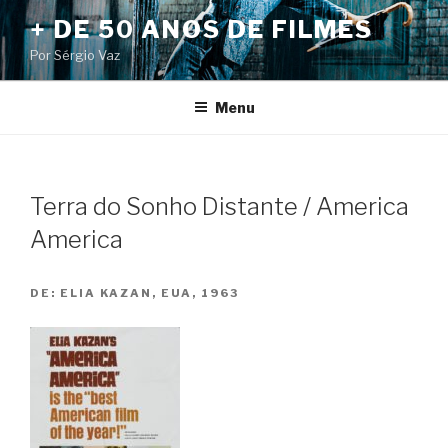
Pular
+ DE 50 ANOS DE FILMES
para
Por Sérgio Vaz
o
conteúdo
Menu
Terra do Sonho Distante / America
America
DE:
ELIA KAZAN, EUA, 1963