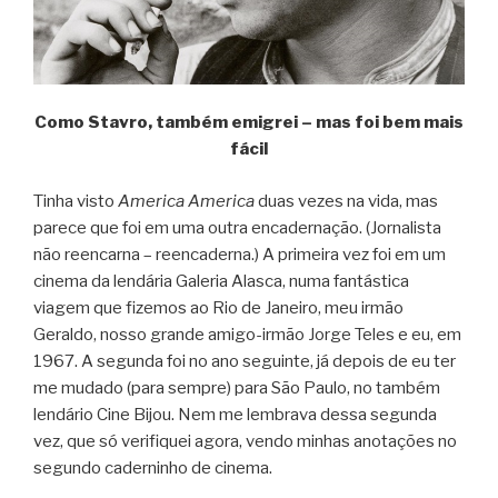
Como Stavro, também emigrei – mas foi bem mais
fácil
Tinha visto
America America
duas vezes na vida, mas
parece que foi em uma outra encadernação. (Jornalista
não reencarna – reencaderna.) A primeira vez foi em um
cinema da lendária Galeria Alasca, numa fantástica
viagem que fizemos ao Rio de Janeiro, meu irmão
Geraldo, nosso grande amigo-irmão Jorge Teles e eu, em
1967. A segunda foi no ano seguinte, já depois de eu ter
me mudado (para sempre) para São Paulo, no também
lendário Cine Bijou. Nem me lembrava dessa segunda
vez, que só verifiquei agora, vendo minhas anotações no
segundo caderninho de cinema.