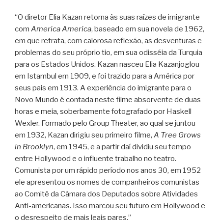
“O diretor Elia Kazan retorna às suas raízes de imigrante
com
America America
, baseado em sua novela de 1962,
em que retrata, com calorosa reflexão, as desventuras e
problemas do seu próprio tio, em sua odisséia da Turquia
para os Estados Unidos. Kazan nasceu Elia Kazanjoglou
em Istambul em 1909, e foi trazido para a América por
seus pais em 1913. A experiência do imigrante para o
Novo Mundo é contada neste filme absorvente de duas
horas e meia, soberbamente fotografado por Haskell
Wexler. Formado pelo Group Theater, ao qual se juntou
em 1932, Kazan dirigiu seu primeiro filme,
A Tree Grows
in Brooklyn
, em 1945, e a partir daí dividiu seu tempo
entre Hollywood e o influente trabalho no teatro.
Comunista por um rápido período nos anos 30, em 1952
ele apresentou os nomes de companheiros comunistas
ao Comitê da Câmara dos Deputados sobre Atividades
Anti-americanas. Isso marcou seu futuro em Hollywood e
o desrespeito de mais leais pares.”