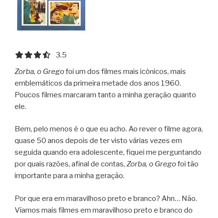
3.5 out of 5.0 stars
3.5
Zorba, o Grego
foi um dos filmes mais icônicos, mais
emblemáticos da primeira metade dos anos 1960.
Poucos filmes marcaram tanto a minha geração quanto
ele.
Bem, pelo menos é o que eu acho. Ao rever o filme agora,
quase 50 anos depois de ter visto várias vezes em
seguida quando era adolescente, fiquei me perguntando
por quais razões, afinal de contas,
Zorba, o Grego
foi tão
importante para a minha geração.
Por que era em maravilhoso preto e branco? Ahn… Não.
Víamos mais filmes em maravilhoso preto e branco do