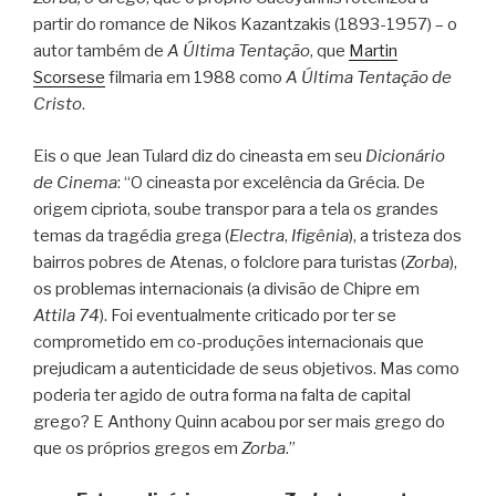
partir do romance de Nikos Kazantzakis (1893-1957) – o
autor também de
A Última Tentação
, que
Martin
Scorsese
filmaria em 1988 como
A Última Tentação de
Cristo
.
Eis o que Jean Tulard diz do cineasta em seu
Dicionário
de Cinema
: “O cineasta por excelência da Grécia. De
origem cipriota, soube transpor para a tela os grandes
temas da tragédia grega (
Electra
,
Ifigênia
), a tristeza dos
bairros pobres de Atenas, o folclore para turistas (
Zorba
),
os problemas internacionais (a divisão de Chipre em
Attila 74
). Foi eventualmente criticado por ter se
comprometido em co-produções internacionais que
prejudicam a autenticidade de seus objetivos. Mas como
poderia ter agido de outra forma na falta de capital
grego? E Anthony Quinn acabou por ser mais grego do
que os próprios gregos em
Zorba
.”