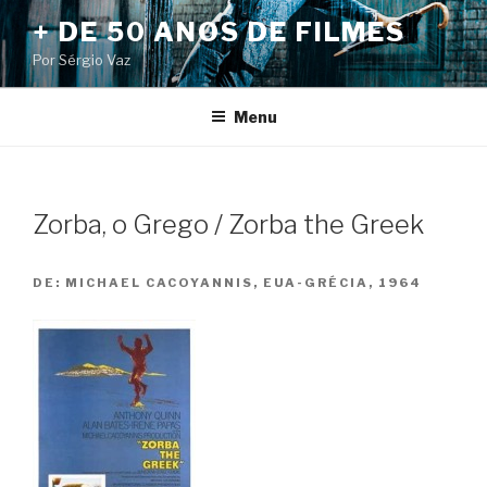
Pular
+ DE 50 ANOS DE FILMES
para
Por Sérgio Vaz
o
conteúdo
Menu
Zorba, o Grego / Zorba the Greek
DE:
MICHAEL CACOYANNIS, EUA-GRÉCIA, 1964