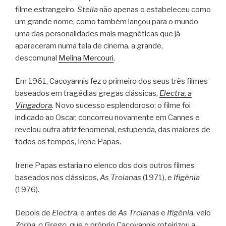
filme estrangeiro.
Stella
não apenas o estabeleceu como
um grande nome, como também lançou para o mundo
uma das personalidades mais magnéticas que já
apareceram numa tela de cinema, a grande,
descomunal
Melina Mercouri
.
Em 1961, Cacoyannis fez o primeiro dos seus três filmes
baseados em tragédias gregas clássicas,
Electra, a
Vingadora
. Novo sucesso esplendoroso: o filme foi
indicado ao Oscar, concorreu novamente em Cannes e
revelou outra atriz fenomenal, estupenda, das maiores de
todos os tempos, Irene Papas.
Irene Papas estaria no elenco dos dois outros filmes
baseados nos clássicos,
As Troianas
(1971), e
Ifigênia
(1976).
Depois de
Electra
, e antes de
As Troianas
e
Ifigênia
, veio
Zorba, o Grego
, que o próprio Cacoyannis roteirizou a