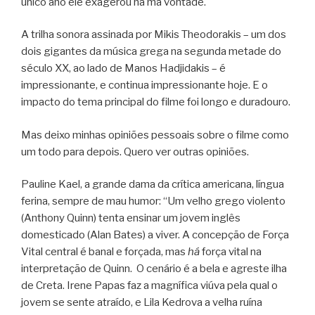
único ano ele exagerou na má vontade.
A trilha sonora assinada por Mikis Theodorakis – um dos
dois gigantes da música grega na segunda metade do
século XX, ao lado de Manos Hadjidakis – é
impressionante, e continua impressionante hoje. E o
impacto do tema principal do filme foi longo e duradouro.
Mas deixo minhas opiniões pessoais sobre o filme como
um todo para depois. Quero ver outras opiniões.
Pauline Kael, a grande dama da crítica americana, língua
ferina, sempre de mau humor: “Um velho grego violento
(Anthony Quinn) tenta ensinar um jovem inglês
domesticado (Alan Bates) a viver. A concepção de Força
Vital central é banal e forçada, mas
há
força vital na
interpretação de Quinn. O cenário é a bela e agreste ilha
de Creta. Irene Papas faz a magnífica viúva pela qual o
jovem se sente atraído, e Lila Kedrova a velha ruína