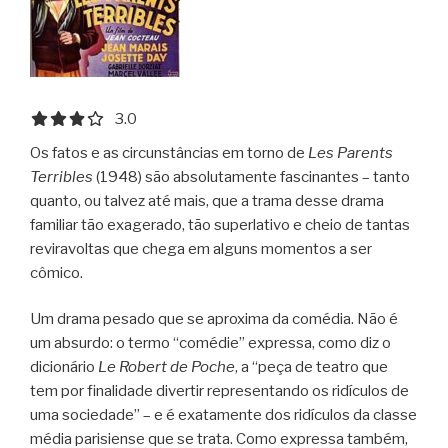
3.0 out of 5.0 stars
3.0
Os fatos e as circunstâncias em torno de
Les Parents
Terribles
(1948) são absolutamente fascinantes – tanto
quanto, ou talvez até mais, que a trama desse drama
familiar tão exagerado, tão superlativo e cheio de tantas
reviravoltas que chega em alguns momentos a ser
cômico.
Um drama pesado que se aproxima da comédia. Não é
um absurdo: o termo “comédie” expressa, como diz o
dicionário
Le Robert de Poche
, a “peça de teatro que
tem por finalidade divertir representando os ridículos de
uma sociedade” – e é exatamente dos ridículos da classe
média parisiense que se trata. Como expressa também,