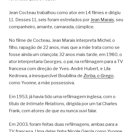
Jean Cocteau trabalhou como ator em 14 filmes e dirigiu
11. Desses 11, seis foram estrelados por
Jean Marais
, seu
companheiro, amante, camarada, cúmplice.
No filme de Cocteau, Jean Marais interpreta Michel, o
filho, rapagão de 22 anos, mas que a mãe trata como se
fosse ainda um criançola; 32 anos mais tarde, em 1980, o
ator interpretaria Georges, o pai, na refilmagem para a TV
francesa com direção de Yves-André Hubert, e Lila
Kedrowa, a inesquecível Boubilina de
Zorba, o Grego
,
como Yvonne, a mãe possessiva.
Em 1953, já havia tido uma refilmagem inglesa, com o
título de
Intimate Relations
, dirigida por um tal Charles
Frank, com atores de que eu nunca ouvi falar.
Em 2003, foram feitas duas refilmagens, ambas para a
TV francesa. Uma delas tinha
Nicole Garcia
como Yvonne,