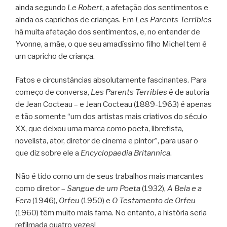
ainda segundo
Le Robert
, a afetação dos sentimentos e
ainda os caprichos de crianças. Em
Les Parents Terribles
há muita afetação dos sentimentos, e, no entender de
Yvonne, a mãe, o que seu amadíssimo filho Michel tem é
um capricho de criança.
Fatos e circunstâncias absolutamente fascinantes. Para
começo de conversa,
Les Parents Terribles
é de autoria
de Jean Cocteau – e Jean Cocteau (1889-1963) é apenas
e tão somente “um dos artistas mais criativos do século
XX, que deixou uma marca como poeta, libretista,
novelista, ator, diretor de cinema e pintor”, para usar o
que diz sobre ele a
Encyclopaedia Britannica
.
Não é tido como um de seus trabalhos mais marcantes
como diretor –
Sangue de um Poeta
(1932),
A Bela e a
Fera
(1946),
Orfeu
(1950) e
O Testamento de Orfeu
(1960) têm muito mais fama. No entanto, a história seria
refilmada quatro vezes!