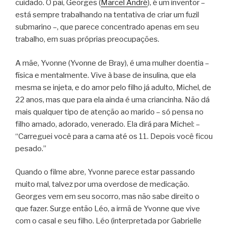
cuidado. O pai, Georges (
Marcel André
), é um inventor –
está sempre trabalhando na tentativa de criar um fuzil
submarino –, que parece concentrado apenas em seu
trabalho, em suas próprias preocupações.
A mãe, Yvonne (Yvonne de Bray), é uma mulher doentia –
física e mentalmente. Vive à base de insulina, que ela
mesma se injeta, e do amor pelo filho já adulto, Michel, de
22 anos, mas que para ela ainda é uma criancinha. Não dá
mais qualquer tipo de atenção ao marido – só pensa no
filho amado, adorado, venerado. Ela dirá para Michel: –
“Carreguei você para a cama até os 11. Depois você ficou
pesado.”
Quando o filme abre, Yvonne parece estar passando
muito mal, talvez por uma overdose de medicação.
Georges vem em seu socorro, mas não sabe direito o
que fazer. Surge então Léo, a irmã de Yvonne que vive
com o casal e seu filho. Léo (interpretada por Gabrielle