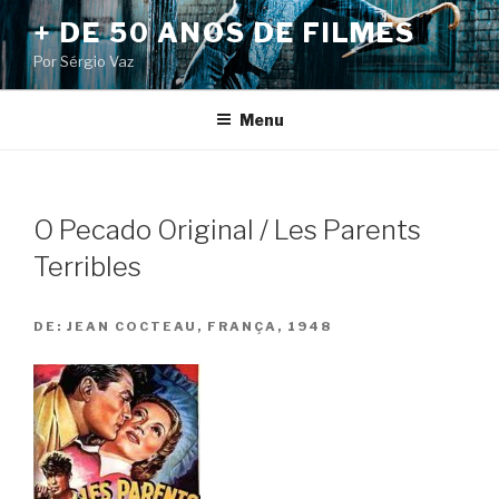
Pular
+ DE 50 ANOS DE FILMES
para
Por Sérgio Vaz
o
conteúdo
Menu
O Pecado Original / Les Parents
Terribles
DE:
JEAN COCTEAU, FRANÇA, 1948