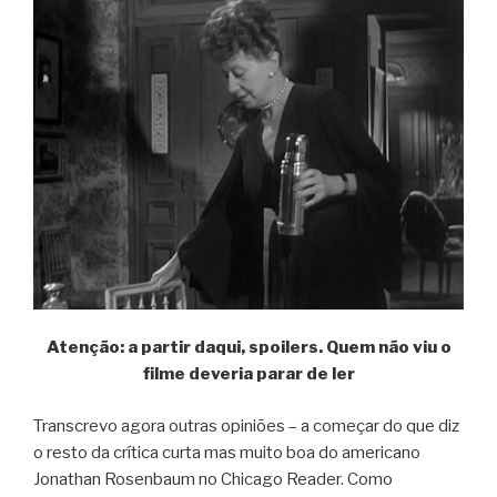
Atenção: a partir daqui, spoilers. Quem não viu o
filme deveria parar de ler
Transcrevo agora outras opiniões – a começar do que diz
o resto da crítica curta mas muito boa do americano
Jonathan Rosenbaum no Chicago Reader. Como