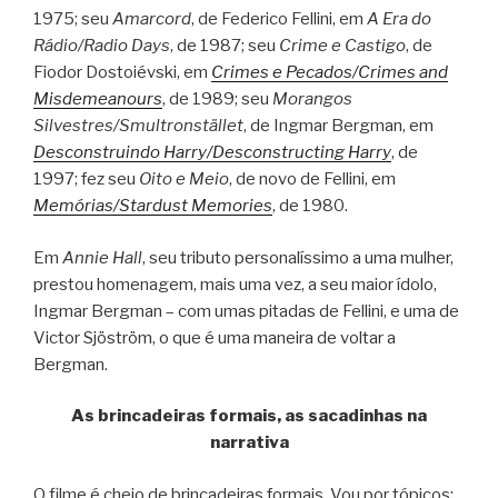
1975; seu
Amarcord
, de Federico Fellini, em
A Era do
Rádio/Radio Days
, de 1987; seu
Crime e Castigo
, de
Fiodor Dostoiévski, em
Crimes e Pecados/Crimes and
Misdemeanours
, de 1989; seu
Morangos
Silvestres/Smultronstället
, de Ingmar Bergman, em
Desconstruindo Harry/Desconstructing Harry
, de
1997; fez seu
Oito e Meio
, de novo de Fellini, em
Memórias/Stardust Memories
, de 1980.
Em
Annie Hall
, seu tributo personalíssimo a uma mulher,
prestou homenagem, mais uma vez, a seu maior ídolo,
Ingmar Bergman – com umas pitadas de Fellini, e uma de
Victor Sjöström, o que é uma maneira de voltar a
Bergman.
As brincadeiras formais, as sacadinhas na
narrativa
O filme é cheio de brincadeiras formais. Vou por tópicos: