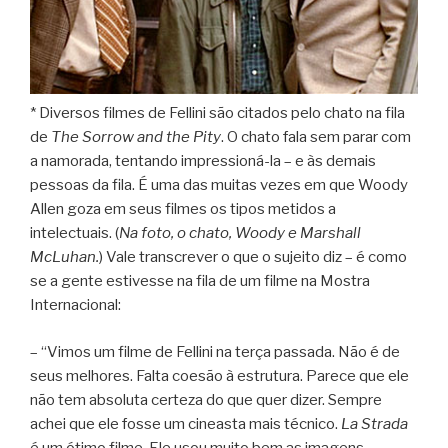
* Diversos filmes de Fellini são citados pelo chato na fila
de
The Sorrow and the Pity
. O chato fala sem parar com
a namorada, tentando impressioná-la – e às demais
pessoas da fila. É uma das muitas vezes em que Woody
Allen goza em seus filmes os tipos metidos a
intelectuais. (
Na foto, o chato, Woody e Marshall
McLuhan.
) Vale transcrever o que o sujeito diz – é como
se a gente estivesse na fila de um filme na Mostra
Internacional:
– “Vimos um filme de Fellini na terça passada. Não é de
seus melhores. Falta coesão à estrutura. Parece que ele
não tem absoluta certeza do que quer dizer. Sempre
achei que ele fosse um cineasta mais técnico.
La Strada
é um ótimo filme. Ele usou muito bem as imagens