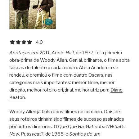
4.0 out of 5.0 stars
4.0
Anotação em 2011
:
Annie Hall
, de 1977, foi a primeira
obra-prima de
Woody Allen
. Genial, brilhante, o filme solta
faíscas de talento a cada minuto. Até a Academia se
rendeu, e premiou o filme com quatro Oscars, nas
categorias mais importantes: melhor filme, melhor
direção, melhor roteiro original, melhor atriz para
Diane
Keaton
.
Woody Allen já tinha bons filmes no currículo. Dois de
seus roteiros tinham sido filmes de sucesso assinados
por outros diretores:
O Que Que Há, Gatinnha?/What’s
New, Pussycat?
, de 1965, e
Sonhos de um