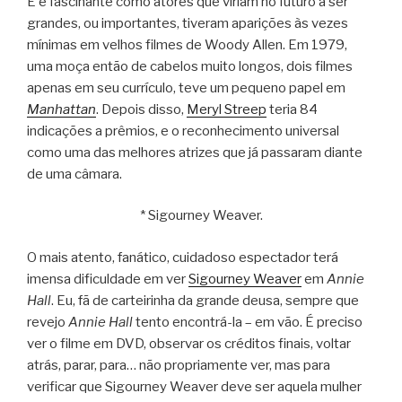
E é fascinante como atores que viriam no futuro a ser
grandes, ou importantes, tiveram aparições às vezes
mínimas em velhos filmes de Woody Allen. Em 1979,
uma moça então de cabelos muito longos, dois filmes
apenas em seu currículo, teve um pequeno papel em
Manhattan
. Depois disso,
Meryl Streep
teria 84
indicações a prêmios, e o reconhecimento universal
como uma das melhores atrizes que já passaram diante
de uma câmara.
* Sigourney Weaver.
O mais atento, fanático, cuidadoso espectador terá
imensa dificuldade em ver
Sigourney Weaver
em
Annie
Hall
. Eu, fã de carteirinha da grande deusa, sempre que
revejo
Annie Hall
tento encontrá-la – em vão. É preciso
ver o filme em DVD, observar os créditos finais, voltar
atrás, parar, para… não propriamente ver, mas para
verificar que Sigourney Weaver deve ser aquela mulher