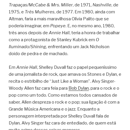
Trapaças/McCabe & Mrs. Miller
, de 1971,
Nashville
, de
1975, e
Três Mulheres
, de 1977. Em 1980, ainda com
Altman, faria a mais maravilhosa Olívia Palito que se
poderia imaginar, em
Popeye
. E, no mesmo ano, 1980,
três anos depois de
Annie Hall
, teria a honra de trabalhar
como a protagonista de Stanley Kubrick em
O
Iluminado/Shining
, enfrentando um Jack Nicholson
doido de pedra e de machado.
Em
Annie Hall
, Shelley Duvall faz o papel pequeníssimo
de uma jornalista de rock, que amava os Stones e Dylan, e
recita o estribilho de “Just Like a Woman”. Alvy Singer-
Woody Allen faz cara feia para
Bob Dylan
, para o rock e o
pop como um todo. Como estamos todos cansados de
saber, Allen despreza o rock e o pop; sua ligação é com a
Grande Música Americana e o jazz. Enquanto a
personagem interpretada por Shelley Duvall fala de
Dylan, Alvy Singer faz cara de entediado, de quem está
muito acima dessas coisas menores.