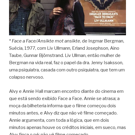
*
Face a Face/Ansikte mot ansikte
, de Ingmar Bergman,
Suécia, 1977, com Liv Ullmann, Erland Josephson, Aino
Taube, Gunnar Björnstrand. Liv Ullman, então mulher de
Bergman na vida real, faz o papel da dra. Jenny Isaksson,
uma psiquiatra, casada com outro psiquiatra, que tem um
colapso nervoso.
Alvy e Annie Hall marcam encontro diante do cinema em
que está sendo exibido Face a Face. Annie se atrasa; a
moça da bilheteria informa que o filme começou dois
minutos antes, e Alvy diz que não vê filme começado.
Annie argumenta, com toda a lógica, que em dois
minutos apenas houve os créditos iniciais, em sueco, mas
Alvy finca o pé: não vê filme começado.