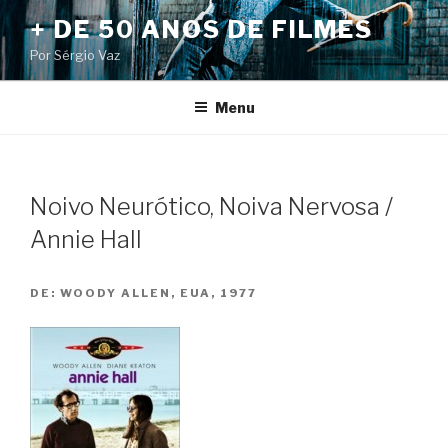
Pular
+ DE 50 ANOS DE FILMES
para
Por Sérgio Vaz
o
conteúdo
Menu
Noivo Neurótico, Noiva Nervosa /
Annie Hall
DE:
WOODY ALLEN, EUA, 1977