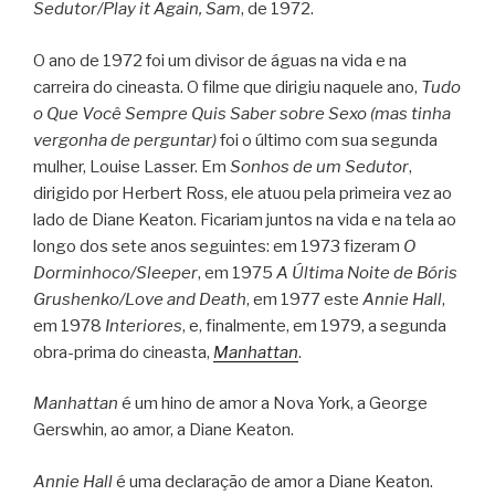
Sedutor/Play it Again, Sam
, de 1972.
O ano de 1972 foi um divisor de águas na vida e na
carreira do cineasta. O filme que dirigiu naquele ano,
Tudo
o Que Você Sempre Quis Saber sobre Sexo (mas tinha
vergonha de perguntar)
foi o último com sua segunda
mulher, Louise Lasser. Em
Sonhos de um Sedutor
,
dirigido por Herbert Ross, ele atuou pela primeira vez ao
lado de Diane Keaton. Ficariam juntos na vida e na tela ao
longo dos sete anos seguintes: em 1973 fizeram
O
Dorminhoco/Sleeper
, em 1975
A Última Noite de Bóris
Grushenko/Love and Death
, em 1977 este
Annie Hall
,
em 1978
Interiores
, e, finalmente, em 1979, a segunda
obra-prima do cineasta,
Manhattan
.
Manhattan
é um hino de amor a Nova York, a George
Gerswhin, ao amor, a Diane Keaton.
Annie Hall
é uma declaração de amor a Diane Keaton.