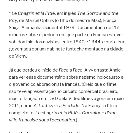
*
Le Chagrin et la Pitié
, em inglês
The Sorrow and the
Pity
, de Marcel Ophüls (o filho do mestre Max), França-
Suíça-Alemanha Ocidental, 1979. Documentário de 251
minutos sobre o período em que parte da França esteve
sob domínio dos nazistas, entre 1940 e 1944, e parte era
governada por um gabinete fantoche montado na cidade
de Vichy.
Já que perdeu o início de
Face a Face
, Alvy arrasta Annie
para ver esse documentário sobre nazismo, holocausto e
o governo colaboracionista francês. (Creio que o filme
não teve apresentação no circuito comercial brasileiro,
mas foi lançado em DVD pela Videofilmes agora em maio
2011, como
A Tristeza e a Piedade
. Na França, o título
completo foi
Le chagrin et la Pitié – Chronique d’une
ville française sous l’occupation
.)