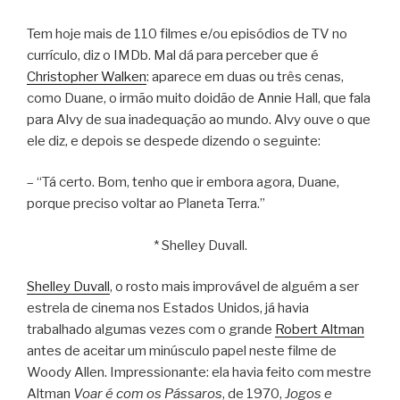
Tem hoje mais de 110 filmes e/ou episódios de TV no
currículo, diz o IMDb. Mal dá para perceber que é
Christopher Walken
: aparece em duas ou três cenas,
como Duane, o irmão muito doidão de Annie Hall, que fala
para Alvy de sua inadequação ao mundo. Alvy ouve o que
ele diz, e depois se despede dizendo o seguinte:
– “Tá certo. Bom, tenho que ir embora agora, Duane,
porque preciso voltar ao Planeta Terra.”
* Shelley Duvall.
Shelley Duvall
, o rosto mais improvável de alguém a ser
estrela de cinema nos Estados Unidos, já havia
trabalhado algumas vezes com o grande
Robert Altman
antes de aceitar um minúsculo papel neste filme de
Woody Allen. Impressionante: ela havia feito com mestre
Altman
Voar é com os Pássaros
, de 1970,
Jogos e