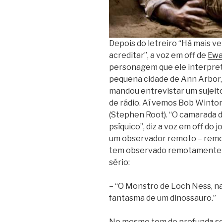
Depois do letreiro “Há mais v
acreditar”, a voz em off de
Ewa
personagem que ele interpreta
pequena cidade de Ann Arbor, 
mandou entrevistar um sujeit
de rádio. Aí vemos Bob Wint
(Stephen Root). “O camarada d
psíquico”, diz a voz em off do 
um observador remoto – remo
tem observado remotamente no
sério:
– “O Monstro de Loch Ness, na
fantasma de um dinossauro.”
No mesmo tom de profunda ser