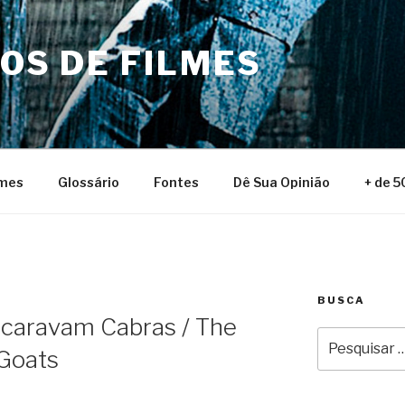
NOS DE FILMES
lmes
Glossário
Fontes
Dê Sua Opinião
+ de 5
BUSCA
caravam Cabras / The
Pesquisar
Goats
por: