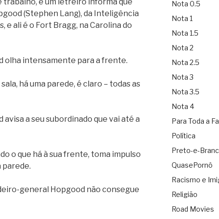
 trabalho, e um letreiro informa que
Nota 0.5
pgood (Stephen Lang), da Inteligência
Nota 1
 e ali é o Fort Bragg, na Carolina do
Nota 1.5
Nota 2
 olha intensamente para a frente.
Nota 2.5
Nota 3
 sala, há uma parede, é claro – todas as
Nota 3.5
Nota 4
avisa a seu subordinado que vai até a
Para Toda a Fa
Política
Preto-e-Bran
o o que há à sua frente, toma impulso
QuasePornô
à parede.
Racismo e Imi
gadeiro-general Hopgood não consegue
Religião
Road Movies