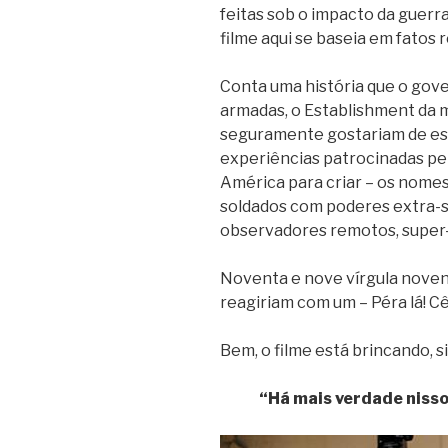
feitas sob o impacto da guerra
filme aqui se baseia em fatos r
Conta uma história que o gov
armadas, o Establishment da 
seguramente gostariam de esc
experiências patrocinadas pel
América para criar – os nomes
soldados com poderes extra-se
observadores remotos, super-s
Noventa e nove vírgula noven
reagiriam com um – Péra lá! Cê
Bem, o filme está brincando, si
“Há mais verdade nisso