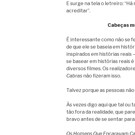
E surge na tela o letreiro: “H
acreditar”.
Cabeças mu
É interessante como não se fe
de que ele se baseia em histór
inspirados em histórias reais 
se basear em histórias reais
diversos filmes. Os realizador
Cabras
não fizeram isso.
Talvez porque as pessoas não 
Às vezes digo aqui que tal ou t
tão fora da realidade, que par
bravo antes de se sentar para
Os Homens Que Encaravam Ca