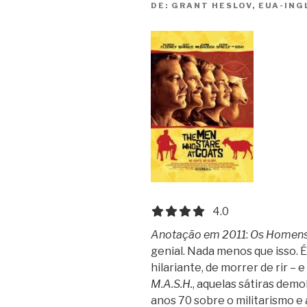
DE:
GRANT HESLOV, EUA-ING
4.0 out of 5.0 stars
4.0
Anotação em 2011
:
Os Homens
genial. Nada menos que isso. 
hilariante, de morrer de rir – 
M.A.S.H.
, aquelas sátiras demol
anos 70 sobre o militarismo e