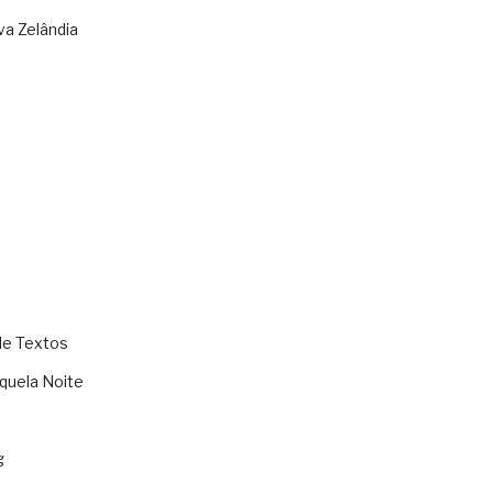
va Zelândia
de Textos
quela Noite
g