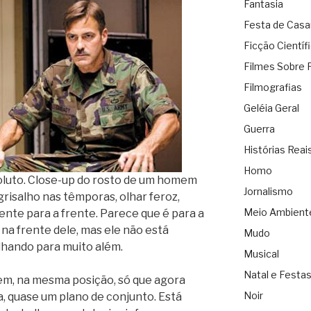
Fantasia
Festa de Cas
Ficção Científ
Filmes Sobre 
Filmografias
Geléia Geral
Guerra
Histórias Reai
Homo
soluto. Close-up do rosto de um homem
Jornalismo
 grisalho nas têmporas, olhar feroz,
Meio Ambient
mente para a frente. Parece que é para a
na frente dele, mas ele não está
Mudo
lhando para muito além.
Musical
Natal e Festa
m, na mesma posição, só que agora
Noir
, quase um plano de conjunto. Está