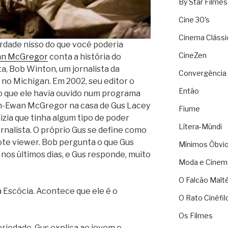
By Star Filmes
Cine 30's
Cinema Clássi
erdade nisso do que você poderia
CineZen
n McGregor
conta a história do
, Bob Winton, um jornalista da
Convergência 
no Michigan. Em 2002, seu editor o
Então
o que ele havia ouvido num programa
on-Ewan McGregor na casa de Gus Lacey
Fiume
izia que tinha algum tipo de poder
Lítera-Múndi
jornalista. O próprio Gus se define como
te viewer. Bob pergunta o que Gus
Mínimos Óbvi
s últimos dias, e Gus responde, muito
Moda e Cinem
O Falcão Malt
 Escócia. Acontece que ele é o
O Rato Cinéfil
Os Filmes
iedade, Gus explica ao jovem e