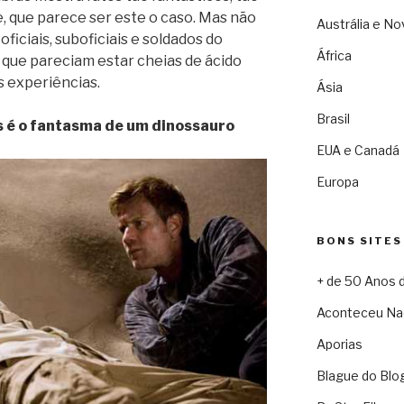
e, que parece ser este o caso. Mas não
Austrália e No
ficiais, suboficiais e soldados do
África
 que pareciam estar cheias de ácido
s experiências.
Ásia
Brasil
 é o fantasma de um dinossauro
EUA e Canadá
Europa
BONS SITES
+ de 50 Anos 
Aconteceu Na
Aporias
Blague do Blo