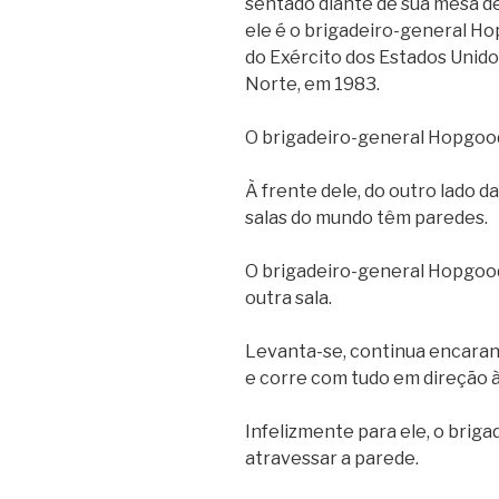
sentado diante de sua mesa de
ele é o brigadeiro-general Ho
do Exército dos Estados Unidos,
Norte, em 1983.
O brigadeiro-general Hopgood
À frente dele, do outro lado da
salas do mundo têm paredes.
O brigadeiro-general Hopgood 
outra sala.
Levanta-se, continua encarand
e corre com tudo em direção 
Infelizmente para ele, o bri
atravessar a parede.