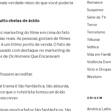
Romance
á mais verdade nisso do que você poderia
Suspense
Série de TV
ito cheias de ácido
Terror
Terrorismo
z marketing do filme em cima do fato
ias reais. As pessoas gostam de filmes
Tribunal
– é um ótimo ponto de venda. O fato de
Velhice
 é usado com destaque no marketing de
Vida em Famíli
es de
Os Homens Que Encaravam
Violência Dom
Vício e Droga
fossem acreditar.
Western
al trama é tão fantástica, tão absurda,
ece que o roteirista tomou um ácido
 escrever.
ORIGEM
América Latin
bras
mostra fatos tão fantásticos, tão