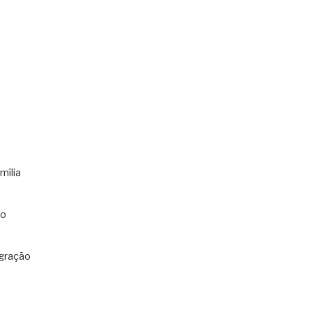
mília
co
gração