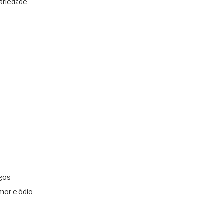
ariedade
gos
mor e ódio