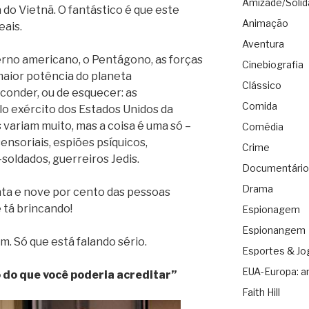
Amizade/Solid
 do Vietnã. O fantástico é que este
Animação
eais.
Aventura
erno americano, o Pentágono, as forças
Cinebiografia
maior potência do planeta
Clássico
onder, ou de esquecer: as
Comida
o exército dos Estados Unidos da
 variam muito, mas a coisa é uma só –
Comédia
nsoriais, espiões psíquicos,
Crime
oldados, guerreiros Jedis.
Documentário
Drama
ta e nove por cento das pessoas
 tá brincando!
Espionagem
Espionangem
m. Só que está falando sério.
Esportes & Jo
EUA-Europa: a
 do que você poderia acreditar”
Faith Hill