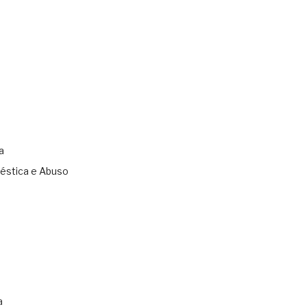
a
éstica e Abuso
s
a