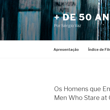
Pular
para
+ DE 50 A
o
conteúdo
Por Sérgio Vaz
Apresentação
Índice de Fi
Os Homens que En
Men Who Stare at 