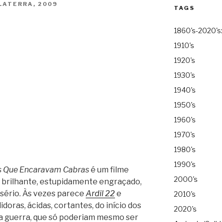
LATERRA, 2009
TAGS
1860's-2020's
1910's
1920's
1930's
1940's
1950's
1960's
1970's
1980's
1990's
 Que Encaravam Cabras
é um filme
2000's
É brilhante, estupidamente engraçado,
e sério. Às vezes parece
Ardil 22
e
2010's
idoras, ácidas, cortantes, do início dos
2020's
 a guerra, que só poderiam mesmo ser