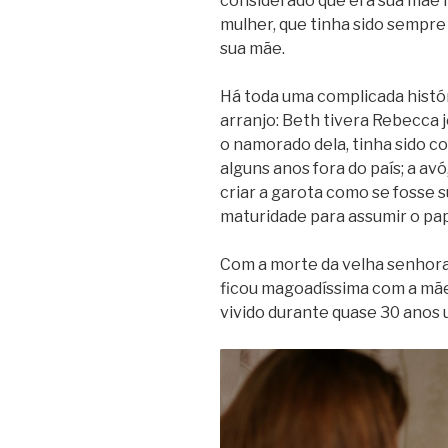
considerado que era sua mãe h
mulher, que tinha sido sempre
sua mãe.
Há toda uma complicada histór
arranjo: Beth tivera Rebecca 
o namorado dela, tinha sido c
alguns anos fora do país; a avó
criar a garota como se fosse s
maturidade para assumir o pap
Com a morte da velha senhora
ficou magoadíssima com a mãe,
vivido durante quase 30 anos