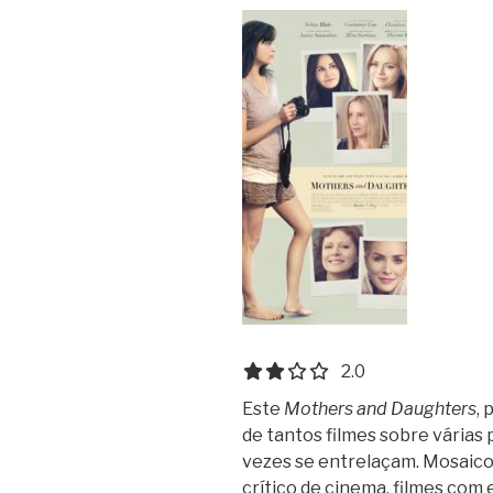
2.0 out of 5.0 stars
2.0
Este
Mothers and Daughters
,
de tantos filmes sobre várias 
vezes se entrelaçam. Mosaicos
crítico de cinema, filmes com 