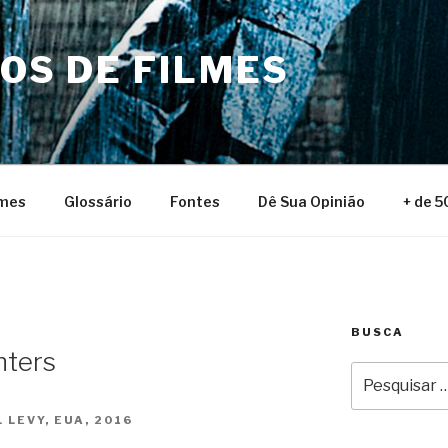
NOS DE FILMES
lmes
Glossário
Fontes
Dê Sua Opinião
+ de 5
BUSCA
hters
Pesquisar
por:
 LEVY, EUA, 2016