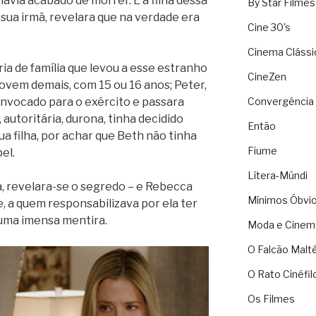
avia acabado de morrer. E a filha dessa
By Star Filmes
 sua irmã, revelara que na verdade era
Cine 30's
Cinema Clássi
ia de família que levou a esse estranho
CineZen
jovem demais, com 15 ou 16 anos; Peter,
onvocado para o exército e passara
Convergência 
, autoritária, durona, tinha decidido
Então
ua filha, por achar que Beth não tinha
Fiume
el.
Lítera-Múndi
, revelara-se o segredo – e Rebecca
Mínimos Óbvi
 a quem responsabilizava por ela ter
 uma imensa mentira.
Moda e Cinem
O Falcão Malt
O Rato Cinéfil
Os Filmes