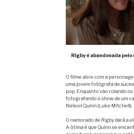
Rigby é abandonada pelo 
O filme abre com a personag
uma jovem fotógrafa de suces
pop. Enquanto vão rolando os c
fotografando o show de um ca
Nelson Quinn (Luke Mitchell).
O namorado de Rigby dará a el
A ótima é que Quinn se encan