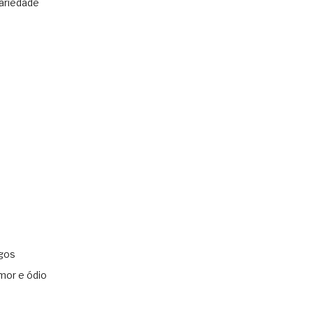
ariedade
gos
mor e ódio