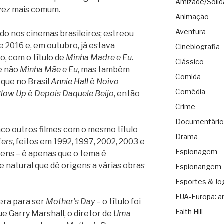
Amizade/Solid
 vez mais comum.
Animação
Aventura
do nos cinemas brasileiros; estreou
 2016 e, em outubro, já estava
Cinebiografia
o, com o título de
Minha Madre e Eu
.
Clássico
e não
Minha Mãe e Eu
, mas também
Comida
que no Brasil
Annie Hall
é
Noivo
Comédia
low Up
é
Depois Daquele Beijo
, então
Crime
Documentário
nco outros filmes com o mesmo título
Drama
ters
, feitos em 1992, 1997, 2002, 2003 e
Espionagem
gens – é apenas que o tema é
 natural que dê origens a várias obras
Espionangem
Esportes & Jo
EUA-Europa: a
era para ser
Mother’s Day
– o título foi
Faith Hill
e Garry Marshall, o diretor de
Uma