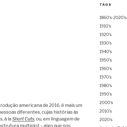
TAGS
1860's-2020's
1910's
1920's
1930's
1940's
1950's
1960's
1970's
1980's
1990's
2000's
 produção americana de 2016, é mais um
2010's
pessoas diferentes, cujas histórias às
, à la
Short Cuts
, ou, em linguagem de
2020's
estrutura multiplot – algo que nos