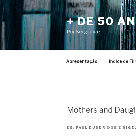
Pular
para
+ DE 50 A
o
conteúdo
Por Sérgio Vaz
Apresentação
Índice de Fi
Mothers and Daug
DE:
PAUL DUDDRIDGE E NIGEL