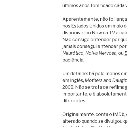
últimos anos tem ficado cada
Aparentemente, não foi lança
nos Estados Unidos em maio de
disponível no Now da TV a cab
Não consigo entender por qu
jamais consegui entender por 
Neurótico, Noiva Nervosa
, ou
B
paciência.
Um detalhe: há pelo menos ci
em inglês,
Mothers and Daugh
2008. Não se trata de refilma
importante, e é absolutamente
diferentes.
Originalmente, conta o IMDb, 
alterado quando se divulgou qu