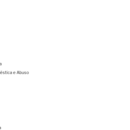
a
éstica e Abuso
s
a