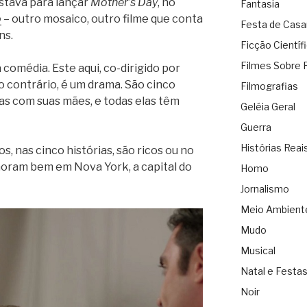
estava para lançar
Mother’s Day
, no
Fantasia
o
– outro mosaico, outro filme que conta
Festa de Cas
ns.
Ficção Científ
Filmes Sobre 
 comédia. Este aqui, co-dirigido por
o contrário, é um drama. São cinco
Filmografias
lhas com suas mães, e todas elas têm
Geléia Geral
Guerra
Histórias Reai
, nas cinco histórias, são ricos ou no
moram bem em Nova York, a capital do
Homo
Jornalismo
Meio Ambient
Mudo
Musical
Natal e Festa
Noir