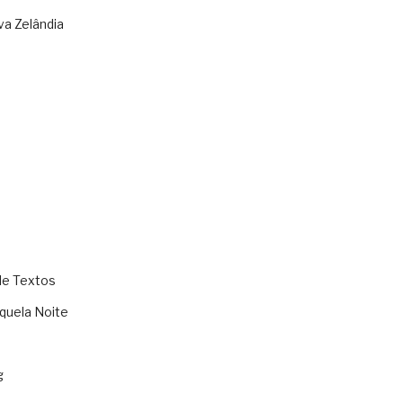
va Zelândia
de Textos
quela Noite
g