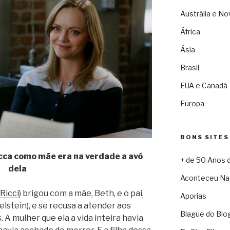
Austrália e No
África
Ásia
Brasil
EUA e Canadá
Europa
BONS SITES
cca como mãe era na verdade a avó
+ de 50 Anos 
dela
Aconteceu Na
 Ricci
) brigou com a mãe, Beth, e o pai,
Aporias
lstein), e se recusa a atender aos
Blague do Blo
 A mulher que ela a vida inteira havia