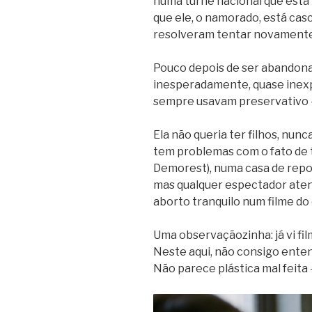
numa turnê nacional que está 
que ele, o namorado, está casc
resolveram tentar novamente,
Pouco depois de ser abandona
inesperadamente, quase inexp
sempre usavam preservativo –
Ela não queria ter filhos, nunc
tem problemas com o fato de t
Demorest), numa casa de repou
mas qualquer espectador aten
aborto tranquilo num filme d
Uma observaçãozinha: já vi fil
Neste aqui, não consigo enten
Não parece plástica mal feita 