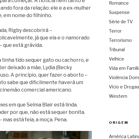
para começar. A notícia nem tanto é
Romance
ando fora da relação: ele e a ex-mulher
Suspense
 em nome do filhinho.
Série de TV
da, Rigby descobrirá –
Terror
licavelmente, já que ela e o namorado
Terrorismo
 que está grávida.
Tribunal
Velhice
a tinha tido sequer gato ou cachorro, e
er deixado a mãe, Lydia (Becky
Vida em Famíli
so. A princípio, quer fazer o aborto –
Violência Dom
to sabe que dificilmente haverá um
Vício e Droga
o cinemão comercial americano.
Western
mes em que Selma Blair está linda.
der por que, não está sequer bonita.
– mas está feia, a moça. Pena.
ORIGEM
América Latin