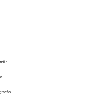
mília
co
gração