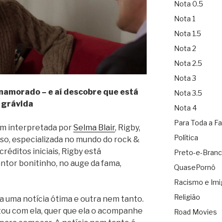
Nota 0.5
Nota 1
Nota 1.5
Nota 2
Nota 2.5
Nota 3
namorado – e aí descobre que está
Nota 3.5
grávida
Nota 4
Para Toda a Fa
em interpretada por
Selma Blair
, Rigby,
Política
so, especializada no mundo do rock &
réditos iniciais, Rigby está
Preto-e-Bran
ntor bonitinho, no auge da fama,
QuasePornô
Racismo e Imi
Religião
a uma notícia ótima e outra nem tanto.
tou com ela, quer que ela o acompanhe
Road Movies