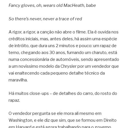
Fancy gloves, oh, wears old MacHeath, babe
So there’s never, never a trace of red
A rigor, a rigor, a canção não abre o filme. Ela é ouvida nos
créditos iniciais, mas, antes deles, há assim uma espécie
de intróito, que dura uns 2 minutos e pouco: um rapaz de
terno, chegando aos 30 anos, fumando um charuto, está
numa concessionária de automóveis, sendo apresentado
a um novíssimo modelo da Chrysler por um vendedor que
vai enaltecendo cada pequeno detalhe técnico da
maravilha.
Há muitos close-ups – de detalhes do carro, do rosto do
rapaz.
O vendedor pergunta se ele mora ali mesmo em
Washington, e ele diz que sim, que se formou em Direito
em Harvard e está agora trabalhando para o governo