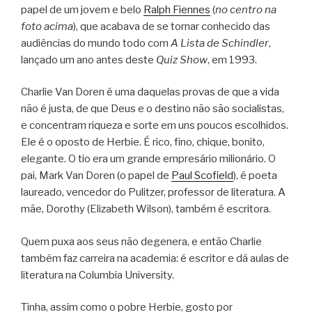
papel de um jovem e belo
Ralph Fiennes
(
no centro na
foto acima
), que acabava de se tornar conhecido das
audiências do mundo todo com
A Lista de Schindler
,
lançado um ano antes deste
Quiz Show
, em 1993.
Charlie Van Doren é uma daquelas provas de que a vida
não é justa, de que Deus e o destino não são socialistas,
e concentram riqueza e sorte em uns poucos escolhidos.
Ele é o oposto de Herbie. É rico, fino, chique, bonito,
elegante. O tio era um grande empresário milionário. O
pai, Mark Van Doren (o papel de
Paul Scofield
), é poeta
laureado, vencedor do Pulitzer, professor de literatura. A
mãe, Dorothy (Elizabeth Wilson), também é escritora.
Quem puxa aos seus não degenera, e então Charlie
também faz carreira na academia: é escritor e dá aulas de
literatura na Columbia University.
Tinha, assim como o pobre Herbie, gosto por