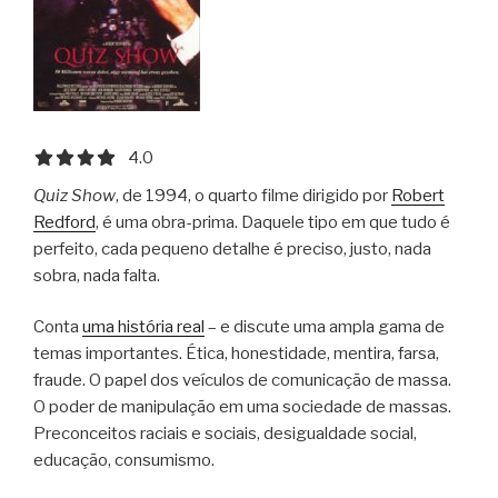
4.0 out of 5.0 stars
4.0
Quiz Show
, de 1994, o quarto filme dirigido por
Robert
Redford
, é uma obra-prima. Daquele tipo em que tudo é
perfeito, cada pequeno detalhe é preciso, justo, nada
sobra, nada falta.
Conta
uma história real
– e discute uma ampla gama de
temas importantes. Ética, honestidade, mentira, farsa,
fraude. O papel dos veículos de comunicação de massa.
O poder de manipulação em uma sociedade de massas.
Preconceitos raciais e sociais, desigualdade social,
educação, consumismo.