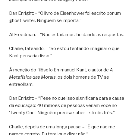
Dan Enright: – “O livro de Eisenhower foi escrito por um
ghost-writer. Ninguém se importa.”
Al Freedman: – “Não estaríamos lhe dando as respostas.
Charlie, tateando: – “Só estou tentando imaginar o que
Kant pensaria disso.”
À menção do filósofo Emmanuel Kant, o autor de
A
Metafísica das Morais
, os dois homens de TV se
entreolham.
Dan Enright: – “Pese no que isso significaria para a causa
da educação: 40 milhões de pessoas veriam você no
‘Twenty One’. Ninguém precisa saber – só nós três.”
Charlie, depois de uma longa pausa: – “É que não me
parece correto. Eu terei que dizer não.”