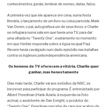
conhecimentos gerais, lembrar de nomes, datas, fatos.
A primeira vez que ele aparece em cena, numa festa
literária, o lançamento de um livro ou coisa parecida, Mark
Van Doren, o pai, autografava um de seus livros, e Charlie
se refugiara numa sala em que havia uma TV, para dar
uma olhada no “Twenty One”, exatamente no momento
em que Herbie respondia sobre a égua na qual Paul
Revere havia cavalgado num dado episódio nas batalhas
contra os ingleses pela independência americana.
Os homens de TV oferecem a vitória. Charlie quer
ganhar, mas honestamente
Dias mais tarde, Charlie vai aos estúdios da NBC, se
inscrever para participar do programa. É entrevistado por
Albert Freedman (Hank Azaria,
à esquerda na foto
acima
), o assistente de Dan Enright, o produtor do
“Twenty One”. Freedman percebe de cara que acabou de