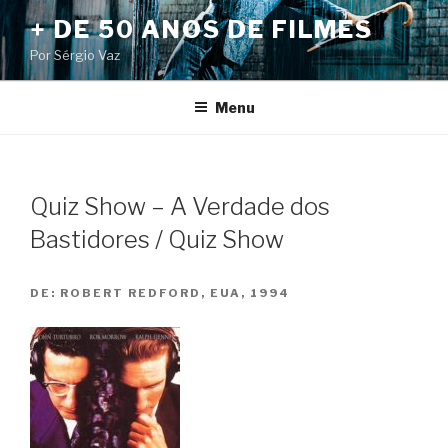
Pular
+ DE 50 ANOS DE FILMES
para
Por Sérgio Vaz
o
conteúdo
Menu
Quiz Show – A Verdade dos
Bastidores / Quiz Show
DE:
ROBERT REDFORD, EUA, 1994