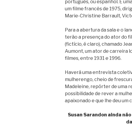
português, ou espanhol. É um
um filme francês de 1975, dir
Marie-Christine Barrault, Vic
Para a abertura da sala e o la
terão a presença do ator do f
(fictício, é claro), chamado Je
Aumont, um ator de carreira l
filmes, entre 1931 e 1996.
Haverá uma entrevista coletiv
mulherengo, cheio de frescuras
Madeleine, repórter de uma rev
possibilidade de rever a mul
apaixonado e que lhe deu um 
Susan Sarandon ainda não e
da