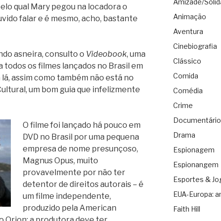
Amizade/Solid
elo qual Mary pegou na locadora o
Animação
ouvido falar e é mesmo, acho, bastante
Aventura
Cinebiografia
ndo asneira, consulto o
Videobook
, uma
Clássico
a todos os filmes lançados no Brasil em
Comida
tá lá, assim como também não está no
ultural, um bom guia que infelizmente
Comédia
Crime
Documentário
O filme foi lançado há pouco em
Drama
DVD no Brasil por uma pequena
empresa de nome presunçoso,
Espionagem
Magnus Opus, muito
Espionangem
provavelmente por não ter
Esportes & Jo
detentor de direitos autorais – é
EUA-Europa: a
um filme independente,
produzido pela American
Faith Hill
lo Orion; a produtora deve ter