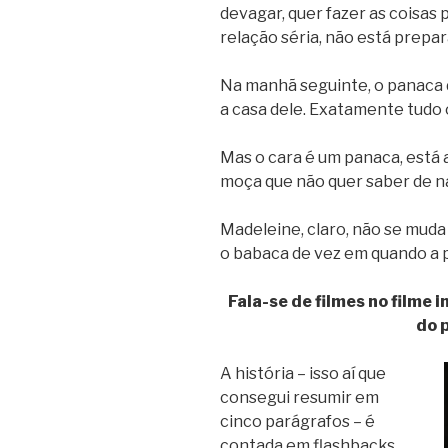
devagar, quer fazer as coisas
relação séria, não está prepar
Na manhã seguinte, o panaca 
a casa dele. Exatamente tudo o
Mas o cara é um panaca, está 
moça que não quer saber de n
Madeleine, claro, não se muda
o babaca de vez em quando a
Fala-se de filmes no filme i
do 
A história – isso aí que
consegui resumir em
cinco parágrafos – é
contada em flashbacks.