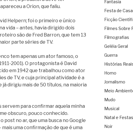
Fantasia
pareceu a Orion, que faliu.
Festa de Cas
Ficção Científ
avid Helpern; foi o primeiro e único
na vida – antes, havia dirigido dois
Filmes Sobre 
oteiro são de Fred Barron, que tem 13
Filmografias
maior parte séries de TV.
Geléia Geral
Guerra
enco tem apenas um ator famoso, o
1911-2001). O protagonista é David
Histórias Reai
cido em 1942 que trabalhou como ator
Homo
s de TV, e cuja principal atividade é a
Jornalismo
já dirigiu mais de 50 títulos, na maioria
Meio Ambient
Mudo
s servem para confirmar aquela minha
Musical
ilme obscuro, pouco conhecido.
Natal e Festa
 o post no ar, que uma busca no Google
Noir
 – mais uma confirmação de que é uma