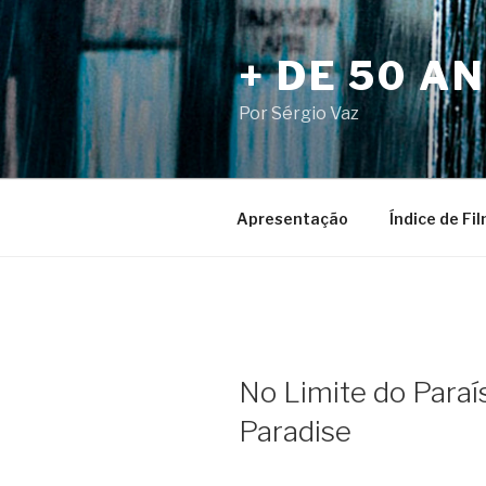
Pular
para
+ DE 50 A
o
conteúdo
Por Sérgio Vaz
Apresentação
Índice de Fi
No Limite do Paraí
Paradise