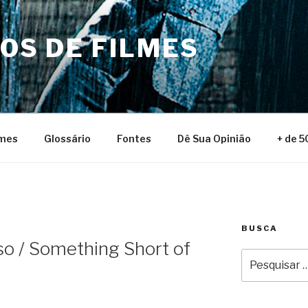
NOS DE FILMES
lmes
Glossário
Fontes
Dê Sua Opinião
+ de 5
BUSCA
so / Something Short of
Pesquisar
por: