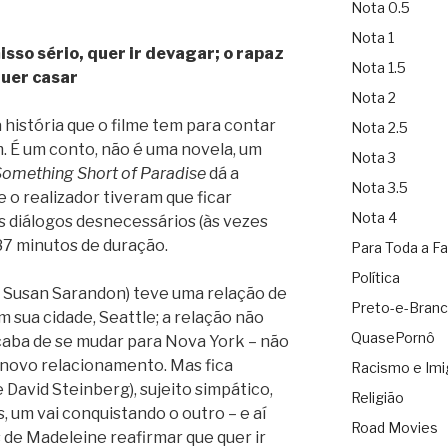
Nota 0.5
Nota 1
so sério, quer ir devagar; o rapaz
Nota 1.5
uer casar
Nota 2
 história que o filme tem para contar
Nota 2.5
 É um conto, não é uma novela, um
Nota 3
omething Short of Paradise
dá a
Nota 3.5
e o realizador tiveram que ficar
Nota 4
s diálogos desnecessários (às vezes
87 minutos de duração.
Para Toda a Fa
Política
e Susan Sarandon) teve uma relação de
Preto-e-Bran
 sua cidade, Seattle; a relação não
QuasePornô
caba de se mudar para Nova York – não
 novo relacionamento. Mas fica
Racismo e Imi
David Steinberg), sujeito simpático,
Religião
 um vai conquistando o outro – e aí
Road Movies
de Madeleine reafirmar que quer ir