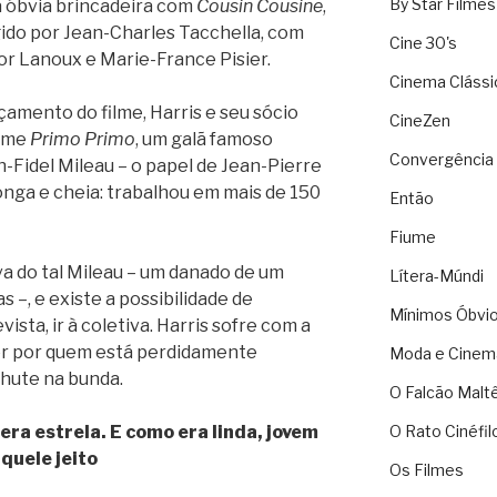
By Star Filmes
a óbvia brincadeira com
Cousin Cousine
,
igido por Jean-Charles Tacchella, com
Cine 30's
tor Lanoux e Marie-France Pisier.
Cinema Clássi
nçamento do filme, Harris e seu sócio
CineZen
ilme
Primo Primo
, um galã famoso
Convergência 
an-Fidel Mileau – o papel de Jean-Pierre
onga e cheia: trabalhou em mais de 150
Então
Fiume
a do tal Mileau – um danado de um
Lítera-Múndi
 –, e existe a possibilidade de
Mínimos Óbvi
ista, ir à coletiva. Harris sofre com a
her por quem está perdidamente
Moda e Cinem
chute na bunda.
O Falcão Malt
ra estrela. E como era linda, jovem
O Rato Cinéfil
quele jeito
Os Filmes