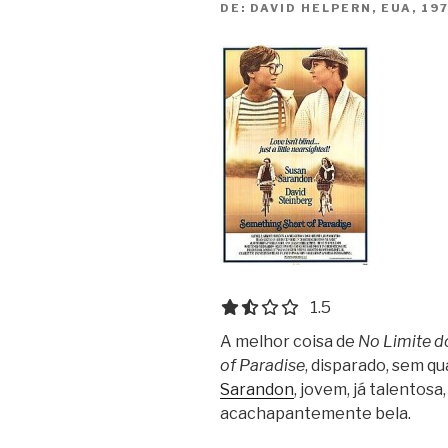
DE:
DAVID HELPERN, EUA, 19
1.5 out of 5.0 stars
1.5
A melhor coisa de
No Limite d
of Paradise
, disparado, sem q
Sarandon
, jovem, já talentosa,
acachapantemente bela.