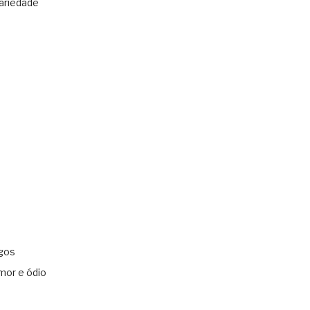
ariedade
gos
mor e ódio