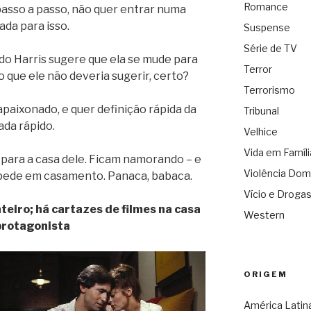
Romance
 passo a passo, não quer entrar numa
ada para isso.
Suspense
Série de TV
do Harris sugere que ela se mude para
Terror
 que ele não deveria sugerir, certo?
Terrorismo
apaixonado, e quer definição rápida da
Tribunal
ada rápido.
Velhice
Vida em Famíli
 para a casa dele. Ficam namorando – e
Violência Dom
 pede em casamento. Panaca, babaca.
Vício e Droga
nteiro; há cartazes de filmes na casa
Western
protagonista
ORIGEM
América Latin