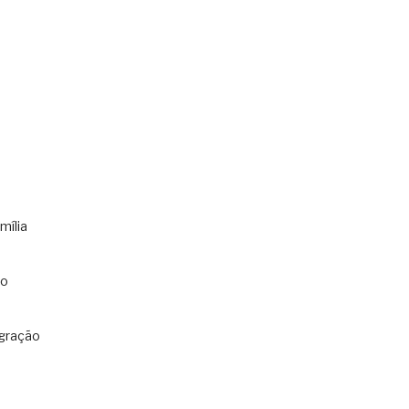
mília
co
gração