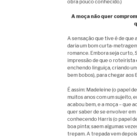
obra pouco conhecido.)
A moça não quer compromis
q
A sensação que tive é de que a
daria um bom curta-metragem.
romance. Embora seja curto,
S
impressão de que o roteirista 
enchendo linguiça, criando un
bem bobos), para chegar aos 
É assim: Madeleine (o papel d
muitos anos com um sujeito, em
acabou bem, e a moça – que a
quer saber de se envolver em
conhecendo Harris (o papel de 
boa pinta; saem algumas vezes,
trepam. A trepada vem depois 