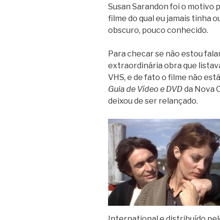
Susan Sarandon foi o motivo p
filme do qual eu jamais tinha 
obscuro, pouco conhecido.
Para checar se não estou fala
extraordinária obra que listav
VHS, e de fato o filme não es
Guia de Vídeo e DVD
da Nova C
deixou de ser relançado.
International e distribuído pe