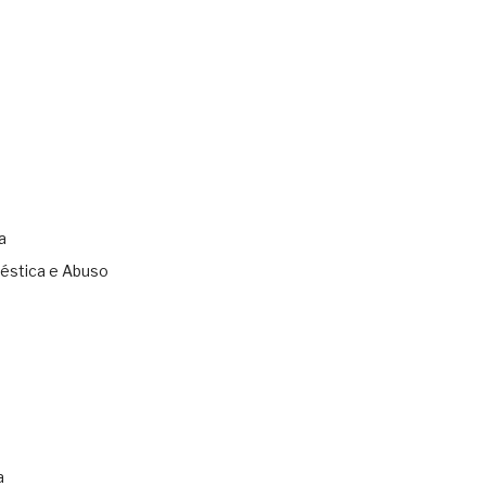
a
éstica e Abuso
s
a