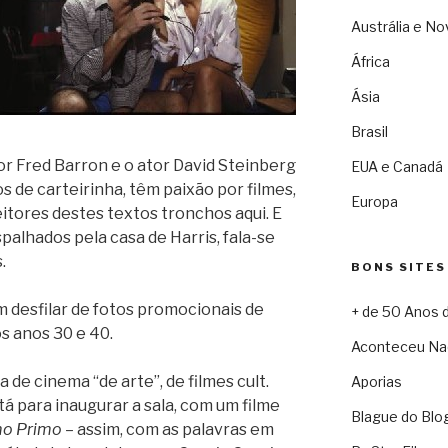
Austrália e No
África
Ásia
Brasil
or Fred Barron e o ator David Steinberg
EUA e Canadá
los de carteirinha, têm paixão por filmes,
Europa
itores destes textos tronchos aqui. E
palhados pela casa de Harris, fala-se
.
BONS SITES
m desfilar de fotos promocionais de
+ de 50 Anos 
s anos 30 e 40.
Aconteceu Na
 de cinema “de arte”, de filmes cult.
Aporias
á para inaugurar a sala, com um filme
Blague do Blo
mo Primo
– assim, com as palavras em