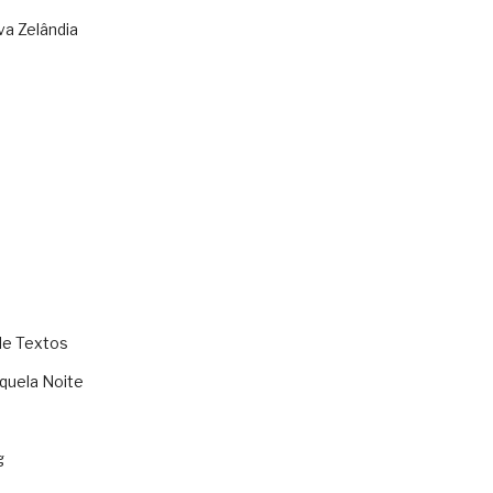
va Zelândia
de Textos
quela Noite
g