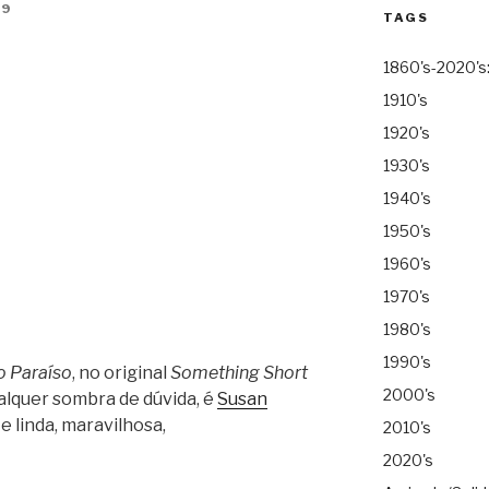
79
TAGS
1860's-2020's
1910's
1920's
1930's
1940's
1950's
1960's
1970's
1980's
1990's
o Paraíso
, no original
Something Short
2000's
ualquer sombra de dúvida, é
Susan
 e linda, maravilhosa,
2010's
2020's