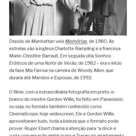
Depois de
Manhattan
veio
Memórias
, de 1980. As
estrelas são a inglesa Charlotte Rampling e a francesa
Marie-Christine Barrault. Em seguida viria
Sonhos
Eróticos de uma Noite de Verão
, de 1982 – era o início
da fase Mia Farrow na carreira de Woody Allen, que
duraria até
Maridos e Esposas
, de 1992.
O filme, com a extraordinária fotografia em preto-e-
branco do mestre Gordon Willis, foi feito em Panavision,
ou seja, no formato também conhecido como
CinemaScope, hoje widescreen. Ele e Gordon Willis
aproveitaram tudo, toda a beleza que o formato pode
prover. Roger Ebert chama a atenção para “a doce e
curta conversação entre Isaac e Tracey no apartamento