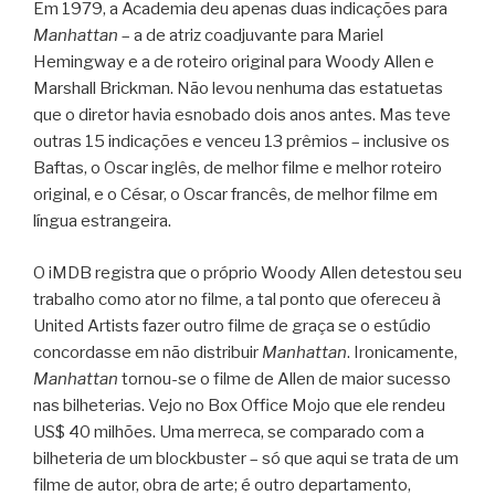
Em 1979, a Academia deu apenas duas indicações para
Manhattan
– a de atriz coadjuvante para Mariel
Hemingway e a de roteiro original para Woody Allen e
Marshall Brickman. Não levou nenhuma das estatuetas
que o diretor havia esnobado dois anos antes. Mas teve
outras 15 indicações e venceu 13 prêmios – inclusive os
Baftas, o Oscar inglês, de melhor filme e melhor roteiro
original, e o César, o Oscar francês, de melhor filme em
língua estrangeira.
O iMDB registra que o próprio Woody Allen detestou seu
trabalho como ator no filme, a tal ponto que ofereceu à
United Artists fazer outro filme de graça se o estúdio
concordasse em não distribuir
Manhattan
. Ironicamente,
Manhattan
tornou-se o filme de Allen de maior sucesso
nas bilheterias. Vejo no Box Office Mojo que ele rendeu
US$ 40 milhões. Uma merreca, se comparado com a
bilheteria de um blockbuster – só que aqui se trata de um
filme de autor, obra de arte; é outro departamento,