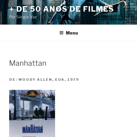
Pular
+ DE 50 ANOS DE FILMES
para
Por Sérgio Vaz
o
conteúdo
Menu
Manhattan
DE:
WOODY ALLEN, EUA, 1979