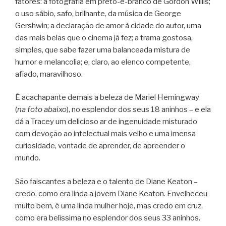
fatores: a fotografia em preto-e-branco de Gordon Willis;
o uso sábio, safo, brilhante, da música de George
Gershwin; a declaração de amor à cidade do autor, uma
das mais belas que o cinema já fez; a trama gostosa,
simples, que sabe fazer uma balanceada mistura de
humor e melancolia; e, claro, ao elenco competente,
afiado, maravilhoso.
É acachapante demais a beleza de Mariel Hemingway
(
na foto abaixo
), no esplendor dos seus 18 aninhos – e ela
dá a Tracey um delicioso ar de ingenuidade misturado
com devoção ao intelectual mais velho e uma imensa
curiosidade, vontade de aprender, de apreender o
mundo.
São faiscantes a beleza e o talento de Diane Keaton –
credo, como era linda a jovem Diane Keaton. Envelheceu
muito bem, é uma linda mulher hoje, mas credo em cruz,
como era belíssima no esplendor dos seus 33 aninhos.