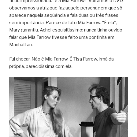
ficou impressionada: “é a Mia Farrow!” Voltamos o DVD,
observamos a atriz que faz aquele personagem que só
aparece naquela seqüência e fala duas ou três frases
sem importância. Parece de fato Mia Farrow. “É ela”,
Mary garantiu. Achei esquisitíssimo: nunca tinha ouvido
falar que Mia Farrow tivesse feito uma pontinha em
Manhattan.
Fui checar. Não é Mia Farrow. É Tisa Farrow, irmã da
própria, parecidíssima com ela.