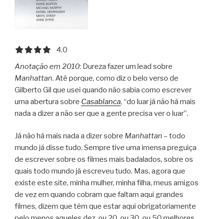
4.0 out of 5.0 stars
4.0
Anotação em 2010
: Dureza fazer um lead sobre
Manhattan
. Até porque, como diz o belo verso de
Gilberto Gil que usei quando não sabia como escrever
uma abertura sobre
Casablanca
, “do luar já não há mais
nada a dizer a não ser que a gente precisa ver o luar”.
Já não há mais nada a dizer sobre
Manhattan
– todo
mundo já disse tudo. Sempre tive uma imensa preguiça
de escrever sobre os filmes mais badalados, sobre os
quais todo mundo já escreveu tudo. Mas, agora que
existe este site, minha mulher, minha filha, meus amigos
de vez em quando cobram que faltam aqui grandes
filmes, dizem que têm que estar aqui obrigatoriamente
pelo menos aqueles dez, ou 20, ou 30, ou 50 melhores