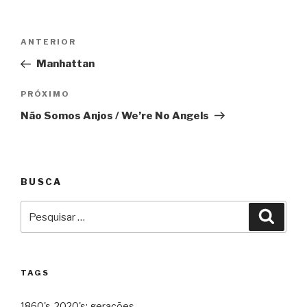
Navegação
Anterior
ANTERIOR
de
Manhattan
Post
Próximo
PRÓXIMO
Não Somos Anjos / We’re No Angels
BUSCA
Pesquisar
Pesqu
por:
TAGS
1860's-2020's: gerações