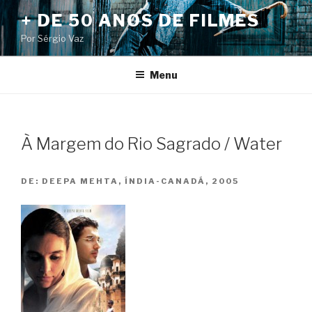
Pular
+ DE 50 ANOS DE FILMES
para
Por Sérgio Vaz
o
conteúdo
Menu
À Margem do Rio Sagrado / Water
DE:
DEEPA MEHTA, ÍNDIA-CANADÁ, 2005