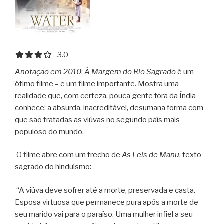
3.0 out of 5.0 stars
3.0
Anotação em 2010
:
À Margem do Rio Sagrado
é um
ótimo filme – e um filme importante. Mostra uma
realidade que, com certeza, pouca gente fora da Índia
conhece: a absurda, inacreditável, desumana forma com
que são tratadas as viúvas no segundo país mais
populoso do mundo.
O filme abre com um trecho de
As Leis de Manu
, texto
sagrado do hinduísmo:
“A viúva deve sofrer até a morte, preservada e casta.
Esposa virtuosa que permanece pura após a morte de
seu marido vai para o paraíso. Uma mulher infiel a seu