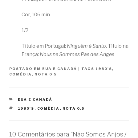
Cor, 106 min
1/2
Título em Portugal:
Ninguém é Santo
. Título na
França:
Nous ne Sommes Pas des Anges
POSTADO EM
EUA E CANADÁ
|
TAGS
1980'S
,
COMÉDIA
,
NOTA 0.5
CATEGORIAS
EUA E CANADÁ
TAGS
1980'S
,
COMÉDIA
,
NOTA 0.5
10 Comentários para “Não Somos Anjos /