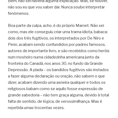
Bem, não sei haveria alguma explicação. Mas, se houver,
não sou eu que vou saber dar. Nunca soube interpretar
fenômenos.
Boa parte da culpa, acho, é do próprio Mamet. Não sei
como, mas ele conseguiu criar uma trama idiota, babaca:
dois dos três fugitivos, os interpretados por De Niro e
Penn, acabam sendo confundidos por padres famosos,
autores de importante livro, e são recebidos como heróis
num mosteiro numa cidadezinha americana junto da
fronteira do Canadá, nos anos 30, no fundo da Grande
Depressão. A piada – os bandidos fugitivos são instados
a fazer alguma declaração ou oração, não sabem o que
dizer, acabam dizendo uma asneira qualquer e todos os
religiosos babam como se aquilo fosse expressão de
grande sabedoria – não tem graça alguma, devido à total
falta de sentido, de lógica, de verossimilhança. Mas é
repetida umas trocentas vezes.