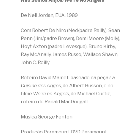
Não Somos Anjos/We’re No Angels
De Neil Jordan, EUA, 1989
Com Robert De Niro (Ned/padre Reilly), Sean
Penn (Jim/padre Brown), Demi Moore (Molly),
Hoyt Axton (padre Levesque), Bruno Kirby,
Ray McAnally, James Russo, Wallace Shawn,
John C. Reilly
Roteiro David Mamet, baseado na peça
La
Cuisine des Anges
, de Albert Husson, e no
filme
We’re no Angels
, de Michael Curtiz,
roteiro de Ranald MacDougall
Música George Fenton
Produção Paramount. DVD Paramount