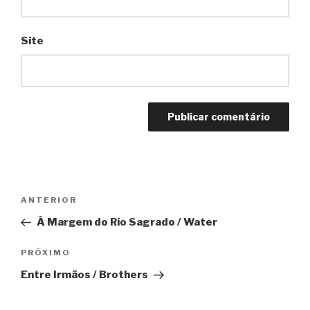
Site
Navegação
Anterior
ANTERIOR
de
À Margem do Rio Sagrado / Water
Post
Próximo
PRÓXIMO
Entre Irmãos / Brothers