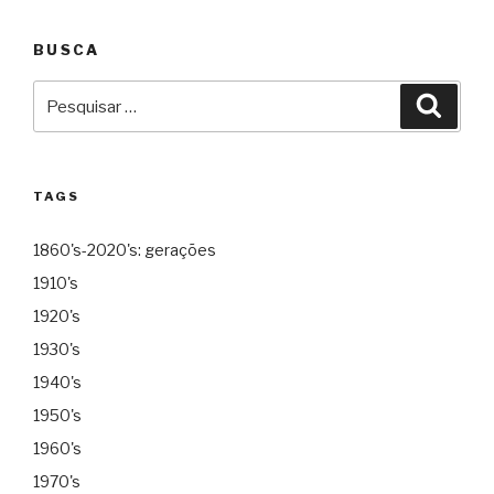
BUSCA
Pesquisar
Pesqu
por:
TAGS
1860's-2020's: gerações
1910's
1920's
1930's
1940's
1950's
1960's
1970's