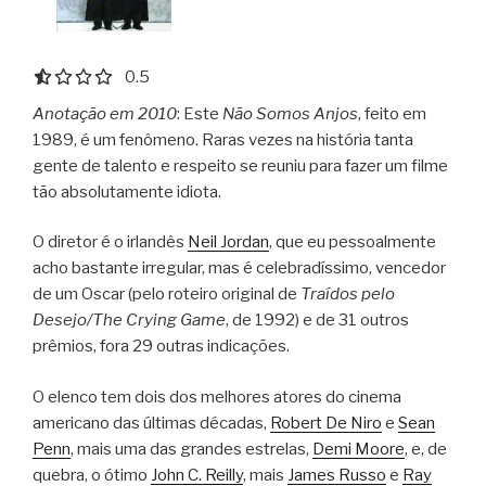
0.5 out of 5.0 stars
0.5
Anotação em 2010
: Este
Não Somos Anjos
, feito em
1989, é um fenômeno. Raras vezes na história tanta
gente de talento e respeito se reuniu para fazer um filme
tão absolutamente idiota.
O diretor é o irlandês
Neil Jordan
, que eu pessoalmente
acho bastante irregular, mas é celebradíssimo, vencedor
de um Oscar (pelo roteiro original de
Traídos pelo
Desejo/The Crying Game
, de 1992) e de 31 outros
prêmios, fora 29 outras indicações.
O elenco tem dois dos melhores atores do cinema
americano das últimas décadas,
Robert De Niro
e
Sean
Penn
, mais uma das grandes estrelas,
Demi Moore
, e, de
quebra, o ótimo
John C. Reilly
, mais
James Russo
e
Ray