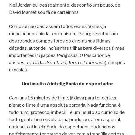
Neil Jordan eu, pessoalmente, desconfio um pouco, de
David Mamet sou fã de carteirinha.
Como se não bastassem todos esses nomes já
mencionados, ainda tem mais um: George Fenton, um
dos grandes compositores do cinema nas últimas
décadas, autor de lindíssimas trilhas para diversos filmes
importantes (
Ligações Perigosas
,
O Pescador de
Ilusões
,
Terra das Sombras
,
Terra e Liberdade
), compôs
a música.
Um insulto à inteligência do espectador
Com uns 15 minutos de filme, já dava para ter certeza
plena: o filme é uma absoluta porcaria. Nada funciona, é
tudo ruim, grotesco, imbecil – é um insulto ao currículo de
tanta gente boa envolvida na produção, e, em especial,
um insulto à inteligência do espectador. Poderíamos
perfeitamente ter parado de ver, com a tranqüila certeza