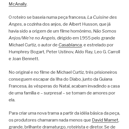
McAnally
.
O roteiro se baseia numa peça francesa,
La Cuisine des
Anges
, a cozinha dos anjos, de Albert Husson, que já
havia sido a origem de um filme homônimo,
Não Somos
Anjos/We’re no Angels
, dirigido em 1955 pelo grande
Michael Curtiz, o autor de
Casablanca
, e estrelado por
Humphrey Bogart, Peter Ustinov, Aldo Ray, Leo G. Carroll
e Joan Bennett.
No original e no filme de Michael Curtiz, três prisioneiros
conseguem escapar da Ilha do Diabo, junto da Guiana
Francesa, às vésperas do Natal, acabam invadindo a casa
de uma família e – surpresa! – se tomam de amores por
ela.
Para criar uma nova trama a partir da idéia básica da peça,
os produtores chamaram nada menos que
David Mamet
,
grande, brilhante dramaturgo, roteirista e diretor. Se de