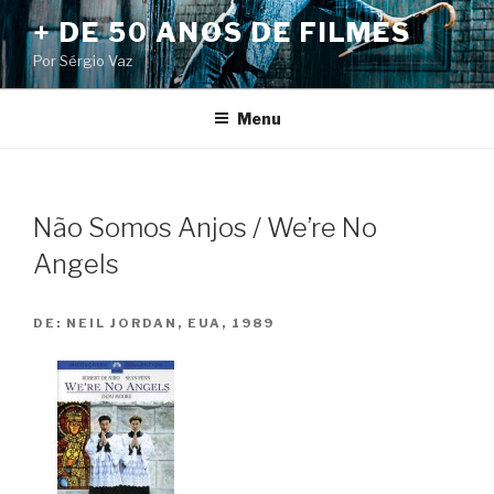
Pular
+ DE 50 ANOS DE FILMES
para
Por Sérgio Vaz
o
conteúdo
Menu
Não Somos Anjos / We’re No
Angels
DE:
NEIL JORDAN, EUA, 1989