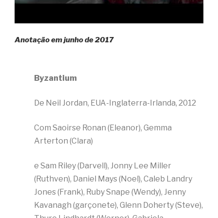
Anotação em junho de 2017
Byzantium
De Neil Jordan, EUA-Inglaterra-Irlanda, 2012
Com Saoirse Ronan (Eleanor), Gemma
Arterton (Clara)
e Sam Riley (Darvell), Jonny Lee Miller
(Ruthven), Daniel Mays (Noel), Caleb Landry
Jones (Frank), Ruby Snape (Wendy), Jenny
Kavanagh (garçonete), Glenn Doherty (Steve),