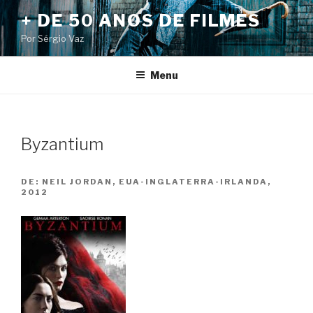
Pular
+ DE 50 ANOS DE FILMES
para
Por Sérgio Vaz
o
conteúdo
Menu
Byzantium
DE:
NEIL JORDAN, EUA-INGLATERRA-IRLANDA,
2012