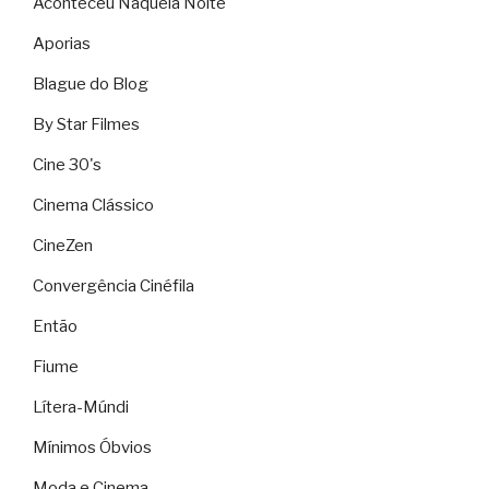
Aconteceu Naquela Noite
Aporias
Blague do Blog
By Star Filmes
Cine 30's
Cinema Clássico
CineZen
Convergência Cinéfila
Então
Fiume
Lítera-Múndi
Mínimos Óbvios
Moda e Cinema