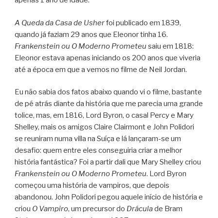
apenas 1 ano de idade.
A Queda da Casa de Usher
foi publicado em 1839,
quando já faziam 29 anos que Eleonor tinha 16.
Frankenstein ou O Moderno Prometeu
saiu em 1818:
Eleonor estava apenas iniciando os 200 anos que viveria
até a época em que a vemos no filme de Neil Jordan.
Eu não sabia dos fatos abaixo quando vi o filme, bastante
de pé atrás diante da história que me parecia uma grande
tolice, mas, em 1816, Lord Byron, o casal Percy e Mary
Shelley, mais os amigos Claire Clairmont e John Polidori
se reuniram numa villa na Suíça e lá lançaram-se um
desafio: quem entre eles conseguiria criar a melhor
história fantástica? Foi a partir dali que Mary Shelley criou
Frankenstein ou O Moderno Prometeu
. Lord Byron
começou uma história de vampiros, que depois
abandonou. John Polidori pegou aquele início de história e
criou
O Vampiro
, um precursor do
Drácula
de Bram