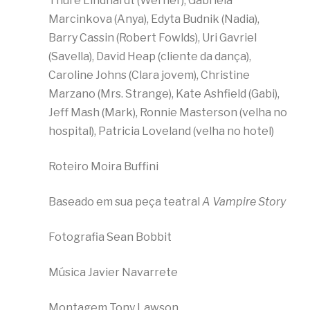
Thure Lindhardt (Werner), Gabriela
Marcinkova (Anya), Edyta Budnik (Nadia),
Barry Cassin (Robert Fowlds), Uri Gavriel
(Savella), David Heap (cliente da dança),
Caroline Johns (Clara jovem), Christine
Marzano (Mrs. Strange), Kate Ashfield (Gabi),
Jeff Mash (Mark), Ronnie Masterson (velha no
hospital), Patricia Loveland (velha no hotel)
Roteiro Moira Buffini
Baseado em sua peça teatral
A Vampire Story
Fotografia Sean Bobbit
Música Javier Navarrete
Montagem Tony Lawson