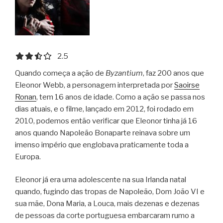
2.5 out of 5.0 stars
2.5
Quando começa a ação de
Byzantium
, faz 200 anos que
Eleonor Webb, a personagem interpretada por
Saoirse
Ronan
, tem 16 anos de idade. Como a ação se passa nos
dias atuais, e o filme, lançado em 2012, foi rodado em
2010, podemos então verificar que Eleonor tinha já 16
anos quando Napoleão Bonaparte reinava sobre um
imenso império que englobava praticamente toda a
Europa.
Eleonor já era uma adolescente na sua Irlanda natal
quando, fugindo das tropas de Napoleão, Dom João VI e
sua mãe, Dona Maria, a Louca, mais dezenas e dezenas
de pessoas da corte portuguesa embarcaram rumo a