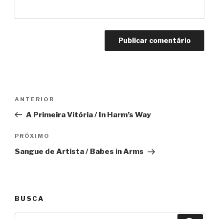
Navegação
Anterior
ANTERIOR
de
A Primeira Vitória / In Harm’s Way
Post
Próximo
PRÓXIMO
Sangue de Artista / Babes in Arms
BUSCA
Pesquisar