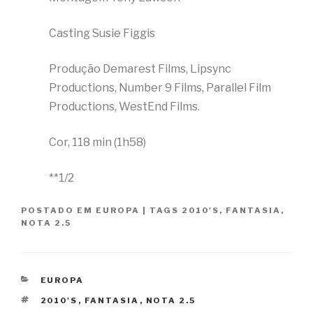
Casting Susie Figgis
Produção Demarest Films, Lipsync
Productions, Number 9 Films, Parallel Film
Productions, WestEnd Films.
Cor, 118 min (1h58)
**1/2
POSTADO EM
EUROPA
|
TAGS
2010'S
,
FANTASIA
,
NOTA 2.5
CATEGORIAS
EUROPA
TAGS
2010'S
,
FANTASIA
,
NOTA 2.5