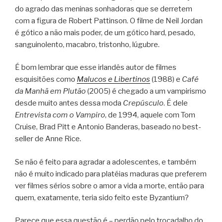
do agrado das meninas sonhadoras que se derretem
com a figura de Robert Pattinson. O filme de Neil Jordan
é gótico a não mais poder, de um gótico hard, pesado,
sanguinolento, macabro, tristonho, lúgubre.
É bom lembrar que esse irlandês autor de filmes
esquisitões como
Malucos e Libertinos
(1988) e
Café
da Manhã em Plutão
(2005) é chegado a um vampirismo
desde muito antes dessa moda
Crepúsculo
. É dele
Entrevista com o Vampiro
, de 1994, aquele com Tom
Cruise, Brad Pitt e Antonio Banderas, baseado no best-
seller de Anne Rice.
Se não é feito para agradar a adolescentes, e também
não é muito indicado para platéias maduras que preferem
ver filmes sérios sobre o amor a vida a morte, então para
quem, exatamente, teria sido feito este Byzantium?
Parece que essa questão é – perdão pelo trocadalho do