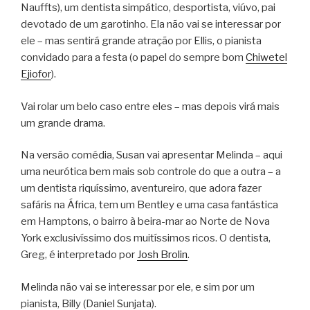
Nauffts), um dentista simpático, desportista, viúvo, pai
devotado de um garotinho. Ela não vai se interessar por
ele – mas sentirá grande atração por Ellis, o pianista
convidado para a festa (o papel do sempre bom
Chiwetel
Ejiofor
).
Vai rolar um belo caso entre eles – mas depois virá mais
um grande drama.
Na versão comédia, Susan vai apresentar Melinda – aqui
uma neurótica bem mais sob controle do que a outra – a
um dentista riquíssimo, aventureiro, que adora fazer
safáris na África, tem um Bentley e uma casa fantástica
em Hamptons, o bairro à beira-mar ao Norte de Nova
York exclusivíssimo dos muitíssimos ricos. O dentista,
Greg, é interpretado por
Josh Brolin
.
Melinda não vai se interessar por ele, e sim por um
pianista, Billy (Daniel Sunjata).