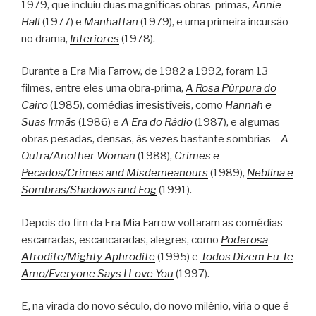
1979, que incluiu duas magníficas obras-primas,
Annie
Hall
(1977) e
Manhattan
(1979), e uma primeira incursão
no drama,
Interiores
(1978).
Durante a Era Mia Farrow, de 1982 a 1992, foram 13
filmes, entre eles uma obra-prima,
A Rosa Púrpura do
Cairo
(1985), comédias irresistíveis, como
Hannah e
Suas Irmãs
(1986) e
A Era do Rádio
(1987), e algumas
obras pesadas, densas, às vezes bastante sombrias –
A
Outra/Another Woman
(1988),
Crimes e
Pecados/Crimes and Misdemeanours
(1989),
Neblina e
Sombras/Shadows and Fog
(1991).
Depois do fim da Era Mia Farrow voltaram as comédias
escarradas, escancaradas, alegres, como
Poderosa
Afrodite/Mighty Aphrodite
(1995) e
Todos Dizem Eu Te
Amo/Everyone Says I Love You
(1997).
E, na virada do novo século, do novo milênio, viria o que é