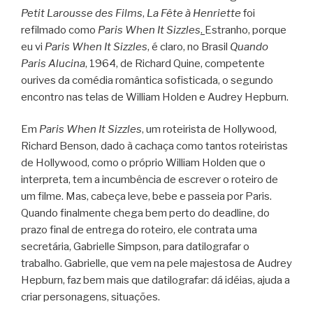
Petit Larousse des Films
,
La Fête à Henriette
foi
refilmado como
Paris When It Sizzles
.
Estranho, porque
eu vi
Paris When It Sizzles
, é claro, no Brasil
Quando
Paris Alucina
, 1964, de Richard Quine, competente
ourives da comédia romântica sofisticada, o segundo
encontro nas telas de William Holden e Audrey Hepburn.
Em
Paris When It Sizzles
, um roteirista de Hollywood,
Richard Benson, dado à cachaça como tantos roteiristas
de Hollywood, como o próprio William Holden que o
interpreta, tem a incumbência de escrever o roteiro de
um filme. Mas, cabeça leve, bebe e passeia por Paris.
Quando finalmente chega bem perto do deadline, do
prazo final de entrega do roteiro, ele contrata uma
secretária, Gabrielle Simpson, para datilografar o
trabalho. Gabrielle, que vem na pele majestosa de Audrey
Hepburn, faz bem mais que datilografar: dá idéias, ajuda a
criar personagens, situações.