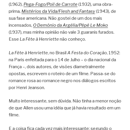
(1962),
Pega-Fogo/Poil de Carrote
(1932), uma obra-
prima,
Mistérios da Vida/Flesh and Fantasy
(1943), de
sua fase americana. Não gostei de um dos mais
incensados,
O Demônio da Argélia/Pépé Le Moko
(1937), mas minha opinião não vale 3 guaranis furados.
Esse
La Fête à Henriette
não conheço.
La Fête à Henriette
, no Brasil
A Festa do Coração
, 1952:
na Paris enfeitada para o 14 de Julho – o dia nacional da
França –, dois autores, de visões diametralmente
opostas, escrevem o roteiro de um filme. Passa-se do
romance rosa ao romance negro nos diálogos escritos
por Henri Jeanson.
Muito interessante, sem dúvida. Não tinha a menor noção
de que Allen usou uma idéia que já havia resultado em um
filme.
E a coisa fica cada vez mais interessante: segundo o