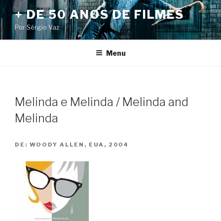
Pular
+ DE 50 ANOS DE FILMES
para
Por Sérgio Vaz
o
conteúdo
Menu
Melinda e Melinda / Melinda and
Melinda
DE:
WOODY ALLEN, EUA, 2004