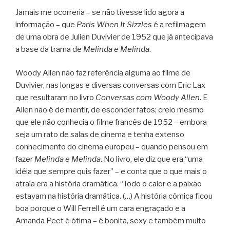
Jamais me ocorreria – se não tivesse lido agora a
informação – que
Paris When It Sizzles
é a refilmagem
de uma obra de Julien Duvivier de 1952 que já antecipava
a base da trama de
Melinda e Melinda
.
Woody Allen não faz referência alguma ao filme de
Duvivier, nas longas e diversas conversas com Eric Lax
que resultaram no livro
Conversas com Woody Allen
. E
Allen não é de mentir, de esconder fatos; creio mesmo
que ele não conhecia o filme francês de 1952 – embora
seja um rato de salas de cinema e tenha extenso
conhecimento do cinema europeu – quando pensou em
fazer
Melinda e Melinda
. No livro, ele diz que era “uma
idéia que sempre quis fazer” – e conta que o que mais o
atraía era a história dramática. “Todo o calor e a paixão
estavam na história dramática. (…) A história cômica ficou
boa porque o Will Ferrell é um cara engraçado e a
Amanda Peet é ótima – é bonita, sexy e também muito