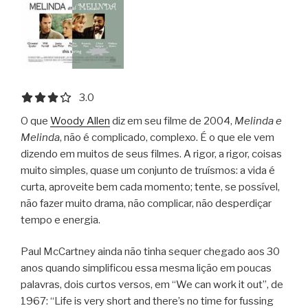
3.0 out of 5.0 stars
3.0
O que
Woody Allen
diz em seu filme de 2004,
Melinda e
Melinda
, não é complicado, complexo. É o que ele vem
dizendo em muitos de seus filmes. A rigor, a rigor, coisas
muito simples, quase um conjunto de truísmos: a vida é
curta, aproveite bem cada momento; tente, se possível,
não fazer muito drama, não complicar, não desperdiçar
tempo e energia.
Paul McCartney ainda não tinha sequer chegado aos 30
anos quando simplificou essa mesma lição em poucas
palavras, dois curtos versos, em “We can work it out”, de
1967: “Life is very short and there’s no time for fussing