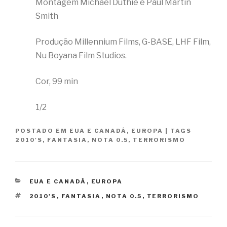
Montagem Michael Duthie e Paul Martin
Smith
Produção Millennium Films, G-BASE, LHF Film,
Nu Boyana Film Studios.
Cor, 99 min
1/2
POSTADO EM
EUA E CANADÁ
,
EUROPA
|
TAGS
2010'S
,
FANTASIA
,
NOTA 0.5
,
TERRORISMO
CATEGORIAS
EUA E CANADÁ
,
EUROPA
TAGS
2010'S
,
FANTASIA
,
NOTA 0.5
,
TERRORISMO