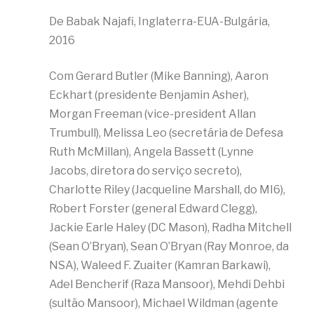
De Babak Najafi, Inglaterra-EUA-Bulgária,
2016
Com Gerard Butler (Mike Banning), Aaron
Eckhart (presidente Benjamin Asher),
Morgan Freeman (vice-president Allan
Trumbull), Melissa Leo (secretária de Defesa
Ruth McMillan), Angela Bassett (Lynne
Jacobs, diretora do serviço secreto),
Charlotte Riley (Jacqueline Marshall, do MI6),
Robert Forster (general Edward Clegg),
Jackie Earle Haley (DC Mason), Radha Mitchell
(Sean O’Bryan), Sean O’Bryan (Ray Monroe, da
NSA), Waleed F. Zuaiter (Kamran Barkawi),
Adel Bencherif (Raza Mansoor), Mehdi Dehbi
(sultão Mansoor), Michael Wildman (agente