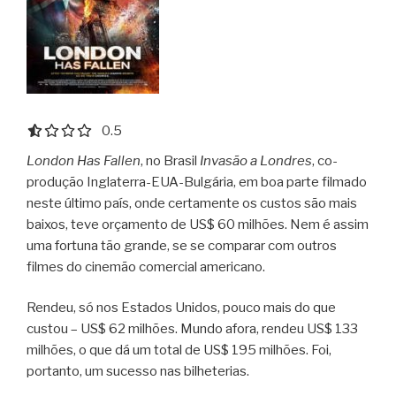
0.5 out of 5.0 stars
0.5
London Has Fallen
, no Brasil
Invasão a Londres
, co-
produção Inglaterra-EUA-Bulgária, em boa parte filmado
neste último país, onde certamente os custos são mais
baixos, teve orçamento de US$ 60 milhões. Nem é assim
uma fortuna tão grande, se se comparar com outros
filmes do cinemão comercial americano.
Rendeu, só nos Estados Unidos, pouco mais do que
custou – US$ 62 milhões. Mundo afora, rendeu US$ 133
milhões, o que dá um total de US$ 195 milhões. Foi,
portanto, um sucesso nas bilheterias.