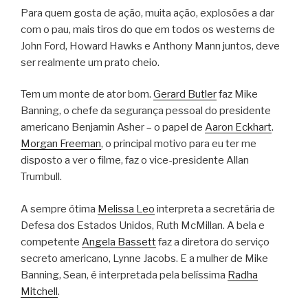
Para quem gosta de ação, muita ação, explosões a dar
com o pau, mais tiros do que em todos os westerns de
John Ford, Howard Hawks e Anthony Mann juntos, deve
ser realmente um prato cheio.
Tem um monte de ator bom.
Gerard Butler
faz Mike
Banning, o chefe da segurança pessoal do presidente
americano Benjamin Asher – o papel de
Aaron Eckhart
.
Morgan Freeman
, o principal motivo para eu ter me
disposto a ver o filme, faz o vice-presidente Allan
Trumbull.
A sempre ótima
Melissa Leo
interpreta a secretária de
Defesa dos Estados Unidos, Ruth McMillan. A bela e
competente
Angela Bassett
faz a diretora do serviço
secreto americano, Lynne Jacobs. E a mulher de Mike
Banning, Sean, é interpretada pela belíssima
Radha
Mitchell
.