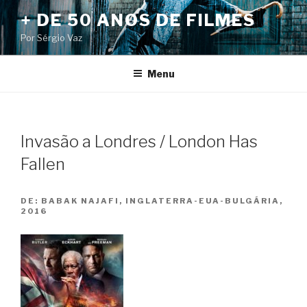
Pular
+ DE 50 ANOS DE FILMES
para
Por Sérgio Vaz
o
conteúdo
Menu
Invasão a Londres / London Has
Fallen
DE:
BABAK NAJAFI, INGLATERRA-EUA-BULGÁRIA,
2016