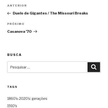
Navegação
Anterior
ANTERIOR
de
Duelo de Gigantes / The Missouri Breaks
Post
Próximo
PRÓXIMO
Casanova ’70
BUSCA
Pesquisar
Pesqu
por:
TAGS
1860's-2020's: gerações
1910's