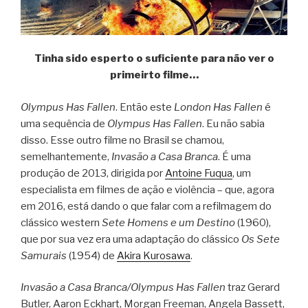
Tinha sido esperto o suficiente para não ver o
primeirto filme…
Olympus Has Fallen
. Então este
London Has Fallen
é
uma sequência de
Olympus Has Fallen
. Eu não sabia
disso. Esse outro filme no Brasil se chamou,
semelhantemente,
Invasão a Casa Branca
. É uma
produção de 2013, dirigida por
Antoine Fuqua
, um
especialista em filmes de ação e violência – que, agora
em 2016, está dando o que falar com a refilmagem do
clássico western
Sete Homens e um Destino
(1960),
que por sua vez era uma adaptação do clássico
Os Sete
Samurais
(1954) de
Akira Kurosawa
.
Invasão a Casa Branca/Olympus Has Fallen
traz Gerard
Butler, Aaron Eckhart, Morgan Freeman, Angela Bassett,