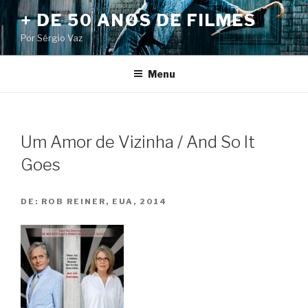
Pular
+ DE 50 ANOS DE FILMES
para
Por Sérgio Vaz
o
conteúdo
Menu
Um Amor de Vizinha / And So It
Goes
DE:
ROB REINER, EUA, 2014