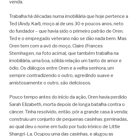
venda.
Trabalha há décadas numa imobiliária que hoje pertence a
Ted (Andy Karl), moço aí de uns 30 e poucos anos, neto
do fundador – que havia sido o primeiro patrão de Oren.
Ted e o empregado veterano não se dão nada bem. Mas
Oren tem com a avó do moço, Claire (Frances
Sternhagen,
na foto acima
), que também trabalha na
imobiliária, uma boa, sólida relação um tanto de amor e
ódio. Os diálogos entre Oren e a velha senhora, um
sempre contradizendo o outro, agredindo suave e
amistosamente o outro, são deliciosos.
Pouco tempo antes do início da ação, Oren havia perdido
Sarah Elizabeth, morta depois de longa batalha contra o
câncer. Tinha resolvido, então, pôr a grande casa à venda;
construiu um conjunto de pequenas casinhas geminadas,
ao qual deu o nome em tudo por tudo irônico de Little
Shangri-La. Ocupou uma das casinhas, e alugou as