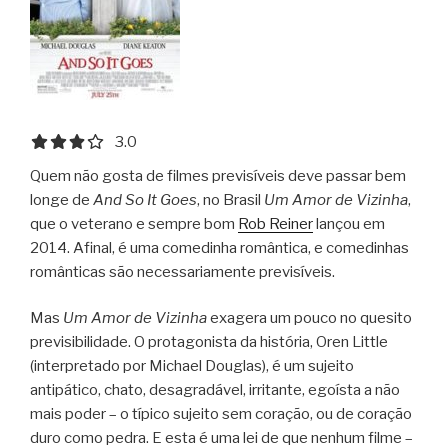
3.0 out of 5.0 stars
3.0
Quem não gosta de filmes previsíveis deve passar bem
longe de
And So It Goes
, no Brasil
Um Amor de Vizinha
,
que o veterano e sempre bom
Rob Reiner
lançou em
2014. Afinal, é uma comedinha romântica, e comedinhas
românticas são necessariamente previsíveis.
Mas
Um Amor de Vizinha
exagera um pouco no quesito
previsibilidade. O protagonista da história, Oren Little
(interpretado por Michael Douglas), é um sujeito
antipático, chato, desagradável, irritante, egoísta a não
mais poder – o típico sujeito sem coração, ou de coração
duro como pedra. E esta é uma lei de que nenhum filme –