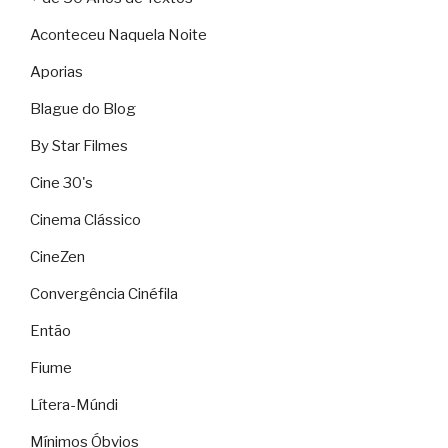
Aconteceu Naquela Noite
Aporias
Blague do Blog
By Star Filmes
Cine 30's
Cinema Clássico
CineZen
Convergência Cinéfila
Então
Fiume
Lítera-Múndi
Mínimos Óbvios