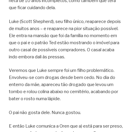
neta de 10 anos incompletos, como também que terá
que ficar cuidando dela.
Luke (Scott Shepherd), seu filho único, reaparece depois
de muitos anos – e reaparece na pior situação possível.
Ele entra na mansão que foi da família no momento em
que o pai e o patrão Ted estão mostrando o imóvel para
outro casal de possíveis compradores. O casal acaba
indo embora dali às pressas.
Veremos que Luke sempre foi um filho problemático.
Envolveu-se com drogas desde bem cedo. No dia do
enterro da mãe, apareceu tão drogado que levou um
tombo e rolou colina abaixo no cemitério, acabando por
bater o rosto numa lápide.
O pai não gosta dele. Nunca gostou.
E então Luke comunica a Oren que a) está para ser preso,