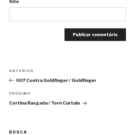
Site
Navegação
Anterior
ANTERIOR
de
007 Contra Goldfinger / Goldfinger
Post
Próximo
PRÓXIMO
Cortina Rasgada / Torn Curtain
BUSCA