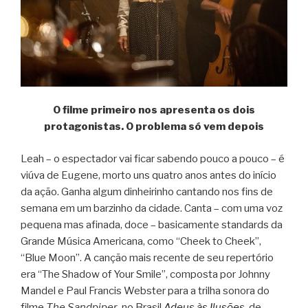
O filme primeiro nos apresenta os dois
protagonistas. O problema só vem depois
Leah – o espectador vai ficar sabendo pouco a pouco – é
viúva de Eugene, morto uns quatro anos antes do início
da ação. Ganha algum dinheirinho cantando nos fins de
semana em um barzinho da cidade. Canta – com uma voz
pequena mas afinada, doce – basicamente standards da
Grande Música Americana, como “Cheek to Cheek”,
“Blue Moon”. A canção mais recente de seu repertório
era “The Shadow of Your Smile”, composta por Johnny
Mandel e Paul Francis Webster para a trilha sonora do
filme
The Sandpiper
, no Brasil
Adeus às Ilusões
, de