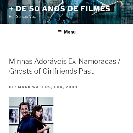
Pular
+ DE 50 ANOS DE FILMES
para
Por Sérgio Vaz
o
conteúdo
Menu
Minhas Adoráveis Ex-Namoradas /
Ghosts of Girlfriends Past
DE:
MARK WATERS, EUA, 2009