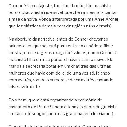
Connor é tão cafajeste, tão filho da mãe, tão machista
porco-chauvinista insensível, que chega mesmo a cantar
a mãe da noiva, Vonda (interpretada por uma
Anne Archer
que fez plásticas demais com cirurgiões ruins demais).
Na abertura da narrativa, antes de Connor chegar ao
palacete em que se está para realizar o casório, o filme
mostra, com exageros exageradíssimos, como Connor é
machista filho da mãe porco-chauvinista insensível. Ele
manda a secretária botar em um chat três das últimas
mulheres que havia comido, e, de uma vez só, falando
com as três, rompe o namoro, e deixa as três chorando
miseravelmente.
Pois bem: quem está organizando a cerimônia de
casamento de Paul e Sandra é Jenny (o papel da gracinha
um tanto desengonçada mas gracinha
Jennifer Garner
).
O espectador percebe logo que entre Connor e Jenny