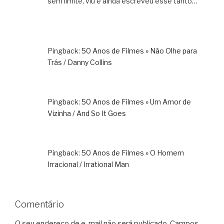
sem limite, viu e ainda escreveu esse tanto…
Pingback:
50 Anos de Filmes » Não Olhe para
Trás / Danny Collins
Pingback:
50 Anos de Filmes » Um Amor de
Vizinha / And So It Goes
Pingback:
50 Anos de Filmes » O Homem
Irracional / Irrational Man
Comentário
O seu endereço de e-mail não será publicado.
Campos