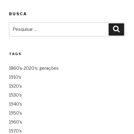
BUSCA
Pesquisar
Pesqu
por:
TAGS
1860's-2020's: gerações
1910's
1920's
1930's
1940's
1950's
1960's
1970's