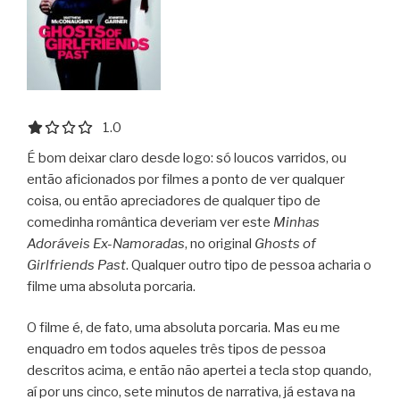
1.0 out of 5.0 stars
1.0
É bom deixar claro desde logo: só loucos varridos, ou
então aficionados por filmes a ponto de ver qualquer
coisa, ou então apreciadores de qualquer tipo de
comedinha romântica deveriam ver este
Minhas
Adoráveis Ex-Namoradas
, no original
Ghosts of
Girlfriends Past
. Qualquer outro tipo de pessoa acharia o
filme uma absoluta porcaria.
O filme é, de fato, uma absoluta porcaria. Mas eu me
enquadro em todos aqueles três tipos de pessoa
descritos acima, e então não apertei a tecla stop quando,
aí por uns cinco, sete minutos de narrativa, já estava na