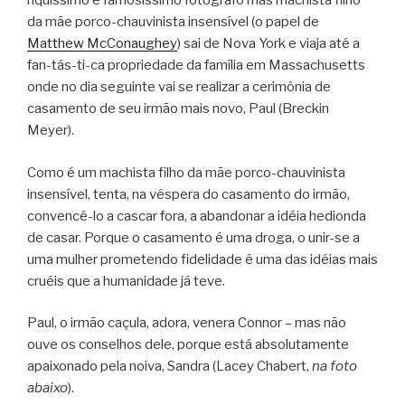
riquíssimo e famosíssimo fotógrafo mas machista filho
da mãe porco-chauvinista insensível (o papel de
Matthew McConaughey
) sai de Nova York e viaja até a
fan-tás-ti-ca propriedade da família em Massachusetts
onde no dia seguinte vai se realizar a cerimônia de
casamento de seu irmão mais novo, Paul (Breckin
Meyer).
Como é um machista filho da mãe porco-chauvinista
insensível, tenta, na véspera do casamento do irmão,
convencê-lo a cascar fora, a abandonar a idéia hedionda
de casar. Porque o casamento é uma droga, o unir-se a
uma mulher prometendo fidelidade é uma das idéias mais
cruéis que a humanidade já teve.
Paul, o irmão caçula, adora, venera Connor – mas não
ouve os conselhos dele, porque está absolutamente
apaixonado pela noiva, Sandra (Lacey Chabert,
na foto
abaixo
).