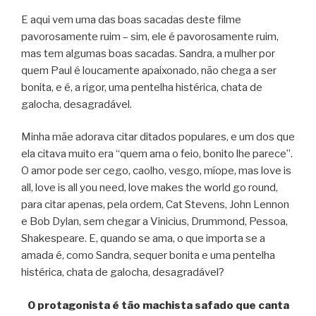
E aqui vem uma das boas sacadas deste filme
pavorosamente ruim – sim, ele é pavorosamente ruim,
mas tem algumas boas sacadas. Sandra, a mulher por
quem Paul é loucamente apaixonado, não chega a ser
bonita, e é, a rigor, uma pentelha histérica, chata de
galocha, desagradável.
Minha mãe adorava citar ditados populares, e um dos que
ela citava muito era “quem ama o feio, bonito lhe parece”.
O amor pode ser cego, caolho, vesgo, míope, mas love is
all, love is all you need, love makes the world go round,
para citar apenas, pela ordem, Cat Stevens, John Lennon
e Bob Dylan, sem chegar a Vinicius, Drummond, Pessoa,
Shakespeare. E, quando se ama, o que importa se a
amada é, como Sandra, sequer bonita e uma pentelha
histérica, chata de galocha, desagradável?
O protagonista é tão machista safado que canta