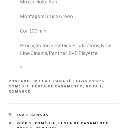
Música Rolfe Kent
Montagem Bruce Green
Cor, 100 min
Produção Jon Shestack Productions, New
Line Cinema, Panther. DVD PlayArte.
*
POSTADO EM
EUA E CANADÁ
|
TAGS
2000'S
,
COMÉDIA
,
FESTA DE CASAMENTO
,
NOTA 1
,
ROMANCE
CATEGORIAS
EUA E CANADÁ
TAGS
2000'S
,
COMÉDIA
,
FESTA DE CASAMENTO
,