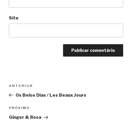
Site
Navegação
Anterior
ANTERIOR
de
Os Belos Dias / Les Beaux Jours
Post
Próximo
PRÓXIMO
Ginger & Rosa