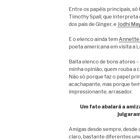
Entre os papéis principais, só
Timothy Spall, que interpreta
dos pais de Ginger, e
Jodhi Ma
E o elenco ainda tem
Annette
poeta americana em visita a L
Baita elenco de bons atores – 
minha opinião, quem rouba a c
Não só porque faz o papel pri
acachapante, mas porque tem
impressionante, arrasador.
Um fato abalará a amiz
julgaram
Amigas desde sempre, desde o
claro, bastante diferentes uma