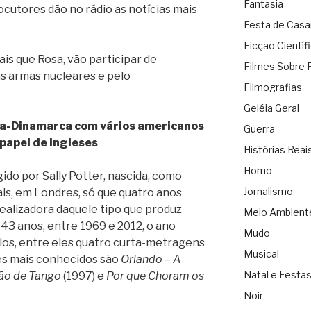
Fantasia
locutores dão no rádio as notícias mais
Festa de Cas
Ficção Científ
is que Rosa, vão participar de
Filmes Sobre 
s armas nucleares e pelo
Filmografias
Geléia Geral
a-Dinamarca com vários americanos
Guerra
papel de ingleses
Histórias Reai
Homo
igido por Sally Potter, nascida, como
Jornalismo
is, em Londres, só que quatro anos
realizadora daquele tipo que produz
Meio Ambient
43 anos, entre 1969 e 2012, o ano
Mudo
ítulos, entre eles quatro curta-metragens
Musical
es mais conhecidos são
Orlando – A
Natal e Festa
ão de Tango
(1997) e
Por que Choram os
Noir