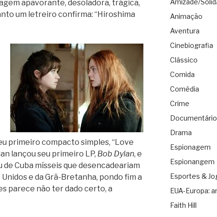
Amizade/Solid
agem apavorante, desoladora, trágica,
nto um letreiro confirma: “Hiroshima
Animação
Aventura
Cinebiografia
Clássico
Comida
Comédia
Crime
Documentário
Drama
eu primeiro compacto simples, “Love
Espionagem
lan lançou seu primeiro LP,
Bob Dylan
, e
Espionangem
ou de Cuba mísseis que desencadeariam
Esportes & Jo
 Unidos e da Grã-Bretanha, pondo fim a
s parece não ter dado certo, a
EUA-Europa: a
Faith Hill