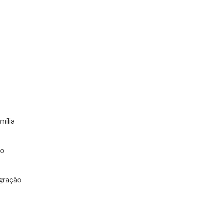
mília
co
gração