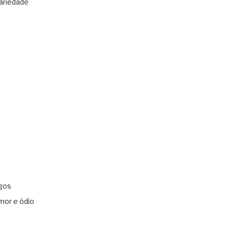
ariedade
gos
mor e ódio