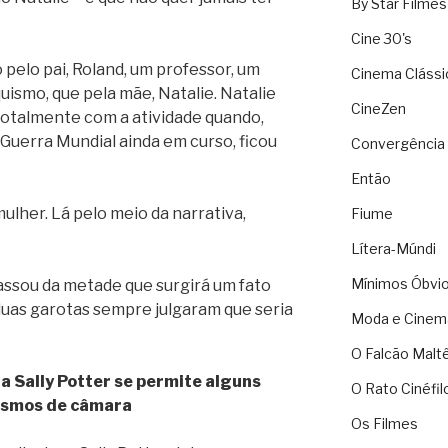
By Star Filmes
Cine 30's
 pelo pai, Roland, um professor, um
Cinema Clássi
ismo, que pela mãe, Natalie. Natalie
CineZen
totalmente com a atividade quando,
Guerra Mundial ainda em curso, ficou
Convergência 
Então
ulher. Lá pelo meio da narrativa,
Fiume
Lítera-Múndi
Mínimos Óbvi
passou da metade que surgirá um fato
duas garotas sempre julgaram que seria
Moda e Cinem
O Falcão Malt
a Sally Potter se permite alguns
O Rato Cinéfil
ismos de câmara
Os Filmes