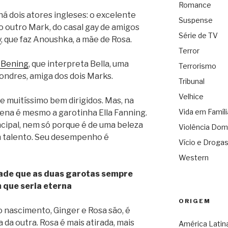
Romance
 há dois atores ingleses: o excelente
Suspense
 o outro Mark, do casal gay de amigos
Série de TV
y
, que faz Anoushka, a mãe de Rosa.
Terror
 Bening
, que interpreta Bella, uma
Terrorismo
ondres, amiga dos dois Marks.
Tribunal
Velhice
e muitíssimo bem dirigidos. Mas, na
Vida em Famíli
ena é mesmo a garotinha Ella Fanning.
ncipal, nem só porque é de uma beleza
Violência Dom
 talento. Seu desempenho é
Vício e Droga
Western
ade que as duas garotas sempre
 que seria eterna
ORIGEM
 nascimento, Ginger e Rosa são, é
 da outra. Rosa é mais atirada, mais
América Latin