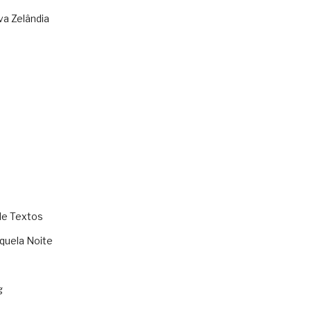
va Zelândia
de Textos
quela Noite
g