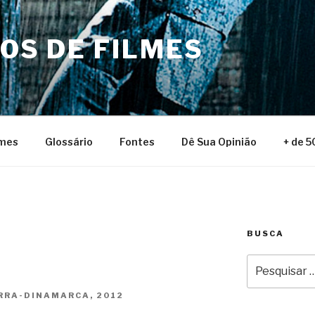
NOS DE FILMES
lmes
Glossário
Fontes
Dê Sua Opinião
+ de 5
BUSCA
Pesquisar
por:
RRA-DINAMARCA, 2012