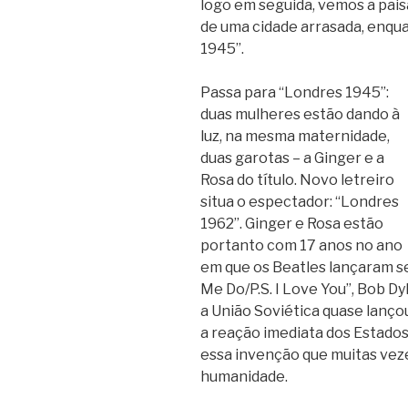
logo em seguida, vemos a pais
de uma cidade arrasada, enqua
1945”.
Passa para “Londres 1945”:
duas mulheres estão dando à
luz, na mesma maternidade,
duas garotas – a Ginger e a
Rosa do título. Novo letreiro
situa o espectador: “Londres
1962”. Ginger e Rosa estão
portanto com 17 anos no ano
em que os Beatles lançaram s
Me Do/P.S. I Love You”, Bob Dy
a União Soviética quase lanç
a reação imediata dos Estados
essa invenção que muitas veze
humanidade.