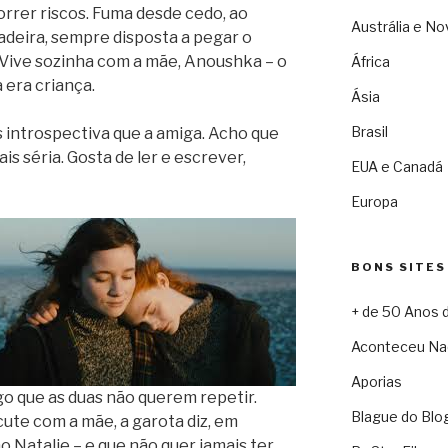
orrer riscos. Fuma desde cedo, ao
Austrália e No
adeira, sempre disposta a pegar o
 Vive sozinha com a mãe, Anoushka – o
África
 era criança.
Ásia
Brasil
s introspectiva que a amiga. Acho que
is séria. Gosta de ler e escrever,
EUA e Canadá
Europa
BONS SITES
+ de 50 Anos 
Aconteceu Na
Aporias
go que as duas não querem repetir.
Blague do Blo
ute com a mãe, a garota diz, em
o Natalie – e que não quer jamais ter