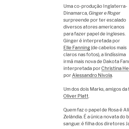
Uma co-produção Inglaterra-
Dinamarca,
Ginger e Roger
surpreende por ter escalado
diversos atores americanos
para fazer papel de ingleses.
Ginger é interpretada por
Elle Fanning
(de cabelos mais
claros nas fotos), a lindíssima
irmã mais nova de Dakota Fann
interpretada por
Christina He
por
Alessandro Nivola
.
Um dos dois Marks, amigos da 
Oliver Platt
.
Quem faz o papel de Rosa é Al
Zelândia. É a única novata do
sangue: é filha dos diretores 