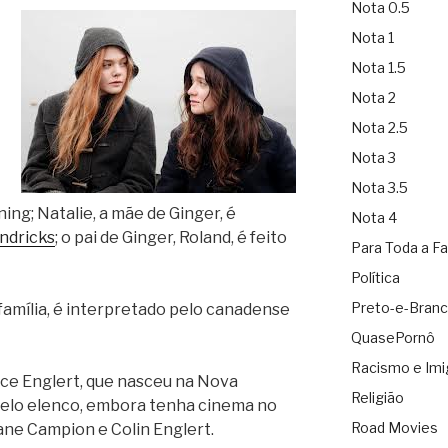
Nota 0.5
Nota 1
Nota 1.5
Nota 2
Nota 2.5
Nota 3
Nota 3.5
ing; Natalie, a mãe de Ginger, é
Nota 4
ndricks
; o pai de Ginger, Roland, é feito
Para Toda a Fa
Política
Preto-e-Bran
família, é interpretado pelo canadense
QuasePornô
Racismo e Imi
ice Englert, que nasceu na Nova
Religião
 belo elenco, embora tenha cinema no
Road Movies
Jane Campion e Colin Englert.