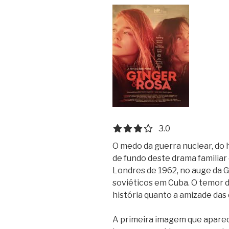
3.0 out of 5.0 stars
3.0
O medo da guerra nuclear, do 
de fundo deste drama familia
Londres de 1962, no auge da Gu
soviéticos em Cuba. O temor 
história quanto a amizade das 
A primeira imagem que aparec