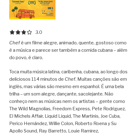
3.0 out of 5.0 stars
3.0
Chef
é um filme alegre, animado, quente, gostoso como
é a música e parece ser também a comida cubana – além
do povo, é claro.
Toca muita música latina, caribenha, cubana, ao longo dos
deliciosos 114 minutos de
Chef
. Muitas canções são em
inglês, mas várias são mesmo em espanhol. É uma bela
trilha – um som alegre, dançante, sacolejante. Não
conheço nem as músicas nem os artistas – gente como
The Wild Magnolias, Freedom Express, Pete Rodriguez,
El Michels Affair, Liquid Liquid, The Martinis, Joe Cuba,
Perico Hernández, Willie Colon, Roberto Roena y Su
Apollo Sound, Ray Barretto, Louie Ramirez,