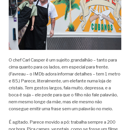
O chef Carl Casper é um sujeito grandalhão – tanto para
cima quanto para os lados, em especial para frente.
(Favreau – o IMDb adora informar detalhes – tem 1 metro
e 85.) Parece, literalmente, um elefante numa loja de
cristais. Tem gestos largos, fala muito, depressa, e a
boca é suja – ele pede para que o filho não fale palavrão,
nem mesmo longe da mãe, mas ele mesmo não
consegue emitir uma frase sem um palavrão no meio.
É agitado. Parece movido a pó: trabalha sempre a 200
por hora. Pica carnes, vegetais, como se fosse um filme