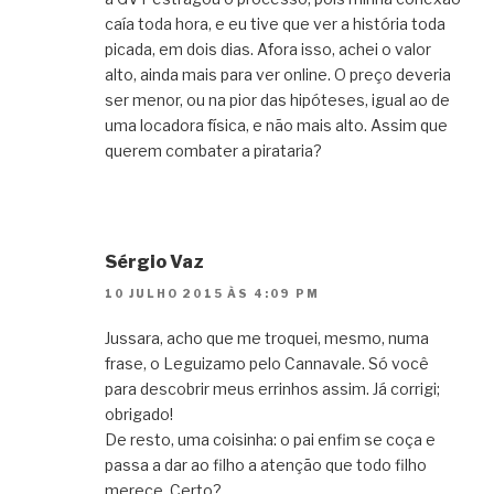
caía toda hora, e eu tive que ver a história toda
picada, em dois dias. Afora isso, achei o valor
alto, ainda mais para ver online. O preço deveria
ser menor, ou na pior das hipóteses, igual ao de
uma locadora física, e não mais alto. Assim que
querem combater a pirataria?
Sérgio Vaz
10 JULHO 2015 ÀS 4:09 PM
Jussara, acho que me troquei, mesmo, numa
frase, o Leguizamo pelo Cannavale. Só você
para descobrir meus errinhos assim. Já corrigi;
obrigado!
De resto, uma coisinha: o pai enfim se coça e
passa a dar ao filho a atenção que todo filho
merece. Certo?