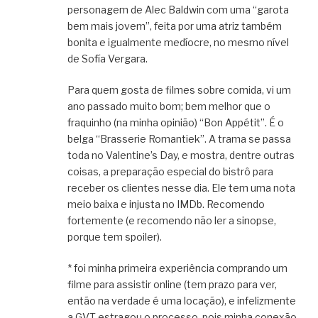
personagem de Alec Baldwin com uma “garota
bem mais jovem”, feita por uma atriz também
bonita e igualmente medíocre, no mesmo nível
de Sofía Vergara.
Para quem gosta de filmes sobre comida, vi um
ano passado muito bom; bem melhor que o
fraquinho (na minha opinião) “Bon Appétit”. É o
belga “Brasserie Romantiek”. A trama se passa
toda no Valentine’s Day, e mostra, dentre outras
coisas, a preparação especial do bistrô para
receber os clientes nesse dia. Ele tem uma nota
meio baixa e injusta no IMDb. Recomendo
fortemente (e recomendo não ler a sinopse,
porque tem spoiler).
* foi minha primeira experiência comprando um
filme para assistir online (tem prazo para ver,
então na verdade é uma locação), e infelizmente
a GVT estragou o processo, pois minha conexão