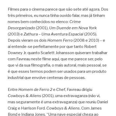
Filmes para o cinema parece que são sete até agora. Dos
três primeiros, eu nunca tinha ouvido falar, mas já tinham
nomes bem conhecidos no elenco:
Crime
Desorganizado
(2001),
Um Duende em Nova York
(2003) e
Zathura – Uma Aventura Espacial
(2005).
Depois vieram os dois
Homem Ferro
(2008 e 2010) – e
aí entende-se perfeitamente por que tanto Robert
Downey Jr. quanto Scarlett Johansson quiseram trabalhar
com Favreau neste filme aqui, que me parece ser, pelo
que vi da sua filmografia, o mais autoral, mais pessoal, se
é que esses termos podem ser usados para um produto
industrial que envolve centenas de pessoas.
Entre
Homem de Ferro 2
e
Chef
, Favreau dirigiu
Cowboys & Aliens
(2001), uma extravaganza (não vi,
mas seguramente é uma extravaganza) que reuniu Daniel
Craig e Harrison Ford.
Cowboys & Aliens
. Com James
Bond e Indiana Jones. “Uma nave especial chega ao