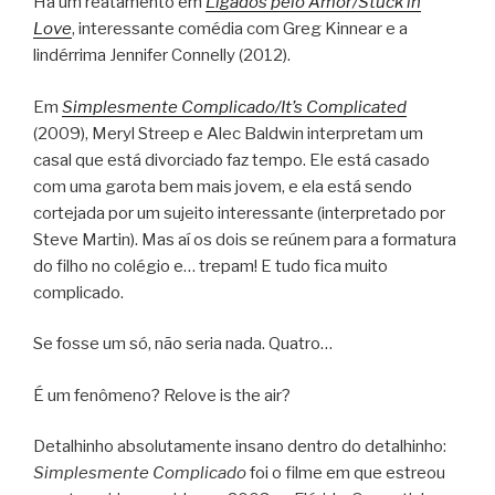
Há um reatamento em
Ligados pelo Amor/Stuck in
Love
, interessante comédia com Greg Kinnear e a
lindérrima Jennifer Connelly (2012).
Em
Simplesmente Complicado/It’s Complicated
(2009), Meryl Streep e Alec Baldwin interpretam um
casal que está divorciado faz tempo. Ele está casado
com uma garota bem mais jovem, e ela está sendo
cortejada por um sujeito interessante (interpretado por
Steve Martin). Mas aí os dois se reúnem para a formatura
do filho no colégio e… trepam! E tudo fica muito
complicado.
Se fosse um só, não seria nada. Quatro…
É um fenômeno? Relove is the air?
Detalhinho absolutamente insano dentro do detalhinho:
Simplesmente Complicado
foi o filme em que estreou