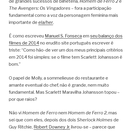
de grandes sucessos de bilheteria,
Homem de Ferro 2
e
The Avengers: Os Vingadores
– fora a participação
fundamental como a voz da personagem feminina mais
importante de
ela/her
.
É como escreveu
Manuel S. Fonseca
em
seu balanço dos
filmes de 2014
no erudito site português escrever é
triste: “Como hão-de ver um dos meus principais critérios
em 2014 foi simples: se o filme tem Scarlett Johansson é
bom.”
O papel de Molly, a sommelieuse do restaurante e
amante eventual do chef, não é grande, nem muito
fundamental. Mas Scarlett Maravilha Johansson topou –
por que raios?
Não vi
Homem de Ferro
nem
Homem de Ferro 2
, mas
sei que com eles, depois dos dois
Sherlock Holmes
de
Guy Ritchie,
Robert Downey Jr.
livrou-se – parece que