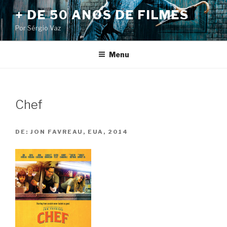
Pular
+ DE 50 ANOS DE FILMES
para
Por Sérgio Vaz
o
conteúdo
Menu
Chef
DE:
JON FAVREAU, EUA, 2014