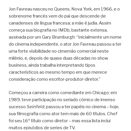
Jon Favreau nasceu no Queens, Nova York, em 1966, e o
sobrenome francês vem do pai que descende de
canadenses de língua francesa; a mãe é judia. Assim
começa sua biografia no IMDb, bastante extensa,
assinada por um Gary Brumburgh: “Inicialmente um nome
do cinema independente, o ator Jon Favreau passou a ter
uma forte visibilidade no cimemão comercial neste
milênio, e, depois de quase duas décadas no show
business, ainda trabalha interpretando tipos
característicos ao mesmo tempo em que merece
consideração como escritor-produtor-diretor.”
Começou a carreira como comediante em Chicago; em
1989, teve participação no seriado cômico de imenso
sucesso
Seinfeld
; passou a ter papéis no cinema – hoje,
sua filmografia como ator tem mais de 60 títulos.
Chef
foi seu 16º título como diretor – mas essa lista inclui
muitos episódios de series de TV.