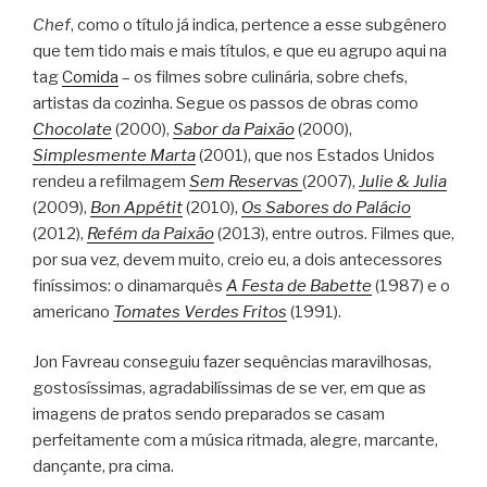
Chef
, como o título já indica, pertence a esse subgênero
que tem tido mais e mais títulos, e que eu agrupo aqui na
tag
Comida
– os filmes sobre culinária, sobre chefs,
artistas da cozinha. Segue os passos de obras como
Chocolate
(2000),
Sabor da Paixão
(2000),
Simplesmente Marta
(2001), que nos Estados Unidos
rendeu a refilmagem
Sem Reservas
(2007),
Julie & Julia
(2009),
Bon Appétit
(2010),
Os Sabores do Palácio
(2012),
Refém da Paixão
(2013), entre outros. Filmes que,
por sua vez, devem muito, creio eu, a dois antecessores
finíssimos: o dinamarquês
A Festa de Babette
(1987) e o
americano
Tomates Verdes Fritos
(1991).
Jon Favreau conseguiu fazer sequências maravilhosas,
gostosíssimas, agradabilíssimas de se ver, em que as
imagens de pratos sendo preparados se casam
perfeitamente com a música ritmada, alegre, marcante,
dançante, pra cima.