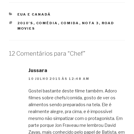
CATEGORIAS
EUA E CANADÁ
TAGS
2010'S
,
COMÉDIA
,
COMIDA
,
NOTA 3
,
ROAD
MOVIES
12 Comentários para “Chef”
Jussara
10 JULHO 2015 ÀS 12:48 AM
Gostei bastante deste filme também. Adoro
filmes sobre chefs/comida, gosto de ver os
alimentos sendo preparados na tela. Ele é
realmente alegre, pra cima, e é impossível
mesmo não simpatizar com o protagonista. Em
parte porque Jon Fraveau me lembrou David
Zayas, mais conhecido pelo papel de Batista, em