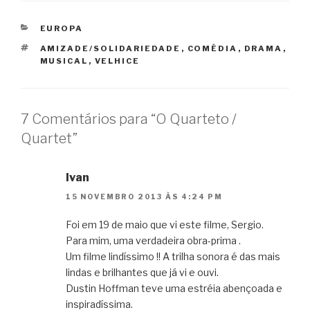
CATEGORIAS
EUROPA
TAGS
AMIZADE/SOLIDARIEDADE
,
COMÉDIA
,
DRAMA
,
MUSICAL
,
VELHICE
7 Comentários para “O Quarteto /
Quartet”
Ivan
15 NOVEMBRO 2013 ÀS 4:24 PM
Foi em 19 de maio que vi este filme, Sergio.
Para mim, uma verdadeira obra-prima .
Um filme lindíssimo !! A trilha sonora é das mais
lindas e brilhantes que já vi e ouvi.
Dustin Hoffman teve uma estréia abençoada e
inspiradíssima.