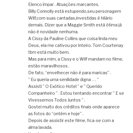
Elenco ímpar . Atuações marcantes.
Billy Connolly está estupendo,seu personagem
Wilf,com suas cantadas,investidas é hilário
demais. Dizer que a Maggie Smith está ótima já
não é novidade nenhuma.
A Cissy da Pauline Collins que coisa linda meu
Deus, ela me cativou por inteiro. Tom Courtenay
tbm está muito bem.
Mas para mim, a Cissy e o Wilf mandam no filme,
estão maravilhosos .
De fato, “envelhecer não é para maricas” .
” Eu queria uma senilidade digna . . . ”
Assisti ” O Exótico Hotel ” e ” Querido
Companheiro ” . Estou tentando encontrar ” E se
Vivessemos Todos Juntos ” .
Gostei muito dos créditos finais onde aparece
as fotos do “ontém e hoje” .
Depois de assistir este filme, fica-se com a
alma lavada.