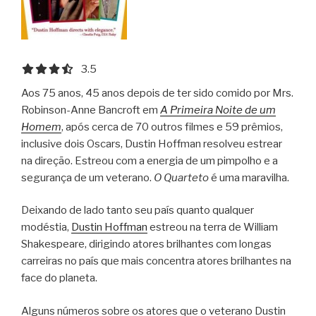
3.5 out of 5.0 stars
3.5
Aos 75 anos, 45 anos depois de ter sido comido por Mrs.
Robinson-Anne Bancroft em
A Primeira Noite de um
Homem
, após cerca de 70 outros filmes e 59 prêmios,
inclusive dois Oscars, Dustin Hoffman resolveu estrear
na direção.
Estreou com a energia de um pimpolho e a
segurança de um veterano.
O Quarteto
é uma maravilha.
Deixando de lado tanto seu país quanto qualquer
modéstia,
Dustin Hoffman
estreou na terra de William
Shakespeare, dirigindo atores brilhantes com longas
carreiras no país que mais concentra atores brilhantes na
face do planeta.
Alguns números sobre os atores que o veterano Dustin