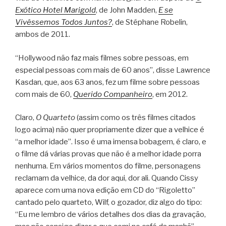
Exótico Hotel Marigold
, de John Madden,
E se
Vivêssemos Todos Juntos?
, de Stéphane Robelin,
ambos de 2011.
“Hollywood não faz mais filmes sobre pessoas, em
especial pessoas com mais de 60 anos”, disse Lawrence
Kasdan, que, aos 63 anos, fez um filme sobre pessoas
com mais de 60,
Querido Companheiro
, em 2012.
Claro,
O Quarteto
(assim como os três filmes citados
logo acima) não quer propriamente dizer que a velhice é
“a melhor idade”. Isso é uma imensa bobagem, é claro, e
o filme dá várias provas que não é a melhor idade porra
nenhuma. Em vários momentos do filme, personagens
reclamam da velhice, da dor aqui, dor ali. Quando Cissy
aparece com uma nova edição em CD do “Rigoletto”
cantado pelo quarteto, Wilf, o gozador, diz algo do tipo:
“Eu me lembro de vários detalhes dos dias da gravação,