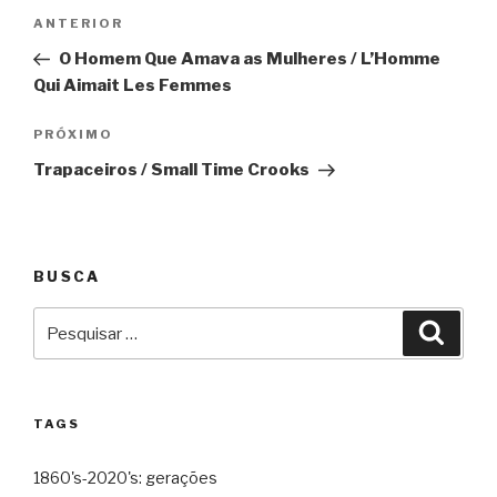
Navegação
Anterior
ANTERIOR
de
O Homem Que Amava as Mulheres / L’Homme
Post
Qui Aimait Les Femmes
Próximo
PRÓXIMO
Trapaceiros / Small Time Crooks
BUSCA
Pesquisar
Pesqu
por:
TAGS
1860's-2020's: gerações