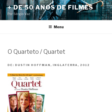
Pular
+ DE 50 ANOS DE FILMES
para
Por Sérgio Vaz
o
conteúdo
Menu
O Quarteto / Quartet
DE:
DUSTIN HOFFMAN, INGLATERRA, 2012