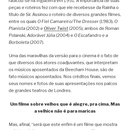
radicou-se na Inglaterra em 1951. A importância de suas
peças e roteiros fez com que ele recebesse da Rainha o
título de Sir. Assinou o roteiro de diversos grandes filmes,
entre os quais
O Fiel Camareiro/The Dresser
(1983),
O
Pianista
(2002) e
Oliver Twist
(2005), ambos de Roman
Polanski,
Adorável Júlia
(2004) e
O Escafandro e a
Borboleta
(2007).
Uma das maravilhas da versão para o cinema é o fato de
que diversos dos atores coadjuvantes, que interpretam
os músicos aposentados da Beecham House, são de
fato músicos aposentados. Nos créditos finais, vemos
seus nomes e fotos de suas apresentações nos palcos
de grandes teatros de Londres.
Um filme sobre velhos que é alegre, pra cima. Mas
a velhice não é para maricas
Mas, afinal, “será que este enfim é um filme que mostra