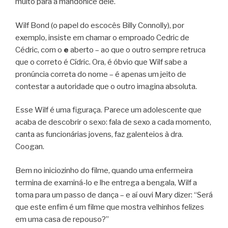
muito para a mandonice dele.
Wilf Bond (o papel do escocês Billy Connolly), por
exemplo, insiste em chamar o emproado Cedric de
Cédric, com o
e
aberto – ao que o outro sempre retruca
que o correto é Cídric. Ora, é óbvio que Wilf sabe a
pronúncia correta do nome – é apenas um jeito de
contestar a autoridade que o outro imagina absoluta.
Esse Wilf é uma figuraça. Parece um adolescente que
acaba de descobrir o sexo: fala de sexo a cada momento,
canta as funcionárias jovens, faz galenteios à dra.
Coogan.
Bem no iniciozinho do filme, quando uma enfermeira
termina de examiná-lo e lhe entrega a bengala, Wilf a
toma para um passo de dança – e aí ouvi Mary dizer: “Será
que este enfim é um filme que mostra velhinhos felizes
em uma casa de repouso?”