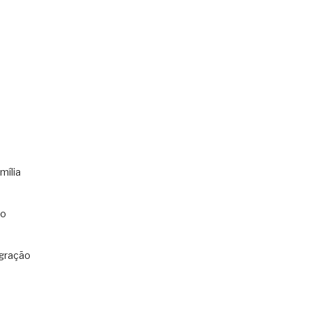
mília
co
gração