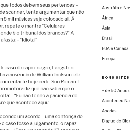
a que todos deixem seus pertences –
Austrália e No
a de scanner, tenta argumentar que não
África
 8 mil músicas seja colocado ali. À
or, repete o mantra “Celulares
Ásia
, onde é o tribunal dos brancos?” A
Brasil
fasta: – “Idiota!”
EUA e Canadá
Europa
 do caso do rapaz negro, Langston
nha a ausência de William Jackson, ele
BONS SITES
eu um enfarte hoje cedo. Sou Roman J.
a promotora diz que não sabia que o
+ de 50 Anos 
olta: – “Eu não tenho a paciência do
Aconteceu Na
re que acontece aqui.”
Aporias
recendo um acordo – uma sentença de
Blague do Blo
 o caso fosse a julgamento, o rapaz