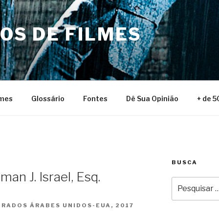
NOS DE FILMES
lmes
Glossário
Fontes
Dê Sua Opinião
+ de 5
BUSCA
man J. Israel, Esq.
Pesquisar
por:
IRADOS ÁRABES UNIDOS-EUA, 2017