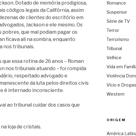
ackson. Dotado de memória prodigiosa,
Romance
ais códigos legais da Califórnia, assim
Suspense
dezenas de clientes do escritório em
Série de TV
advogados, Jackson e ele mesmo. Os
Terror
s pobres, que mal podiam pagar os
n ficava ali na sombra, enquanto
Terrorismo
 nos tribunais.
Tribunal
Velhice
s que essa rotina de 26 anos – Roman
Vida em Famíli
on nos tribunais atuando – foi rompida
dário, respeitado advogado e
Violência Dom
manescente da luta pelos direitos civis
Vício e Droga
 e é internado inconsciente.
Western
 vai ao tribunal cuidar dos casos que
ORIGEM
a loja de cristais.
América Latin