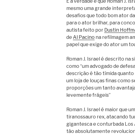
E a verdade é que Roman J. I
mesmo uma grande interpreta
desafios que todo bom ator dar
para o ator brilhar, para con
autista feito por
Dustin Hoffm
de
Al Pacino
na refilmagem a
papel que exige do ator um to
Roman J. Israel é descrito na 
como “um advogado de defesa 
descrição é tão tímida quanto 
um loja de louças finas como
proporções um tanto avantaj
levemente frágeis”
Roman J. Israel é maior que um
tiranossauro rex, atacando tud
gigantesca e conturbada Los A
tão absolutamente revolucioná