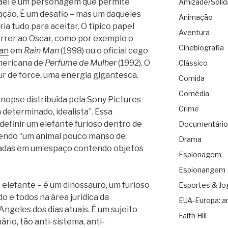
srael é um personagem que permite
Amizade/Solid
ção. É um desafio – mas um daqueles
Animação
ia tudo para aceitar. O típico papel
Aventura
correr ao Oscar, como por exemplo o
Cinebiografia
an
em
Rain Man
(1998) ou o oficial cego
mericana de
Perfume de Mulher
(1992). O
Clássico
ur de force, uma energia gigantesca.
Comida
Comédia
sinopse distribuída pela Sony Pictures
Crime
determinado, idealista”. Essa
definir um elefante furioso dentro de
Documentário
 sendo “um animal pouco manso de
Drama
adas em um espaço contendo objetos
Espionagem
Espionangem
 elefante – é um dinossauro, um furioso
Esportes & Jo
o e todos na área jurídica da
EUA-Europa: a
ngeles dos dias atuais. É um sujeito
Faith Hill
rio, tão anti-sistema, anti-