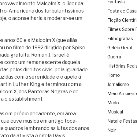
Fantasia
 provavelmente Malcolm X, o líder da
fro-Americana dos turbulentíssimos
Festa de Cas
oje, o aconselharia a moderar-se um
Ficção Científ
Filmes Sobre 
Filmografias
 anos 60 e a Malcolm X (que aliás
 no filme de 1992 dirigido por Spike
Geléia Geral
ada gratuita. Roman J. Israel é
Guerra
es como um remanescente daquela
Histórias Reai
s pelos direitos civis, pela igualdade
Homo
zidas com a serenidade e o apelo à
artin Luther King e terminou com a
Jornalismo
alcom X, dos Panteras Negras e de
Meio Ambient
ra o establishment.
Mudo
Musical
s em prédio decadente, em área
m que ouve música em antigo toca-
Natal e Festa
de quadros lembrando as lutas dos anos
Noir
ato da ativista Angela Davis.