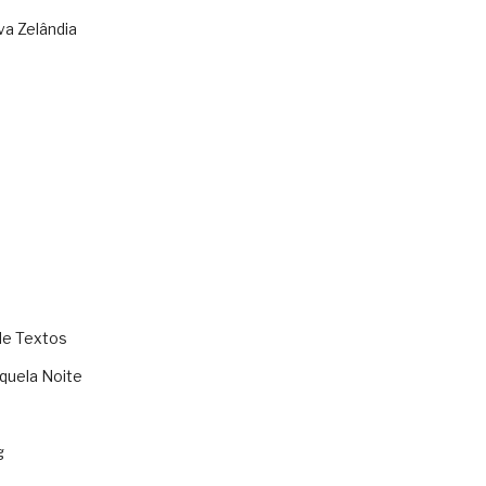
va Zelândia
de Textos
quela Noite
g