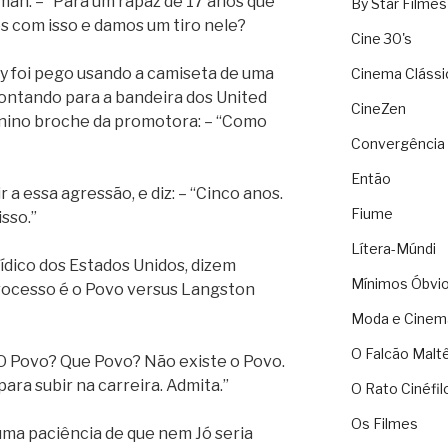
man: – “Para um rapaz de 17 anos que
By Star Filmes
 com isso e damos um tiro nele?
Cine 30's
y foi pego usando a camiseta de uma
Cinema Clássi
ntando para a bandeira dos United
CineZen
nino broche da promotora: – “Como
Convergência 
Então
a essa agressão, e diz: – “Cinco anos.
Fiume
sso.”
Lítera-Múndi
ídico dos Estados Unidos, dizem
Mínimos Óbvi
rocesso é o Povo versus Langston
Moda e Cinem
O Falcão Malt
“O Povo? Que Povo? Não existe o Povo.
para subir na carreira. Admita.”
O Rato Cinéfil
Os Filmes
ma paciência de que nem Jó seria