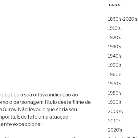
TAGS
1860's-2020's
1910's
1920's
1930's
1940's
1950's
1960's
1970's
1980's
recebeu a sua oitava indicação ao
mo o personagem título deste filme de
1990's
n Gilroy. Não levou o que seria seu
2000's
importa. É de fato uma atuação
2010's
mente excepcional.
2020's