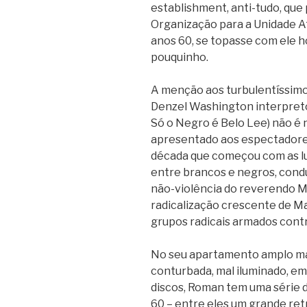
establishment, anti-tudo, que
Organização para a Unidade A
anos 60, se topasse com ele h
pouquinho.
A menção aos turbulentíssimos
Denzel Washington interpretou
Só o Negro é Belo Lee) não é n
apresentado aos espectador
década que começou com as luta
entre brancos e negros, condu
não-violência do reverendo M
radicalização crescente de M
grupos radicais armados cont
No seu apartamento amplo ma
conturbada, mal iluminado, e
discos, Roman tem uma série 
60 – entre eles um grande retr