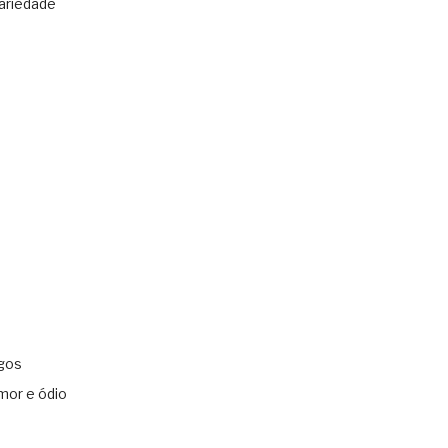
ariedade
gos
mor e ódio