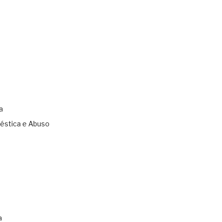
a
éstica e Abuso
s
a