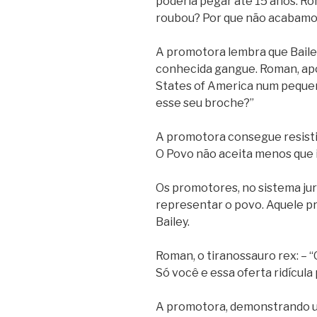
poderia pegar até 15 anos. Ro
roubou? Por que não acabamos
A promotora lembra que Baile
conhecida gangue. Roman, apo
States of America num peque
esse seu broche?”
A promotora consegue resistir 
O Povo não aceita menos que i
Os promotores, no sistema jur
representar o povo. Aquele p
Bailey.
Roman, o tiranossauro rex: – 
Só você e essa oferta ridícula 
A promotora, demonstrando u