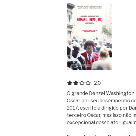
2.0 out of 5.0 stars
2.0
O grande
Denzel Washington
Oscar por seu desempenho co
2017, escrito e dirigido por Da
terceiro Oscar, mas isso não 
excepcional desse ator igual