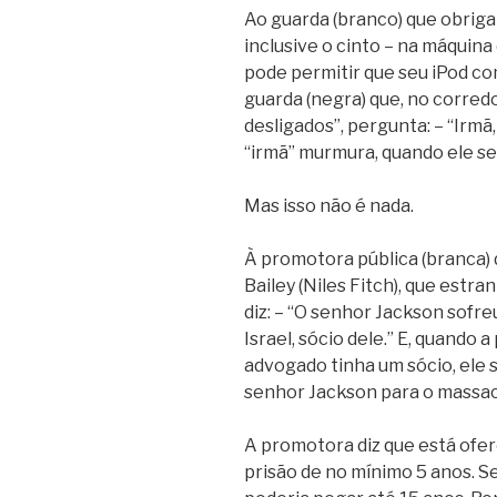
Ao guarda (branco) que obrig
inclusive o cinto – na máquin
pode permitir que seu iPod com
guarda (negra) que, no corred
desligados”, pergunta: – “Irmã
“irmã” murmura, quando ele se a
Mas isso não é nada.
À promotora pública (branca)
Bailey (Niles Fitch), que estra
diz: – “O senhor Jackson sofr
Israel, sócio dele.” E, quando 
advogado tinha um sócio, ele s
senhor Jackson para o massac
A promotora diz que está ofe
prisão de no mínimo 5 anos. Se