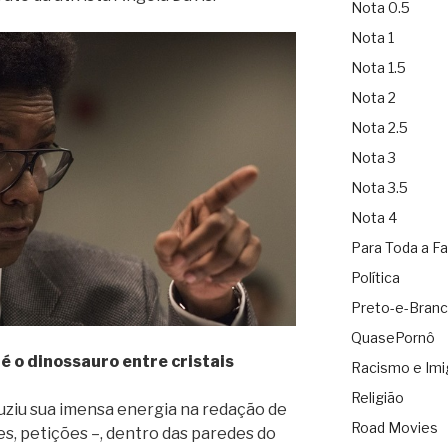
Nota 0.5
Nota 1
Nota 1.5
Nota 2
Nota 2.5
Nota 3
Nota 3.5
Nota 4
Para Toda a Fa
Política
Preto-e-Bran
QuasePornô
é o dinossauro entre cristais
Racismo e Imi
Religião
ziu sua imensa energia na redação de
Road Movies
es, petições –, dentro das paredes do