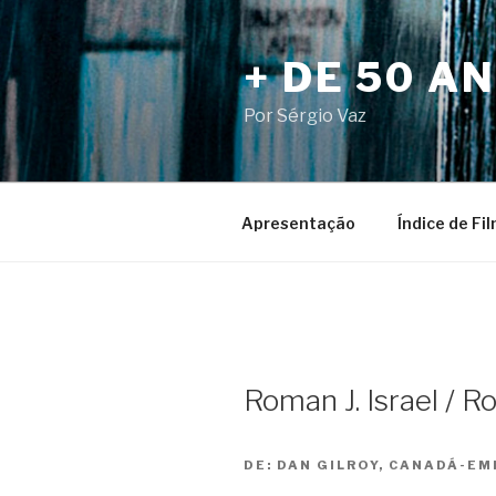
Pular
para
+ DE 50 A
o
conteúdo
Por Sérgio Vaz
Apresentação
Índice de Fi
Roman J. Israel / Ro
DE:
DAN GILROY, CANADÁ-EM