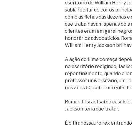
escritório de William Henry J
sabia recitar de cor os princip
como as fichas das dezenas e 
que trabalhavam apenas dois 
clientes eram em geral negro
honorários advocatícios. Roma
William Henry Jackson brilhava
A ação do filme começa depoi
no escritório redigindo, Jacks
repentinamente, quando o len
professor universitário, um re
nos anos 60, sofre um enfarte
Roman J. Israel sai do casulo e
Jackson teria que tratar.
É o tiranossauro rex entrando n