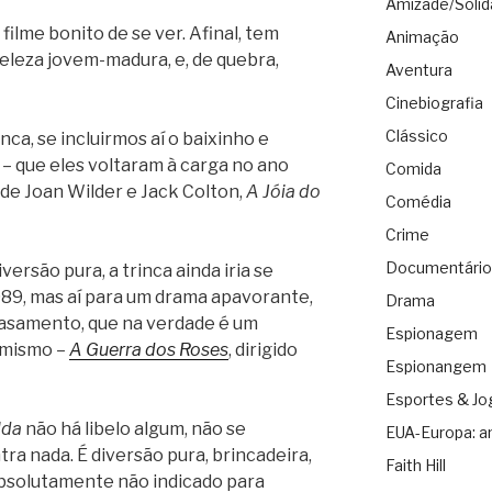
Amizade/Solid
filme bonito de se ver. Afinal, tem
Animação
beleza jovem-madura, e, de quebra,
Aventura
Cinebiografia
Clássico
inca, se incluirmos aí o baixinho e
– que eles voltaram à carga no ano
Comida
de Joan Wilder e Jack Colton,
A Jóia do
Comédia
Crime
Documentário
versão pura, a trinca ainda iria se
989, mas aí para um drama apavorante,
Drama
casamento, que na verdade é um
Espionagem
sumismo –
A Guerra dos Roses
, dirigido
Espionangem
Esportes & Jo
lda
não há libelo algum, não se
EUA-Europa: a
tra nada. É diversão pura, brincadeira,
Faith Hill
absolutamente não indicado para