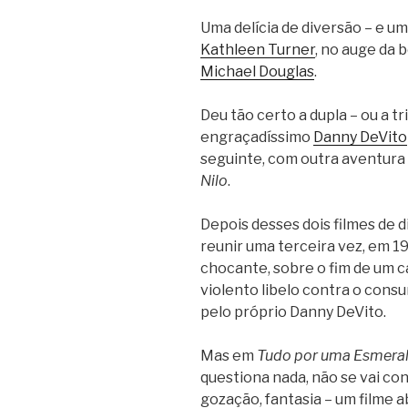
Uma delícia de diversão – e um 
Kathleen Turner
, no auge da 
Michael Douglas
.
Deu tão certo a dupla – ou a tr
engraçadíssimo
Danny DeVito
seguinte, com outra aventura 
Nilo
.
Depois desses dois filmes de di
reunir uma terceira vez, em 1
chocante, sobre o fim de um 
violento libelo contra o con
pelo próprio Danny DeVito.
Mas em
Tudo por uma Esmera
questiona nada, não se vai con
gozação, fantasia – um filme 