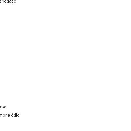
ariedade
gos
mor e ódio