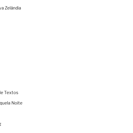
va Zelândia
de Textos
quela Noite
g