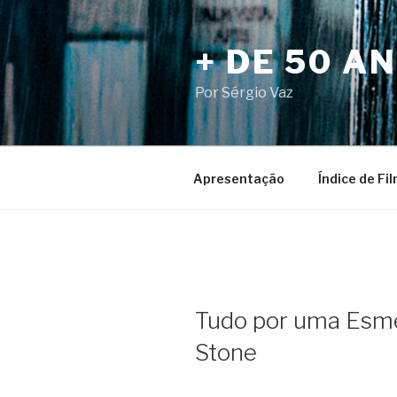
Pular
para
+ DE 50 A
o
conteúdo
Por Sérgio Vaz
Apresentação
Índice de Fi
Tudo por uma Esme
Stone