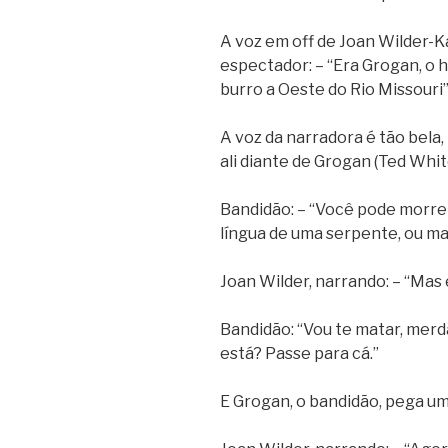
A voz em off de Joan Wilder-K
espectador: – “Era Grogan, o 
burro a Oeste do Rio Missouri”
A voz da narradora é tão bela,
ali diante de Grogan (Ted Whit
Bandidão: – “Você pode morrer 
língua de uma serpente, ou ma
Joan Wilder, narrando: – “Ma
Bandidão: “Vou te matar, merd
está? Passe para cá.”
E Grogan, o bandidão, pega um