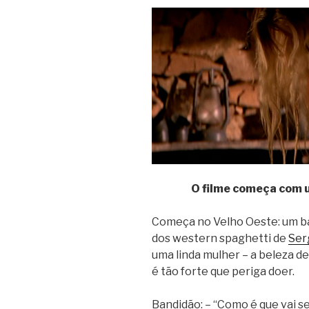
O filme começa com 
Começa no Velho Oeste: um ba
dos western spaghetti de
Ser
uma linda mulher – a beleza de
é tão forte que periga doer.
Bandidão: – “Como é que vai se