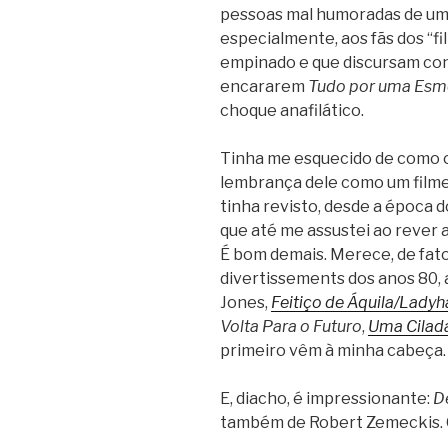
pessoas mal humoradas de uma
especialmente, aos fãs dos “fi
empinado e que discursam cont
encararem
Tudo por uma Esm
choque anafilático.
Tinha me esquecido de como o 
lembrança dele como um filme
tinha revisto, desde a época 
que até me assustei ao rever
É bom demais. Merece, de fato
divertissements dos anos 80, 
Jones,
Feitiço de Áquila/Lady
Volta Para o Futuro
,
Uma Cilada
primeiro vêm à minha cabeça.
E, diacho, é impressionante:
De
também de Robert Zemeckis. O 