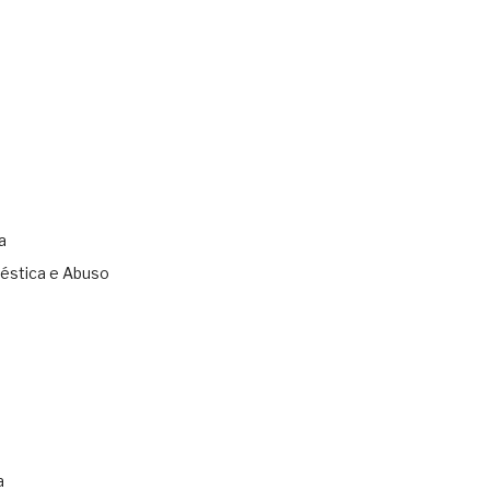
a
éstica e Abuso
s
a