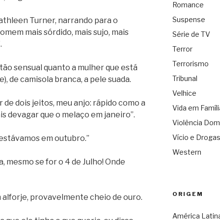
Romance
Suspense
athleen Turner, narrando para o
homem mais sórdido, mais sujo, mais
Série de TV
.
Terror
Terrorismo
 tão sensual quanto a mulher que está
Tribunal
e), de camisola branca, a pele suada.
Velhice
de dois jeitos, meu anjo: rápido como a
Vida em Famíli
is devagar que o melaço em janeiro”.
Violência Dom
Vício e Droga
s estávamos em outubro.”
Western
a, mesmo se for o 4 de Julho! Onde
ORIGEM
 alforje, provavelmente cheio de ouro.
América Latin