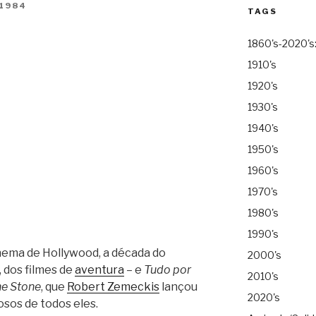
 1984
TAGS
1860's-2020's
1910's
1920's
1930's
1940's
1950's
1960's
1970's
1980's
1990's
nema de Hollywood, a década do
2000's
 dos filmes de
aventura
– e
Tudo por
2010's
he Stone
, que
Robert Zemeckis
lançou
2020's
osos de todos eles.