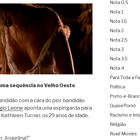
Nota 0.5
Nota 1
Nota 1.5
Nota 2
Nota 2.5
Nota 3
Nota 3.5
Nota 4
Para Toda a Fa
uma sequência no Velho Oeste
Política
Preto-e-Bran
ndidão com a cara do pior bandidão
QuasePornô
gio Leone
aponta uma espingarda para
Racismo e Imi
 Kathleen Turner, os 29 anos de idade,
Religião
Road Movies
r, Angelina?”