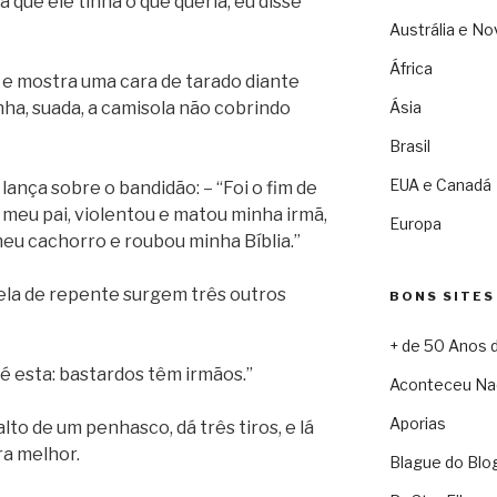
 que ele tinha o que queria, eu disse
Austrália e No
África
– e mostra uma cara de tarado diante
Ásia
ha, suada, a camisola não cobrindo
Brasil
EUA e Canadá
lança sobre o bandidão: – “Foi o fim de
eu pai, violentou e matou minha irmã,
Europa
u cachorro e roubou minha Bíblia.”
ela de repente surgem três outros
BONS SITES
+ de 50 Anos 
 é esta: bastardos têm irmãos.”
Aconteceu Na
Aporias
lto de um penhasco, dá três tiros, e lá
ra melhor.
Blague do Blo