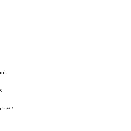
mília
co
gração