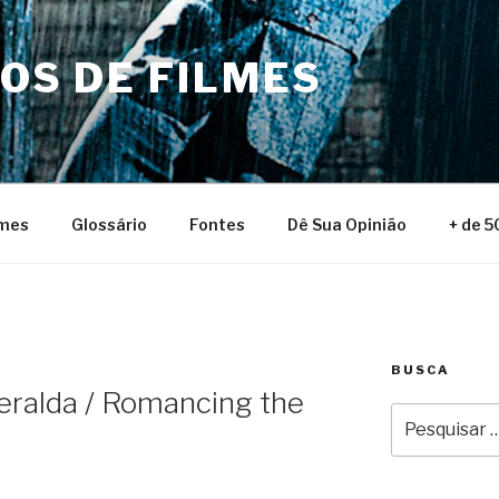
NOS DE FILMES
lmes
Glossário
Fontes
Dê Sua Opinião
+ de 5
BUSCA
ralda / Romancing the
Pesquisar
por: