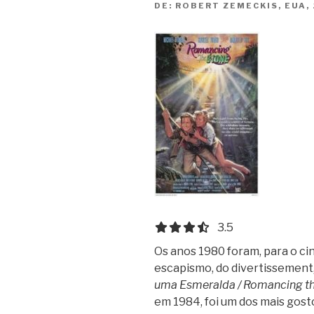
DE:
ROBERT ZEMECKIS, EUA,
3.5 out of 5.0 stars
3.5
Os anos 1980 foram, para o ci
escapismo, do divertissement,
uma Esmeralda / Romancing t
em 1984, foi um dos mais gost