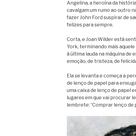
Angelina, a heroína da história
cavalgam um rumo ao outro na
fazer John Ford suspirar de s
felizes para sempre.
Corta, e Joan Wilder está se
York, terminando mais aquele
à última lauda na máquina de
emoção, de tristeza, de felicid
Ela se levanta e começa a per
de lenço de papel para enxugar
uma caixa de lenço de papel e
lugares em que vai procurar le
lembrete: “Comprar lenço de p