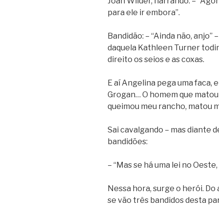
Joan Wilder, narrando: – “Agora
para ele ir embora”.
Bandidão: – “Ainda não, anjo” 
daquela Kathleen Turner todin
direito os seios e as coxas.
E aí Angelina pega uma faca, e 
Grogan… O homem que matou m
queimou meu rancho, matou me
Sai cavalgando – mas diante d
bandidões:
– “Mas se há uma lei no Oeste,
Nessa hora, surge o herói. Do a
se vão três bandidos desta pa