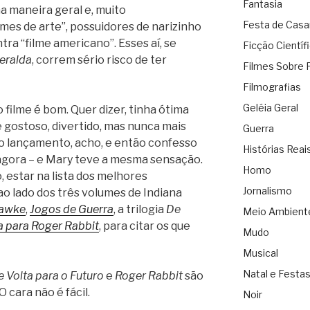
Fantasia
 maneira geral e, muito
Festa de Cas
lmes de arte”, possuidores de narizinho
ra “filme americano”. Esses aí, se
Ficção Científ
eralda
, correm sério risco de ter
Filmes Sobre 
Filmografias
Geléia Geral
filme é bom. Quer dizer, tinha ótima
 gostoso, divertido, mas nunca mais
Guerra
do lançamento, acho, e então confesso
Histórias Reai
 agora – e Mary teve a mesma sensação.
Homo
, estar na lista dos melhores
Jornalismo
ao lado dos três volumes de Indiana
hawke
,
Jogos de Guerra
, a trilogia
De
Meio Ambient
 para Roger Rabbit
, para citar os que
Mudo
Musical
Natal e Festa
 Volta para o Futuro
e
Roger Rabbit
são
cara não é fácil.
Noir