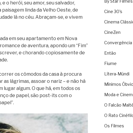
By Star Filmes
, e o herói, seu amor, seu salvador,
 paisagem linda da Velho Oeste, de
Cine 30's
audade lá no céu. Abraçam-se, e vivem
Cinema Clássi
CineZen
ntada em seu apartamento em Nova
Convergência 
 romance de aventura, apondo um “Fim”
 escrever, e chorando copiosamente de
Então
ade.
Fiume
Lítera-Múndi
correr os cômodos da casa à procura
 as lágrimas, assoar o nariz – e não há
Mínimos Óbvi
m lugar algum. O que há, em todos os
Moda e Cinem
nço de papel, são post-its com o
apel”.
O Falcão Malt
O Rato Cinéfil
Os Filmes