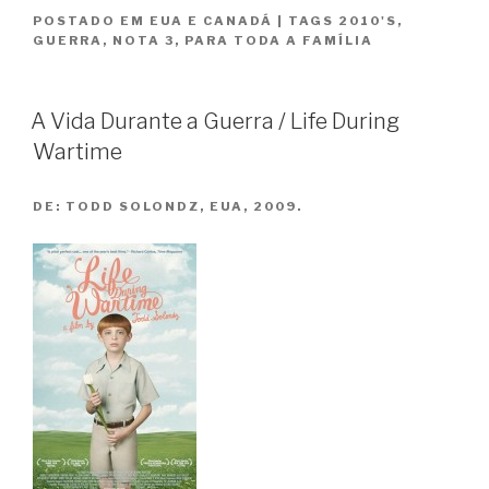
POSTADO EM
EUA E CANADÁ
|
TAGS
2010'S
,
Guerra
GUERRA
,
NOTA 3
,
PARA TODA A FAMÍLIA
/
War
Horse”
A Vida Durante a Guerra / Life During
Wartime
DE:
TODD SOLONDZ, EUA, 2009.