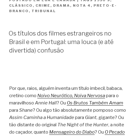
POSTADO EM
EUA E CANADÁ
|
TAGS
1950'S
,
Acusação
CLÁSSICO
,
CRIME
,
DRAMA
,
NOTA 4
,
PRETO-E-
/
BRANCO
,
TRIBUNAL
Witness
for
the
Os títulos dos filmes estrangeiros no
Prosecution”
Brasil e em Portugal: uma louca (e até
divertida) confusão
Por que, raios, alguém inventa um título imbecil, babaca,
cretino como
Noivo Neurótico, Noiva Nervosa
para o
maravilhoso
Annie Hall
? Ou
Os Brutos Também Amam
para
Shane
? Ou algo tão absolutamente pomposo como
Assim Caminha a Humanidade
para
Giant
, gigante? Ou
tão distante do original
The Night of the Hunter
, a noite
do caçador, quanto
Mensageiro do Diabo
? Ou
O Pecado