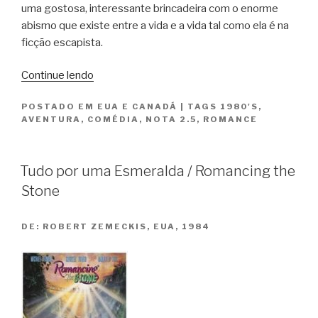
uma gostosa, interessante brincadeira com o enorme
abismo que existe entre a vida e a vida tal como ela é na
ficção escapista.
“A
Continue lendo
Jóia
POSTADO EM
EUA E CANADÁ
|
TAGS
1980'S
,
do
AVENTURA
,
COMÉDIA
,
NOTA 2.5
,
ROMANCE
Nilo
/
The
Tudo por uma Esmeralda / Romancing the
Jewel
Stone
of
the
DE:
ROBERT ZEMECKIS, EUA, 1984
Nile”