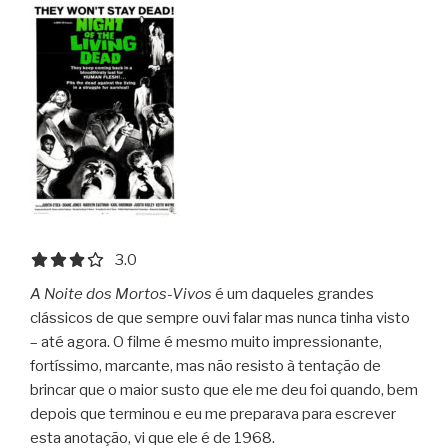
3.0 out of 5.0 stars
3.0
A Noite dos Mortos-Vivos
é um daqueles grandes
clássicos de que sempre ouvi falar mas nunca tinha visto
– até agora. O filme é mesmo muito impressionante,
fortíssimo, marcante, mas não resisto à tentação de
brincar que o maior susto que ele me deu foi quando, bem
depois que terminou e eu me preparava para escrever
esta anotação, vi que ele é de 1968.