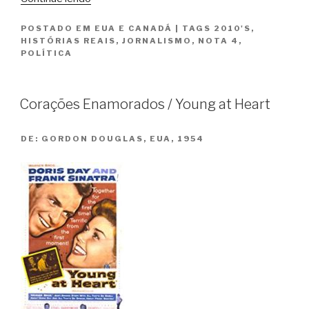
Post:
POSTADO EM
EUA E CANADÁ
|
TAGS
2010'S
,
A
HISTÓRIAS REAIS
,
JORNALISMO
,
NOTA 4
,
Guerra
POLÍTICA
Secreta
/
The
Corações Enamorados / Young at Heart
Post”
DE:
GORDON DOUGLAS, EUA, 1954