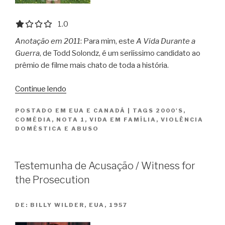
1.0 out of 5.0 stars
1.0
Anotação em 2011
: Para mim, este
A Vida Durante a
Guerra
, de Todd Solondz, é um seriíssimo candidato ao
prêmio de filme mais chato de toda a história.
“A
Continue lendo
Vida
POSTADO EM
EUA E CANADÁ
|
TAGS
2000'S
,
Durante
COMÉDIA
,
NOTA 1
,
VIDA EM FAMÍLIA
,
VIOLÊNCIA
a
DOMÉSTICA E ABUSO
Guerra
/
Life
Testemunha de Acusação / Witness for
During
the Prosecution
Wartime”
DE:
BILLY WILDER, EUA, 1957