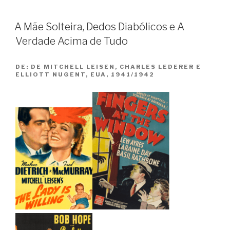
/
The
A Mãe Solteira, Dedos Diabólicos e A
War
Verdade Acima de Tudo
of
the
DE:
DE MITCHELL LEISEN, CHARLES LEDERER E
Roses”
ELLIOTT NUGENT, EUA, 1941/1942