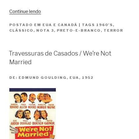
“A
Continue lendo
Noite
POSTADO EM
EUA E CANADÁ
|
TAGS
1960'S
,
dos
CLÁSSICO
,
NOTA 3
,
PRETO-E-BRANCO
,
TERROR
Mortos-
Vivos
/
Travessuras de Casados / We’re Not
Night
Married
of
the
DE:
EDMUND GOULDING, EUA, 1952
Living
Dead”