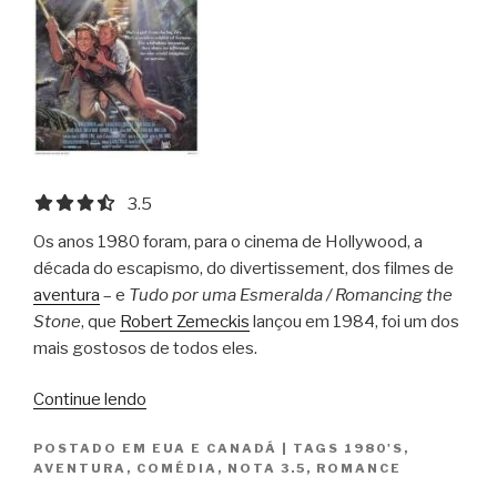
3.5 out of 5.0 stars
3.5
Os anos 1980 foram, para o cinema de Hollywood, a
década do escapismo, do divertissement, dos filmes de
aventura
– e
Tudo por uma Esmeralda / Romancing the
Stone
, que
Robert Zemeckis
lançou em 1984, foi um dos
mais gostosos de todos eles.
“Tudo
Continue lendo
por
POSTADO EM
EUA E CANADÁ
|
TAGS
1980'S
,
uma
AVENTURA
,
COMÉDIA
,
NOTA 3.5
,
ROMANCE
Esmeralda