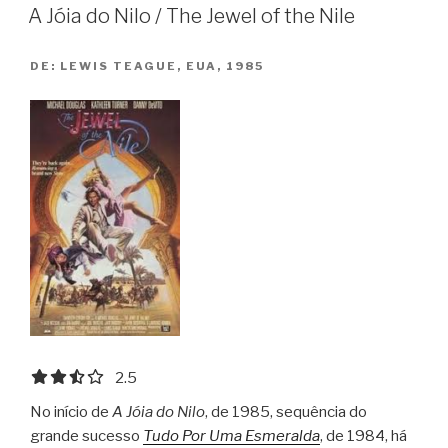
Method”
A Jóia do Nilo / The Jewel of the Nile
DE:
LEWIS TEAGUE, EUA, 1985
2.5 out of 5.0 stars
2.5
No início de
A Jóia do Nilo
, de 1985, sequência do
grande sucesso
Tudo Por Uma Esmeralda
, de 1984, há