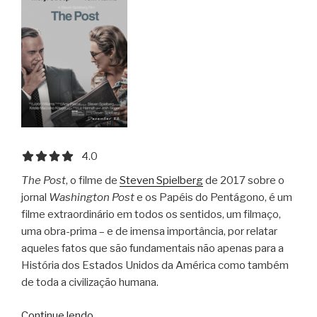
4.0 out of 5.0 stars
4.0
The Post
, o filme de
Steven Spielberg
de 2017 sobre o
jornal
Washington Post
e os Papéis do Pentágono, é um
filme extraordinário em todos os sentidos, um filmaço,
uma obra-prima – e de imensa importância, por relatar
aqueles fatos que são fundamentais não apenas para a
História dos Estados Unidos da América como também
de toda a civilização humana.
“The
Continue lendo