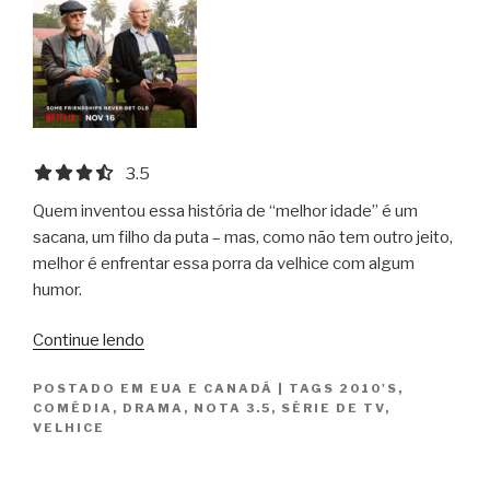
3.5 out of 5.0 stars
3.5
Quem inventou essa história de “melhor idade” é um
sacana, um filho da puta – mas, como não tem outro jeito,
melhor é enfrentar essa porra da velhice com algum
humor.
“O
Continue lendo
Método
POSTADO EM
EUA E CANADÁ
|
TAGS
2010'S
,
Kominsky
COMÉDIA
,
DRAMA
,
NOTA 3.5
,
SÉRIE DE TV
,
/
VELHICE
The
Kominsky