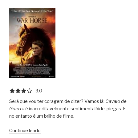
3.0 out of 5.0 stars
3.0
Será que vou ter coragem de dizer? Vamos lá:
Cavalo de
Guerra
é inacreditavelmente sentimentalóide, piegas. E
no entanto é um brilho de filme.
“Cavalo
Continue lendo
de