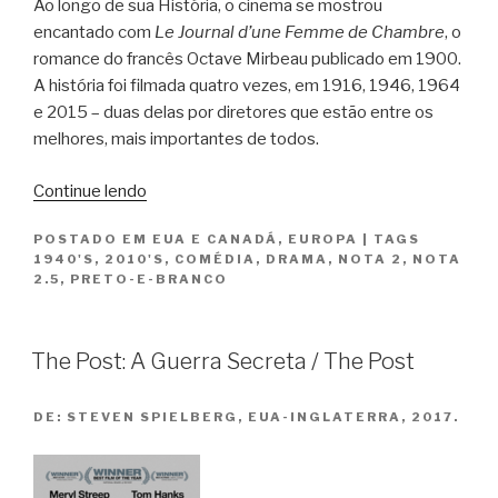
Ao longo de sua História, o cinema se mostrou
encantado com
Le Journal d’une Femme de Chambre
, o
romance do francês Octave Mirbeau publicado em 1900.
A história foi filmada quatro vezes, em 1916, 1946, 1964
e 2015 – duas delas por diretores que estão entre os
melhores, mais importantes de todos.
“Segredos
Continue lendo
de
POSTADO EM
EUA E CANADÁ
,
EUROPA
|
TAGS
Alcova
1940'S
,
2010'S
,
COMÉDIA
,
DRAMA
,
NOTA 2
,
NOTA
e
2.5
,
PRETO-E-BRANCO
O
Diário
de
The Post: A Guerra Secreta / The Post
uma
Camareira”
DE:
STEVEN SPIELBERG, EUA-INGLATERRA, 2017.