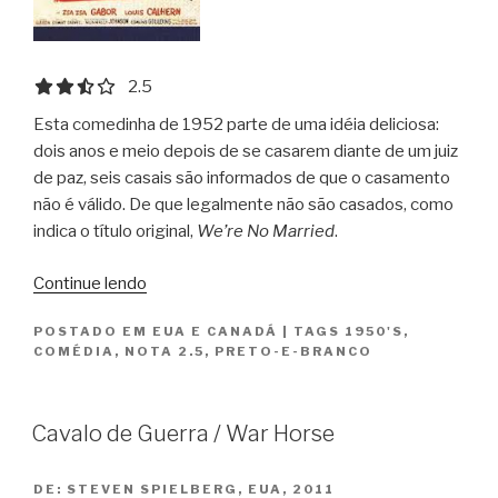
2.5 out of 5.0 stars
2.5
Esta comedinha de 1952 parte de uma idéia deliciosa:
dois anos e meio depois de se casarem diante de um juiz
de paz, seis casais são informados de que o casamento
não é válido. De que legalmente não são casados, como
indica o título original,
We’re No Married
.
“Travessuras
Continue lendo
de
POSTADO EM
EUA E CANADÁ
|
TAGS
1950'S
,
Casados
COMÉDIA
,
NOTA 2.5
,
PRETO-E-BRANCO
/
We’re
Not
Cavalo de Guerra / War Horse
Married”
DE:
STEVEN SPIELBERG, EUA, 2011