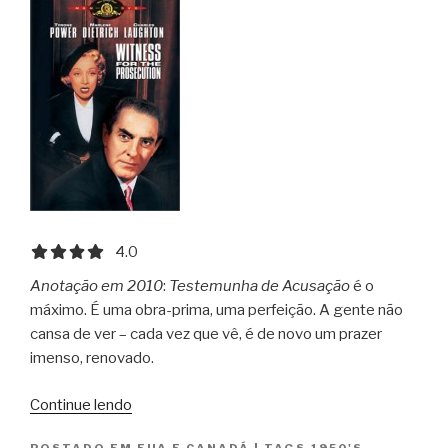
4.0 out of 5.0 stars
4.0
Anotação em 2010
:
Testemunha de Acusação
é o
máximo. É uma obra-prima, uma perfeição. A gente não
cansa de ver – cada vez que vê, é de novo um prazer
imenso, renovado.
“Testemunha
Continue lendo
de