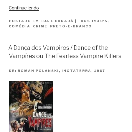
“A
Continue lendo
Mãe
POSTADO EM
EUA E CANADÁ
|
TAGS
1940'S
,
Solteira,
COMÉDIA
,
CRIME
,
PRETO-E-BRANCO
Dedos
Diabólicos
e
A Dança dos Vampiros / Dance of the
A
Vampíres ou The Fearless Vampire Killers
Verdade
Acima
DE:
ROMAN POLANSKI, INGTATERRA, 1967
de
Tudo”