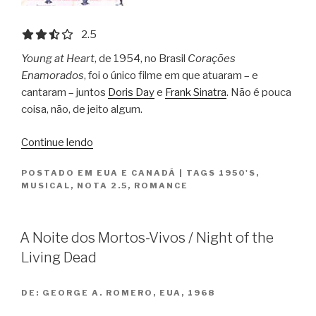
2.5 out of 5.0 stars
2.5
Young at Heart
, de 1954, no Brasil
Corações
Enamorados
, foi o único filme em que atuaram – e
cantaram – juntos
Doris Day
e
Frank Sinatra
. Não é pouca
coisa, não, de jeito algum.
“Corações
Continue lendo
Enamorados
POSTADO EM
EUA E CANADÁ
|
TAGS
1950'S
,
/
MUSICAL
,
NOTA 2.5
,
ROMANCE
Young
at
Heart”
A Noite dos Mortos-Vivos / Night of the
Living Dead
DE:
GEORGE A. ROMERO, EUA, 1968