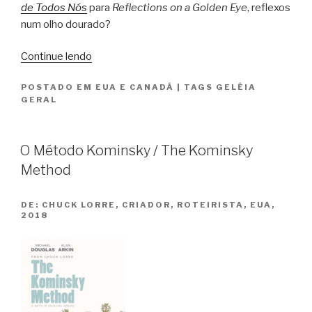
de Todos Nós
para
Reflections on a Golden Eye
, reflexos
num olho dourado?
“Os
Continue lendo
títulos
POSTADO EM
EUA E CANADÁ
|
TAGS
GELÉIA
dos
GERAL
filmes
estrangeiros
no
O Método Kominsky / The Kominsky
Brasil
Method
e
em
DE:
CHUCK LORRE, CRIADOR, ROTEIRISTA, EUA,
Portugal:
2018
uma
louca
(e
até
divertida)
confusão”