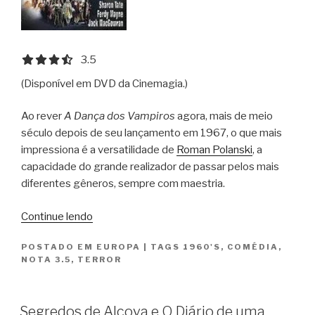
3.5 out of 5.0 stars
3.5
(Disponível em DVD da Cinemagia.)
Ao rever
A Dança dos Vampiros
agora, mais de meio
século depois de seu lançamento em 1967, o que mais
impressiona é a versatilidade de
Roman Polanski
, a
capacidade do grande realizador de passar pelos mais
diferentes gêneros, sempre com maestria.
“A
Continue lendo
Dança
POSTADO EM
EUROPA
|
TAGS
1960'S
,
COMÉDIA
,
dos
NOTA 3.5
,
TERROR
Vampiros
/
Dance
Segredos de Alcova e O Diário de uma