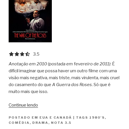
3.5 out of 5.0 stars
3.5
Anotação em 2010 (postada em fevereiro de 2011)
: É
difícil imaginar que possa haver um outro filme com uma
visão mais negativa, mais triste, mais virulenta, mais cruel
do casamento do que
A Guerra dos Roses
. Só que é
muito mais que isso.
“A
Continue lendo
Guerra
POSTADO EM
EUA E CANADÁ
|
TAGS
1980'S
,
dos
COMÉDIA
,
DRAMA
,
NOTA 3.5
Roses