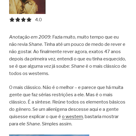
4.0 out of 5.0 stars
4.0
Anotação em 2009
: Fazia muito, muito tempo que eu
não revia
Shane
. Tinha até um pouco de medo de rever e
não gostar. Ao finalmente rever agora, exatos 47 anos
depois da primeira vez, entendi o que eu tinha esquecido,
se é que alguma vez já soube:
Shane
é o mais clássico de
todos os westerns.
O mais clássico. Não é o melhor – e parece que há muita
gente que faz sérias restrições a ele. Mas é o mais
clássico. É a síntese. Reúne todos os elementos básicos
do gênero. Se um alienígena descesse aqui e a gente
quisesse explicar o que é
o western
, bastaria mostrar
para ele
Shane
. Simples assim.