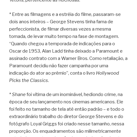
Tetons, pertencente às Rochosas.
* Entre as filmagens e a estréia do filme, passaram-se
dois anos inteiros – George Stevens tinha fama de
perfeccionista, de filmar diversas vezes a mesma
tomada, de levar muito tempo na fase de montagem.
“Quando chegou a temporada de indicações para o
Oscar de 1953, Alan Ladd tinha deixado a Paramount e
assinado contrato com a Warner Bros. Como retaliação, a
Paramount decidiu não fazer campanha por uma
indicação do ator ao prêmio”, conta o livro
Hollywood
Picks the Classics
.
*
Shane
foi vítima de um inominável, hediondo crime, na
época de seu lançamento nos cinemas americanos. Ele
foi feito no tamanho de tela até então padrão – e todo o
extraordinário trabalho do diretor George Stevens e do
fotógrafo Loyal Griggs foi criado nesse tamanho, nessa
proporção. Os enquadramentos são milimetricamente