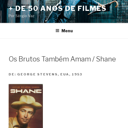
Pular
+ DE 50 ANOS DE FILMES
para
Por Sérgio Vaz
o
conteúdo
Menu
Os Brutos Também Amam / Shane
DE:
GEORGE STEVENS, EUA, 1953