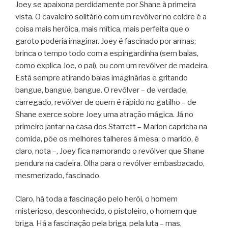
Joey se apaixona perdidamente por Shane à primeira
vista. O cavaleiro solitário com um revólver no coldre é a
coisa mais heróica, mais mítica, mais perfeita que o
garoto poderia imaginar. Joey é fascinado por armas;
brinca o tempo todo com a espingardinha (sem balas,
como explica Joe, o pai), ou com um revólver de madeira.
Está sempre atirando balas imaginárias e gritando
bangue, bangue, bangue. O revólver – de verdade,
carregado, revólver de quem é rápido no gatilho – de
Shane exerce sobre Joey uma atração mágica. Já no
primeiro jantar na casa dos Starrett – Marion capricha na
comida, põe os melhores talheres à mesa; o marido, é
claro, nota –, Joey fica namorando o revólver que Shane
pendura na cadeira. Olha para o revólver embasbacado,
mesmerizado, fascinado.
Claro, há toda a fascinação pelo herói, o homem
misterioso, desconhecido, o pistoleiro, o homem que
briga. Há a fascinação pela briga, pela luta – mas,