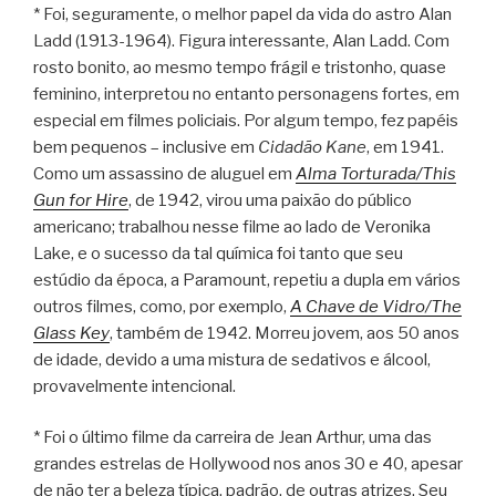
* Foi, seguramente, o melhor papel da vida do astro Alan
Ladd (1913-1964). Figura interessante, Alan Ladd. Com
rosto bonito, ao mesmo tempo frágil e tristonho, quase
feminino, interpretou no entanto personagens fortes, em
especial em filmes policiais. Por algum tempo, fez papéis
bem pequenos – inclusive em
Cidadão Kane
, em 1941.
Como um assassino de aluguel em
Alma Torturada/This
Gun for Hire
, de 1942, virou uma paixão do público
americano; trabalhou nesse filme ao lado de Veronika
Lake, e o sucesso da tal química foi tanto que seu
estúdio da época, a Paramount, repetiu a dupla em vários
outros filmes, como, por exemplo,
A Chave de Vidro/The
Glass Key
, também de 1942. Morreu jovem, aos 50 anos
de idade, devido a uma mistura de sedativos e álcool,
provavelmente intencional.
* Foi o último filme da carreira de Jean Arthur, uma das
grandes estrelas de Hollywood nos anos 30 e 40, apesar
de não ter a beleza típica, padrão, de outras atrizes. Seu