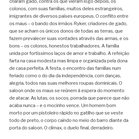
criaram gado, contra os que vieram logo depois, os
colonos, com suas famílias, muitos deles estrangeiros,
imigrantes de diversos países europeus. O conflito entre
os maus – o bando dos irmãos Ryker, criadores de gado,
que se acham os únicos donos de todas as terras, que
fazem prevalecer suas vontades através das armas, e os
bons – os colonos, honestos trabalhadores. A família
unida por fortíssimos laços de amor e trabalho. A refeição
farta na casa modesta mas limpa e organizada pela dona
de casa perfeita. A festa, o encontro das famílias num
feriado como o do dia da independência, com danças,
alegria, todos nas suas melhores roupas dominicais. O
saloon onde os maus se reúnem à espera do momento
de atacar. As lutas, os socos, porrada que parece que não
acaba nunca – e o mocinho vence. Um homem bom
morto por um pistoleiro rápido no gatilho que se veste
todo de preto, o corpo caindo no meio do barro diante da
porta do saloon. O clímax, o duelo final, derradeiro.