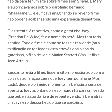
não dá para ter um site sobre filmes sem
Shane
. E Mary
e eu brincávamos sobre o garotinho berrando
“Shaaaaane”…, e eu ficava imaginando se rever o filme
não poderia acabar sendo uma experiência desastrosa.
É insistente, é repetitivo, como o garotinho Joey
(Brandon De Wilde) fala o nome do herói. Mas tem todo
sentido. Todo o filme é como se fosse a realidade (ou a
mitificação da realidade) vista através dos olhos do
garotinho, o filho de Joe e Marion Starrett (Van Heflin e
Jean Arthur).
Enquanto revia o filme, fiquei muito impressionado com a
coisa da admiração cega que Joey tem por Shane (Alan
Ladd), desde o primeiro momento – a belíssima cena de
abertura, Joey apontando a espingardinha para um veado
que bebe a água do rio e de repente vendo, lá bem atrás,
um cavaleiro desconhecido que se aproxima.