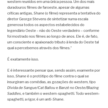
western reunidos em uma única pessoa. Um dos mais
duradouros filmes de faroeste, apesar de algumas
críticas antigas,
Shane
(o filme) representa a tentativa do
diretor George Stevens de sintetizar numa escala
generosa todos os aspectos estabelecidos do
legendário Oeste – não do Oeste verdadeiro – conforme
foi mostrado nos filmes ao longo de anos. Ele é, de fato,
um consciente e apaixonado tributo à lenda do Oeste tal
qual a percebemos através dos filmes.”
É exatamente isso.
E é interessante pensar que, sendo assim, examente por
isso,
Shane
é o protótipo do filme contra o qual se
insurgiram as comédias, as gozações do western, tipo
Dívida de Sangue/Cat Ballou
e
Banzé no Oeste/Blazing
Saddles
, e também o western-spaghetti. Todo western-
spaghetti, a rigor, é um anti-
Shane
.